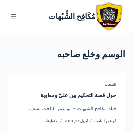
ا
ل
مُكَافِح الشُّبُهات
ت
ج
ا
و
الوسم
وخلع صاحبه
ز
إ
ل
ى
ا
الصحابة
ل
حول قصة التحكيم بين عليّ ومعاوية
م
ح
قناة مكافح الشبهات – أبو عمر الباحث نسف…
ت
أبو عمر الباحث
أبريل 27, 2013
7 تعليقات
و
ى