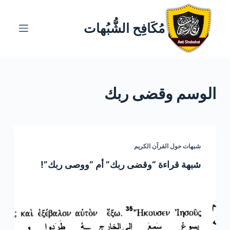
ا
ل
مُكَافِح الشُّبُهات
ت
ج
ا
و
الوسم
وقضى ربك
ز
إ
ل
ى
ا
شبهات حول القرآن الكريم
ل
شبهة قراءة “وقضى ربك” أم “ووصى ربك”!
م
ح
ت
و
ى