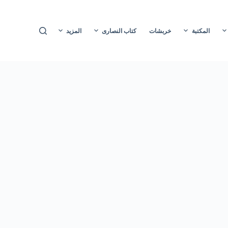
ا
ل
المكتبة
خربشات
كتاب النصارى
المزيد
ت
ج
ا
و
ز
إ
ل
ى
ا
ل
م
ح
ت
و
ى