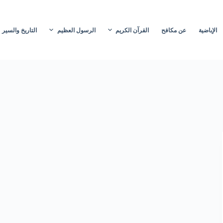
الإباضية
عن مكافح
القرآن الكريم
الرسول العظيم
التاريخ والسير