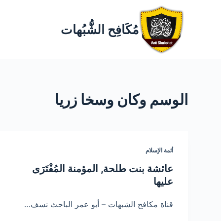
مُكَافِح الشُّبُهات
الوسم
وكان وسخا زريا
أئمة الإسلام
عائشة بنت طلحة, المؤمنة المُفْتَرَى
عليها
قناة مكافح الشبهات – أبو عمر الباحث نسف…