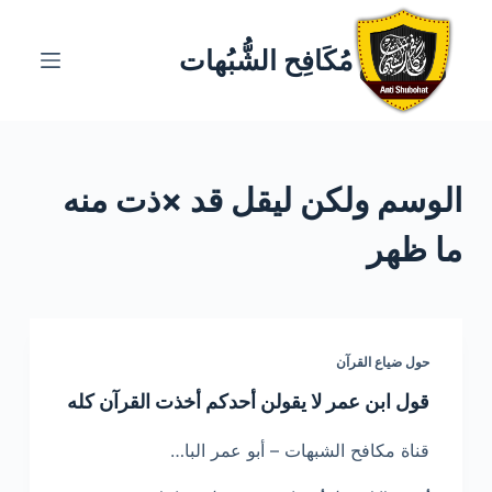
ا
ل
مُكَافِح الشُّبُهات
ت
ج
ا
و
الوسم
ولكن ليقل قد ×ذت منه
ز
إ
ما ظهر
ل
ى
ا
ل
حول ضياع القرآن
م
ح
قول ابن عمر لا يقولن أحدكم أخذت القرآن كله
ت
قناة مكافح الشبهات – أبو عمر البا…
و
ى