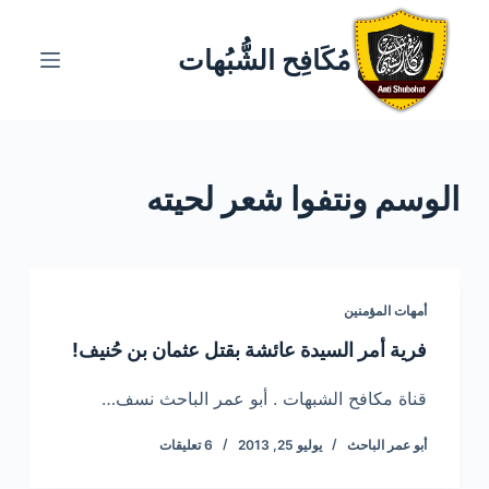
ا
ل
مُكَافِح الشُّبُهات
ت
ج
ا
و
الوسم
ونتفوا شعر لحيته
ز
إ
ل
ى
ا
أمهات المؤمنين
ل
فرية أمر السيدة عائشة بقتل عثمان بن حُنيف!
م
ح
قناة مكافح الشبهات . أبو عمر الباحث نسف…
ت
أبو عمر الباحث
يوليو 25, 2013
6 تعليقات
و
ى