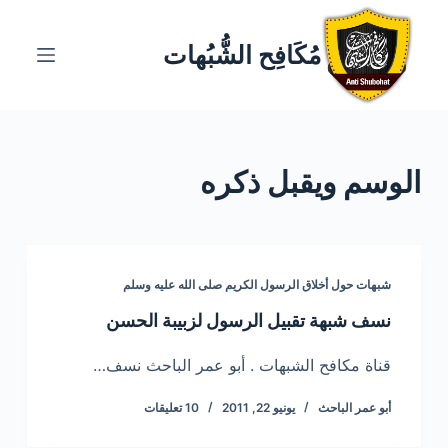
ا
ل
مُكَافِح الشُّبُهات
ت
ج
ا
و
الوسم
ويقبل ذكره
ز
إ
ل
ى
ا
شبهات حول أخلاق الرسول الكريم صلى الله عليه وسلم
ل
نسف شبهة تقبيل الرسول لزبيبة الحسن
م
ح
قناة مكافح الشبهات . أبو عمر الباحث نسف…
ت
أبو عمر الباحث
يونيو 22, 2011
10 تعليقات
و
ى