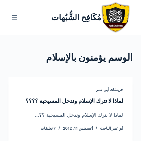
ا
ل
مُكَافِح الشُّبُهات
ت
ج
ا
و
الوسم
يؤمنون بالإسلام
ز
إ
ل
ى
ا
خربشات أبي عمر
ل
لماذا لا نترك الإسلام وندخل المسيحية ؟؟؟؟
م
ح
لماذا لا نترك الإسلام وندخل المسيحية ؟؟…
ت
أبو عمر الباحث
أغسطس 11, 2012
7 تعليقات
و
ى