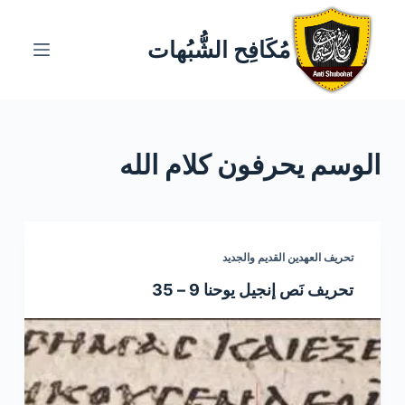
ا
ل
مُكَافِح الشُّبُهات
ت
ج
ا
و
الوسم
يحرفون كلام الله
ز
إ
ل
ى
ا
تحريف العهدين القديم والجديد
ل
تحريف نَص إنجيل يوحنا 9 – 35
م
ح
ت
و
ى