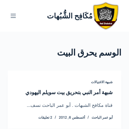
ا
ل
مُكَافِح الشُّبُهات
ت
ج
ا
و
الوسم
يحرق البيت
ز
إ
ل
ى
ا
شبهة الاغتيالات
ل
شبهة أمر النبي بتحريق بيت سويلم اليهودي
م
ح
قناة مكافح الشبهات . أبو عمر الباحث نسف…
ت
أبو عمر الباحث
أغسطس 6, 2012
2 تعليقات
و
ى