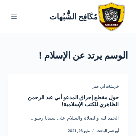
ا
ل
مُكَافِح الشُّبُهات
ت
ج
ا
و
الوسم
يرتد عن الإسلام !
ز
إ
ل
ى
ا
خربشات أبي عمر
ل
حول مقطع إحراق المدعو أبي عبد الرحمن
م
الظاهري للكتب الإسلامية!
ح
ت
الحمد لله والصلاة والسلام على سيدنا رسو…
و
أبو عمر الباحث
مايو 26, 2021
ى