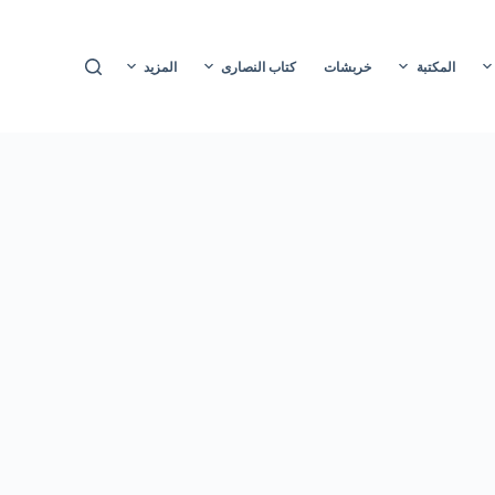
ا
ل
المكتبة
خربشات
كتاب النصارى
المزيد
ت
ج
ا
و
ز
إ
ل
ى
ا
ل
م
ح
ت
و
ى