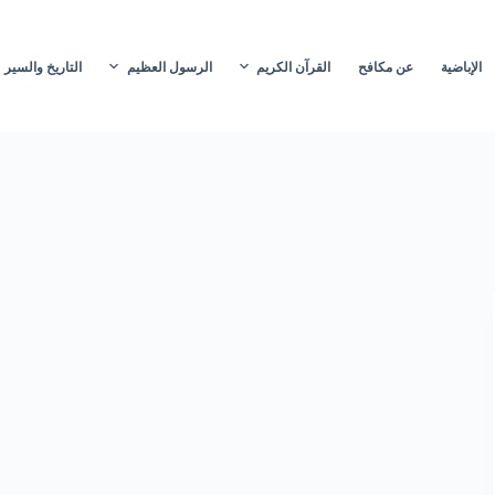
الإباضية
عن مكافح
القرآن الكريم
الرسول العظيم
التاريخ والسير