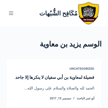
ا
ل
مُكَافِح الشُّبُهات
ت
ج
ا
و
الوسم
يزيد بن معاوية
ز
إ
ل
ى
ا
UNCATEGORIZED
ل
فضيلة لمعاوية بن أبي سفيان لا ينكرها إلا جاحد
م
ح
الحمد لله والصلاة والسلام على رسول الله…
ت
أبو عمر الباحث
ديسمبر 13, 2017
و
ى