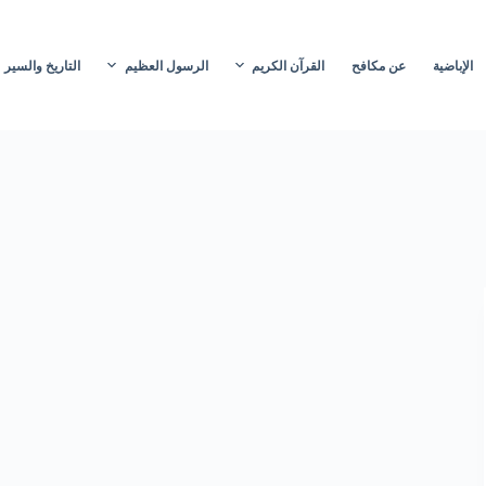
الإباضية
عن مكافح
القرآن الكريم
الرسول العظيم
التاريخ والسير