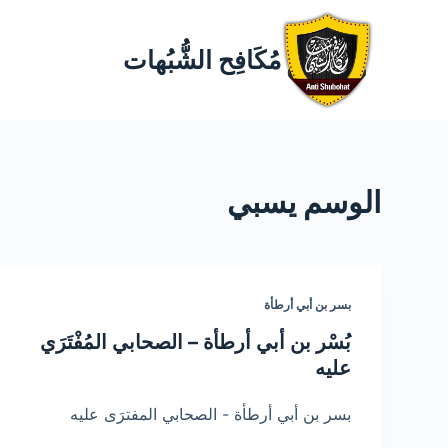
مُكَافِح الشُّبُهات
الوسم
يسبي
بسر بن أبي أرطأة
بُسْر بن أبي أرطأة – الصحابي المُفْتَرَي
عليه
بسر بن أبي أرطأة - الصحابي المفترَى عليه