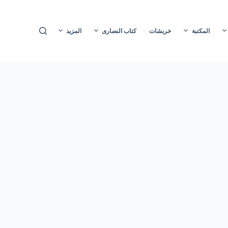
ا
ل
المكتبة
خربشات
كتاب النصارى
المزيد
ت
ج
ا
و
ز
إ
ل
ى
ا
ل
م
ح
ت
و
ى