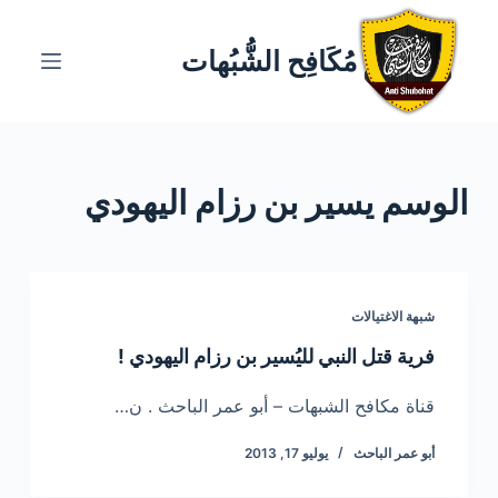
ا
ل
مُكَافِح الشُّبُهات
ت
ج
ا
و
الوسم
يسير بن رزام اليهودي
ز
إ
ل
ى
ا
شبهة الاغتيالات
ل
فرية قتل النبي لليُسير بن رزام اليهودي !
م
ح
قناة مكافح الشبهات – أبو عمر الباحث . ن…
ت
أبو عمر الباحث
يوليو 17, 2013
و
ى