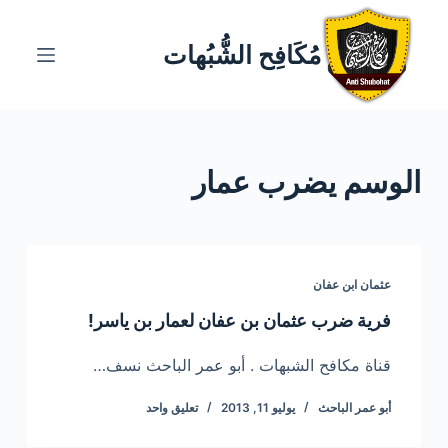
ا
ل
مُكَافِح الشُّبُهات
ت
ج
ا
و
الوسم
يضرب عمار
ز
إ
ل
ى
ا
عثمان ابن عفان
ل
فرية ضرب عثمان بن عفان لعمار بن ياسر!
م
ح
قناة مكافح الشبهات . أبو عمر الباحث نسف…
ت
أبو عمر الباحث
يوليو 11, 2013
تعليق واحد
و
ى