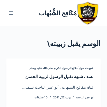
ا
ل
مُكَافِح الشُّبُهات
ت
ج
ا
و
الوسم
يقبل زبيبته\
ز
إ
ل
ى
ا
شبهات حول أخلاق الرسول الكريم صلى الله عليه وسلم
ل
نسف شبهة تقبيل الرسول لزبيبة الحسن
م
ح
قناة مكافح الشبهات . أبو عمر الباحث نسف…
ت
أبو عمر الباحث
يونيو 22, 2011
10 تعليقات
و
ى