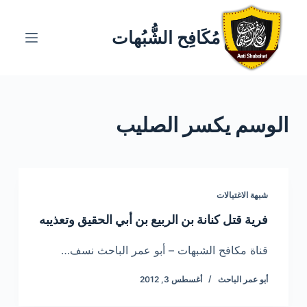
ا
ل
مُكَافِح الشُّبُهات
ت
ج
ا
و
الوسم
يكسر الصليب
ز
إ
ل
ى
ا
شبهة الاغتيالات
ل
فرية قتل كنانة بن الربيع بن أبي الحقيق وتعذيبه
م
ح
قناة مكافح الشبهات – أبو عمر الباحث نسف…
ت
أبو عمر الباحث
أغسطس 3, 2012
و
ى