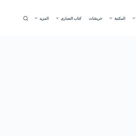
ا
ل
المكتبة
خربشات
كتاب النصارى
المزيد
ت
ج
ا
و
ز
إ
ل
ى
ا
ل
م
ح
ت
و
ى