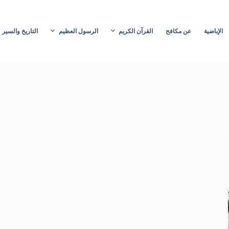
الإباضية
عن مكافح
القرآن الكريم
الرسول العظيم
التاريخ والسير