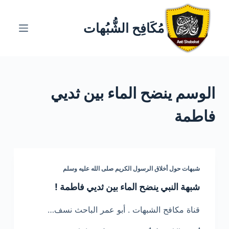
ا
ل
مُكَافِح الشُّبُهات
ت
ج
ا
و
الوسم
ينضح الماء بين ثديي
ز
إ
فاطمة
ل
ى
ا
ل
شبهات حول أخلاق الرسول الكريم صلى الله عليه وسلم
م
ح
شبهة النبي ينضح الماء بين ثديي فاطمة !
ت
قناة مكافح الشبهات . أبو عمر الباحث نسف…
و
ى