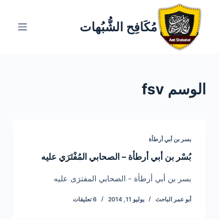
ا
ل
مُكَافِح الشُّبُهات
ت
ج
ا
و
الوسم
fsv
ز
إ
ل
ى
ا
بسر بن أبي أرطأة
ل
بُسْر بن أبي أرطأة – الصحابي المُفْتَرَي عليه
م
ح
بسر بن أبي أرطأة - الصحابي المفترَى عليه
ت
أبو عمر الباحث
يوليو 11, 2014
6 تعليقات
و
ى