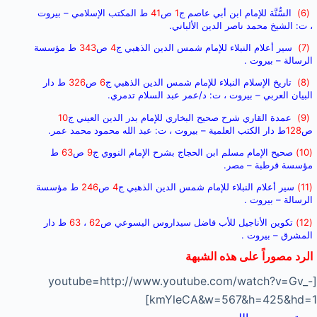
(6)
السُّنَّة للإمام ابن أبي عاصم ج
1
ص
41
ط المكتب الإسلامي – بيروت
، ت: الشيخ محمد ناصر الدين الألباني.
(7)
سير أعلام النبلاء للإمام شمس الدين الذهبي ج
4
ص
343
ط مؤسسة
الرسالة – بيروت .
(8)
تاريخ الإسلام النبلاء للإمام شمس الدين الذهبي ج
6
ص
326
ط دار
البيان العربي – بيروت ، ت: د/عمر عبد السلام تدمري.
(9)
عمدة القاري شرح صحيح البخاري للإمام بدر الدين العيني ج
10
ص
128
ط دار الكتب العلمية – بيروت ، ت: عبد الله محمود محمد عمر.
(10)
صحيح الإمام مسلم ابن الحجاج بشرح الإمام النووي ج
9
ص
63
ط
مؤسسة قرطبة – مصر
.
(11)
سير أعلام النبلاء للإمام شمس الدين الذهبي ج
4
ص
246
ط مؤسسة
الرسالة – بيروت .
(12)
تكوين الأناجيل للأب فاضل سيداروس اليسوعي ص
62
،
63
ط دار
المشرق – بيروت .
الرد مصوراً على هذه الشبهة
[youtube=http://www.youtube.com/watch?v=Gv_-
kmYleCA&w=567&h=425&hd=1]