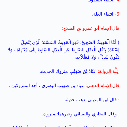
5-
انتفاء العلة.
قال الإمام أبو عمرو بن الصلاح:
{ أَمَّا الْحَدِيثُ الصّحِيحُ: فَهُوَ الْحَدِيثُ الْـمُسْنَدُ الّذِي يَتَّصِلُ
إِسْنَادُهُ بِنَقْلِ الْعَدْلِ الضّابِطِ عَنِ الْعَدْلِ الضّابِطِ إِلَى مُنْتَهَاهُ ، وَلَا
يَكُونُ شَاذّاً ، وَلا مُعَلّلاً}.
(2)
عِلَّة الرواية:
عَبَّادُ بْنُ صُهَيْبٍ متروك الحديث.
قال الإمام الذهبي:
عباد بن صهيب البصري ، أحد المتروكين .
· قال ابن المديني: ذهب حديثه .
· وقال البخاري والنسائي وغيرهما: متروك.