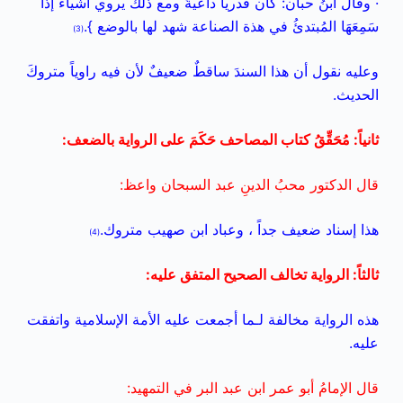
· وقال ابنُ حبان: كان قدرياً داعيةً ومع ذلك يروي أشياءَ إذا
سَمِعَهَا المُبتدئُ في هذة الصناعة شهد لها بالوضع }.
(3)
وعليه نقول أن هذا السندَ ساقطٌ ضعيفٌ لأن فيه راوياً متروكَ
الحديث.
ثانياً: مُحَقِّقُ كتاب المصاحف حَكَمَ على الرواية بالضعف:
قال الدكتور محبُ الدينِ عبد السبحان واعظ:
هذا إسناد ضعيف جداً ، وعباد ابن صهيب متروك.
(4)
ثالثاً: الرواية تخالف الصحيح المتفق عليه:
هذه الرواية مخالفة لـما أجمعت عليه الأمة الإسلامية واتفقت
عليه.
قال الإمامُ أبو عمر ابن عبد البر في التمهيد: