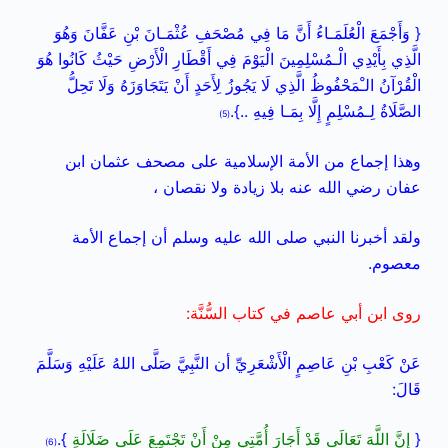
{ وَأَجْمَعَ الْعُلَمَـاءُ أَنَّ مَا فِي مُصْحَفِ عُثْمَـانَ بْنِ عَفَّانَ وَهُوَ
الَّذِي بِأَيْدِي الْـمُسْلِمِينَ الْيَوْمَ فِي أَقْطَارِ الْأَرْضِ حَيْثُ كَانُوا هُوَ
الْقُرْآنُ الـْمَحْفُوظُ الَّذِي لَا يَجُوزُ لِأَحَدٍ أَنْ يَتَجَاوَزَهُ وَلَا تَحِلُّ
الصَّلَاةُ لِـمُسْلِمٍ إِلَّا بِمَـا فِيهِ ..}.
(5)
وهذا إجماع من الأمة الإسلامية على مصحف عثمان ابن
عفان رضي الله عنه بلا زيادة ولا نقصان ،
ولقد أخبرنا النبي صلى الله عليه وسلم أن إجماع الأمة
معصوم.
روى ابن أبي عاصم في كتاب السُّنَّة:
عَنْ كَعْبِ بْنِ عَاصِمٍ الْأَشْعَرِيِّ أن النَّبِيَّ صَلَّى اللهُ عَلَيْهِ وَسَلَّمَ
قَالَ:
{
إِنَّ اللَّهَ تَعَالَى قَدْ أَجَارَ أُمَّتِي مِنْ أَنْ تَجْتَمِعَ عَلَى ضَلَالَةٍ
}.
(6)