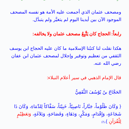
ومصحف عثمان الذي أجمعت عليه الأمة هو نفسه المصحف
الموجود الآن بين أيدينا اليوم لم يتغيَّر ولم يتبدَّل.
رابعاً: الحجاج كان يَتَّبِعُ مصحف عثمان ولا يخالفه:
هكذا نقلت لنا كتبُنا الإسلامية ما كان عليه الحجاج ابن يوسف
الثقفي من تعظيم وتوقير وإجلال لمصحف عثمان ابن عفان
رضي الله عنه.
قال الإمام الذهبي في سير أعلام النبلاء:
الحَجَّاجُ بنُ يُوْسُفَ الثَّقَفِيُّ
{ وَكَانَ ظَلُوْماً، جَبَّاراً، نَاصِبِيّاً، خَبِيْثاً، سَفَّاكاً لِلدِّمَاءِ، وَكَانَ ذَا
شَجَاعَةٍ، وَإِقْدَامٍ، وَمَكْرٍ، وَدَهَاءٍ، وَفَصَاحَةٍ، وَبَلاَغَةٍ،
وَتعَظِيْمٍ
لِلْقُرَآنِ
}.
(7)