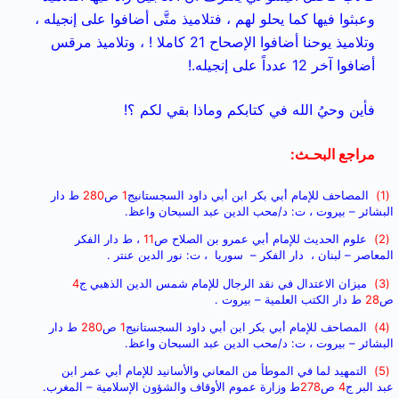
وعبثوا فيها كما يحلو لهم ، فتلاميذ متَّى أضافوا على إنجيله ،
وتلاميذ يوحنا أضافوا الإصحاح 21 كاملا ! ، وتلاميذ مرقس
أضافوا آخر 12 عدداً على إنجيله.!
فأين وحيُ الله في كتابكم وماذا بقي لكم ؟!
مراجع البحـث:
(1)
المصاحف للإمام أبي بكر ابن أبي داود السجستاني
ج
1
ص
280
ط دار
البشائر – بيروت ، ت: د/محب الدين عبد السبحان واعظ.
(2)
علوم الحديث للإمام أبي عمرو بن الصلاح ص
11
، ط دار الفكر
المعاصر – لبنان ، دار الفكر – سوريا ، ت: نور الدين عنتر .
(3)
ميزان الاعتدال في نقد الرجال للإمام شمس الدين الذهبي ج
4
ص
28
ط دار الكتب العلمية – بيروت .
(4)
المصاحف للإمام أبي بكر ابن أبي داود السجستاني
ج
1
ص
280
ط دار
البشائر – بيروت ، ت: د/محب الدين عبد السبحان واعظ.
(5)
التمهيد لما في الموطأ من المعاني والأسانيد للإمام أبي عمر ابن
عبد البر ج
4
ص
278
ط وزارة عموم الأوقاف والشؤون الإسلامية – المغرب.