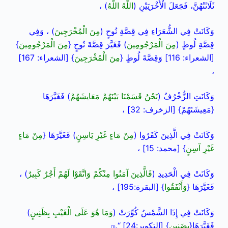
ثَلَاثَتُهُنَّ، فَجَعَلَ الْأُخْرَيَيْنِ (
اللَّهُ اللَّهُ
) ،
وَكَانَتْ فِي الشُّعَرَاءِ فِي قِصَّةِ نُوحٍ (
مِنَ الْمُخْرَجِينَ
) ، وَفِي
قِصَّةِ لُوطٍ (
مِنَ الْمَرْجُومِينَ
) فَغَيَّرَ قِصَّةَ نُوحٍ {
مِنَ الْمَرْجُومِينَ
}
[الشعراء: 116] وَقِصَّةَ لُوطٍ {
مِنَ الْمُخْرَجِينَ
} [الشعراء: 167]
،
وَكَانَتِ الزُّخْرُفُ (
نَحْنُ قَسَمْنَا بَيْنَهُمْ مَعَايشَهُمْ
) فَغَيَّرَهَا
{مَعِيشَتَهُمْ} [الزخرف: 32] ،
وَكَانَتْ فِي الَّذِينَ كَفَرُوا (
مِنْ مَاءٍ غَيْرِ يَاسِنٍ
) فَغَيَّرَهَا {
مِنْ مَاءٍ
غَيْرِ آسِنٍ
} [محمد: 15] ،
وَكَانَتْ فِي الْحَدِيدِ (
فَالَّذِينَ آمَنُوا مِنْكُمْ وَاتَّقَوْا لَهُمْ أَجْرٌ كَبِيرٌ
) ،
فَغَيَّرَهَا {
وَأَنْفَقُوا
} [البقرة:195] ،
وَكَانَتْ فِي إِذَا الشَّمْسُ كُوِّرَتْ (
وَمَا هُوَ عَلَى الْغَيْبِ بِظَنِينٍ
)
فَغَيَّرَهَا{
بِضَنِينٍ
} [التكوير:24] “.
1)
(