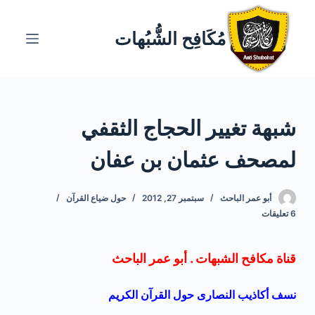
ا
ل
مُكَافِح الشُّبُهات
ت
ج
ا
و
شبهة تغيير الحجاج الثقفي
ز
إ
لمصحف عثمان بن عفان
ل
ى
ا
أبو عمر الباحث
سبتمبر 27, 2012
حول ضياع القرآن
6 تعليقات
ل
م
ح
قناة مكافح الشبهات . أبو عمر الباحث
ت
و
نسف
أكاذيب
النصارى
حول القرآن الكريم
ى