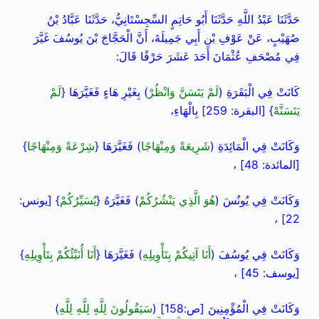
حَدَّثَنَا عَبْدُ اللَّهِ حَدَّثَنَا أَبُو حَاتِمٍ السِّجِسْتَانِيُّ، حَدَّثَنَا عَبَّادُ بْنُ
صُهَيْبٍ، عَنْ عَوْفِ بْنِ أَبِي جَمِيلَةَ، أَنَّ الْحَجَّاجَ بْنَ يُوسُفَ غَيَّرَ
فِي مُصْحَفِ عُثْمَانَ أَحَدَ عَشَرَ حَرْفًا قَالَ:
كَانَتْ فِي الْبَقَرَةِ (
لَمْ يَتَسَنَّ وَانْظُرْ
) بِغَيْرِ هَاءٍ فَغَيَّرَهَا {
لَمْ
يَتَسَنَّهْ
} [البقرة: 259] بِالْهَاءِ،
وَكَانَتْ فِي الْمَائِدَةِ (
شَرِيعَةً وَمِنْهَاجًا
) فَغَيَّرَهَا {
شِرْعَةً وَمِنْهَاجًا
}
[المائدة: 48] ،
وَكَانَتْ فِي يُونُسَ (
هُوَ الَّذِي يَنْشُرُكُمْ
) فَغَيَّرَهُ {
يُسَيِّرُكُمْ
} [يونس:
22] ،
وَكَانَتْ فِي يُوسُفَ (
أَنَا آتِيكُمْ بِتَأْوِيلِهِ
) فَغَيَّرَهَا {
أَنَا أُنَبِّئُكُمْ بِتَأْوِيلِهِ
}
[يوسف: 45] ،
وَكَانَتْ فِي الْمُؤْمِنِينَ [ص:158] (
سَيَقُولُونَ لِلَّهِ لِلَّهِ لِلَّهِ
)