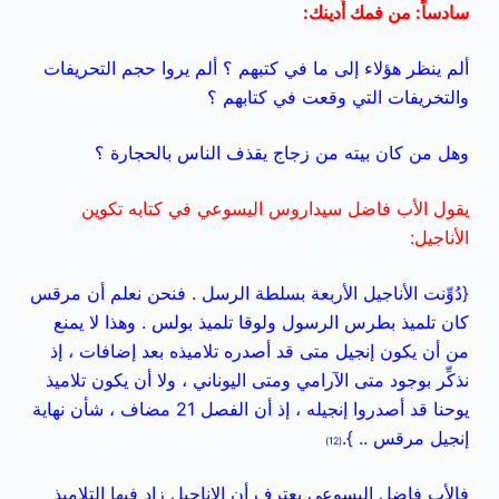
سادساً: من فمك أُدينك:
ألم ينظر هؤلاء إلى ما في كتبهم ؟ ألم يروا حجم التحريفات
والتخريفات التي وقعت في كتابهم ؟
وهل من كان بيته من زجاج يقذف الناس بالحجارة ؟
يقول الأب فاضل سيداروس اليسوعي في كتابه تكوين
الأناجيل:
{دُوِّنت الأناجيل الأربعة بسلطة الرسل . فنحن نعلم أن مرقس
كان تلميذ بطرس الرسول ولوقا تلميذ بولس . وهذا لا يمنع
من أن يكون إنجيل متى قد أصدره تلاميذه بعد إضافات ، إذ
نذكِّر بوجود متى الآرامي ومتى اليوناني ، ولا أن يكون تلاميذ
يوحنا قد أصدروا إنجيله ، إذ أن الفصل 21 مضاف ، شأن نهاية
إنجيل مرقس .. }.
(12)
فالأب فاضل اليسوعي يعترف أن الاناجيل زاد فيها التلاميذ