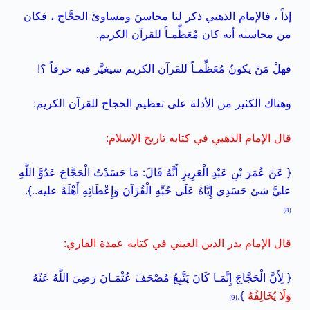
إذاً ، فالإمام الذهبي ذكر لنا محاسنَ ومساوئَ الحجَّاج ، فكان
من محاسنه أنه كان مُعَظِّمـاً للقرآن الكريم.
فهلْ مَنْ يكونُ مُعَظِّمـاً للقرآن الكريم سيغيَّر فيه حرفاً ؟!
وهناك الكثير من الأدلة على تعظيم الحجاج للقرآن الكريم:
قال الإمام الذهبي في كتابه تاريخ الإسلام:
{ عَنْ عُمَرَ بْنِ عَبْدِ الْعَزِيزِ أَنَّهُ قَالَ: مَا حَسَدْتُ الْحَجَّاجَ عَدُوَّ اللَّهِ
عليَّ شئ حَسَدِي إِيَّاهُ عَلَى حُبِّهِ الْقُرْآنَ وَإِعْطَائِهِ أَهْلَهُ عليه..}.
(8)
قال الإمام بدر الدين العيني في كتابه عمدة القاري:
{ لِأَنَّ الْحَجَّاجَ إِنَّمَـا كَانَ يَتَّبِعُ مُصْحَفَ عُثْمَـانَ رَضِيَ اللَّهُ عَنْهُ
وَلَا يُخَالِفُهُ
}.
(9)