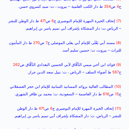
ج
4
ص
354
ط دار الكتب العلمية – بيروت ، ت: سيد كسروي حسن.
(7)
إتحاف الخيرة المهرة للإمام البوصيري ج
6
ص
471
ط دار الوطن للنشر
– الرياض ت: دار المشكاة بإشراف أبي تميم ياسر بن إبراهيم.
(8)
مسند أبي يَعْلَى للإمام أبي يعلى الموصلي ج
7
ص
270
ط دار المأمون
للتراث – بيروت، ت: حسين سليم أسد.
(9)
فوائد ابن أخي ميمي الدَّقَّاق لأبي الحسين البغدادي الدَّقَّاق ص
262
ح
567
ط أضواء السلف – الرياض ، ت: نبيل سعد الدين جرار.
(10)
المطالب العالية بزوائد المسانيد الثمانية للإمام ابن حجر العسقلاني
ج
15
ص
616
ط دار العاصمة – السعودية، ت: محمد بن ظافر الشهري.
(11)
إتحاف الخيرة المهرة للإمام البوصيري ج
6
ص
471
ط دار الوطن
للنشر – الرياض، ت: دار المشكاة بإشراف أبي تميم ياسر بن إبراهيم.