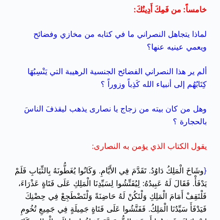
خامساً: من فَمِكَ أَدِينُكَ:
لماذا يتجاهل النصراني ما في كتابه من مخازي وفضائح
ويعمي عينيه عنها؟
ألم ير هذا النصراني الفضائح الجنسية الرهيبة التي يَنْسِبُهَا
كِتَابُهُم إلى أنبياء الله كَذِباً وزوراً ؟
وهل من كان بيته من زجاج يا نصارى يذهب ليقذفَ الناسَ
بالحجارة ؟
يقول الكتاب الذي يؤمن به النصارى:
{
وشَاخَ الْمَلِكُ دَاوُدُ. تَقَدَّمَ فِي الأَيَّامِ. وَكَانُوا يُغَطُّونَهُ بِالثِّيَابِ فَلَمْ
يَدْفَأْ. فَقَالَ لَهُ عَبِيدُهُ: لِيُفَتِّشُوا لِسَيِّدِنَا الْمَلِكِ عَلَى فَتَاةٍ عَذْرَاءَ،
فَلْتَقِفْ أَمَامَ الْمَلِكِ وَلْتَكُنْ لَهُ حَاضِنَةً وَلْتَضْطَجِعْ فِي حِضْنِكَ
فَيَدْفَأَ سَيِّدُنَا الْمَلِكُ. فَفَتَّشُوا عَلَى فَتَاةٍ جَمِيلَةٍ فِي جَمِيعِ تُخُومِ