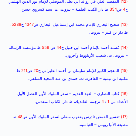
(12)
المقصد العلي في زوائد أبي يعلى الموصلي للإمام نور الدين الهيثمي
ج
4
ص
354
ط دار الكتب العلمية – بيروت، ت: سيد كسروي حسن.
(13)
صحيح البخاري للإمام محمد ابن إسماعيل البخاري ص
1347
ح
5288
،
ط دار بن كثير – بيروت.
(14)
مُسند أحمد للإمام أحمد ابن حنبل ج
44
ص
556
ط مؤسسة الرسالة
– بيروت، ت: شعيب الأرناؤوط وآخرون.
(15)
المعجم الكبير للإمام سليمان بن أحمد الطبراني ج
20
ص
211
ط
مكتبة ابن تيمية – القاهرة، ت: حمدي بن عبد المجيد السلفي.
(16)
كتاب النصارى – العهد القديم – سفر الملوك الأول الفصل الأول
الأعداد من
1
:
4
ترجمة الفانديك، ط دار الكتاب المقدس.
(17)
تفسير القمص تادرس يعقوب ملطي لسفر الملوك الأول ص
48
ط
مطبعة الأنبا رويس –
العباسية.