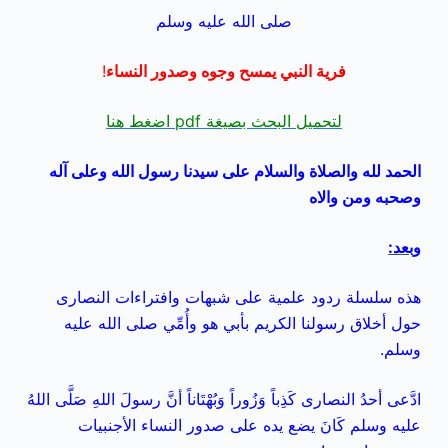
صلى الله عليه وسلم
فرية النبي
يمسح وجوه وصدور النساء
!
لتحميل البحث بصيغة pdf اضغط هنا
الحمد لله والصلاة والسلام على سيدنا رسول الله وعلى آله
وصحبه ومن والاه
وبعد:
هذه سلسلة ردود علمية على شبهات وافتراءات النصارى
حول أخلاق رسولنا الكريم بأبي هو وأُمِّي صلى الله عليه
وسلم.
ادَّعى أحدُ النصارى كَذِباً وَزُوراً وَبُهْتَاناً أنَّ رسولَ اللهِ صَلَّى اللهُ
عليه وسلم كَانَ يضع يده على صدور النساء الأجنبيات