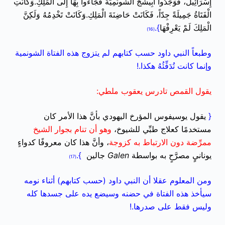
إِسْرَائِيلَ، فَوَجَدُوا أَبِيشَجَ الشُّونَمِيَّةَ فَجَاءُوا بِهَا إِلَى الْمَلِكِ.وَكَانَتِ
الْفَتَاةُ جَمِيلَةً جِدّاً، فَكَانَتْ حَاضِنَةَ الْمَلِكِ.وَكَانَتْ تَخْدِمُهُ وَلَكِنَّ
الْمَلِكَ لَمْ يَعْرِفْهَا
}.
(16)
وطبعاً النبي داود حسب كتابهم لم يتزوج هذه الفتاة الشونمية
وإنما كانت تُدَفِّئُهُ هكذا.!
يقول القمص تادرس يعقوب ملطي:
{
يقول يوسيفوس المؤرخ اليهودي بأنَّ هذا الأمر كان
مستخدمًا كعلاج طبِّي للشيوخ،
وهو أن تنام بجوار الشيخ
ممرِّضة دون الارتباط به كزوجة
، وأنَّ هذا كان معروفًا كدواءٍ
يونانيٍ مصرَّحٍ به بواسطة
Galen
جالين
}.
(17)
ومن المعلوم عقلا أن النبي داود (حسب كتابهم) أثناء نومه
سيأخذ هذه الفتاة في حضنه وسيضع يده على جسدها كله
وليس فقط على صدرها.!