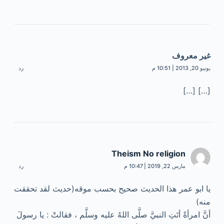
غير معروف
يونيو 20, 2013 | 10:51 م
رد
[…] […]
Theism No religion
مارس 22, 2019 | 10:47 م
رد
يا ابو عمر هذا الحديث صحيح بحسب موقه(حديث لقد تحققت
منه)
أنَّ امرأةً أتَتِ النبيَّ صلَّى اللهُ عليه وسلَّم ، فقالتْ : يا رسولَ