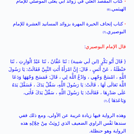
·
كتاب المقصد العلي في زوائد أبي يعلى الموصلي للإمام
الهيثمي.
(6)
·
كتاب إتحاف الخيرة المهرة بزوائد المسانيد العشرة للإمام
البوصيري.
(7)
قال الإمام البوصيري
:
{ قَالَ أَبُو بَكْرٍ (ابن أبي شيبة) : ثَنَا عَفَّانُ ، ثَنَا عَبْدُ الْوَارِثِ ، ثَنَا
حَنْظَلَةُ ، عَنْ أَنَسٍ ، قَالَ: إِنَّ امْرَأَةً أَتَتِ النَّبِيَّ فَقَالَتْ: يَا رَسُولَ
اللَّهِ ، امْسَحْ وَجْهِي ، وَادْعُ اللَّهَ لِي ، قَالَ: فَمَسَحَ وَجْهَهَا وَدَعَا
اللَّهَ تَعَالَى لَهَا ، قَالَتْ: يَا رَسُولَ اللَّهِ، سَفِّلْ يَدَكَ ، فَسَفَّلَ يَدَهُ
عَلَى صَدْرِهَا ، فَقَالَتْ: يَا رَسُولَ اللَّهِ ، سَفِّلْ يَدَكَ فَأَبَى،
وَبَاعَدَهَا }.
(7)
وهذه الرواية فيها زيادة غريبة عن الأولى، ومع ذلك ففي
سندها نَفْس الراوي الضعيف الذي رُويَتْ مِنْ خِلِالِهِ هذه
الرواية وهو حنظلة.