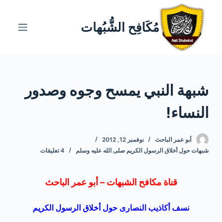
ا
ل
مُكَافِح الشُّبُهات
ت
ج
ا
و
شبهة النبي يمسح وجوه وصدور
ز
إ
النساء!
ل
ى
ا
أبو عمر الباحث
نوفمبر 12, 2012
شبهات حول أخلاق الرسول الكريم صلى الله عليه وسلم
4 تعليقات
ل
م
ح
قناة مكافح الشبهات – أبو عمر الباحث
ت
و
نسف
أكاذيب
النصارى
حول أخلاق الرسول الكريم
ى