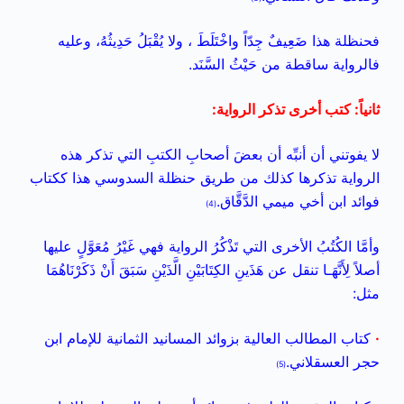
فحنظلة هذا ضَعِيفٌ جِدّاً واخْتَلَطَ ، ولا يُقْبَلُ حَدِيثُهُ، وعليه
فالرواية ساقطة من حَيْثُ السَّنَد.
ثانياً: كتب أخرى تذكر الرواية:
لا يفوتني أن أنبِّه أن بعضَ أصحابِ الكتبِ التي تذكر هذه
الرواية تذكرها كذلك من طريق حنظلة السدوسي هذا ككتاب
فوائد ابن أخي ميمي الدَّقَّاق.
(4)
وأمَّا الكُتُبُ الأخرى التي تَذْكُرُ الرواية فهي غَيْرُ مُعَوَّلٍ عليها
أصلاً لِأَنَّهَـا تنقل عن هَذَينِ الكِتَابَيْنِ الَّذَيْنِ سَبَقَ أَنْ ذَكَرْنَاهُمَا
مثل:
·
كتاب المطالب العالية بزوائد المسانيد الثمانية للإمام ابن
حجر العسقلاني.
(5)