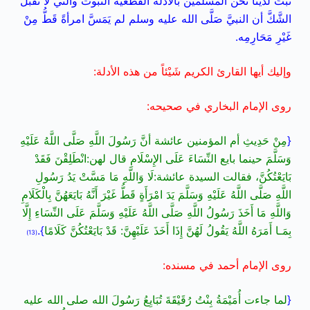
ثَبَتَ لدينا نحن المسلمين بالأدلة القطعية الثبوت والتي لا تَقْبَلُ
الشَّكَّ أن النبيَّ صَلَّى الله عليه وسلم لم يَمَسَّ امرأةً قَطُّ مِنْ
غَيْرِ مَحَارِمِه.
وإليك أيها القارئ الكريم شَيْئاً من هذه الأدلة:
روى الإمام البخاري في صحيحه:
{
مِنْ حَدِيثِ أم المؤمنين عائشة أنَّ رَسُولَ اللَّهِ صَلَّى اللَّهُ عَلَيْهِ
وَسَلَّمَ حينما بايع النِّسَاءَ عَلَى الإِسْلَامِ قال لهن:انْطَلِقْنَ فَقَدْ
بَايَعْتُكُنَّ، فقالت السيدة عائشة:لَا وَاللَّهِ مَا مَسَّتْ يَدُ رَسُولِ
اللَّهِ صَلَّى اللَّهُ عَلَيْهِ وَسَلَّمَ يَدَ امْرَأَةٍ قَطُّ غَيْرَ أَنَّهُ بَايَعَهُنَّ بِالْكَلَامِ
وَاللَّهِ مَا أَخَذَ رَسُولُ اللَّهِ صَلَّى اللَّهُ عَلَيْهِ وَسَلَّمَ عَلَى النِّسَاءِ إِلَّا
بِمَـا أَمَرَهُ اللَّهُ يَقُولُ لَهُنَّ إِذَا أَخَذَ عَلَيْهِنَّ: قَدْ بَايَعْتُكُنَّ كَلَامًا
}.
(13)
روى الإمام أحمد في مسنده:
{
لما جاءت أُمَيْمَةُ بِنْتُ رُقَيْقَةَ تُبَايِعُ رَسُولَ الله صلى الله عليه