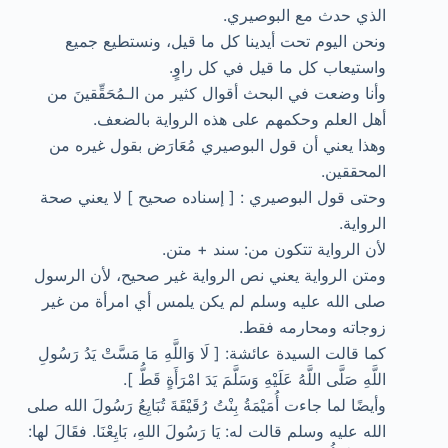
الذي حدث مع البوصيري.
ونحن اليوم تحت أيدينا كل ما قيل، ونستطيع جميع
واستيعاب كل ما قيل في كل راوٍ.
وأنا وضعت في البحث أقوال كثير من الـمُحَقِّقينَ من
أهل العلم وحكمهم على هذه الرواية بالضعف.
وهذا يعني أن قول البوصيري مُعَارَض بقول غيره من
المحققين.
وحتى قول البوصيري : [ إسناده صحيح ] لا يعني صحة
الرواية.
لأن الرواية تتكون من: سند + متن.
ومتن الرواية يعني نص الرواية غير صحيح، لأن الرسول
صلى الله عليه وسلم لم يكن يلمس أي امرأة من غير
زوجاته ومحارمه فقط.
كما قالت السيدة عائشة: [ لَا وَاللَّهِ مَا مَسَّتْ يَدُ رَسُولِ
اللَّهِ صَلَّى اللَّهُ عَلَيْهِ وَسَلَّمَ يَدَ امْرَأَةٍ قَطُّ ].
وأيضًا لما جاءت أُمَيْمَةُ بِنْتُ رُقَيْقَةَ تُبَايِعُ رَسُولَ الله صلى
الله عليه وسلم قالت له: يَا رَسُولَ اللهِ، بَايِعْنَا. فقَالَ لها: