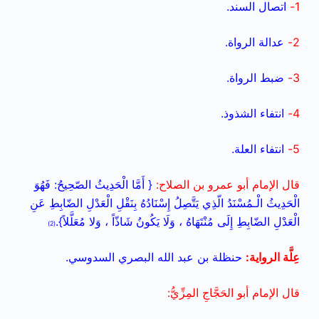
1-
اتصال السند.
2-
عدالة الرواة.
3-
ضبط الرواة.
4-
انتفاء الشذوذ.
5-
انتفاء العلة.
قال الإمام أبو عمرو بن الصلاح:
{ أَمَّا الْحَدِيثُ الصّحِيحُ: فَهُوَ
الْحَدِيثُ الْـمُسْنَدُ الّذِي يَتَّصِلُ إِسْنَادُهُ بِنَقْلِ الْعَدْلِ الضّابِطِ عَنِ
الْعَدْلِ الضّابِطِ إِلَى مُنْتَهَاهُ ، وَلَا يَكُونُ شَاذّاً ، وَلا مُعَلَّلاً}.
(2)
عِلَّة الرواية:
حنظلة بن عبد الله البصري السدوسي.
قال الإمام أبو الحَجَّاجِ المِزِّيُّ: