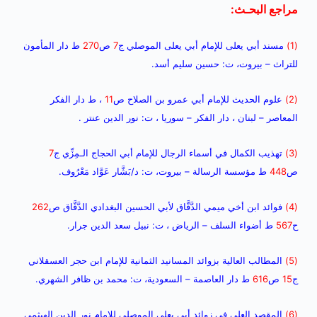
مراجع البحـث:
(1)
مسند أبي يعلى للإمام أبي يعلى الموصلي ج
7
ص
270
ط دار المأمون
للتراث – بيروت، ت: حسين سليم أسد.
(2)
علوم الحديث للإمام أبي عمرو بن الصلاح ص
11
، ط دار الفكر
المعاصر – لبنان ، دار الفكر – سوريا ، ت: نور الدين عنتر .
(3)
تهذيب الكمال في أسماء الرجال للإمام أبي الحجاج الـمِزِّي ج
7
ص
448
ط مؤسسة الرسالة – بيروت، ت: د/بَشَّار عَوَّاد مَعْرُوف.
(4)
فوائد ابن أخي ميمي الدَّقَّاق لأبي الحسين البغدادي الدَّقَّاق ص
262
ح
567
ط أضواء السلف – الرياض ، ت: نبيل سعد الدين جرار.
(5)
المطالب العالية بزوائد المسانيد الثمانية للإمام ابن حجر العسقلاني
ج
15
ص
616
ط دار العاصمة – السعودية، ت: محمد بن ظافر الشهري.
(6)
المقصد العلي في زوائد أبي يعلى الموصلي للإمام نور الدين الهيثمي