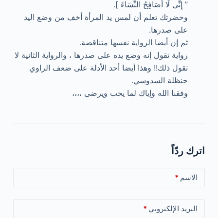
” إِنِّي لَا أُصَافِحُ النِّسَاءَ ].
وحضرتك تعلم أن لمس يد المرأة أخف من وضع اليد
على صدرها.
ثم إن أيضا الرواية نفسها متناقضة.
رواية تقول إنه وضع يده على صدرها ، والرواية الثانية لا
تقول ذلك!! وهذا أيضا أحد الأدلة على ضعف الراوي
حنظلة السدوسي.
وفقنا الله وإياك لما يحب ويرضى ،،،،
اترك ردّاً
الاسم
*
البريد الإلكتروني
*