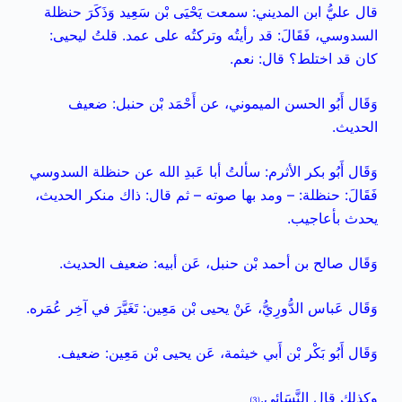
قال عليُّ ابن المديني: سمعت يَحْيَى بْن سَعِيد وَذَكَرَ حنظلة
السدوسي، فَقَالَ: قد رأيتُه وتركتُه على عمد. قلتُ ليحيى:
كان قد اختلط؟ قال: نعم.
وَقَال أَبُو الحسن الميموني، عن أَحْمَد بْن حنبل: ضعيف
الحديث.
وَقَال أَبُو بكر الأثرم: سألتُ أبا عَبدِ الله عن حنظلة السدوسي
فَقَالَ: حنظلة: – ومد بها صوته – ثم قال: ذاك منكر الحديث،
يحدث بأعاجيب.
وَقَال صالح بن أحمد بْن حنبل، عَن أبيه: ضعيف الحديث.
وَقَال عَباس الدُّورِيُّ، عَنْ يحيى بْن مَعِين: تَغَيَّرَ في آخِر عُمَره.
وَقَال أَبُو بَكْر بْن أَبي خيثمة، عَن يحيى بْن مَعِين: ضعيف.
وكذلك قال النَّسَائي.
(3)