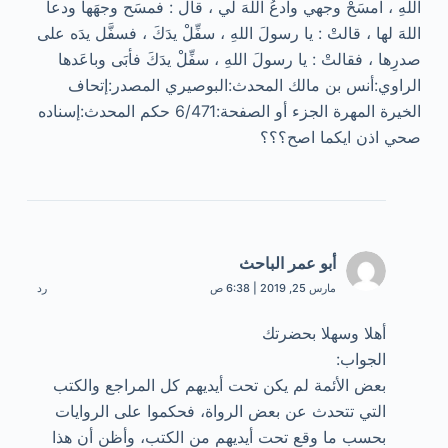
اللهِ ، امسَحْ وجهي وادعُ اللهَ لي ، قال : فمسَح وجهَها ودعا
اللهَ لها ، قالتْ : يا رسولَ اللهِ ، سفِّلْ يدَكَ ، فسفَّل يدَه على
صدرِها ، فقالتْ : يا رسولَ اللهِ ، سفِّلْ يدَكَ فأبَى وباعَدها
الراوي:أنس بن مالك المحدث:البوصيري المصدر:إتحاف
الخيرة المهرة الجزء أو الصفحة:6/471 حكم المحدث:إسناده
صحي اذن ايكما اصح؟؟؟
أبو عمر الباحث
مارس 25, 2019 | 6:38 ص
رد
أهلا وسهلا بحضرتك
الجواب:
بعض الأئمة لم يكن تحت أيديهم كل المراجع والكتب
التي تتحدث عن بعض الرواة، فحكموا على الروايات
بحسب ما وقع تحت أيديهم من الكتب، وأظن أن هذا