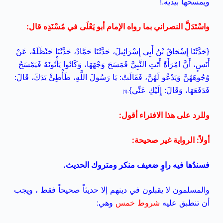
ويمسحها بيديه.!
واسْتَدَلَّ النصراني بما رواه الإمام أبو يَعْلَى في مُسْنَدِه قال
:
{حَدَّثَنَا إِسْحَاقُ بْنُ أَبِي إِسْرَائِيلَ، حَدَّثَنَا حَمَّادٌ، حَدَّثَنَا حَنْظَلَةُ، عَنْ
أَنَسٍ، أَنَّ امْرَأَةً أَتَتِ النَّبِيَّ فَمَسَحَ وَجْهَهَا، وَكَانُوا يَأْتُونَهُ فَيَمْسَحُ
وُجُوهَهُنَّ وَيَدْعُو لَهُنَّ، فَقَالَتْ: يَا رَسُولَ اللَّهِ، طَأْطِئْ يَدَكَ، قَالَ:
فَدَفَعَهَا، وَقَالَ: إِلَيْكِ عَنِّي}
(1)
.
وللرد
على هذا الافتراء أقول:
أولاً: الرواية غير صحيحة:
فسندُها فيه راوٍ ضعيف منكر ومتروك الحديث.
والمسلمون لا يقبلون في دينهم إلا حديثاً صحيحاً فقط ، ويجب
أن تنطبق عليه
شروط خمس
وهي: