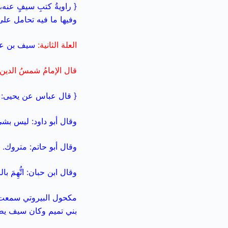
{ راويةُ كتبِ سيفٍ عنه
وفيها ما فيه تحامل عل
العلة الثانية:
سيف بن عمر ا
قال الإمامُ شمسُ الدين 
{ قال عباس عن يحيى: 
وقال أبو داود: ليس بشي
وقال أبو حاتم: متروك.
وقال ابن حبان: اتُّهِمَ 
مكحول البيروتي سمعت 
بني تميم وكان سيف يضع ال