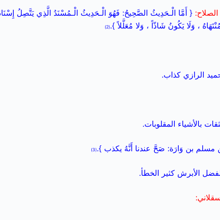
الصلاح:
{ أَمَّا الْـحَدِيثُ الصَّحِيحُ: فَهُوَ الْـحَدِيثُ الْـمُسْنَدُ الَّذِي يَتَّصِلُ إِسْنَادُ
تَهَاهُ ، وَلَا يَكُونُ شَاذّاً ، وَلا مُعَلَّلاً }.
(2)
حميد الرازي كذاب.
قات بالأشياء المقلوبات.
م بن وَارَة: صَحَّ عندنا أَنَّهُ يكذب }.
(3)
لفضل الأبرش كثير الخطأ.
سقلاني: