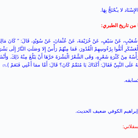
نَاد لا يـُحْتَجُّ بِهَا.
ها من تاريخ الطبري:
 شُعَيْبٍ، عَنْ سَيْفٍ، عَنْ خُزَيْمَةَ، عَنْ عُثْمَانَ، عَنْ سُوَيْدٍ، قَالَ: ” كَانَ مَالِكُ بْ
ْعَسْكَرِ أَثَفُّوا بِرُءُوسِهِمْ الْقُدُورَ، فَمَا مِنْهُمْ رَأْسٌ إِلا وَصَلَتِ النَّارُ إِلَى بَشْرَت
ْسُهُ مِنْ كَثْرَةِ شَعْرِهِ، وَقَى الشَّعْرُ الْبَشْرَةَ حَرَّهَا أَنْ يَبْلُغَ مِنْهُ ذَلِكَ. وَأَنْشَ
ُ عَلَى النَّبِيِّ فَقَالَ: أَكَذَاكَ يَا مُتَمِّمُ كَانَ؟ قَالَ: أَمَّا ممَا أَعْنِي فَنَعَمْ }.
(7)
سابقه.
براهيم الكوفي ضعيف الحديث.
سقلاني: