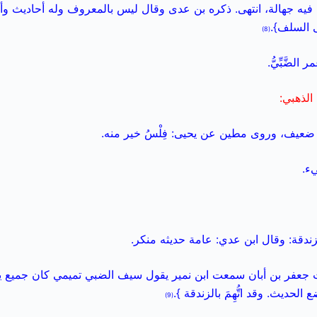
، فيه جهالة، انتهى. ذكره بن عدى وقال ليس بالمعروف وله أحاديث وأ
ى السلف}.
(8)
لضَّبِّيُّ.
الذهبي:
ضعيف، وروى مطين عن يحيى: فِلْسُ خير منه.
ء.
بالزندقة: وقال ابن عدي: عامة حديثه منكر.
جعفر بن أبان سمعت ابن نمير يقول سيف الضبي تميمي كان جميع 
حديث. وقد اتُّهِمَ بالزندقة }.
(9)