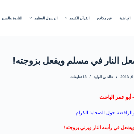
الإباضية
عن مكافح
القرآن الكريم
الرسول العظيم
التاريخ والسير
عل النار في مسلم ويفعل بزوجته!
2
خالد بن الوليد
13 تعليقات
 أبو عمر الباحث
لرافضة حول الصحابة الكرام
يشعل في رأسه النار ويزني بزوجته!