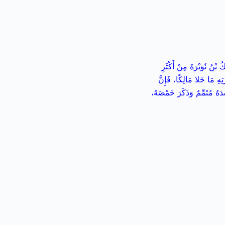
نُ نُوَيْرَةَ مِنْ أَكْثَرِ
ِهِ مَا خَلا مَالِكًا، فَإِنَّ
دَهُ مُتَمِّمٌ وَذَكَرَ خَمْصَهُ،