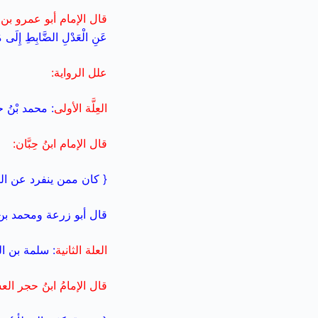
قال الإمام أبو عمرو بن 
عَنِ الْعَدْلِ الضَّابِطِ إِلَى مُنْ
علل الرواية:
العِلَّة الأولى
: محمد بْنُ 
قال الإمام ابنُ حِبَّان:
{ كان ممن ينفرد عن الث
قال أبو زرعة ومحمد بن مسل
العلة الثانية
: سلمة بن ا
قال الإمامُ ابنُ حجر الع