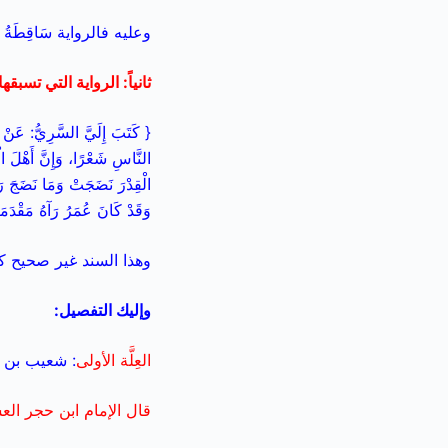
وعليه فالرواية سَاقِطَةُ الإِسْ
ثانياً: الرواية التي تسبق
{ كَتَبَ إِلَيَّ السَّرِيُّ: عَنْ
النَّاسِ شَعْرًا، وَإِنَّ أَهْلَ ال
الْقِدْرَ نَضَجَتْ وَمَا نَضَجَ رَأ
وَقَدْ كَانَ عُمَرُ رَآهُ مَقْدَمَه
وهذا السند غير صحيح ك
وإليك التفصيل:
العِلَّة الأولى
: شعيب بن إ
قال الإمام ابن حجر الع