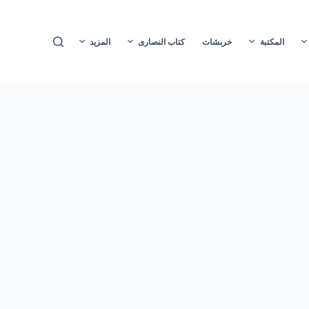
ا
ل
المكتبة
خربشات
كتاب النصارى
المزيد
ت
ج
ا
و
ز
إ
ل
ى
ا
ل
م
ح
ت
و
ى