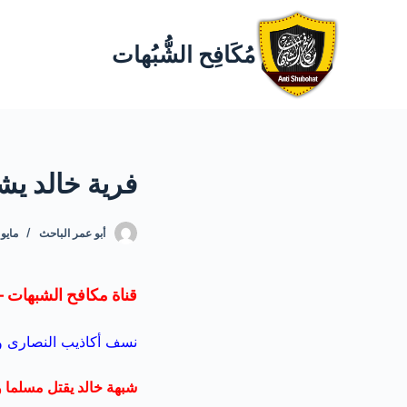
مُكَافِح الشُّبُهات
فرية خالد يش
أبو عمر الباحث
مايو 9, 013
قناة مكافح الشبهات –
نسف أكاذيب النصارى وا
شبهة خالد يقتل مسلما و