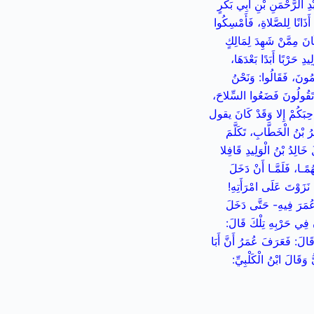
لرَّحْمَنِ بْنِ أَبِي بَكْرٍ
َذَانًا لِلصَّلاةِ، فَأَمْسِكُوا
َانَ مِمَّنْ شَهِدَ لِمَالِكٍ
دِ حَرْبًا أَبَدًا بَعْدَهَا،
ِمُونَ، فَقَالُوا: وَنَحْنُ
ا تَقُولُونَ فَضَعُوا السِّلاحَ،
صَاحِبَكُمْ إِلا وَقَدْ كَانَ يقول
ُ بْنُ الْخَطَّابِ، تَكَلَّمَ
َالِدُ بْنُ الْوَلِيدِ قَافِلا
ُمًـا، فَلَمَّـا أَنْ دَخَلَ
نَزَوْتَ عَلَى امْرَأَتِهِ!
يِ عُمَرَ فِيهِ- حَتَّى دَخَلَ
انَ فِي حَرْبِهِ تِلْكَ قَالَ:
لَ: فَعَرَفَ عُمَرُ أَنَّ أَبَا
 وَقَالَ ابْنُ الْكَلْبِيِّ: