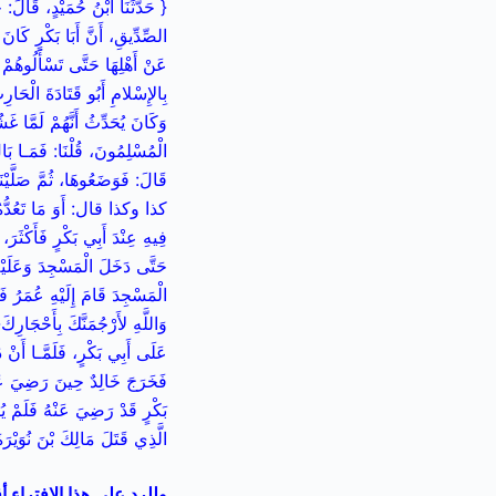
{ حَدَّثَنَا ابْنُ حُمَيْدٍ، قَا
الصِّدِّيقِ، أَنَّ أَبَا بَكْرٍ كَا
عَنْ أَهْلِهَا حَتَّى تَسْأَلُوهُمْ 
بِالإِسْلامِ أَبُو قَتَادَةَ الْحَارِ
وَكَانَ يُحَدِّثُ أَنَّهُمْ لَمَّا غ
الْمُسْلِمُونَ، قُلْنَا: فَمَـا بَا
قَالَ: فَوَضَعُوهَا، ثُمَّ صَلَّيْن
كذا وكذا قال: أَوَ مَا تَعُدُّهُ لَ
فِيهِ عِنْدَ أَبِي بَكْرٍ فَأَكْثَ
حَتَّى دَخَلَ الْمَسْجِدَ وَعَلَيْهِ
الْمَسْجِدَ قَامَ إِلَيْهِ عُمَرُ 
وَاللَّهِ لأَرْجُمَنَّكَ بِأَحْجَارِك
عَلَى أَبِي بَكْرٍ، فَلَمَّـا أَنْ دَ
فَخَرَجَ خَالِدٌ حِينَ رَضِيَ عَن
بَكْرٍ قَدْ رَضِيَ عَنْهُ فَلَمْ يُكَ
الَّذِي قَتَلَ مَالِكَ بْنَ نُوَيْ
وللرد على هذا الافتراء أ