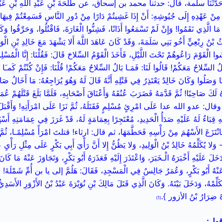
لَ: حَدَّثَنَا سلمة، قال: حدثنا محمد بن إسحاق، عن طَلْحَةَ بْنِ عَبْدِ اللَّهِ بْنِ عَبْدِ ا
نَ مِنْ عَهْدِهِ إِلَى جُيُوشِهِ: أَنْ إِذَا غَشِيتُمْ دَارًا مِنْ دُورِ النَّاسِ فَسَمِعْتُمْ فِيهَا أ
مَا الَّذِي نَقَمُوا! وَإِنْ لَمْ تَسْمَعُوا أَذَانًا، فَشِنُّوا الْغَارَةَ، فَاقْتُلُوا، وَحَرِّقُوا وَك
ثُ بْنُ رِبْعِيٍّ أَخُو بَنِي سَلَمَةَ، وَقَدْ كَانَ عَاهَدَ اللَّهَ أَلا يَشْهَدَ مَعَ خَالِدِ بْنِ الْوَلِي
َشُوا الْقَوْمَ رَاعُوهُمْ تَحْتَ اللَّيْلِ، فَأَخَذَ الْقَوْمُ السِّلاحَ قَالَ: فَقُلْنَا: إِنَّا الْمُسْل
لُ السِّلاحُ مَعَكُمْ! قَالُوا لَنَا: فَمَـا بَالُ السِّلاحُ مَعَكُمْ! قُلْنَا: فَإِنْ كُنْتُمْ كَمـَ
َا وَصَلُوا وَكَانَ خَالِدٌ يَعْتَذِرُ فِي قَتْلِهِ أَنَّهُ قَالَ لَهُ وَهُوَ يُرَاجِعُهُ: مَا أَخَالُ 
كَ صَاحِبًا! ثُمَّ قَدَّمَهُ فَضَرَبَ عُنُقَهُ وَأَعْنَاقَ أَصْحَابِهِ، فَلَمَّا بَلَغَ قَتْلَهُمْ عُمَر
رَ، وقال: عدو الله عدا عَلَى امْرِئٍ مُسْلِمٍ فَقَتَلَهُ، ثُمَّ نَزَا عَلَى امْرَأَتِهِ! وَأَقْبَلَ خ
 قِبَاءٌ لَهُ عَلَيْهِ صَدَأُ الْحَدِيدِ، مُعْتَجِرًا بِعِمَامَةٍ لَهُ، قَدْ غَرَزَ فِي عِمَامَتِهِ أَسْه
فَانْتَزَعَ الأَسْهُمَ مِنْ رَأْسِهِ فَحَطَّمَهَا، ثم قال: ارثاء! قتلتَ امْرَأً مُسْلِمًـا، ثُمَّ 
َ- وَلا يُكَلِّمُهُ خَالِدُ بْنُ الْوَلِيدِ، وَلا يَظُنُّ إِلا أَنَّ رَأْيَ أَبِي بَكْرٍ عَلَى مِثْلِ رَأْ
خَلَ عَلَيْهِ أَخْبَرَهُ الْـخَبَرَ، وَاعْتَذَرَ إِلَيْهِ فَعَذَرَهُ أَبُو بَكْرٍ، وَتَجَاوَزَ عَنْهُ مَا كَ
ْهُ أَبُو بَكْرٍ، وَعُمَرُ جَالِسٌ فِي الْمَسْجِدِ، فَقَالَ: هَلُمَّ إلى يا بن أُمِّ شَمْلَةَ! قَا
لِّمْهُ، وَدَخَلَ بَيْتَهُ. وَكَانَ الَّذِي قَتَلَ مَالِكَ بْنِ نُوَيْرَةَ عَبْدُ بْنُ الأَزْوَرِ الأَسَدِيُّ
رَةَ ضِرَارُ بْنُ الأزور }.
(1)
قول: