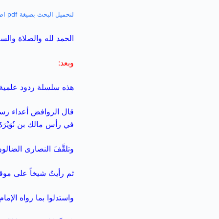
لتحميل البحث بصيغة pdf اضغط هنا
الحمد لله والصلاة والس
وبعد:
هذه سلسلة ردود علمية
قال الروافض أعداء رسول 
في رأس مالك بن نُوَيْرَ
وتلقَّفَ النصارى الضالو
ثم رأيتُ شيخاً على موق
واستدلوا بما رواه الإما