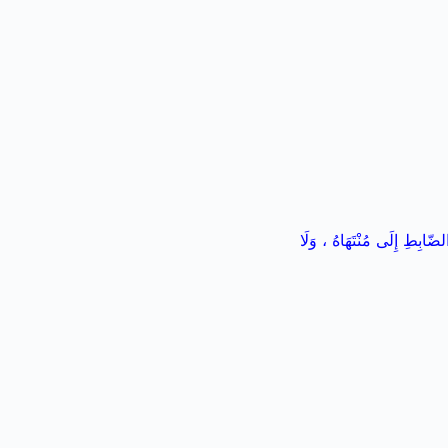
ضّابِطِ إِلَى مُنْتَهَاهُ ، وَلَا