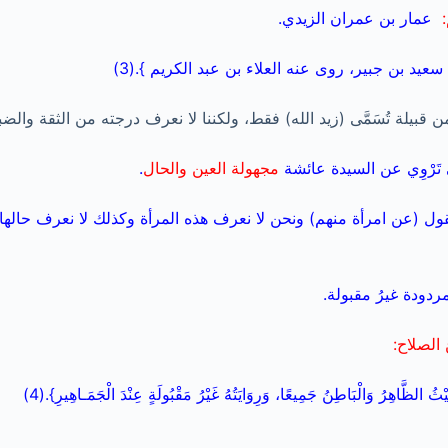
عمار بن عمران الزيدي.
عيد بن جبير، روى عنه العلاء بن عبد الكريم }.(3)
 قبيلة تُسَمَّى (زيد الله) فقط، ولكننا لا نعرف درجته من الثقة والضب
 تَرْوِي عن السيدة عائشة
مجهولة العين والحال
.
ذا يقول (عن امرأة منهم) ونحن لا نعرف هذه المرأة وكذلك لا نعرف حاله
ردودة غيرُ مقبولة.
 الصلاح:
ثُ الظَّاهِرُ وَالْبَاطِنُ جَمِيعًا، وَرِوَايَتُهُ غَيْرُ مَقْبُولَةٍ عِنْدَ الْجَمَـاهِيرِ}.(4)