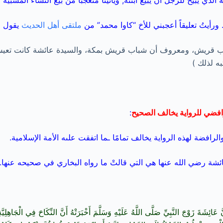
 الذي يبيح للرجل أن يبيع ابنته, ويأتينا متعجباً من بيع النساء المسبية
 ورأيتُ تعليقاً أعجبني للأخ “كاوا محمد” من
ملتقى أهل الحديث
يقول ف
اب قريش، ومعروف أن شباب قريش بمكة، والسيدة عائشة كانت تعيش ب
به لذلك )
والرافضي للرواية يخالف الصحيح
:
رافضة لهذه الرواية يخالف تمامًا ـما اتفقت علىه الأمة الإسلامية.
 عائشة رضي الله عنها هي التي قالتْ ما رواه البخاري في صحيحه عنها.
عَائِشَةَ زَوْجَ النَّبِيِّ صَلَّى اللَّهُ عَلَيْهِ وَسَلَّمَ أَخْبَرَتْهُ أَنَّ النِّكَاحَ فِي الْجَاهِلِيَّة