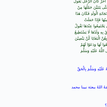
احٌ آخَرُ كَانَ الرَّجُلُ يَقُولُ
َى يَتَبَيَّنَ حَمْلُهَا مِنْ
َجَابَةِ الْوَلَدِ فَكَانَ هَذَا
بُهَا فَإِذَا حَمَلَتْ
ى يَجْتَمِعُوا عِنْدَهَا تَقُولُ
 بِهِ وَلَدُهَا لَا يَسْتَطِيعُ
ُنَّ الْبَغَايَا كُنَّ يَنْصِبْنَ
ُوا لَهَا وَدَعَوْا لَهُمْ
 اللَّهُ عَلَيْهِ وَسَلَّمَ
ِ وَسَلَّمَ بِالْحَقِّ
اللهُ ببعثة نبينا محمد
؟