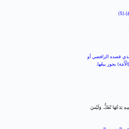
}.(5)
 الذي قصده الرافضي أو
مَة) يجوز بيعُها.
سِهِ يَدَعُهَا تُفَكُّ. وَلَيْسَ