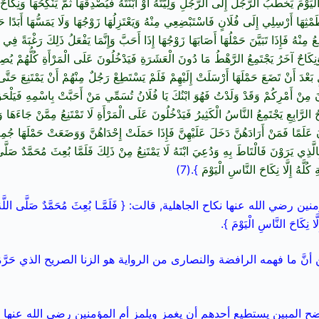
ْيَوْمَ يَخْطُبُ الرَّجُلُ إِلَى الرَّجُلِ وَلِيَّتَهُ أَوْ ابْنَتَهُ فَيُصْدِقُهَا ثُمَّ يَنْكِحُهَا وَنِكَ
ْثِهَا أَرْسِلِي إِلَى فُلَانٍ فَاسْتَبْضِعِي مِنْهُ وَيَعْتَزِلُهَا زَوْجُهَا وَلَا يَمَسُّهَا أَبَدًا حَتّ
مِنْهُ فَإِذَا تَبَيَّنَ حَمْلُهَا أَصَابَهَا زَوْجُهَا إِذَا أَحَبَّ وَإِنَّمَا يَفْعَلُ ذَلِكَ رَغْبَةً فِي ن
َنِكَاحٌ آخَرُ يَجْتَمِعُ الرَّهْطُ مَا دُونَ الْعَشَرَةِ فَيَدْخُلُونَ عَلَى الْمَرْأَةِ كُلُّهُمْ يُصِي
بَعْدَ أَنْ تَضَعَ حَمْلَهَا أَرْسَلَتْ إِلَيْهِمْ فَلَمْ يَسْتَطِعْ رَجُلٌ مِنْهُمْ أَنْ يَمْتَنِعَ حَتَّ
 مِنْ أَمْرِكُمْ وَقَدْ وَلَدْتُ فَهُوَ ابْنُكَ يَا فُلَانُ تُسَمِّي مَنْ أَحَبَّتْ بِاسْمِهِ فَيَلْحَقُ
حُ الرَّابِعِ يَجْتَمِعُ النَّاسُ الْكَثِيرُ فَيَدْخُلُونَ عَلَى الْمَرْأَةِ لَا تَمْتَنِعُ مِمَّنْ جَاءَهَا وَه
ُ عَلَمًا فَمَنْ أَرَادَهُنَّ دَخَلَ عَلَيْهِنَّ فَإِذَا حَمَلَتْ إِحْدَاهُنَّ وَوَضَعَتْ حَمْلَهَا جُمِع
بِالَّذِي يَرَوْنَ فَالْتَاطَ بِهِ وَدُعِيَ ابْنَهُ لَا يَمْتَنِعُ مِنْ ذَلِكَ فَلَمَّا بُعِثَ مُحَمَّدٌ صَلَّى
ِ كُلَّهُ إِلَّا نِكَاحَ النَّاسِ الْيَوْمَ
}.(7)
 الله عنها نكاح الجاهلية, قالت: { فَلَمَّـا بُعِثَ مُحَمَّدٌ صَلَّى اللَّهُ عَلَيْه
ِلَّا نِكَاحَ النَّاسِ الْيَوْمَ }.
 ما فهمه الرافضة والنصارى من الرواية هو الزنا الصريح الذي حَرَّمَهُ 
اضح المبين يستطيع أحدهم أن يغمز ويلمز أم المؤمنين رضي الله عنها 