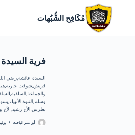
مُكَافِح الشُّبُهات
فرية السيدة 
السيدة عائشة,رضي الله
قريش,شوفت جارية,هيا,ال
والجماعة,السلفية,السل
وسلم,النبوة,الأنبياء,ي
بطرس,الأخ رشيد,الأخ وح
أبو عمر الباحث
يوليو 1, 3