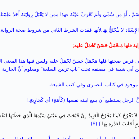
يُسَمَّ ، أَوْ من سُمِّيَ وَلَمْ تُعْرَفْ عَيْنُهُ فهذا ممن لا يَقْبَلُ رِوَايَتَهُ أَحَدٌ عَلِمْنَاهُ
لإِسْنَاد لا يـُحْتَجُّ بِهَا.لأنها فقدت الشرط الثاني من شروط صحة الرواية.
 فلها مَـحْمَلٌ حَسَنٌ تُحْمَلُ عليه
:
 فرض صحتها فلها مَحْمَلٌ حَسَنٌ تُحْمَلُ عليه وليس فيها هذا المعنى
 أبي شيبة في مصنفه تحت “باب تزيين السلعة” ومعلوم أنَّ الجارية (الْأَ
بيد موجود في كتاب النصارى وفي كتب الشيعة.
لرجل يستطيع أن يبيع ابنته نفسها (كَأَمَةٍ) أي كَجَارِيَةٍ.!
َةً لاَ تَخْرُجُ كَمـَا يَخْرُجُ الْعَبِيدُ. إِنْ قَبُحَتْ فِي عَيْنَيْ سَيِّدِهَا الَّذِي خَطَبَهَا لِنَفْ
مٍ أَجَانِبَ لِغَدْرِهِ بِهَا
}.(6)