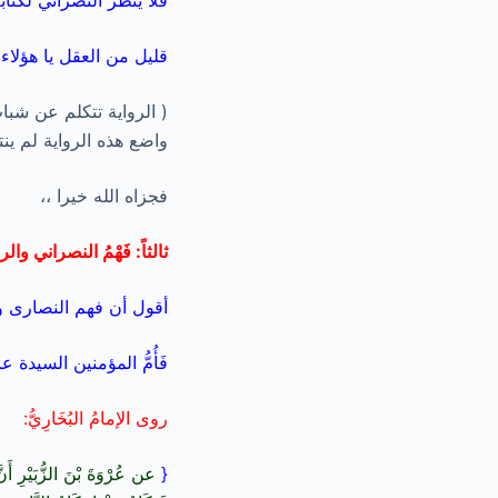
فلا ينظر النصراني لكتابه
قليل من العقل يا هؤلاء.
( الرواية تتكلم عن شب
واضع هذه الرواية لم ينت
فجزاه الله خيرا ،،
ثالثاً: فَهْمُ النصراني 
أقول أن فهم النصارى وال
فَأُمُّ المؤمنين السيدة
روى الإمامُ البُخَارِيُّ:
{
عن عُرْوَةَ بْنَ الزُّبَيْرِ أَنَّ 