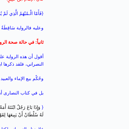
{فَأَمّا الْـمُبْهَمُ الَّذِي لَمْ 
وعليه فالرواية سَاقِطَةُ ا
ثانياً: في حالة صحة الرواية
أقول أن هذه الرواية على
النصراني، فلقد ذكرها ابن
وحُكْم بيع الإماء والع
بل في كتاب النصارى أنَّ ا
{
وَإِذَا بَاعَ رَجُلٌ ابْنَتَهُ أَم
لَهُ سُلْطَانٌ أَنْ يَبِيعَهَا لِقَوْ