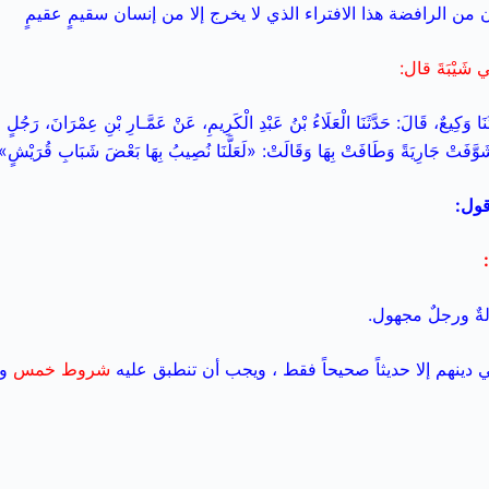
من الرافضة هذا الافتراء الذي لا يخرج إلا من إنسان سقيمٍ عقيمٍ
 شَيْبَةَ قال:
َثَنَا وَكِيعٌ، قَالَ: حَدَّثَنَا الْعَلَاءُ بْنُ عَبْدِ الْكَرِيمِ، عَنْ عَمَّـارِ بْنِ عِمْرَانَ، رَجُلٍ م
 شَوَّفَتْ جَارِيَةً وَطَافَتْ بِهَا وَقَالَتْ: «لَعَلَّنَا نُصِيبُ بِهَا بَعْضَ شَبَابِ قُرَيْشٍ»}.
قول:
لةٌ ورجلٌ مجهول.
 دينهم إلا حديثاً صحيحاً فقط ، ويجب أن تنطبق عليه
شروط خمس
وه