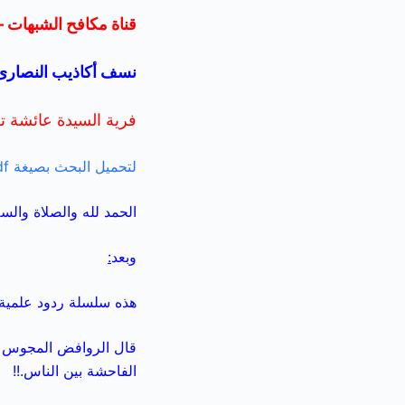
قناة مكافح الشبهات –
نسف أكاذيب النصارى 
فرية السيدة عائشة ت
لتحميل البحث بصيغة pdf اضغط هنا
الحمد لله والصلاة والس
وبعد
:
هذه سلسلة ردود علمية
قال الروافض المجوس أعد
الفاحشة بين الناس.!!