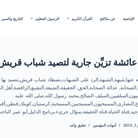
الإباضية
عن مكافح
القرآن الكريم
الرسول العظيم
التاريخ والسير
عائشة تزيِّن جارية لتصيد شباب قريش 
 عنها,شبهة,الشبهة,الرد على الشبهات,نصطاد شباب قريش,نتصيد به
صحابة, عدالة الصحابة,الحق, الحقيقة,الشيعة,التشيع,الرافضة,أهل ال
فيون,السلفيين,السلف الصالح,محمد رسول الله,صلى الله عليه
سوع,النصارى,المسيحيون,المسيحيين,المسيحية,كرستيان,كوبتك,قبطي,أقب
يد,قناة الحياة.قناة الحقيقة,سؤال جريء.برنامج الدليل,أبو عمر البا
201
أمهات المؤمنين
تعليق واحد