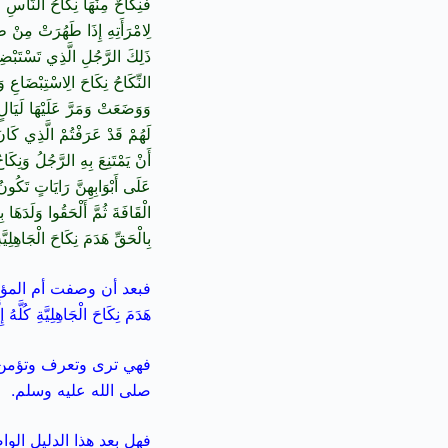
فَنِكَاحٌ مِنْهَا نِكَاحُ النَّاسِ ال
لِامْرَأَتِهِ إِذَا طَهُرَتْ مِنْ طَم
ذَلِكَ الرَّجُلِ الَّذِي تَسْتَبْضِعُ 
النِّكَاحُ نِكَاحَ الِاسْتِبْضَاعِ و
وَوَضَعَتْ وَمَرَّ عَلَيْهَا لَيَالٍ 
لَهُمْ قَدْ عَرَفْتُمْ الَّذِي كَانَ
أَنْ يَمْتَنِعَ بِهِ الرَّجُلُ وَنِكَا
عَلَى أَبْوَابِهِنَّ رَايَاتٍ تَكُون
الْقَافَةَ ثُمَّ أَلْحَقُوا وَلَدَهَا 
بِالْحَقِّ هَدَمَ نِكَاحَ الْجَاهِلِيَّة
فبعد أن وصفت أم المؤمنين رضي
هَدَمَ نِكَاحَ الْجَاهِلِيَّةِ كُلَّهُ إ
فهي ترى وتعرف وتؤمن أنَّ
صلى الله عليه وسلم.
فهل بعد هذا الدليل الو