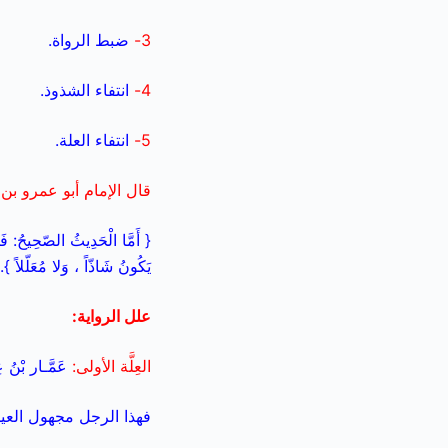
3-
ضبط الرواة.
4-
انتفاء الشذوذ.
5-
انتفاء العلة.
قال الإمام أبو عمرو بن 
{ أَمَّا الْحَدِيثُ الصّحِيحُ: فَهُ
يَكُونُ شَاذّاً ، وَلا مُعَلّلاً }.(2
علل الرواية:
العِلَّة الأولى:
عَمَّـار بْنُ عِ
فهذا الرجل مجهول العين