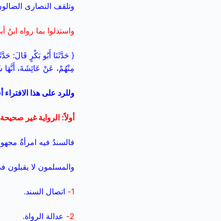
وتلقف النصارى الضالون 
واستدلوا بما رواه ابنُ أبي
{ حَدَّثَنَا أَبُو بَكْرٍ قَالَ: حَدّ
مِنْهُمْ، عَنْ عَائِشَةَ، أَنَّهَا
وللرد على هذا الافتراء أ
أولاً: الرواية غير صحيحة:
فالسندُ فيه امرأةٌ مجهو
والمسلمون لا يقبلون في
1-
اتصال السند.
2-
عدالة الرواة.