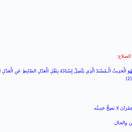
الصلاح:
وَ الْحَدِيثُ الْـمُسْنَدُ الّذِي يَتَّصِلُ إِسْنَادُهُ بِنَقْلِ الْعَدْلِ الضّابِطِ عَنِ الْعَدْلِ ال
)
مْرَانَ لا يَصِحُّ حَدِيثُه.
 والحال.