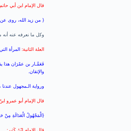
قال الإمام ابن أبي حاتم:
{ من زيد الله، روى عن س
وكل ما نعرفه عنه أنه من
العلة الثانية:
المرأة التي
فَعَمَّـار بن عمْرَان ه
والإتقان.
ورواية الـمجهول عندنا م
قال الإمام أبو عمرو ابنُ
{الْمَجْهُولُ الْعَدَالَةِ مِنْ حَيْ
قال الإمام ابْنُ كَثِيرٍ: