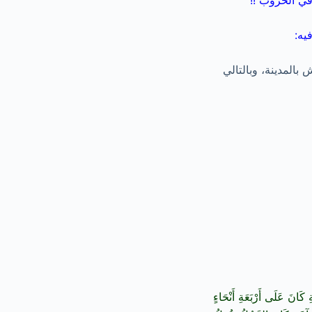
 في الحروب !!
يه:
المدينة، وبالتالي
ِ كَانَ عَلَى أَرْبَعَةِ أَنْحَاءٍ