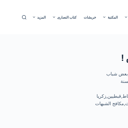
ا
ل
المكتبة
خربشات
كتاب النصارى
المزيد
ت
ج
ا
و
ز
!
إ
ل
ى
ا بعض شباب
ا
سنة
ل
م
اط,قبطيين,زكريا
ح
حث,مكافح الشبهات
ت
و
ى