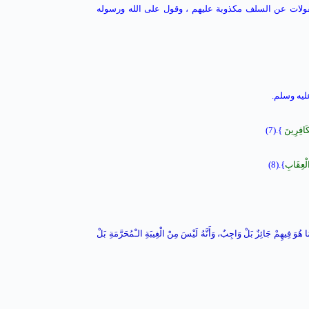
قولات عن السلف مكذوبة عليهم ، وقول على الله ورسوله
ليه وسلم.
كَافِرِينَ
}.(7)
الْعِقَابِ
}.(8)
مَا هُوَ فِيهِمْ جَائِزٌ بَلْ وَاجِبٌ، وَأَنَّهُ لَيْسَ مِنْ الْغِيبَةِ الـْمُحَرَّمَةِ بَلْ