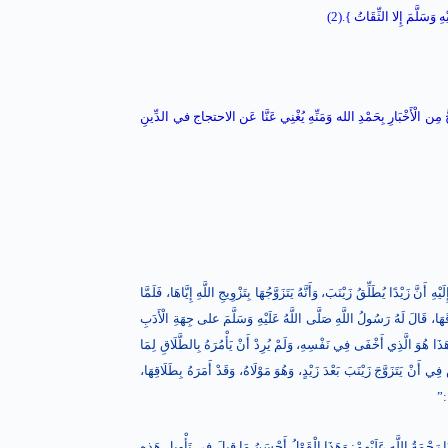
ِ وَسَلَّمَ إِلا الثِّقَاتُ
}.(2)
يَصِحُّ مِن الْأَخْبَارِ بِحَمْدِ الله وَمَنِّهِ يُغْنِي عَنَّا عَن الاحتجاج في الدِّينِ
َنَّ زَيْدًا يُطَلِّقُ زَيْنَبَ، وَأَنَّهُ يَتَزَوَّجُهَا بِتَزْوِيجِ اللَّهِ إِيَّاهَا، فَلَمَّا
طَلَاقَهَا، قَالَ لَهُ رَسُولُ اللَّهِ صَلَّى اللَّهُ عَلَيْهِ وَسَلَّمَ على جِهَةِ الْأَدَبِ
، وَهَذَا هُوَ الَّذِي أَخْفَى فِي نَفْسِهِ، وَلَمْ يُرِدْ أَنْ يَأْمُرَهُ بِالطَّلَاقِ لِمَا
ي أَنْ يَتَزَوَّجَ زَيْنَبَ بَعْدَ زَيْدٍ، وَهُوَ مَوْلَاهُ، وَقَدْ أَمَرَهُ بِطَلَاقِهَا،
:”
ُنَا رَحْمَةُ اللَّهِ عَلَيْهِمْ: وَهَذَا الْقَوْلُ أَحْسَنُ مَا قِيلَ فِي تَأْوِيلِ هَذِهِ