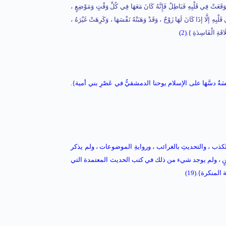
هَا فَوَقَعَتْ فِي قَلْبِهِ فَبَاطِلٌ فَإِنَّهُ كَانَ مَعَهَا فِي كُلِّ وَقْتٍ وَمَوْضِعٍ ،
لْبِهِ إلَّا إذَا كَانَ لَهَا زَوْجٌ ، وَقَدْ وَهَبَتْهُ نَفْسَهَا ، وَكَرِهَتْ غَيْرَهُ ،
َاقَةِ الْفَاسِدَةِ
}.(2)
سَةٌ دسَّهَا على الإسلام يوحنا الدمشقيُّ في عَصْرِ بني أمية}.
بالكذب ، والتحديثِ بالغرائب ، وروايةِ الموضوعات ، ولم يذكر
ِينٍ ، ولم يوجد شيء من ذلك في كتب الحديث المعتمدة التي
لمنكرة}.(19)