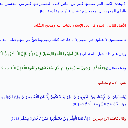
{ وهذه الكتب التي يسميها كثير من الناس كتب التفسير فيها كثير من التفسير من
بالرأي المجرد ، بل بمجرد شبهة قياسية أو شبهة أدبية }.(6)
الأصل الثاني: العبرة في دين الإسلام بكتاب الله وصحيح السُّنَّة:
فالمسلمون لا يقبلون في دينهم إلا ما جاء في كتاب ربهم وما صحَّ عن نبيهم صلى الله ع
ويدل على ذلك قول الله تعالى {
قُلْ أَطِيعُوا اللَّهَ وَالرَّسُولَ فَإِنْ تَوَلَّوْا فَإِنَّ اللَّهَ لَا يُحِبُّ الْ
وقوله تعالى{
وَمَا آَتَاكُمُ الرَّسُولُ فَخُذُوهُ وَمَا نَهَاكُمْ عَنْهُ فَانْتَهُوا وَاتَّقُوا اللَّهَ إِنَّ اللَّهَ شَدِيدُ 
يقول الإمام مسلم:
(
بَاب بَيَانِ أَنَّ الْإِسْنَادَ مِنْ الدِّينِ، وَأَنَّ الرِّوَايَةَ لَا تَكُونُ إِلَّا عَنْ الثِّقَاتِ، وَأَنَّ جَرْحَ الرُّوَاةِ بِ
مِنْ الذَّبِّ عَنْ الشَّرِيعَةِ الْمُكَرَّمَةِ
).(9)
وقال مُحَمَّد ابْنُ سِيرِينَ:
{
إِنَّ هَذَا الْعِلْمَ دِينٌ فَانْظُرُوا عَمَّنْ تَأْخُذُونَ دِينَكُمْ
}.(10)