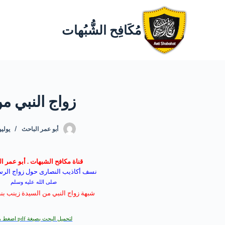
مُكَافِح الشُّبُهات
زواج النبي 
أبو عمر الباحث
يوليو 27, 3
قناة مكافح الشبهات . أبو عمر ا
نسف
أكاذيب
النصارى
حول
زواج الرس
صلى الله عليه وسلم
شبهة زواج النبي من السيدة زينب ب
لتحميل البحث بصيغة
pdf
اضغط هن