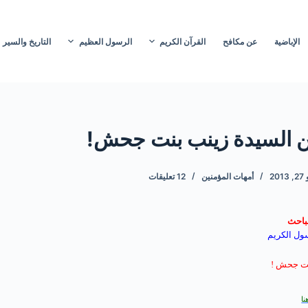
الإباضية
عن مكافح
القرآن الكريم
الرسول العظيم
التاريخ والسير
من السيدة زينب بنت جحش!
201
أمهات المؤمنين
12 تعليقات
لباحث
ول الكريم
نت جحش !
ا