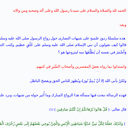
الحمد لله والصلاة والسلام على سيدنا رسول الله وعلى آله وصحبه ومن والاه
وبعد:
هذه
سلسلةُ
ردودٍ علميةٍ على
شبهات
النصارى
حول زواج الرسول صلى الله عليه وسلم
قالوا
كيف تقولون أن نبي الإسلام صلى الله عليه وسلم على خُلُقٍ عظيم, وكتب الت
وَأَضْمَرَ في نفسه أن يُطَلِّقَهَا منه ليتزوجها هو ؟
واستدلوا بما رواه بعضُ المفسرين وأصحابِ السِّيَرِ في كتبهم
:
ولكنْ يأبى الله إلا أنْ يُـتِمَّ نُورَهُ ويُظهرَ للناس الحق ويفضحَ الباطل.
فهذه الرسالة نبحث فيها مسألة هذا الزواج المبارك وما أُثير حوله من شبهات،
ونرد على
قال تعالى: {
قُلْ هَاتُوا بُرْهَانَكُمْ إِنْ كُنْتُمْ صَادِقِينَ
}.
(1)
{
وَكَذَلِكَ جَعَلْنَا لِكُلِّ نَبِيٍّ عَدُوًّا شَيَاطِينَ الْإِنْسِ وَالْجِنِّ يُوحِي بَعْضُهُمْ إِلَى بَعْضٍ زُخْرُفَ الْقَوْ