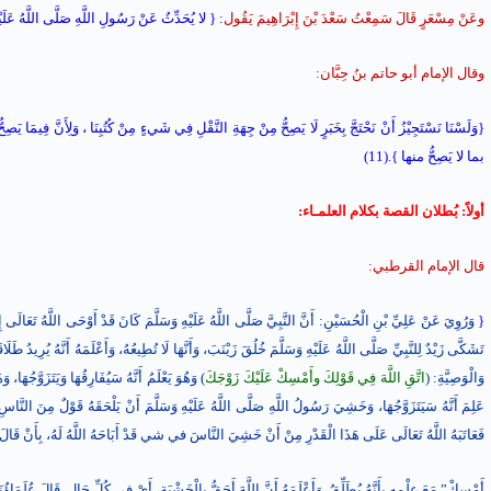
وعَنْ مِسْعَرٍ قَالَ سَمِعْتُ سَعْدَ بْنَ إِبْرَاهِيمَ يَقُول
: {
لا يُحَدِّثُ عَنْ رَسُولِ اللَّهِ صَلَّى اللَّهُ عَلَيْه
وقال الإمام أبو حاتم بنُ حِبَّان:
{
وَلَسْنَا نَسْتَجِيْزُ أَنْ نَحْتَجَّ بِخَبَرٍ لَا يَصِحُّ مِنْ جِهَةِ النَّقْلِ فِي شَيءٍ مِنْ كُتُبِنَا ، وَلِأَنَّ فِيمَا 
بما لا يَصِحُّ منها
}.(11)
أولاً: بُطلان القصة بكلام العلمـاء:
قال الإمام القرطبي:
{
وَرُوِيَ عَنْ عَلِيِّ بْنِ الْحُسَيْنِ: أَنَّ النَّبِيَّ صَلَّى اللَّهُ عَلَيْهِ وَسَلَّمَ كَانَ قَدْ أَوْحَى اللَّهُ تَعَالَى إِلَيْهِ أ
تَشَكَّى زَيْدٌ لِلنَّبِيِّ صَلَّى اللَّهُ عَلَيْهِ وَسَلَّمَ خُلُقَ زَيْنَبَ، وَأَنَّهَا لَا تُطِيعُهُ، وَأَعْلَمَهُ أَنَّهُ يُرِيدُ 
وَالْوَصِيَّةِ: (
اتَّقِ اللَّهَ فِي قَوْلِكَ وأَمْسِكْ عَلَيْكَ زَوْجَكَ
) وَهُوَ يَعْلَمُ أَنَّهُ سَيُفَارِقُهَا وَيَتَزَوَّجُهَا
عَلِمَ أَنَّهُ سَيَتَزَوَّجُهَا، وَخَشِيَ رَسُولُ اللَّهِ صَلَّى اللَّهُ عَلَيْهِ وَسَلَّمَ أَنْ يَلْحَقَهُ قَوْلٌ مِنَ النَّاسِ فِ
فَعَاتَبَهُ اللَّهُ تَعَالَى عَلَى هَذَا الْقَدْرِ مِنْ أَنْ خَشِيَ النَّاسَ في شي قَدْ أَبَاحَهُ اللَّهُ لَهُ، بِأَنْ قَالَ
أَمْسِكْ” مَعَ عِلْمِهِ بِأَنَّهُ يُطَلِّقُ. وَأَعْلَمَهُ أَنَّ اللَّهَ أَحَقُّ بِالْخَشْيَةِ، أَيْ فِي كُلِّ حَالٍ. قَالَ عُلَمَاؤ