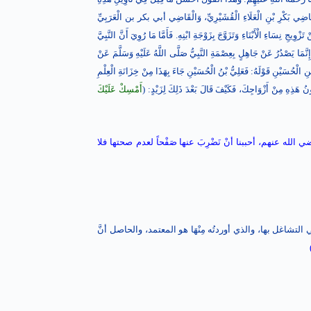
لْقَاضِي بَكْرِ بْنِ الْعَلَاءِ الْقُشَيْرِيِّ، وَالْقَاضِي أبي بكر بن الْعَرَبِيِّ
يجِ نِسَاءِ الْأَبْنَاءِ وَتَزَوَّجَ بِزَوْجَةِ ابْنِهِ. فَأَمَّا مَا رُوِيَ أَنَّ النَّبِيَّ
نَّمَا يَصْدُرُ عَنْ جَاهِلٍ بِعِصْمَةِ النَّبِيُّ صَلَّى اللَّهُ عَلَيْهِ وَسَلَّمَ عَنْ
نِ الْحُسَيْنِ قَوْلَهُ: فَعَلِيُّ بْنُ الْحُسَيْنِ جَاءَ بِهَذَا مِنْ خِزَانَةِ الْعِلْمِ
كُونُ هَذِهِ مِنْ أَزْوَاجِكَ، فَكَيْفَ قَالَ بَعْدَ ذَلِكَ لِزَيْدٍ: (
أَمْسِكْ عَلَيْكَ
ضي الله عنهم، أحببنا أنْ نَضْرِبَ
عنها صَفْحاً لعدم صحتها فلا
نَ لا ينبغي التشاغل بها، والذي أوردتُه مِنْهَا هو المعتمد، والحاصل أنَّ