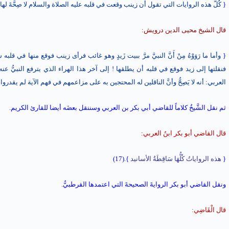
{
كُلُّ هذه الروايات التي تقول أن زينب وقعت في قلبه عليه الصلاة والسلام لا صِحَّةَ لها
)
قال الشيخ محيى الدين درويش:
{
وأما ما رَوَوْهُ مِنْ أَنَّ النبيَّ مرَّ ببيت زَيدٍ وهو غائب فرأى زينب فوقع منها
فنقلتها إلى زيد فوقع في قلبه أن يطلقها ! إلى آخر هذا الهراء الذي يترفع النبيُّ عنه فَقَد
العربي: أنه لا يَصِحُّ وأنَّ الناقلين له المحتجين به على مزاعمهم في فهم الآية لم يقدروا مقام
ثم نقل الشَّيخُ كلاماً للقاضي أبي بكر بن العربي وسننقل بعضَه أيضا للقارئ الكريم.
قال القاضي أبو بكر ابنُ العربي:
{
هذه الرواياتُ كُلُّهَا سَاقِطَةُ الأسانيد
}.(17)
ونقل القاضي أبو بكر الروايةَ الصحيحةَ التي اعتمدها القرطبيُّ.
قال الْقَاضِي: