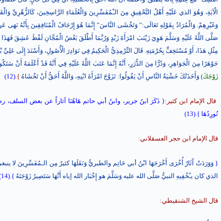
الْآيَةِ، وَهُوَ الذي عَلَيْهِ أَهْلُ التَّحْقِيقِ مِنَ الـْمُفَسِّرِينَ وَالْعُلَمَاءِ الرَّاسِخِينَ، كَالزُّهْرِيِّ وَا
وَغَيْرِهِمْ. وَالْمُرَادُ بِقَوْلِهِ تَعَالَى:” وَتَخْشَى النَّاسَ” إِنَّمَا هُوَ إِرْجَافُ الْمُنَافِقِينَ بِأَنَّهُ نَهَى عَنْ تَزْوِ
صَلَّى اللَّهُ عَلَيْهِ وَسَلَّمَ هَوِيَ زَيْنَبَ امْرَأَةَ زَيْدٍ وَرُبَّمَا أَطْلَقَ بَعْضُ الْمُجَّانِ لَفْظَ عَشِقَ فَهَذَا إِ
مِثْلِ هَذَا، أَوْ مُسْتَخِفٍّ بِحُرْمَتِهِ. قَالَ التِّرْمِذِيُّ الْحَكِيمُ فِي نَوَادِرَ الْأُصُولِ، وَأَسْنَدَ إِلَى عَلِيِّ بْ
جَوْهَرًا مِنَ الْجَوَاهِرِ، وَدُرًّا مِنَ الدُّرَرِ، أَنَّهُ إِنَّمَا عَتَبَ اللَّهُ عَلَيْهِ فِي أَنَّهُ قَدْ أَعْلَمَهُ أَنْ سَتَ
زَوْجَكَ
) وَأَخَذَتْكَ خَشْيَةُ النَّاسِ أَنْ يَقُولُوا: تَزَوَّجَ امْرَأَةَ ابْنِهِ، وَاللَّهُ أَحَقُّ أَنْ تَخْشَاهُ
}.
(12)
قال الإمام ابن كثير:
{ ذَكَرَ ابنُ جرير، وابنُ أبي حاتم هَاهُنَا آثاراً عن بعض السلف، ر
نُورِدُهَا }.(13)
قال الإمام ابن حجر العسقلاني:
{
وَوَرَدَتْ آَثَارٌ أُخْرَى أَخْرَجَهَا ابْنُ أبي حَاتِم والطبريُّ وَنَقَلَهَا كثيرٌ مِن الـمُفَسِّرِي
الذي كان يـُخْفِيهِ النبيُّ صَلَّى الله عليه وَسَلَّمَ هو إِخْبَار الله إياه أَنَّهَا سَتَصِيرُ زَوْجَتَهُ
}.(14)
قال الشيخ الشنقيطي: