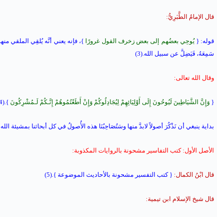
قال الإمامُ الطَّبَرِيُّ:
قوله: {
يُوحِي بعضُهم إلى بعض زخرف القول غرورًا
}، فإنه يعني أنَّه يُلقِي الملقي منهم 
سَمِعَهُ، فَيَضِلَّ عن سبيل الله.(3)
وقال الله تعالى:
{
وَإِنَّ الشَّيَاطِينَ لَيُوحُونَ إِلَى أَوْلِيَائِهِمْ لِيُجَادِلُوكُمْ وَإِنْ أَطَعْتُمُوهُمْ إِنَّـكُمْ لَـمُشْرِكُونَ
}.(4)
بداية ينبغي أن نَذْكُرَ أصولاً لابدَّ منها وسَتُصَاحِبُنَا هذه الأُصولُ في كل أبحاثنا بمشيئة الله
الأصل الأول: كتب التفاسير مشحونة بالروايات المكذوبة:
قال ابْنُ الكمال:
{ كتب التفسير مشحونة بالأحاديث الموضوعة }.(5)
قال شيخ الإسلام ابن تيمية: