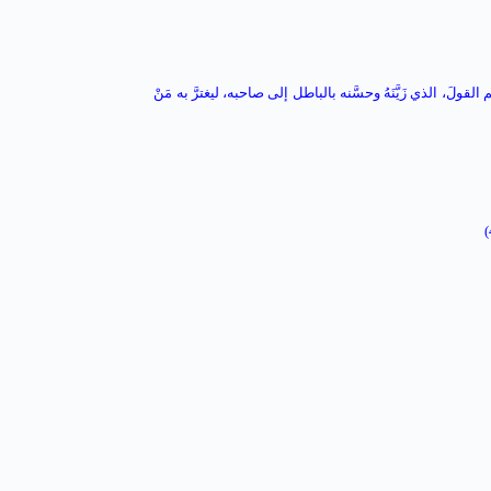
القولَ، الذي زَيَّنَهُ وحسَّنه بالباطل إلى صاحبه، ليغترَّ به مَنْ