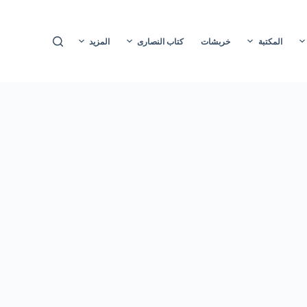
ا
ل
المكتبة
خربشات
كتاب النصارى
المزيد
ت
ج
ا
و
ز
إ
ل
ى
ا
ل
م
ح
ت
و
ى