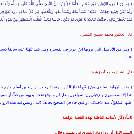
{
وَمَا وَرَاءَ هَذِهِ الرِّوَايَةِ غَيْرُ مُعْتَبَرٍ ، فَأَمَّا قَوْلُهُمْ : إنَّ النَّبِيَّ صَلَّى اللَّهُ عَلَيْهِ وَسَلَّمَ رَآ
وَلَمْ يَكُنْ حِينَئِذٍ حِجَابٌ ، فَكَيْفَ تَنْشَأُ مَعَهُ وَيَنْشَأُ مَعَهَا وَيَلْحَظُهَا فِي كُلِّ سَاعَةٍ ، وَلا تَقَعُ فِي قَ
فَلَمْ تَخْطِرْ بِبَالِهِ ، فَكَيْفَ يَتَجَدَّدُ لَهُ هَوًى لَمْ يَكُنْ ، حَاشَا لِذَلِكَ الْقَلْبِ الْـمُطَهَّرِ مِنْ هَذِهِ الْعَل
قال الدكتور محمد حسين الذهبي:
{ وهي من الأباطيل التي يرويها ابنُ جريرٍ في تفسيره وهي كمـا نَبَّهْنًا عليه سابقاً دَسِي
(18)
قال الشيخ محمد أبو زهرة:
{ وهذه الرواية إنما هي مِنْ وَضْعِ أعداءِ الدِّين ، وعبد الرحمن بن زيد بن أسلم متهم 
هذا إلا المفسرون والإخباريون المولعون بنقل كل ما وقع تحت أيديهم من غَثٍّ أو سَم
عليها الـمُعَوَّلُ عند الاختلاف ، والذي جاء في الصحيح يخالف ذلك ، وليس فيه هذه الرواية ا
ثانياً: ذِكْرُ الأسانيد الباطلة لهذه القصة الواهية:
السند الأول أورده الإمام الطبري في تفسيره قال: