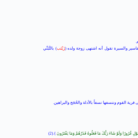
.
فاسير والسيرة تقول أنه اشتهى زوجة ولده (
زَيْنَب
) بالتَّبَنِّي
 فرية القوم وننسفها نسفاً بالأدلة والحُجَج والبراهين.
لِ غُرُورًا وَلَوْ شَاءَ رَبُّكَ مَا فَعَلُوهُ فَذَرْهُمْ وَمَا يَفْتَرُونَ
}.(2)