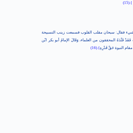
}.(15
 في قلبه شيء فقال: سبحان مقلب القلوب فسمعت زينب التسبيحة
ْ فَنَّدَهُ المحققون من العلماء، وَقَالَ الإمامُ أبو بكر ابْن
 النبوة حَقَّ قَدْرِهِ
}.(16)