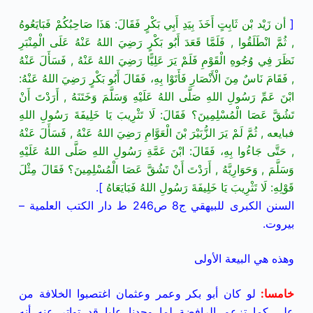
[
أن زَيْد بْن ثَابِتٍ أَخَذَ بِيَدِ أَبِي بَكْرٍ فَقَالَ: هَذَا صَاحِبُكُمْ فَبَايَعُوهُ
, ثُمَّ انْطَلَقُوا , فَلَمَّا قَعَدَ أَبُو بَكْرٍ رَضِيَ اللهُ عَنْهُ عَلَى الْمِنْبَرِ
نَظَرَ فِي وُجُوهِ الْقَوْمِ فَلَمْ يَرَ عَلِيًّا رَضِيَ اللهُ عَنْهُ , فَسَأَلَ عَنْهُ
, فَقَامَ نَاسٌ مِنَ الْأَنْصَارِ فَأَتَوْا بِهِ، فَقَالَ أَبُو بَكْرٍ رَضِيَ اللهُ عَنْهُ:
ابْنَ عَمِّ رَسُولِ اللهِ صَلَّى اللهُ عَلَيْهِ وَسَلَّمَ وَخَتَنَهُ , أَرَدْتَ أَنْ
تَشُقَّ عَصَا الْمُسْلِمِينَ؟ فَقَالَ: لَا تَثْرِيبَ يَا خَلِيفَةَ رَسُولِ اللهِ
فبايعه , ثُمَّ لَمْ يَرَ الزُّبَيْرَ بْنَ الْعَوَّامِ رَضِيَ اللهُ عَنْهُ , فَسَأَلَ عَنْهُ
, حَتَّى جَاءُوا بِهِ، فَقَالَ: ابْنَ عَمَّةِ رَسُولِ اللهِ صَلَّى اللهُ عَلَيْهِ
وَسَلَّمَ , وَحَوَارِيَّهُ , أَرَدْتَ أَنْ تَشُقَّ عَصَا الْمُسْلِمِينَ؟ فَقَالَ مِثْلَ
قَوْلِهِ: لَا تَثْرِيبَ يَا خَلِيفَةَ رَسُولِ اللهُ فَبَايَعَاهُ
].
السنن الكبرى للبيهقي ج8 ص246 ط دار الكتب العلمية –
بيروت.
وهذه هي البيعة الأولى
خامسا
:
لو كان أبو بكر وعمر وعثمان اغتصبوا الخلافة من
علي كما تزعم الرافضة لما وجدنا عليا قد تواتر عنه أنه