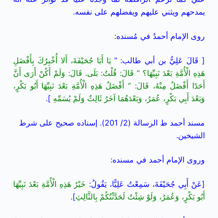
يمدحهم ويثني عليهم ويفضلهم على نفسه.
روى الإمام أحمدُ في مُسنده:
[ قَالَ عَلِيُّ بن أبي طالب: ”
يَا أَبَا جُحَيْفَةَ، أَلا أُخْبِرُكَ بِأَفْضَلِ
هَذِهِ الْأُمَّةِ بَعْدَ نَبِيِّهَا؟ ” قَالَ: قُلْتُ: بَلَى. قَالَ: وَلَمْ أَكُنْ أَرَى أَنَّ
أَحَدًا أَفْضَلُ مِنْهُ، قَالَ: ” أَفْضَلُ هَذِهِ الْأُمَّةِ بَعْدَ نَبِيِّهَا أَبُو بَكْرٍ،
وَبَعْدَ أَبِي بَكْرٍ، عُمَرُ، وَبَعْدَهُمَا آخَرُ ثَالِثٌ وَلَمْ يُسَمِّهِ
].
مسند أحمد ط الرسالة (2/ 201). إسناده صحيح على شرط
الشيخين.
وروى الإمام أحمد في مسنده:
[عَنْ أَبِي جُحَيْفَةَ، سَمِعْتُ عَلِيًّا، يَقُولُ:
خَيْرُ هَذِهِ الْأُمَّةِ بَعْدَ نَبِيِّهَا
أَبُو بَكْرٍ، وَعُمَرُ، وَلَوْ شِئْتُ لَحَدَّثْتُكُمْ بِالثَّالِثِ
].