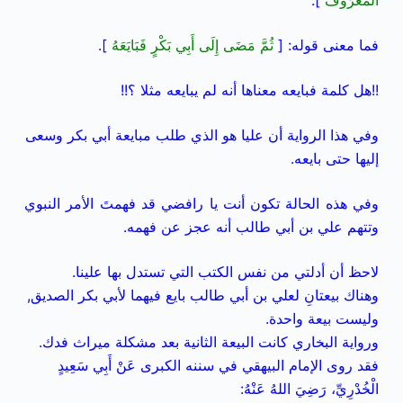
الْمَعْرُوفَ
].
فما معنى قوله: [
ثُمَّ مَضَى إِلَى أَبِي بَكْرٍ فَبَايَعَهُ
].
!!هل كلمة فبايعه معناها أنه لم يبايعه مثلا ؟!!
وفي هذا الرواية أن عليا هو الذي طلب مبايعة أبي بكر وسعى
إليها حتى بايعه.
وفي هذه الحالة تكون أنت يا رافضي قد فهمتَ الأمر النبوي
وتتهم علي بن أبي طالب أنه عجز عن فهمه.
لاحظ أن أدلتي من نفس الكتب التي تستدل بها علينا.
وهناك بيعتانِ لعلي بن أبي طالب بايع فيهما لأبي بكر الصديق,
وليست بيعة واحدة.
ورواية البخاري كانت البيعة الثانية بعد مشكلة ميراث فدك.
فقد روى الإمام البيهقي في سننه الكبرى عَنْ أَبِي سَعِيدٍ
الْخُدْرِيِّ، رَضِيَ اللهُ عَنْهُ: