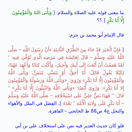
ما معنى قوله عليه الصلاة والسلام:
[
وَيَأْبَى اللهُ وَالْمُؤْمِنُونَ
إِلَّا أَبَا بَكْرٍ
] ؟؟
قال الإمام أبو محمد بن حزم:
[
فَإِنَّ الْخَبَرَ قَدْ جَاءَ مِنَ الطُّرُقِ الثَّابِتَةِ «أَنَّ رَسُولَ اللَّهِ – صَلَّى
اللَّهُ عَلَيْهِ وَسَلَّمَ – قَالَ لِعَائِشَةَ فِي مَرَضِهِ الَّذِي تُوُفِّيَ فِيهِ: ”
لَقَدْ هَمَمْتُ أَنْ أَبْعَثَ إِلَى أَبِيكِ وَأَخِيكِ، وَأَكْتُبَ كِتَابًا وَأَعْهَدَ عَهْدًا،
لِكَيْلَا يَقُولُ قَائِلٌ: أَنَا أَحَقُّ، أَوْ يَتَمَنَّى مُتَمَنٍّ، وَيَأْبَى اللَّهُ
وَالْمُؤْمِنُونَ إِلَّا أَبَا بَكْرٍ» وَرُوِيَ: «وَيَأْبَى اللَّهُ وَرَسُولُهُ وَالْمُؤْمِنُونَ
إِلا أَبَا بَكْرٍ». وَرُوِيَ أَيْضًا: «وَيَأْبَى اللَّهُ وَالنَّبِيُّونَ إِلَّا أَبَا بَكْرٍ» ”
قَالَ: ” فَهَذَا نَصٌّ جَلِيٌّ عَلَى اسْتِخْلَافِهِ – صَلَّى اللَّهُ عَلَيْهِ وَسَلَّمَ
– أَبَا بَكْرٍ عَلَى وِلَايَةِ الْأُمَّةِ ” بَعْدَهُ
].
الفِصَل في الملل والأهواء
والنحل ج4 ص88 ط الخانجي – القاهرة.
فلو كان حديث الغدير فيه نص على استخلاف علي بن أبي