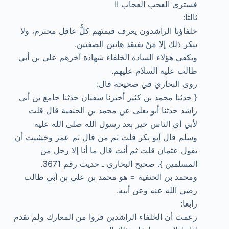
فسترى العجب العجاب !!
ثالثا:
خلفاؤنا الراشدون يعرف قيمتَهم كلُّ عاقل محترم، ولا
ينكر ذلك إلا مَنْ يفتقد هاتين الصفتين.
ويكفي هؤلاء السادة الخلفاء شهادة آخرهم علي بن أبي
طالب عليه السلام عليهم.
روى البخاري في صحيحه قال:
{ حدثنا محمد بن كثير أخبرنا سفيان حدثنا جامع بن أبي
راشد حدثنا أبو يعلى عن محمد بن الحنفية قال قلت
لأبي أي الناس خير بعد رسول الله صلى الله عليه
وسلم قال أبو بكر قلت ثم من قال ثم عمر وخشيت أن
يقول عثمان قلت ثم أنت قال ما أنا إلا رجل من
المسلمين }. صحيح البخاري ـ حديث رقم 3671.
ومحمد بن الحنفية = هو محمد بن علي بن أبي طالب
رضي الله عنه وعن أبيه.
رابعا:
زعمتَ أن الخلفاء الراشدين فروا من المعارك ولم تقدم