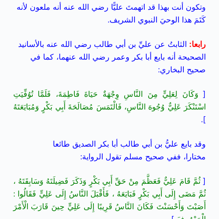
وتكون أنت بهذا قد اتهمتَ عليًّا رضي الله عنه أنه ملعون لأنه
كَتَمَ هذا الوحيَ النبوي الشريف.
رابعا
:
الثابتُ عن عليِّ بن أبي طالب
رضي الله عنه
بالأسانيد
الصحيحة أنه بايع أبا بكر وعمر
رضي الله عنهما،
كما في
صحيح البخاري:
[
وَكَانَ لِعَلِيٍّ مِنَ النَّاسِ وِجْهَةٌ حَيَاةَ فَاطِمَةَ، فَلَمَّا تُوُفِّيَتِ
اسْتَنْكَرَ عَلِيٌّ وُجُوهَ النَّاسِ، فَالْتَمَسَ مُصَالَحَةَ أَبِي بَكْرٍ وَمُبَايَعَتَهُ
].
وقد بايع عليُّ بن أبي طالب أبا بكر الصديق طائعا
مختارا،
ففي صحيح مسلم تقول الرواية:
[
ثُمَّ قَامَ عَلِيٌّ فَعَظَّمَ مِنْ حَقِّ أَبِي بَكْرٍ وَذَكَرَ فَضِيلَتَهُ وَسَابِقَتَهُ ،
ثُمَّ مَضَى إِلَى أَبِي بَكْرٍ فَبَايَعَهُ ، فَأَقْبَلَ النَّاسُ إِلَى عَلِيٍّ فَقَالُوا :
أَصَبْتَ وَأَحْسَنْتَ فَكَانَ النَّاسُ قَرِيبًا إِلَى عَلِيٍّ حِينَ قَارَبَ الْأَمْرَ