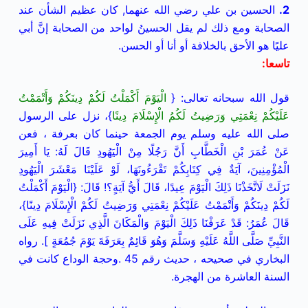
2.
الحسين بن علي رضي الله عنهما, كان عظيم الشأن عند
الصحابة ومع ذلك لم يقل الحسينُ لواحد من الصحابة إنَّ أبي
عليًا هو الأحق بالخلافة أو أنا أو الحسن.
تاسعا
:
قول الله سبحانه تعالى: {
الْيَوْمَ أَكْمَلْتُ لَكُمْ دِينَكُمْ وَأَتْمَمْتُ
عَلَيْكُمْ نِعْمَتِي وَرَضِيتُ لَكُمُ الْإِسْلَامَ دِينًا
}، نزل على الرسول
صلى الله عليه وسلم يوم الجمعة حينما كان بعرفة ، فعن
عَنْ عُمَرَ بْنِ الْخَطَّابِ أَنَّ رَجُلًا مِنْ الْيَهُودِ قَالَ لَهُ: يَا أَمِيرَ
الْمُؤْمِنِينَ، آيَةٌ فِي كِتَابِكُمْ تَقْرَءُونَهَا، لَوْ عَلَيْنَا مَعْشَرَ الْيَهُودِ
نَزَلَتْ لَاتَّخَذْنَا ذَلِكَ الْيَوْمَ عِيدًا، قَالَ أَيُّ آيَةٍ؟! قَالَ: {الْيَوْمَ أَكْمَلْتُ
لَكُمْ دِينَكُمْ وَأَتْمَمْتُ عَلَيْكُمْ نِعْمَتِي وَرَضِيتُ لَكُمْ الْإِسْلَامَ دِينًا}،
قَالَ عُمَرُ: قَدْ عَرَفْنَا ذَلِكَ الْيَوْمَ وَالْمَكَانَ الَّذِي
نَزَلَتْ فِيهِ عَلَى
النَّبِيِّ صَلَّى اللَّهُ عَلَيْهِ وَسَلَّمَ وَهُوَ قَائِمٌ بِعَرَفَةَ يَوْمَ جُمُعَةٍ ]. رواه
البخاري في صحيحه ، حديث رقم 45 .
وحجة الوداع كانت في
السنة العاشرة من الهجرة.