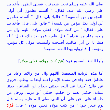
صلى الله عليه وسلم تحت شجرتين، فصلى الظهر، وأخذ بيد
علي رضي الله عنه، فقال: ” ألستم تعلمون أني أولى
بالمؤمنين من أنفسهم؟ ” قالوا: بلى، قال: ” ألستم تعلمون
أني أولى بكل مؤمن من نفسه؟ ” قالوا: بلى، قال: فأخذ بيد
علي، فقال: ” من كنت مولاه، فعلي مولاه، اللهم وال من
والاه، وعاد من عاداه ” قال: فلقيه عمر بعد ذلك، فقال: ” له
هنيئا يا ابن أبي طالب، أصبحت وأمسيت مولى كل مؤمن،
ومؤمنة ]. فالرواية بهذا اللفظ ضعيفة!
وأما اللفظ الصحيح فهو: [
مَنْ كنتُ مولاه، فعلي مولاه
].
أما هذه الزيادة الضعيفة: [اللهم وال من والاه، وعاد من
عاداه]، فقد جاء في مسند الإمام أحمد أيضا ما يبطلها، فروى
عن قال: [حدثنا عبد الله، حدثني حجاج ابن الشاعر، حدثنا
شبابة، حدثني نعيم بن حكيم، حدثني أبو مريم، ورجل من
جلساء علي، عن علي: أن النبي صلى الله عليه وسلم قال
يوم غدير خم: ” من كنت مولاه فعلي مولاه ” قال:
فَزَادَ