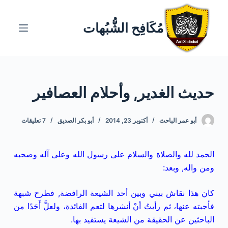
ا
ل
مُكَافِح الشُّبُهات
ت
ج
ا
و
حديث الغدير, وأحلام العصافير
ز
إ
ل
أبو عمر الباحث
أكتوبر 23, 2014
أبو بكر الصديق
7 تعليقات
ى
ا
الحمد لله والصلاة والسلام على رسول الله وعلى آله وصحبه
ل
ومن واله, وبعد:
م
ح
كان هذا نقاش بيني وبين أحد الشيعة الرافضة, فطرح شبهة
ت
فأجبته عنها، ثم
رأيتُ أنْ أنشرها لتعم الفائدة، ولعلَّ أَحَدًا من
و
الباحثين عن الحقيقة من الشيعة يستفيد بها.
ى