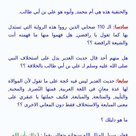
والحنفية هذه هي أم محمد, وأبوه هو علي بن أبي طالب.
سادسا
:
الـ 110 صحابي الذين رووا هذه الرواية التي تستدل
بها كما تقول يا رافضي, هل فهموا منها ما فهمته أنت
والشيعة الرافضة ؟؟
هل منهم أحد قال حديث الغدير يدل على استخلاف النبي
صلى الله عليه وسلم لـ علي بن أبي طالب بالخلافة ؟؟
سابعا
:
حديث الغدير ليس فيه حُجة على ما تقول لأن الموالاة
لها عدة معانٍ في اللغة العربية, فمنها النُصرة, والمحبة,
والتأييد, والمتابعة, والمبايعة, فكيف حملتها يا عبقري على
معنى المبايعة والاستخلاف فقط دون المعاني الاخرى ؟؟
ما هو دليلك ؟
فعلى سبيل المثال الله سبحانه وتعالى يقول:
{
ذلك بأن الله