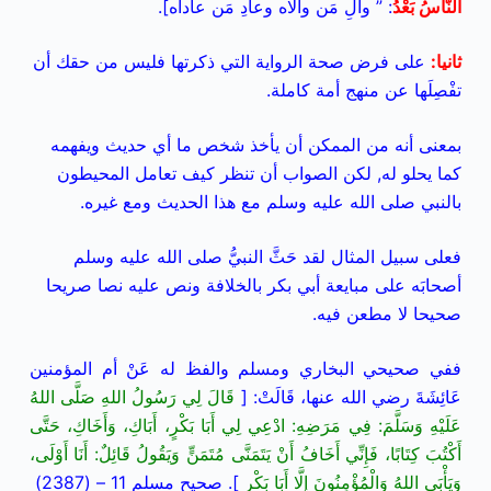
النَّاسُ بَعْدُ
: ” والِ مَن والاه وعادِ مَن عاداه].
ثانيا
:
على فرض صحة الرواية التي ذكرتها فليس من حقك أن
تفْصِلَها عن منهج أمة كاملة.
بمعنى أنه من الممكن أن يأخذ شخص ما أي حديث ويفهمه
كما يحلو له, لكن الصواب أن تنظر كيف تعامل المحيطون
بالنبي صلى الله عليه وسلم مع هذا الحديث ومع غيره.
فعلى سبيل المثال لقد حَثَّ النبيُّ صلى الله عليه وسلم
أصحابَه على مبايعة أبي بكر بالخلافة ونص عليه نصا صريحا
صحيحا لا مطعن فيه.
ففي صحيحي البخاري ومسلم والفظ له عَنْ أم المؤمنين
عَائِشَةَ رضي الله عنها، قَالَتْ: [
قَالَ لِي رَسُولُ اللهِ صَلَّى اللهُ
عَلَيْهِ وَسَلَّمَ: فِي مَرَضِهِ: ادْعِي لِي أَبَا بَكْرٍ، أَبَاكِ، وَأَخَاكِ، حَتَّى
أَكْتُبَ كِتَابًا، فَإِنِّي أَخَافُ أَنْ يَتَمَنَّى مُتَمَنٍّ وَيَقُولُ قَائِلٌ: أَنَا أَوْلَى،
وَيَأْبَى اللهُ وَالْمُؤْمِنُونَ إِلَّا أَبَا بَكْرٍ
]. صحيح مسلم 11 – (2387)