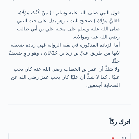
قول النبي صلى الله عليه وسلم : { مَنْ كُنْتُ مَوْلَاهُ،
فَعَلِيٌّ مَوْلَاهُ } صحيح ثابت ، وهو يدل على حث النبي
صلى الله عليه وسلم على محبة علي بن أبي طالب
رضي الله عنه وموالاته.
أما الزيادة المذكورة في بقية الرواية فهي زيادة ضعيفة
لأنها من طريق عليِّ بن زيد بن جُدْعَان ، وهو راوٍ ضعيفٌ
جِدًّا.
ولا شكَّ أن عمر بن الخطاب رضي الله عنه كان يحب
عليًا ، كما لا شكَّ أن عليًا كان يحب عمرَ رضي الله عن
الصحابة أجمعين.
اترك ردّاً
الاسم
*