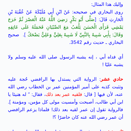
وإليك هذا المثال:
روى البخاري في صحيحه:
عَنْ ابْنِ أَبِي مُلَيْكَةَ عَنْ عُقْبَةَ بْنِ
الْحَارِثِ قَالَ:
[
صَلَّى أَبُو بَكْرٍ رَضِيَ اللَّهُ عَنْهُ الْعَصْرَ ثُمَّ خَرَجَ
يَمْشِي فَرَأَى الْحَسَنَ يَلْعَبُ مَعَ الصِّبْيَانِ فَحَمَلَهُ عَلَى عَاتِقِهِ
وَقَالَ: بِأَبِي شَبِيهٌ بِالنَّبِيِّ لَا شَبِيهٌ بِعَلِيٍّ وَعَلِيٌّ يَضْحَكُ
]. صحيح
البخاري ـ حديث رقم 3542.
أي فداه أبي ، إنه يشبه الرسول صلى الله عليه وسلم ولا
يشبه عليًا !
حادي عشر
: الرواية التي يستدل بها الرافضي حُجة عليه
وتثبت كذبه على أمير المؤمنين عمر بن الخطاب رضي الله
عنه، لأن فيها [
قال:
فلقيه عمر بعد ذلك
، فقال: ” له هنيئا يا
ابن أبي طالب، أصبحت وأمسيت مولى كل مؤمن، ومؤمنة ].
فالرواية تقول إن عمر لقيه بعد ذلك! فلماذا يزعم الرافضي
أن عمر رضي الله عنه كان حاضرًا ؟!