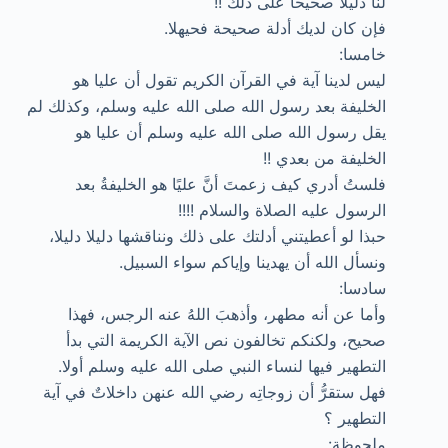
لنا دليلا صحيحا على ذلك !!
فإن كان لديك أدلة صحيحة فحيهلا.
خامسا:
ليس لدينا آية في القرآن الكريم تقول أن عليا هو
الخليفة بعد رسول الله صلى الله عليه وسلم، وكذلك لم
يقل رسول الله صلى الله عليه وسلم أن عليا هو
الخليفة من بعدي !!
فلستُ أدري كيف زعمتَ أنَّ عليًا هو الخليفةُ بعد
الرسول عليه الصلاة والسلام !!!!
حبذا لو أعطيتني أدلتك على ذلك ونناقشها دليلا دليلا،
ونسأل الله أن يهدينا وإياكم سواء السبيل.
سادسا:
وأما عن أنه مطهر، وأذهبَ اللهُ عنه الرجس، فهذا
صحيح، ولكنكم تخالفون نص الآية الكريمة التي بدأ
التطهير فيها لنساء النبي صلى الله عليه وسلم أولا.
فهل ستقرُّ أن زوجاتِه رضي الله عنهن داخلاتٌ في آية
التطهير ؟
ملحوظة: