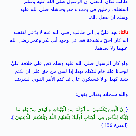
طالب لكان المعنى أن الرسول صلى الله عليه وسلم
استخلف رجلين في وقت واحد, وحاشاه صلى الله عليه
وسلم أن يفعل ذلك.
ثالثا
:
نجد عليَّ بن أبي طالب رضي الله عنه لا يدَّعي لنفسه
أنه كان أحقَ بالخلافة قط في وجود أبي بكر وعمر رضي الله
عنهما ولا بعدهما.
ولو كان الرسول صلى الله عليه وسلم نَصَ على خلافة عليٍّ
لوجدنا عليًا قام ليتكلم بهذا. إذا ليس من حق علي أن يكتم
شيئا كهذا, وإلا فسيكون علي قد كتم الأمر النبوي الشريف.
والله سبحانه وتعالى يقول:
{
إِنَّ الَّذِينَ يَكْتُمُونَ مَا أَنْزَلْنَا مِنَ الْبَيِّنَاتِ وَالْهُدَى مِنْ بَعْدِ مَا
بَيَّنَّاهُ لِلنَّاسِ فِي الْكِتَابِ أُولَئِكَ يَلْعَنُهُمُ اللَّهُ وَيَلْعَنُهُمُ اللَّاعِنُونَ
}.
(البقرة 159 )