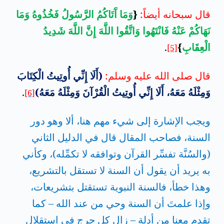
قال سبحانه أيضاً:
{
وَمَا آَتَاكُمُ الرَّسُولُ فَخُذُوهُ وَمَا
نَهَاكُمْ عَنْهُ فَانْتَهُوا وَاتَّقُوا اللَّهَ إِنَّ اللَّهَ شَدِيدُ
الْعِقَابِ
}
.
[5]
قال صلى الله عليه وسلم:
(
أَلَا إِنِّي أُوتِيتُ الْكِتَابَ
وَمِثْلَهُ مَعَهُ، أَلَا إِنِّي أُوتِيتُ الْقُرْآنَ وَمِثْلَهُ مَعَهُ
)
.
[6]
ويجب الإشارة إلى شيء مهم هنا، ألا وهو دور
السنة، فصاحب المقال قال في الدليل الثاني
(والسُنَّة تفسِّر القرآن وتوافقه لا تكمِّله)، وكأني
به يريد أن يقول أن السنة لا تستقل بالتشريع،
وهذا خطأ، فالسنة النبوية تستقتل بتشريعات،
وإذا علمتَ أن السنة وحي من عند الله – كما
تقدم معنا من أدلة – زال كل حرج في استقلال