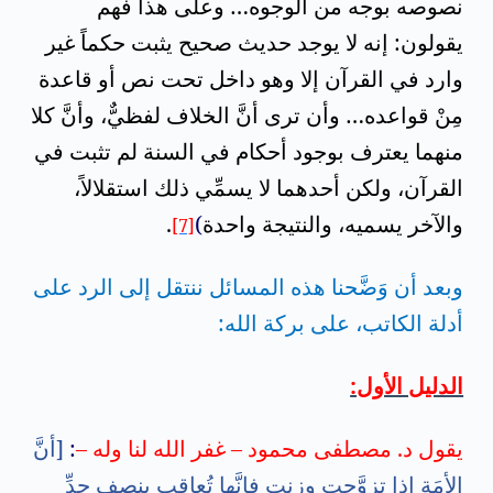
نصوصه بوجه من الوجوه… وعلى هذا فهم
يقولون: إنه لا يوجد حديث صحيح يثبت حكماً غير
وارد في القرآن إلا وهو داخل تحت نص أو قاعدة
مِنْ قواعده… وأن ترى أنَّ الخلاف لفظيٌّ، وأنَّ كلا
منهما يعترف بوجود أحكام في السنة لم تثبت في
القرآن، ولكن أحدهما لا يسمِّي ذلك استقلالاً،
والآخر يسميه، والنتيجة واحدة
)
.
[7]
وبعد أن وَضَّحنا هذه المسائل ننتقل إلى الرد على
أدلة الكاتب، على بركة الله:
الدليل الأول:
يقول د. مصطفى محمود – غفر الله لنا وله –
:
[أنَّ
الأمَة إذا تزوَّجت وزنت فإنَّها تُعاقب بنصف حدِّ