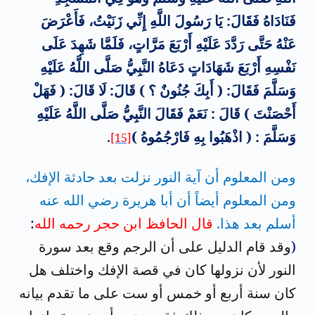
فَنَادَاهُ فَقَالَ: يَا رَسُولَ اللَّهِ إِنِّي زَنَيْتُ، فَأَعْرَضَ
عَنْهُ حَتَّى رَدَّدَ عَلَيْهِ أَرْبَعَ مَرَّاتٍ، فَلَمَّا شَهِدَ عَلَى
نَفْسِهِ أَرْبَعَ شَهَادَاتٍ دَعَاهُ النَّبِيُّ صَلَّى اللَّهُ عَلَيْهِ
وَسَلَّمَ فَقَالَ: ( أَبِكَ جُنُونٌ ؟ ) قَالَ: لَا قَالَ: ( فَهَلْ
أَحْصَنْتَ ) قَالَ : نَعَمْ فَقَالَ النَّبِيُّ صَلَّى اللَّهُ عَلَيْهِ
وَسَلَّمَ : ( اذْهَبُوا بِهِ فَارْجُمُوهُ )
.
[15]
ومن المعلوم أن آية النور نزلت بعد حادثة الإفك،
ومن المعلوم أيضاً أن أبا هريرة رضي الله عنه
أسلم بعد هذا.
قال الحافظ ابن حجر رحمه الله
:
(
وقد قام الدليل على أن الرجم وقع بعد سورة
النور لأن نزولها كان في قصة الإفك واختلف هل
كان سنة أربع أو خمس أو ست على ما تقدم بيانه