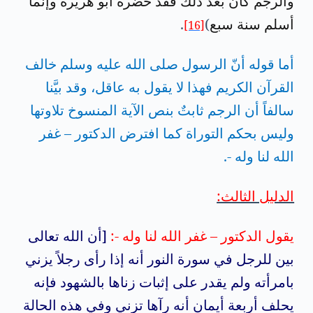
والرجم كان بعد ذلك فقد حضره أبو هريرة وإنما
أسلم سنة سبع
)
.
[16]
أما قوله أنّ الرسول صلى الله عليه وسلم خالف
القرآن الكريم فهذا لا يقول به عاقل، وقد بيَّنا
سالفاً أن الرجم ثابتٌ بنص الآية المنسوخ تلاوتها
وليس بحكم التوراة كما افترض الدكتور – غفر
الله لنا وله -.
الدليل الثالث:
يقول الدكتور – غفر الله لنا وله -:
[أن الله تعالى
بين للرجل في سورة النور أنه إذا رأى رجلاً يزني
بامرأته ولم يقدر على إثبات زناها بالشهود فإنه
يحلف أربعة أيمان أنه رآها تزني وفي هذه الحالة