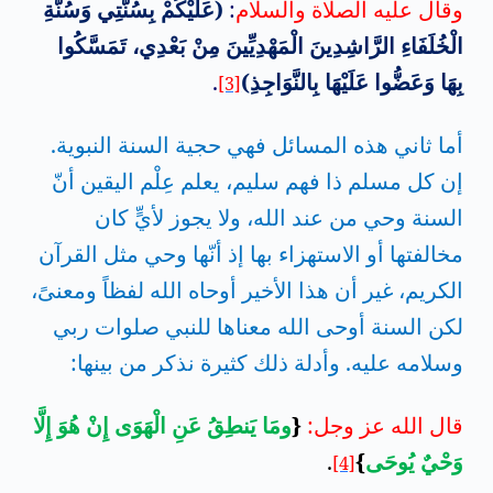
وقال عليه الصلاة والسلام
:
(عَلَيْكُمْ بِسُنَّتِي وَسُنَّةِ
الْخُلَفَاءِ الرَّاشِدِينَ الْمَهْدِيِّينَ مِنْ بَعْدِي، تَمَسَّكُوا
بِهَا وَعَضُّوا عَلَيْهَا بِالنَّوَاجِذِ)
.
[3]
أما ثاني هذه المسائل فهي حجية السنة النبوية.
إن كل مسلم ذا فهم سليم، يعلم عِلْم اليقين أنّ
السنة وحي من عند الله، ولا يجوز لأيٍّ كان
مخالفتها أو الاستهزاء بها إذ أنّها وحي مثل القرآن
الكريم، غير أن هذا الأخير أوحاه الله لفظاً ومعنىً،
لكن السنة أوحى الله معناها للنبي صلوات ربي
وسلامه عليه. وأدلة ذلك كثيرة نذكر من بينها
:
قال الله عز وجل:
{
ومَا يَنطِقُ عَنِ الْهَوَى إِنْ هُوَ إِلَّا
وَحْيٌ يُوحَى
}
.
[4]