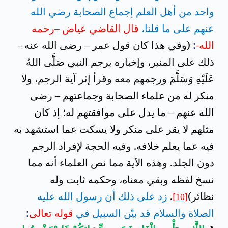
واحد من أهل العلم إجماع الصحابة رضي الله
عنهم على ما قلنا،
قال القاضي عياض –رحمه
الله-
:
(
وفي هذا كان قول عمر – رضى الله عنه –
ذلك على المنبر، وإخباره برجم النبي صَلَّى اللهُ
عَلَيْهِ وَسَلَّمَ ورجمهم معه وقرأ إثر آية الرجم،
ولا
منكر له من علماء الصحابة وجماعتهم – رضى
الله عنهم – ما يدل على موافقتهم له؛ إذ كان
مثلهم لا يقر على منكر ولا يسكت عما استشهد به
فيه عما يعلم خلافه.
وفيه الحجة لإفراد الرجم
دون الجلد. وهذه الآية مما نص العلماء أنه مما
نسخ لفظه وبقي معناه، وحكمه ثابت وله
نظائر
)
.
زد على ذلك أن رسول الله عليه
[10]
الصلاة والسلام قد بيّن السبيل في
قوله تعالى
: