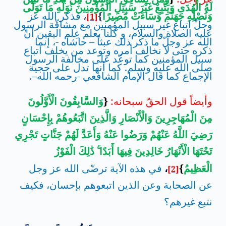
لَهُ الْهُدَى وَيَتَّبِعْ غَيْرَ سَبِيلِ الْمُؤْمِنِينَ نُوَلِّهِ مَا تَوَلَّى
وَنُصْلِهِ جَهَنَّمَ وَسَاءَتْ مَصِيرًا
}
،
فذكر الله عز
[1]
وجلّ اتباع غير سبيل المؤمنين مع مشاقّة الرسول
عليه الصلاة والسلام، و كلّنا يعلم عِلم اليقين أنّ
الله عز وجلّ ما ذكر ذلك عبثاً – حاشاه -، إنما
ذكره حتى لا نخالف أمره وتوعد من يخلف اتباع
سبيل المؤمنين كما توعّد على مخالفة الرسول
صلى الله عليه وسلم. كما أنها تدل على حجية
الإجماع كما قال الإمام الشافعي -رحمه الله
–
.
وأيضاً قول الحقّ سبحانه:
{
وَالسَّابِقُونَ الْأَوَّلُونَ
مِنَ الْمُهَاجِرِينَ وَالْأَنْصَارِ وَالَّذِينَ اتَّبَعُوهُمْ بِإِحْسَانٍ
رَضِيَ اللَّهُ عَنْهُمْ وَرَضُوا عَنْهُ وَأَعَدَّ لَهُمْ جَنَّاتٍ تَجْرِي
تَحْتَهَا الْأَنْهَارُ خَالِدِينَ فِيهَا أَبَدًا
ذَٰلِكَ الْفَوْزُ
الْعَظِيمُ
}
،
في هذه الآية ترضّى الله عز وجل
[2]
عن الصحابة وعن الذين اتبعوهم بإحسان، فكيف
نتبع غيرهم؟