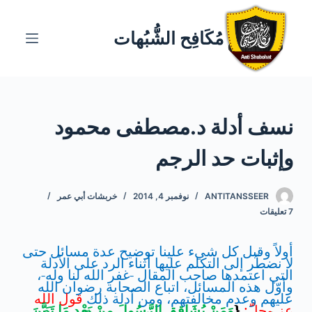
ا
ل
مُكَافِح الشُّبُهات
ت
ج
ا
و
نسف أدلة د.مصطفى محمود
ز
إ
وإثبات حد الرجم
ل
ى
ا
ANTITANSSEER
نوفمبر 4, 2014
خربشات أبي عمر
7 تعليقات
ل
م
أولاً وقبل كل شيء علينا توضيح عدة مسائل حتى
ح
لا نضطّر إلى التكلم عليها أثناء الرد على الأدلة
ت
التي اعتمدها صاحب المقال -غفر الله لنا وله-،
وأوّل هذه المسائل، اتباع الصحابة رضوان الله
و
عليهم وعدم مخالفتهم، ومن أدلة ذلك
قول الله
ى
عز وجلّ:
{
وَمَنْ يُشَاقِقِ الرَّسُولَ مِنْ بَعْدِ مَا تَبَيَّنَ