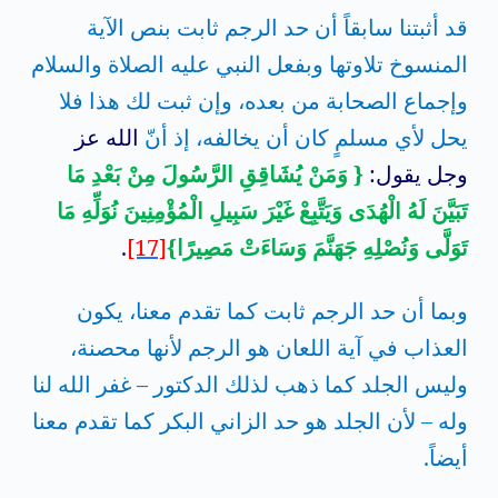
قد أثبتنا سابقاً أن حد الرجم ثابت بنص الآية
المنسوخ تلاوتها وبفعل النبي عليه الصلاة والسلام
وإجماع الصحابة من بعده، وإن ثبت لك هذا فلا
يحل لأي مسلمٍ كان أن يخالفه، إذ أنّ
الله عز
وجل يقول:
{ وَمَنْ يُشَاقِقِ الرَّسُولَ مِنْ بَعْدِ مَا
تَبَيَّنَ لَهُ الْهُدَى وَيَتَّبِعْ غَيْرَ سَبِيلِ الْمُؤْمِنِينَ نُوَلِّهِ مَا
تَوَلَّى وَنُصْلِهِ جَهَنَّمَ وَسَاءَتْ مَصِيرًا}
[17]
.
وبما أن حد الرجم ثابت كما تقدم معنا، يكون
العذاب في آية اللعان هو الرجم لأنها محصنة،
وليس الجلد كما ذهب لذلك الدكتور – غفر الله لنا
وله – لأن الجلد هو حد الزاني البكر كما تقدم معنا
أيضاً.