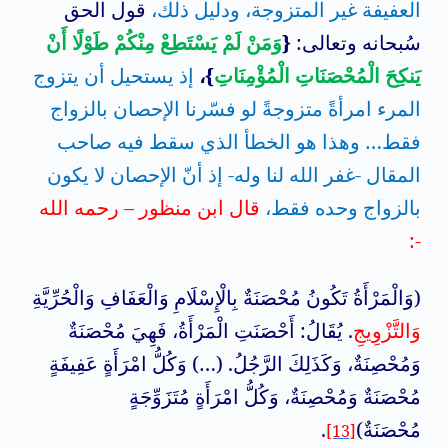
العفيفة غير المتزوجة، ودليل ذلك،
قول الحق
سُبحانه وتعالى:
{
وَمَنْ لَمْ يَسْتَطِعْ مِنْكُمْ طَوْلًا أَنْ
يَنكِحَ الْمُحْصَنَاتِ الْمُؤْمِنَاتِ
}،
إذ يستحيل أن يتزوج
المرء امرأةً متزوجةً لو فسّرنا الإحصان بالزواج
فقط… وهذا هو
الخطأ الذي سقط فيه صاحب
المقال -غفر الله لنا وله- إذ أنّ الإحصان لا يكون
بالزواج وحده فقط،
قال ابن منظور – رحمه الله
-:
(وَالْمَرْأَةُ تَكُونُ مُحْصَنَةٌ بِالْإِسْلَامِ وَالْعَفَافِ وَالْحُرِّيَّةِ
وَالتَّزْوِيجِ
. يُقَالُ: أَحْصَنَتِ الْمَرْأَةُ، فَهِيَ مُحْصَنَةٌ
وَمُحْصِنَةٌ، وَكَذَلِكَ الرَّجُلُ.
(…) وَكُلُّ امْرَأَةٍ عَفِيفَةٍ
مُحْصَنَةٌ وَمُحْصِنَةٌ، وَكُلُّ امْرَأَةٍ مُتَزَوِّجَةٍ
مُحْصَنَةٌ)
.
[13]