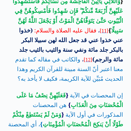
{
وَاللَّاتِي يَأْتِينَ الْفَاحِشَةَ مِن نِّسَائِكُمْ فَاسْتَشْهِدُوا
عَلَيْهِنَّ أَرْبَعَةً مِّنكُمْ
فَإِن شَهِدُوا فَأَمْسِكُوهُنَّ فِي
الْبُيُوتِ حَتَّىٰ يَتَوَفَّاهُنَّ الْمَوْتُ أَوْ يَجْعَلَ اللَّهُ لَهُنَّ
سَبِيلًا
}
،
فقال عليه
الصلاة والسلام:
(خذوا
[11]
عني خذوا عني قد جعل الله لهن سبيلا البكر
بالبكر جلد مائة ونفي سنة والثيب بالثيب جلد
مائة والرجم)
،
والكاتب في مقاله كما تقدم
[12]
معنا اعتبر أنّ السنة مبينة للقرآن الكريم وهذا
الحديث مُبَيِّن للآية الكريمة، فكيف لا يأخذ به؟
إن المحصنات في الآية
{
فَعَلَيْهِنَّ نِصْفُ مَا عَلَى
الْمُحْصَنَاتِ مِنَ الْعَذَابِ
}
هن المحصنات
المذكورات في أول الآية
{
وَمَنْ لَمْ يَسْتَطِعْ مِنْكُمْ
طَوْلًا أَنْ يَنكِحَ الْمُحْصَنَاتِ الْمُؤْمِنَاتِ
}
، أي المحصنة