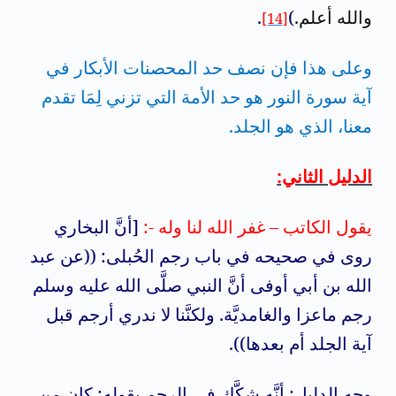
والله أعلم.
)
.
[14]
وعلى هذا فإن نصف حد المحصنات الأبكار في
آية سورة النور هو حد الأمة التي تزني لِمَا تقدم
معنا، الذي هو الجلد.
الدليل الثاني:
يقول الكاتب – غفر الله لنا وله -:
[أنَّ البخاري
روى في صحيحه في باب رجم الحُبلى: ((عن عبد
الله بن أبي أوفى أنَّ النبي صلَّى الله عليه وسلم
رجم ماعزا والغامديَّة. ولكنَّنا لا ندري أرجم قبل
آية الجلد أم بعدها)).
وجه الدليل: أنَّه شكَّك في الرجم بقوله: كان من