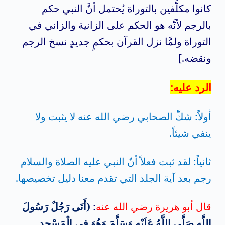
كانوا مكلَّفين بالتوراة يُحتمل أنَّ النبي حكم
بالرجم لأنَّه هو الحكم على الزانية والزاني في
التوراة ولمَّا نزل القرآن بحكمٍ جديدٍ نسخ الرجم
ونقضه.]
الرد عليه:
أولاً: شكّ الصحابي رضي الله عنه لا يثبت ولا
ينفي شيئاً.
ثانياً: لقد ثبت فعلاً أنّ النبي عليه الصلاة والسلام
رجم بعد آية الجلد التي تقدم معنا دليل تخصيصها.
قال أبو هريرة رضي الله عنه
:
(أَتَى رَجُلٌ رَسُولَ
اللَّهِ صَلَّى اللَّهُ عَلَيْهِ وَسَلَّمَ وَهُوَ فِي الْمَسْجِدِ