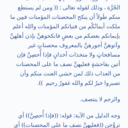
الحُرَّة ، وذلك لقوله تعالى : (( ومن لم يستطع
منكم طَولاً أن ينكح المحصنات المؤمنات فمِن ما
ملكت أيمانُكُم من فتياتكم المؤمنات والله أعلم
بإيمانكم بعضكم من بعضٍ فانكحوهنَّ بإذن أهلهنَّ
وآتوهنَّ أجورهنَّ بالمعروف محصناتٍ غير
مسافحاتٍ ولا متخذات أخدانٍ فإذا أُحصِنَّ فإن
أتين بفاحشةٍ فعليهنَّ نصف ما على المحصنات
من العذاب ذلك لمن خشي العنت منكم وأن
تصبروا خيرٌ لكم والله غفورٌ رحيم
)).
والرجم لا ينتصف
.
وجه الدليل من الآية: قوله: ((فإذا أُحصِنَّ)) أي
تزوَّجن ((فعليهنَّ نصف ما على المحصنات)) أي