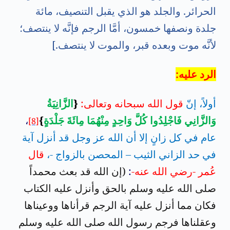
الحرائر. والجلد هو الذي يقبل التنصيف، مائة
جلدة ونصفها خمسون، أمَّا الرجم فإنَّه لا ينتصف؛
لأنَّه موت وبعده قبر، والموت لا ينتصف.]
الرد عليه:
أولاً، إنّ
قول الله سبحانه وتعالى:
{
الزَّانِيَةُ
وَالزَّانِي فَاجْلِدُوا كُلَّ وَاحِدٍ مِنْهُمَا مِائَةَ جَلْدَةٍ
}
،
[8]
عام في كل زانٍ إلا أن الله عز وجل قد أنزل آية
في حد الزاني الثيب – المحصن بالزواج -،
قال
عُمر -رضي الله عنه-
:
(إن الله قد بعث محمداً
صلى الله عليه وسلم بالحق وأنزل عليه الكتاب
فكان مما أنزل عليه آية الرجم قرأناها ووعيناها
وعقلناها فرجم رسول الله صلى الله عليه وسلم