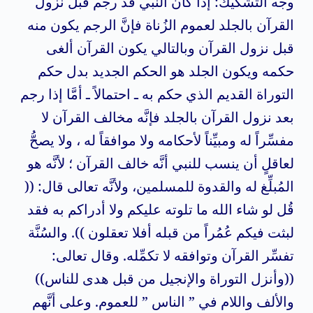
وجه التشكيك: إذا كان النبي قد رجم قبل نزول
القرآن بالجلد لعموم الزُناة فإنَّ الرجم يكون منه
قبل نزول القرآن وبالتالي يكون القرآن ألغى
حكمه ويكون الجلد هو الحكم الجديد بدل حكم
التوراة القديم الذي حكم به ـ احتمالاً ـ أمَّا إذا رجم
بعد نزول القرآن بالجلد فإنَّه مخالف القرآن لا
مفسِّراً له ومبيِّناً لأحكامه ولا موافقاً له ، ولا يصحُّ
لعاقلٍ أن ينسب للنبي أنَّه خالف القرآن ؛ لأنَّه هو
المُبلِّغ له والقدوة للمسلمين، ولأنَّه تعالى قال: ((
قُل لو شاء الله ما تلوته عليكم ولا أدراكم به فقد
لبثت فيكم عُمُراً من قبله أفلا تعقلون )). والسُنَّة
تفسِّر القرآن وتوافقه لا تكمِّله. وقال تعالى:
((وأنزل التوراة والإنجيل من قبل هدى للناس))
والألف واللام في ” الناس ” للعموم. وعلى أنَّهم