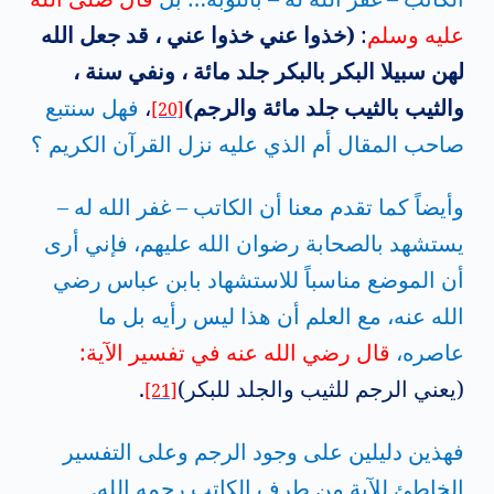
عليه وسلم
:
(خذوا عني خذوا عني ، قد جعل الله
لهن سبيلا البكر بالبكر جلد مائة ، ونفي سنة ،
والثيب بالثيب جلد مائة والرجم)
،
فهل سنتبع
[20]
صاحب المقال أم الذي عليه نزل القرآن الكريم ؟
وأيضاً كما تقدم معنا أن الكاتب – غفر الله له –
يستشهد بالصحابة رضوان الله عليهم، فإني أرى
أن الموضع مناسباً للاستشهاد بابن عباس رضي
الله عنه، مع العلم أن هذا ليس رأيه بل ما
عاصره،
قال رضي الله عنه في تفسير الآية:
(يعني الرجم للثيب والجلد للبكر)
.
[21]
فهذين دليلين على وجود الرجم وعلى التفسير
الخاطئ للآية من طرف الكاتب رحمه الله.