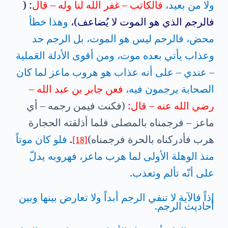
ولا من بعيد،
فالكاتب – غفر الله لنا وله – قال
: (
فالرجم الذي هو الموت لا يُضاعف)،
وهذا خطأ
محض، فالرجم ليس هو الموت، بل الرجم حد
وعذاب يأتي بعده موت، ومن أقوى الأدلة العَملية
– عندي – على أنه عذاب هو هروب ماعز لما كان
الصحابة يرجمون فيه،
فعن جابر بن عبد الله –
رضي الله عنه – قال:
(فكنت فيمن رجمه – أي
ماعز – فرجمناه بالمصلى فلما أذلقته الحجارة
هرب فأدركناه بالحرة فرجمناه)
.
فلو كان موتاً
[18]
منذ الوهلة الأولى لما هرب ماعز، فهروبه يدلّ
على أنّه تألم وتعذب.
إذاً فالآية لا تنفي الرجم أبداً ولا تعارض بينها وبين
أحاديث الرجم.