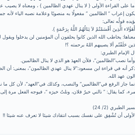
ما على القراءة الأولى { لا ينال عهدي الظالمين } ، ومعناه لا يصيب ع
كون إعراب ” الظالمين ” مفعولًا به منصوبًا وعلامة نصبه الياء لأنه جم
ؤيده قولُه تعالى:
َهَؤُلاء الَّذِينَ أَقْسَمْتُمْ لاَ يَنَالُهُمُ اللَّهُ بِرَحْمَةٍ }.
عناها: يخاطب الله الذين كانوا يحلفون أن المؤمنين لن يدخلوا ويقول ل
ذين حَلَفْتُم ألا يصيبهم اللهُ برحمته ؟!
ل الإمام الطبري:
وأما نصب”الظالمين”، فلأن العهدَ هو الذي لا ينال الظالمين.
كر أنه في قراءة ابن مسعود:”لا ينال عهدي الظالمون”، بمعنى: أن الظا
الون عهد الله.
نما جاز الرفع في”الظالمين” والنصب، وكذلك في”العهد”، لأن كل ما نا
مرء، كما يقال: ” نالني خيرٌ فلان، ونلتُ خيرَه “، فيوجه الفعل مرة إل
ير الطبري (2/ 24)
لأولى أن تُشْفِق على نفسك بسبب انتقادك شيئا لا تعرف عنه شيئا !!