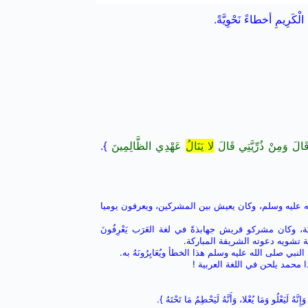
الْكَرِيمِ
أخطاءً
نَحْوِيَّةً
.
ا قَالَ وَمِنْ ذُرِّيَّتِي قَالَ
لا يَنَالُ
عَهْدِي الظَّالِمِينَ
}.
ى الله عليه وسلم، وكان يعيش بين المشركين، ويعرفون يوميا
بَة، وكان مشركو قريش جهابذةً في لغة العَرَب يَعْرِفُونَ
ولة تشويه دعوته الشريفة المباركة.
صلى الله عليه وسلم هذا الخطأ ويُعَايِرُونَهُ به.
محمد يلحن في اللغة العربية !
ِنَّهُ لَيَعْلُو وَمَا يُعْلا، وَأَنَّهُ لَيَحْطِمُ مَا تَحْتَهُ }.