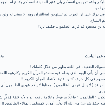
يكم وانتم تجهدون انفسكم بلي عنق الحقيقة انصحكم باتباع ام المؤ
ن لحن.
في درك على ان العرب لم تستهجن لغةالقران وهذا لا معنى له ولن ب
م النساخ.
له بن مسعود قد قراها الضلمون. فكيف ترد؟
و عمر الباحث
يوليو 26, 2017 | 
تواك الضعيف في اللغة يظهر من خلال كلماتك !
منى أن يأتي اليوم الذي يتعلم فيه منتقدو القرآن الكريم وكارهوه اللغ
فسهم في كل حرف كتبوه قديمًا لانتقاد القرآن الكريم !!
لقراءة { لا ينال عهدي الظالمون }. معناها لا يأخذ عهدي الظالمون أي 
دي.
كون ” الظالمون ” فاعلًا مرفوعًا وعلامة رفعه الواو لأنه جَمْعُ مُذَكِّرٍ سَال
يه حكمٌ شرعيٌ من الله ألا نولِّي أمورنا كمسلمين لهؤلاء الظالمين !!