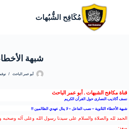
مُكَافِح الشُّبُهات
شبهة الأخطاء 
أبو عمر الباحث
نوفمبر 6
قناة مكافح الشبهات . أبو عمر الباحث
نسف
أكاذيب
النصارى
حول القرآن الكريم
شبهة الأخطاء
النَحْوية – نصب
الفاعل – لا ينال عهدي الظالمين !!
الحمد لله والصلاة والسلام على سيدنا رسول الله وعلى آله وصحبه وم
وبعد: