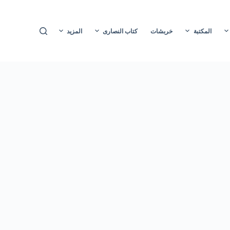
ا
ل
المكتبة
خربشات
كتاب النصارى
المزيد
ت
ج
ا
و
ز
إ
ل
ى
ا
ل
م
ح
ت
و
ى