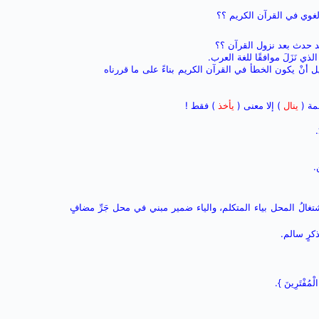
لغوي في القرآن الكريم ؟؟
قد حدث بعد نزول القرآن ؟؟
ذي نَزَلَ موافقًا للغة العرب.
أنْ يكون الخطأ في القرآن الكريم بناءً على ما قررناه
مة (
ينال
) إلا معنى (
يأخذ
) فقط !
.
.
 اشتغالُ المحل بياء المتكلم، والياء ضمير مبني في محل جَرِّ مضافٍ
كرٍ سالم.
الْمُفْتَرِينَ }.