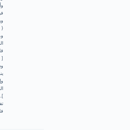
وأ
في
وي
{ أ
وم
ال
قا
[ 
وذ
ين
وإ
ال
].
تفس
فا