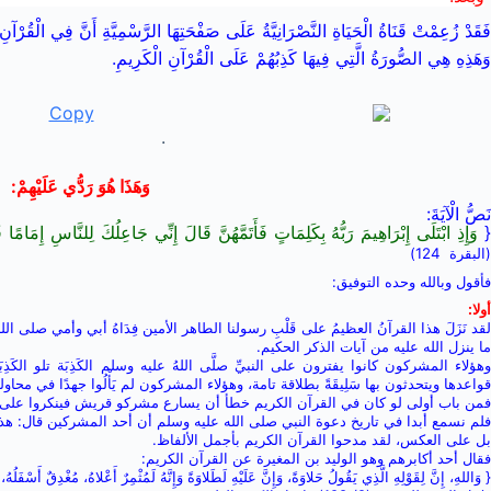
فَقَدْ
زُعِمْتْ
قَنَاةُ
الْحَيَاةِ
النَّصْرَانِيَّةُ
عَلَى
صَفْحَتِهَا
الرَّسْمِيَّةِ
أَنَّ
فِي
الْقُرْآنِ
وَهَذِهِ
هِي
الصُّورَةُ
الَّتِي
فِيهَا
كَذِبُهُمْ عَلَى الْقُرْآنِ الْكَرِيمِ
.
.
وَهَذَا
هُوَ
رَدُّي
عَلَيْهِمْ
:
نَصُّ
الْآيَةَ:
وَإِذِ ابْتَلَى إِبْرَاهِيمَ رَبُّهُ بِكَلِمَاتٍ فَأَتَمَّهُنَّ قَالَ إِنِّي جَاعِلُكَ لِلنَّاسِ إِمَامً
(البقرة
124)
فأقول وبالله وحده التوفيق:
أولا:
لقد نَزَلَ هذا القرآنُ العظيمُ على قَلْبِ رسولنا الطاهر الأمين فِدَاهُ أبي وأمي صل
ما ينزل الله عليه من آيات الذكر الحكيم.
وهؤلاء المشركون كانوا يفترون على النبيِّ صلَّى اللهُ عليه وسلم الكَذِبَة تلو الكَذِ
قواعدها ويتحدثون بها سَلِيقَةً بطلاقة تامة، وهؤلاء المشركون لم يَأْلُوا جهدًا في محا
فمن باب أولى لو كان في القرآن الكريم خطأ أن يسارع مشركو قريش فينكروا على النبي 
فلم نسمع أبدا في تاريخ دعوة النبي صلى الله عليه وسلم أن أحد المشركين قال: هذا 
بل على العكس، لقد مدحوا القرآن الكريم بأجمل الألفاظ.
فقال أحد أكابرهم وهو الوليد بن المغيرة عن القرآن الكريم:
{ وَاللهِ، إِنَّ لِقَوْلِهِ الَّذِي يَقُولُ حَلاوَةً، وَإِنَّ عَلَيْهِ لَطَلاوَةً وَإِنَّهُ لَمُثْمِرٌ أَعْلاهُ، مُغْدِقٌ أَسْفَلُهُ، وَإ