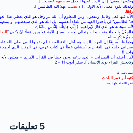
ويكون المعنى: [ إن الذين عبدوا العجل
سيصيبهم
غضب….].
وكذلك يكون معنى الآية الأولى: [ لا
يصيب
عهدُ الله الظالمين ].
رابعًا:
الآية فيها فعل وفاعل ومفعول.
ومن المعلوم أن الله عز وجل هو الذي يعطي هذا العه
فـ”الظالمين” لن يأخذوا العهد من تلقاء أنفسهم،
بل الله هو الذي سيعطيهم أو يمنعهم
لأنه سبحانه هو الذي قال لإبراهيم: {
إِنِّي
جاعِلُكَ
لِلنَّاسِ
إمَامًا
}.
الجَعْلُ والعَطَاء منه سبحانه وتعالى بحسب سياق الآية، فلا يجوز عقلًا أنْ يكون “
الظا
جمعُ مُذَكَّرٍ سالم.
وكما قلنا سابقًا إن العرب الذين هم أهل اللغة العربية لم يقولوا للنبي صلى الله ع
نصراني جاهلًا في اللغة يريد اكتشاف خطأ في كتاب عربي، في الوقت الذي أجمع فيه
واحد !!
كن أعتقد أن النصراني – الذي يزعم وجود خطأ في القرآن الكريم – معذور، لأنه 
وكجحش الفراء يولد الإنسان
]. سفر أيوب 11 – 12
تمت بحمد الله
كتبه أبو عمر الباحث
غفر الله له ولوالديه
5 تعليقات