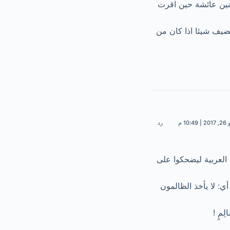
منين عائشة حين اقرت
ضيف شيئا اذا كان من
10:49 م
رد
ة العربية ليضحكوا على
أي: لا يأخذ الظالمون
ِمٍ !