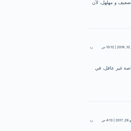
 ضعيف و مهلهل، لأن
 ص
رد
اصة غير عاقل، في
 4:13 ص
رد