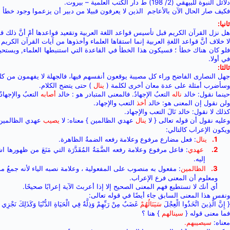
دلائل النبوة للبيهقي (2/ 198) ط دار الكتب العلمية – بيروت.
فكيف صار الحال الآن بالأعاجم الذين لا يعرفون قبيلا من دبير أن يزعموا وجود خطأ 
ثانيا:
هل نزل القرآن الكريم قبل تأسيس قواعد اللغة العربية وتقعيد قواعدها أمْ أنَّ ذلك 
لا خلاف أنَّ قواعد اللغةِ العربية إنما استقاها العلماء وأخذوها من آيات القرآن الكريم ال
فلو كان هناك خطأ ؛ فسيكون هذا الخطأ في القاعدة التي استنبطها العلماء, ويستحيل 
في أولا.
ثالثا:
جهل النصارى الفاضح وراء كل مصيبة يوقعون أنفسهم فيها،
فالجهلة لا يفهمون من كل
وسأضرب أمثلة على عدة معان أخرى لكلمة (
ينال
) حتى يتضح الكلام.
حينما نقول: خالد
ناله
التعبُ الإجهادُ.
فالمعنى المتبادر هو : خالد
أصابه
التعبُ والإجهادُ
ولن نقول إن المعنى هو: خالد
أخذ
التعب والإجهاد.
كذلك لا نقول: خالد نَالَ التعب والإجهاد.
وعليه نقول أن قوله تعالى { لا
ينال
عهدي الظالمين } معناه: لا
يصيب
عهدي الظالمين
ويكون الإعراب كالتالي:
1.
ينال
: فعل مضارع مرفوع وعلامة رفعه الضمةُ الظاهرة.
2.
عهدي
: فاعل مرفوع وعلامة رفعه الضَّمَةُ المُقَدَّرَة التي مَنَعَ من ظهورها
إليه.
3.
الظالمين
: مفعول به منصوب على المفعولية ، وعلامة نصبه الياء لأنه جمعُ مذ
ومعلوم أن المعنى فرع الإعراب.
أي أنك لا تستطيع فهم المعنى الصحيح إلا إذا أعربتَ الآية إعرابًا صحيحًا.
ونفس هذا المعنى السابق جاء أيضًا في قوله تعالى:
{ إِنَّ الَّذِينَ اتَّخَذُوا الْعِجْلَ
سَيَنَالُهُمْ
غَضَبٌ مِنْ رَبِّهِمْ وَذِلَّةٌ فِي الْحَيَاةِ الدُّنْيَا وَكَذَلِكَ نَجْزِي 
فما معنى قوله {
سينالهم
} هنا ؟
معناه:
سيصيبهم.