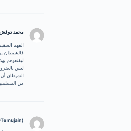
محمد دوفش
الفهم السقيم
فالشيطان يوس
ليقنعوهم بهذا
ليس بالضرور
الشيطان أن ي
من المسلمين
@Temujain)