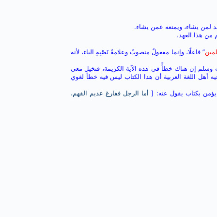
د لمن يشاء، ويمنعه عمن يشاء.
 من هذا العهد.
لمين
” فاعلًا، وإنما مفعولٌ منصوبٌ وعلامةُ نَصْبِهِ الياء، لأنه
ليه وسلم إن هناك خطأً في هذه الآية الكريمة، فتخيل معي
 أهل اللغة العربية أن هذا الكتاب ليس فيه خطأ لغوي
يؤمن بكتاب يقول عنه: [
أما الرجل ففارغ عديم الفهم،