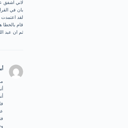
لاني اشفق عل
بان في القرا
لقد اعتمدت 
قام بالخطا ه
ثم ان عبد ال
أب
مس
أت
أن
فا
عه
فت
وف