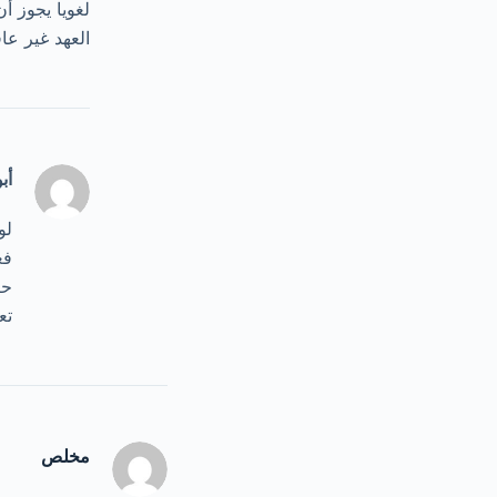
لغويا يجوز أ
العهد غير عا
أب
لو
فع
حي
تع
مخلص