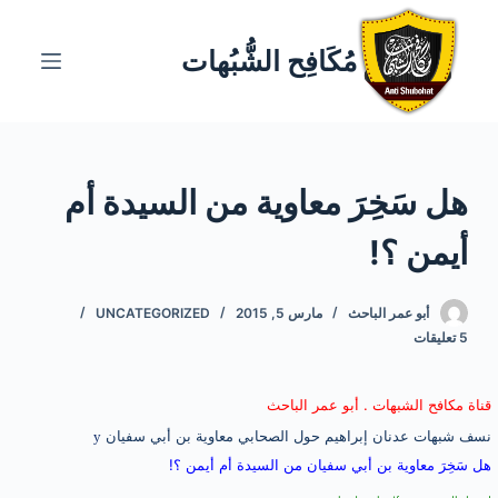
ا
ل
مُكَافِح الشُّبُهات
ت
ج
ا
و
هل سَخِرَ معاوية من السيدة أم
ز
إ
أيمن ؟!
ل
ى
ا
أبو عمر الباحث
مارس 5, 2015
UNCATEGORIZED
5 تعليقات
ل
م
ح
قناة مكافح الشبهات . أبو عمر الباحث
ت
نسف
شبهات
عدنان إبراهيم حول الصحابي معاوية بن أبي سفيان
y
و
هل سَخِرَ معاوية بن أبي سفيان من السيدة أم أيمن ؟!
ى