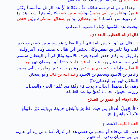
وهذا الرجل له ترجمة شائكة جِدًّا، مَفَادُهَا أنَّ هذا الرجل له أسماءٌ وكُنًى
عامر
)، و(
عامر بن أبي محمد
)، و(
سُحَيم بن حفص
كثيرةٌ، منها اسمه هذا و(
)، وغيرها من الأسماء !
أبو اليقظان
)، و(
أبو إسحاق المالكي
)، و(
بن حفص
وقصته هذه لخَّصها الإمام الخطيب البغدادي !
قال الإمام الخطيب البغدادي:
{ …قال لي أبو الحسن المدائني أبو اليقظان هو سحيم بن حفص وسحيم
لقب وها عامر بن حفص وكان لحفص ابن يقال له محمد وكان أكبر ولده
ولم يكن به وكان حفص أسود يعرف بالأسود وقال لي أبو اليقظان سمتني
أمي خمسة عشر يوما عبد الله
فإذا قلت
: حدثنا أبو اليقظان فهو
أبو
اليقظان
فإذا قلت
: سحيم بن حفص
وعامر بن حفص وعامر بن أبي محمد
وعامر بن الأسود وسحيم بن الأسود
وعبد الله بن فائد
وأبو إسحاق
المالكي فهو أبو اليقظان}.
(7)
وهو رجل مجهول الحال، لا يوجد مَنْ وَثَّقَهُ مِنْ عُلماءِ الجرح والتعديل.
ورواية مجهول الحال لا يُحتجُّ بها عند العلماء.
قال الإمام أبو عمرو بن الصلاح:
{ الْمَجْهُولُ الْعَدَالَةِ مِنْ حَيْثُ الظَّاهِرُ وَالْبَاطِنُ جَمِيعًا، وَرِوَايَتُهُ غَيْرُ مَقْبُولَةٍ
عِنْدَ الْجَمَاهِيرِ }.
(8)
العلة الثانية:
الانقطاع.
فعبد الله بن فائد أو سحيم بن حفص هذا لم يُدركْ أسامة بن زيد أو معاوية
بن أبي سفيان رضي الله عنهم.