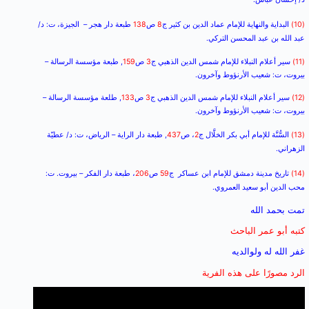
(10)
البداية والنهاية للإمام عماد الدين بن كثير ج
8
ص
138
طبعة دار هجر – الجيزة، ت: د/
عبد الله بن عبد المحسن التركي.
(11)
سير أعلام النبلاء للإمام شمس الدين الذهبي ج
3
ص
159
, طبعة مؤسسة الرسالة –
بيروت، ت: شعيب الأرنؤوط وآخرون.
(12)
سير أعلام النبلاء للإمام شمس الدين الذهبي ج
3
ص
133
, طلعة مؤسسة الرسالة –
بيروت، ت: شعيب الأرنؤوط وآخرون.
(13)
السُّنَّة للإمام أبي بكر الخلَّال ج
2
، ص
437
, طبعة دار الراية – الرياض، ت: د/ عطيّة
الزهراني.
(14)
تاريخ مدينة دمشق للإمام ابن عساكر ج
59
ص
206
، طبعة دار الفكر – بيروت. ت:
محب الدين أبو سعيد العمروي.
تمت بحمد الله
كتبه أبو عمر الباحث
غفر الله له ولوالديه
الرد مصورًا على هذه الفرية