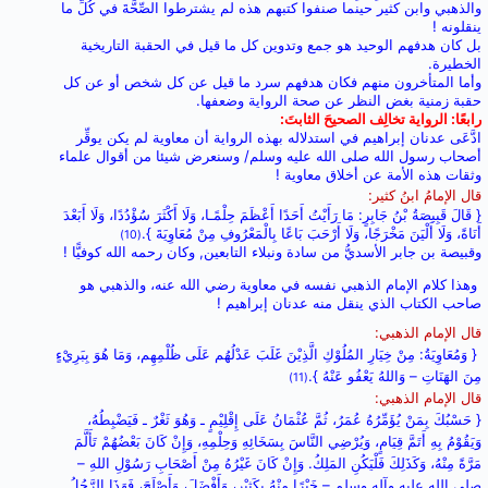
والذهبي وابن كثير حينما صنفوا كتبهم هذه لم يشترطوا الصِّحَّةَ في كُلِّ ما
ينقلونه !
بل كان هدفهم الوحيد هو جمع وتدوين كل ما قيل في الحقبة التاريخية
الخطيرة.
وأما المتأخرون منهم فكان هدفهم سرد ما قيل عن كل شخص أو عن كل
حقبة زمنية بغض النظر عن صحة الرواية وضعفها.
رابعًا: الرواية تخالِف الصحيحَ الثابتَ:
ادَّعَى عدنان إبراهيم في استدلاله بهذه الرواية أن معاوية لم يكن يوقِّر
أصحاب رسول الله صلى الله عليه وسلم/ وسنعرض شيئا من أقوال علماء
وثقات هذه الأمة عن أخلاق معاوية !
قال الإمامُ ابنُ كثير:
{ قَالَ قَبِيصَةُ بْنُ جَابِرٍ: مَا رَأَيْتُ أَحَدًا أَعْظَمَ حِلْمًـا، وَلَا أَكْثَرَ سُؤْدُدًا، وَلَا أَبَعْدَ
أَنَاةً، وَلَا أَلْيَنَ مَخْرَجًا، وَلَا أَرْحَبَ بَاعًا بِالْمَعْرُوفِ مِنْ مُعَاوِيَةَ }
.
(10)
وقبيصة بن جابر الأسديُّ من سادة ونبلاء التابعين, وكان رحمه الله كوفيًّا !
وهذا كلام الإمام الذهبي نفسه في معاوية رضي الله عنه، والذهبي هو
صاحب الكتاب الذي ينقل منه عدنان إبراهيم !
قال الإمام الذهبي:
{ وَمُعَاوِيَةُ: مِنْ خِيَارِ المُلُوْكِ الَّذِيْنَ غَلَبَ عَدْلُهُم عَلَى ظُلْمِهِم، وَمَا هُوَ بِبَرِيْءٍ
مِنَ الهَنَاتِ – وَاللهُ يَعْفُو عَنْهُ }
.
(11)
قال الإمام الذهبي:
{ حَسْبُكَ بِمَنْ يُؤَمِّرُهُ عُمَرُ، ثُمَّ عُثْمَانُ عَلَى إِقْلِيْمٍ ـ وَهُوَ ثَغْرٌ ـ فَيَضْبِطُهُ،
وَيَقُوْمُ بِهِ أَتَمَّ قِيَامٍ، وَيُرْضِي النَّاسَ بِسَخَائِهِ وَحِلْمِهِ، وَإِنْ كَانَ بَعْضُهُمْ تَأَلَّمَ
مَرَّةً مِنْهُ، وَكَذَلِكَ فَلْيَكُنِ المَلِكُ
.
وَإِنْ كَانَ غَيْرُهُ مِنْ أَصْحَابِ رَسُوْلِ اللهِ –
صلى الله عليه وآله وسلم – خَيْرًا مِنْهُ بِكَثِيْرٍ، وَأَفْضَلَ، وَأَصْلَحَ، فَهَذَا الرَّجُلُ