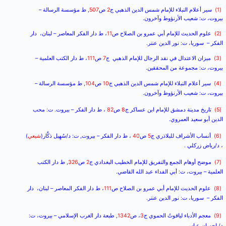
(1)
سير أعلام النبلاء للإمام شمس الدين الذهبي ج
2
ص
507
, ط مؤسسة الرسالة –
بيروت، ت: شعيب الأرنؤوط وآخرون.
(2)
علوم الحديث للإمام أبي عمرو بن الصلاح ص
11
، ط دار الفكر المعاصر – لبنان، دار
الفكر – سوريا، ت: نور الدين عنتر.
(3)
ميزان الاعتدال في نقد الرجال للإمام الذهبي ج
7
ص
111
، ط دار الكتب العلمية –
بيروت، ت: مجموعة من المحققين.
(4)
سير أعلام النبلاء للإمام شمس الدين الذهبي ج
10
ص
104
, ط مؤسسة الرسالة –
بيروت، ت: شعيب الأرنؤوط وآخرون.
(5)
تاريخ مدينة دمشق للإمام ابن عساكر ج
8
ص
82
، ط دار الفكر – بيروت. ت: محب
الدين أبو سعيد العمروي.
(6)
أنساب الأشراف للبلاذري ج
5
ص
40
، ط دار الفكر – بيروت, ت: د/سُهِيل ذكَّار(
شيعي
)
، د/رياض زركلي .
(7)
موضح أوهام الجمع والتفريق للإمام الخطيب البغدادي ج
2
ص
326
, ط دار الكتب
العلمية – بيروت، ت: أبي الفداء عبد الله القاضي.
(8)
علوم الحديث للإمام أبي عمرو بن الصلاح ص
111
، ط دار الفكر المعاصر – لبنان، دار
الفكر – سوريا، ت: نور الدين عنتر.
(9)
معجم الأدباء لياقوتُ الحموي ج
3
، ص
1342
, طبعة دار الغرب الإسلامي – بيروت، ت:
د/ إحسان عباس.