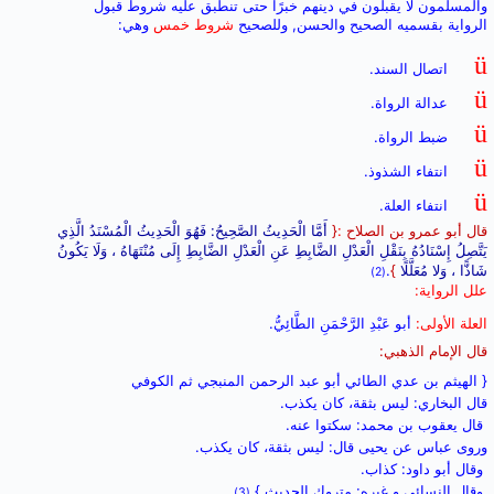
والمسلمون لا يقبلون في دينهم خبرًا حتى تنطبق عليه شروط قبول
الرواية بقسميه الصحيح والحسن, وللصحيح
شروط خمس
وهي:
ü
اتصال السند.
ü
عدالة الرواة.
ü
ضبط الرواة.
ü
انتفاء الشذوذ.
ü
انتفاء العلة.
قال أبو عمرو بن الصلاح
:
{
أَمَّا الْحَدِيثُ الصَّحِيحُ: فَهُوَ الْحَدِيثُ الْمُسْنَدُ الَّذِي
يَتَّصِلُ إِسْنَادُهُ بِنَقْلِ الْعَدْلِ الضَّابِطِ عَنِ الْعَدْلِ الضَّابِطِ إِلَى مُنْتَهَاهُ ، وَلَا يَكُونُ
شَاذًّا ، وَلا مُعَلَّلًا
}
.
(2)
علل الرواية:
العلة الأولى:
أبو عَبْدِ الرَّحْمَنِ الطَّائِيُّ.
قال الإمام الذهبي:
{ الهيثم بن عدي الطائي أبو عبد الرحمن المنبجي ثم الكوفي
قال البخاري: ليس بثقة، كان يكذب.
قال يعقوب بن محمد: سكتوا عنه.
وروى عباس عن يحيى قال: ليس بثقة، كان يكذب.
وقال أبو داود: كذاب.
وقال النسائي و غيره: متروك الحديث }.
(3)