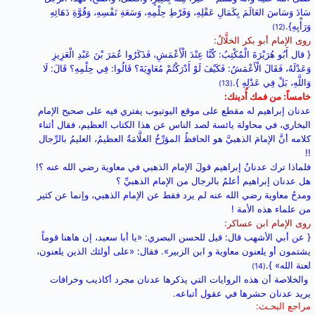
سَادَ وَسَاسَ العَالَمَ بِكَمَالِ عَقْلِهِ، وَفَرْطِ حِلْمِهِ، وَسَعَةِ نَفْسِهِ، وَقُوَّةِ دَهَائِهِ
وَرَأْيِهِ
}
.
(12)
روى الإمام أبو بكر الخلَّالُ:
{ قال أَبُو هُرَيْرَةَ الْمُكْتِبُ: كُنَّا عِنْدَ الْأَعْمَشِ، فَذَكَرُوا عُمَرَ بْنَ عَبْدِ الْعَزِيزِ
وَعَدْلَهُ، فَقَالَ الْأَعْمَشُ: فَكَيْفَ لَوْ أَدْرَكْتُمْ مُعَاوِيَةَ؟ قَالُوا: فِي حِلْمِهِ؟ قَالَ: لَا
وَاللَّهِ، بَلْ فِي عَدْلِهِ }
.
(13)
خامساً: من فمك أُدينك:
عدنان إبراهيم له مقطع على موقع اليوتيوب يفتري فيه على صحيح الإمام
البخاري، في محاولة يائسة لصد الناس عن هذا الكتاب العظيم، فقال أثناء
كلامه أنَّ الإمامَ الذهبيَّ هو الحافظُ المؤرِّخُ العلَّامَةُ العظيمُ، العليمُ بالرِّجال
!!
فلماذا ترك عدنانُ إبراهيم قولَ الإمام الذهبي في معاوية رضي الله عنه ؟!
هل عدنان إبراهيم أعلمُ بالرجال من الإمام الذهبيِّ ؟
ومدحُ معاوية رضي الله عنه لم يرد فقط عن الإمام الذهبي، وإنما عن كثير
من علماء هذه الأمة !
روى الإمام ابن عساكر:
{ عن أبي الأشهب قال: قيل للحسن البصري: «يا أبا سعيد، إن هاهنا قوماً
يشتمون أو يلعنون معاوية و ابن الزبير». فقال: «على أولئك الذين يلعنون،
لعنة الله» }.
(14)
والخلاصة أن هذه الروايات التي يذكرها عدنان مجرد أكاذيب وخرافات
يريد عدنان حشرها في عقول أتباعه.
مراجع البحـث: