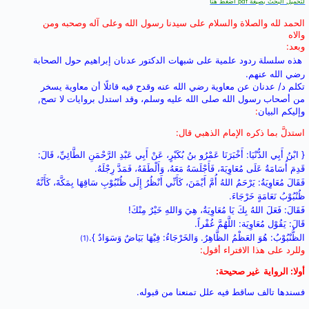
لتحميل البحث بصيغة pdf اضغط هنا
الحمد لله والصلاة والسلام على سيدنا رسول الله وعلى آله وصحبه ومن
والاه
وبعد:
هذه
سلسلة
ردود علمية على
شبهات
الدكتور عدنان إبراهيم حول الصحابة
رضي الله عنهم.
تكلم د/ عدنان
عن معاوية رضي الله عنه وقدح فيه قائلًا أن معاوية يسخر
من أصحاب رسول الله صلى الله عليه وسلم، وقد استدل بروايات لا تصح,
وإليكم البيان
:
استدلَّ بما ذكره الإمام الذهبي قال
:
{ ابْنُ أَبِي الدُّنْيَا: أَخْبَرَنَا عَمْرُو بنُ بُكَيْرٍ، عَنْ أَبِي عَبْدِ الرَّحْمَنِ الطَّائِيِّ، قَالَ:
قَدِمَ أُسَامَةُ عَلَى مُعَاوِيَةَ، فَأَجْلَسَهُ مَعَهُ، وَأَلْطَفَهُ، فَمَدَّ رِجْلَهُ.
فَقَالَ مُعَاوِيَةُ: يَرْحَمُ اللهُ أُمَّ أَيْمَنَ، كَأَنِّي أَنْظُرُ إِلَى ظُنْبُوْبِ سَاقِهَا بِمَكَّةَ، كَأَنَّهُ
ظُنْبُوْبُ نَعَامَةٍ خَرْجَاءَ.
فَقَالَ: فَعَلَ اللهُ بِكَ يَا مُعَاوِيَةُ، هِيَ وَاللهِ خَيْرٌ مِنْكَ!
قَالَ: يَقُوْل مُعَاوِيَة: اللَّهُمَّ غُفْراً.
الظُّنْبُوْبُ: هُوَ العَظْمُ الظَّاهِرُ. وَالخَرْجَاءُ: فِيْهَا بَيَاضٌ وَسَوَادٌ }.
(1)
وللرد على هذا الافتراء أقول:
أولا: الرواية غير صحيحة:
فسندها تالف ساقط فيه علل تمنعنا من قبوله.