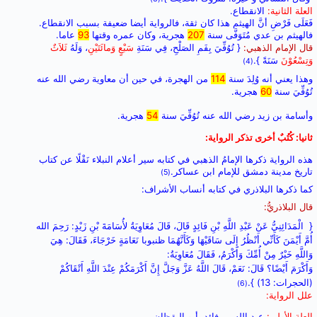
العلة الثانية:
الانقطاع.
فَعَلَى فَرْضِ أنَّ الهيثم هذا كان ثقة، فالرواية أيضا ضعيفة بسبب الانقطاع.
فالهيثم بن عدي مُتَوَفَّى سنة
207
هجرية، وكان عمره وقتها
93
عاما.
قال الإمام الذهبي:
{ تُوُفِّيَ بِفَمِ الصَلْحِ، فِي سَنَةِ
سَبْعٍ وَمائَتَيْنِ
، وَلَهُ
ثَلاَثٌ
وَتِسْعُوْنَ
سَنَةً }.
(4)
وهذا يعني أنه وُلِدَ سنة
114
من الهجرة، في حين أن معاوية رضي الله عنه
تُوُفِّيَ سنة
60
هجرية.
وأسامة بن زيد رضي الله عنه تُوُفِّيَ سنة
54
هجرية.
ثانيا: كُتُبٌ أخرى تذكر الرواية:
هذه الرواية ذكرها الإمامُ الذهبي في كتابه سير أعلام النبلاء نَقْلًا عن كتاب
تاريخ مدينة دمشق للإمام ابن عساكر
.
(5)
كما ذكرها البلاذري في كتابه أنساب الأشراف:
قال البلاذريُّ:
{
الْمَدَائِنِيُّ عَنْ عَبْدِ اللَّهِ بْنِ فَائِدٍ قَالَ، قَالَ مُعَاوِيَةُ لأُسَامَةَ بْنِ زَيْدٍ: رَحِمَ الله
أُمَّ أَيْمَنَ كَأَنِّي أَنْظُرُ إِلَى سَاقَيْهَا وَكَأَنَّهُمَا ظنبوبا نَعَامَةٍ خَرْجَاءَ، فَقَالَ: هِيَ
وَاللَّهِ خَيْرٌ مِنْ أُمِّكَ وَأَكْرَمُ، فَقَالَ مُعَاوِيَةُ:
وَأَكْرَمَ أَيْضًا؟ قَالَ: نَعَمْ، قَالَ اللَّهُ عَزَّ وَجَلَّ إِنَّ أَكْرَمَكُمْ عِنْدَ اللَّهِ أَتْقَاكُمْ
(الحجرات: 13) }.
(6)
علل الرواية:
العلة الأولى:
عبد الله بن فائد، أبو اليقظان.