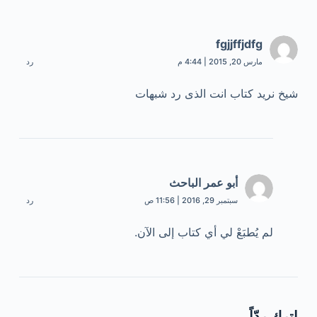
fgjjffjdfg
مارس 20, 2015 | 4:44 م
رد
شيخ نريد كتاب انت الذى رد شبهات
أبو عمر الباحث
سبتمبر 29, 2016 | 11:56 ص
رد
لم يُطبَعْ لي أي كتاب إلى الآن.
اترك ردّاً