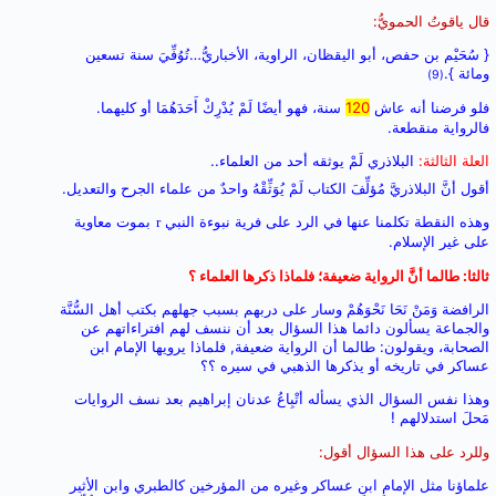
قال ياقوتُ الحمويُّ:
{ سُحَيْم بن حفص، أبو اليقظان، الراوية، الأخباريُّ…تُوُفِّيَ سنة تسعين
ومائة }.
(9)
فلو فرضنا أنه عاش
120
سنة، فهو أيضًا لَمْ يُدْرِكْ أَحَدَهُمَا أو كليهما.
فالرواية منقطعة.
العلة الثالثة:
البلاذري لَمْ يوثقه أحد من العلماء..
أقول أنَّ البلاذريَّ مُؤلِّفَ الكتاب لَمْ يُوَثِّقْهُ واحدٌ من علماء الجرح والتعديل.
وهذه النقطة تكلمنا عنها في الرد على فرية نبوءة النبي
بموت معاوية
r
على غير الإسلام.
ثالثا: طالما أنَّ الرواية ضعيفة؛ فلماذا ذكرها العلماء ؟
الرافضة وَمَنْ نَحَا نَحْوَهُمْ وسار على دربهم بسبب جهلهم بكتب أهل السُّنَّة
والجماعة يسألون دائما هذا السؤال بعد أن ننسف لهم افتراءاتهم عن
الصحابة، ويقولون: طالما أن الرواية ضعيفة, فلماذا يرويها الإمام ابن
عساكر في تاريخه أو يذكرها الذهبي في سيره ؟؟
وهذا نفس السؤال الذي يسأله أتْبِاعُ عدنان إبراهيم بعد نسف الروايات
مَحلَ استدلالهم !
وللرد على هذا السؤال أقول:
علماؤنا مثل الإمامِ ابنِ عساكر وغيره من المؤرخين كالطبري وابن الأثير