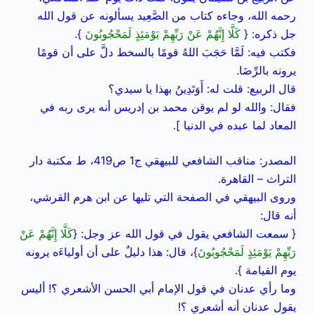
رحمه الله، وجاءه كتاب من الصَّعِيد يسألونه عن قول الله
جل ذكره: {
كَلَّا إِنَّهُمْ عَنْ رَبِّهِمْ يَوْمَئِذٍ لَمَحْجُوبُونَ
}.
فكتب فيه: لَمَّا حَجَبَ اللهُ قومًا بالسخط دلَّ على أن قومًا
يرونه بالرِّضَا.
قال الربيع: قلت له: أَوَتَدِينُ بهذا يا سيدي؟
فقال: والله لو لم يوقن محمد بن إدريس أنه يرى ربه في
المعاد لما عبده في الدنيا ].
المصدر: مناقب الشافعي للبيهقي ج1 ص419، ط مكتبة دار
التراث – القاهرة.
وروى البيهقي في الصفحة التي تليها عن ابن هرم القرشي،
أنه قال:
{ سمعت الشافعي يقول في قول الله عز وجل: {
كَلَّا إِنَّهُمْ عَنْ
رَبِّهِمْ يَوْمَئِذٍ لَمَحْجُوبُونَ
}، قال: هذا دليلٌ على أن أولياءَه يرونه
يوم القيامة }.
وما رأي عدنان في قول الإمام أبي الحسن الأشعري ؟َ! أليس
يقول عدنان أنه أشعري ؟!