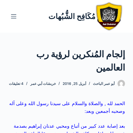
ا
ل
مُكَافِح الشُّبُهات
ت
ج
ا
و
إلجام المُنكرين لرؤية رب
ز
إ
العالمين
ل
ى
ا
أبو عمر الباحث
أبريل 25, 2016
خربشات أبي عمر
4 تعليقات
ل
م
الحمد لله , والصلاة والسلام على سيدنا رسول الله وعلى آله
ح
وصحبه أجمعين وبعد:
ت
و
بعد إصابة عدد كبير من أتباع ومحبي عدنان إبراهيم بصدمة
ى