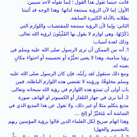
فأنت حينما تقول هذا القول ؛ إنما تقوله لأحد سببين:
الأول: إما لأن الرؤية ممتنعة لذاتها: وهذا الوجه قد أثبتنا
بطلانه بالأدلة الكثيرة السابقة.
الثاني: وإما لأن الرؤية ممتنعة للمقتضيات واللوازم التي
ذَكَرْتَهَا، وهي لوازم لا يقول بها المُثْبِتُونَ لرؤية الله تعالى.
وذلك لعدة أسباب:
1. أنه من الممكن أن ترى الرسول صلى الله عليه وسلم في
رؤيا منامية، وهذا لا يعني تحيُّزُه أو تجسيمه أو احتواءَ مكانٍ
بعينه له.
ومع ذلك ستقول لقد رأيتُه، فإن كان الرسول صلى الله عليه
وسلم مخلوقًا، ورؤيته لا تقتضي هذه اللوازم الباطلة، فمن
باب أولى أن تمتنع هذه اللوازم في رؤية الله سبحانه وتعالى.
2. أننا نرى في جهاز التلفاز أو الكمبيوتر او الهاتف صورة
مذيع يتكلم مثلا أو غير ذلك، ولا نقول عن هذا المذيع الذي في
الشاشة أنه مُتَحَيِّزٌ أو إلخ ….
وهذا اتهام صريح لكل العلماء الذين قالوا برؤية المؤمنين ربهم
بالتجسيم والجهل!