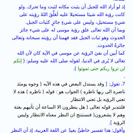
إذ لو أراد الله للجبل أن يثبت مكانه لثبت وما تحرك. ولو
كانت رؤية الله شيئا مستحيلا عليه لَعَلَّقَ اللهُ رؤيته على
شيءٍ مستحيل، وليس على شيءٍ جائزٍ كثبات الجبل.
وبما أن الله تعالى علق رؤية موسى له على شيء جائز
الحدوث وهو ثبات الجبل فقد فهمنا أن رؤيته سبحانه وتعالى
جائزةُ الحدوث.
كما أبين أن نفيَ الرؤية عن موسى في الآية كان لأن الله
تعالى لا يُرى في الدنيا، لقوله صلى الله عليه وسلم: {
إنكم
لن تروا ربكم حتى تموتوا
}.
.
7. تقول: [
وقد يستدل البعض في هذه الآيه ( وجوه يومئذ
ناضره الى ربها ناظره ) الجواب هو : قوله ( ناظره ) هذه لا
تعني الرؤيه بل تعني الانتظار
فلنتدبر قوله تعالى ( هل ينظرون الا الساعة أن تأتيهم بغتة
وهم لا يشعرون( فنستنتج ان النظر معناه الانتظار وليس
الرؤية
].
وأقول: هذا تفسير خاطئٌ بعيدٌ عن اللغة العربية. إذ أن النظر