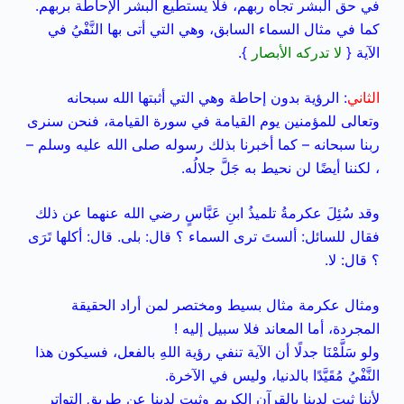
في حق البشر تجاه ربهم، فلا يستطيع البشر الإحاطة بربهم.
كما في مثال السماء السابق، وهي التي أتى بها النَّفْيُ في
الآية {
لا تدركه الأبصار
}.
الثاني
: الرؤية بدون إحاطة وهي التي أثبتها الله سبحانه
وتعالى للمؤمنين يوم القيامة في سورة القيامة، فنحن سنرى
ربنا سبحانه – كما أخبرنا بذلك رسوله صلى الله عليه وسلم –
، لكننا أيضًا لن نحيط به جَلَّ جلالُه.
وقد سُئِلَ عكرمةُ تلميذُ ابنِ عَبَّاسٍ رضي الله عنهما عن ذلك
فقال للسائل: ألستَ ترى السماء ؟ قال: بلى. قال: أكلها تَرَى
؟ قال: لا.
ومثال عكرمة مثال بسيط ومختصر لمن أراد الحقيقة
المجردة، أما المعاند فلا سبيل إليه !
ولو سَلَّمْنَا جدلًا أن الآية تنفي رؤية اللهِ بالفعل، فسيكون هذا
النَّفْيُ مُقَيَّدًا بالدنيا، وليس في الآخرة.
لأننا ثبت لدينا بالقرآن الكريم وثبت لدينا عن طريق التواتر