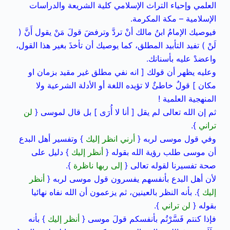
العلمي وإحياء التراث الإسلامي كلية الشريعة والدراسات
الإسلامية – مكة المكرمة.
فيوصيك الإمامُ ابنُ مالك أنْ تردَّ وترفضَ قولَ مَنْ يقول أَنَّ (
لَنْ ) تفيد التأبيد المطلق، كما يوصيك أن تأخذَ بغير هذا القول،
واعضدْ عليه بأسنانك.
وعليه يظهر أن قولك [ انه نفي مطلق غير مقيد بزمان او
مكان ] قولٌ خاطئٌ لا تؤيده اللغة أو الأدلة الشرعية ولا
المنهجية العلمية !
ثم إن الله تعالى لم يقل [ أنا لا أُرَى ] بل قال لموسى {
لن
تراني
}.
وفي قول موسى لربه {
أرني انظر إليك
} وتفسير أهل البدع
أن موسى طلب رؤية الله بقوله {
أنظر إليك
} دليل على
صحة تفسيرنا لقوله تعالى {
إلى ربها ناظرة
}.
لأن أهل البدع بأنفسهم يفسرون قول موسى لربه {
أنظر
إليك
}. بأنه النظر بالعينين، ثم يزعمون أن الله نفاه نهائيا
بقوله {
لن تراني
}.
فإذا كنتم فَسَّرْتُم بأنفسكم قولَ موسى {
أنظر إليك
} بأنه