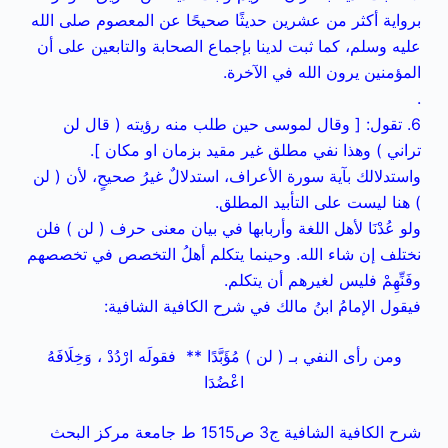
برواية أكثر من عشرين حديثًا صحيحًا عن المعصوم صلى الله
عليه وسلم، كما ثبت لدينا بإجماع الصحابة والتابعين على أن
المؤمنين يرون الله في الآخرة.
.
6. تقول: [ وقال لموسى حين طلب منه رؤيته ( قال لن
تراني ) وهذا نفي مطلق غير مقيد بزمان او مكان ].
واستدلالك بآية سورة الأعراف، استدلالٌ غيرُ صحيحٍ، لأن ( لن
) هنا ليست على التأبيد المطلق.
ولو عُدْنَا لأهل اللغة وأربابها في بيان معنى حرف ( لن ) فلن
نختلف إن شاء الله. وحينما يتكلم أهلُ التخصص في تخصصهم
وفَنِّهِمْ فليس لغيرهم أن يتكلم.
فيقول الإمامُ ابنُ مالك في شرح الكافية الشافية:
ومن رأى النفي بـ ( لن ) مُؤَبَّدًا ** فقولَه ارْدُدْ ، وَخِلَافَهُ
اعْضُدَا
شرح الكافية الشافية ج3 ص1515 ط جامعة مركز البحث