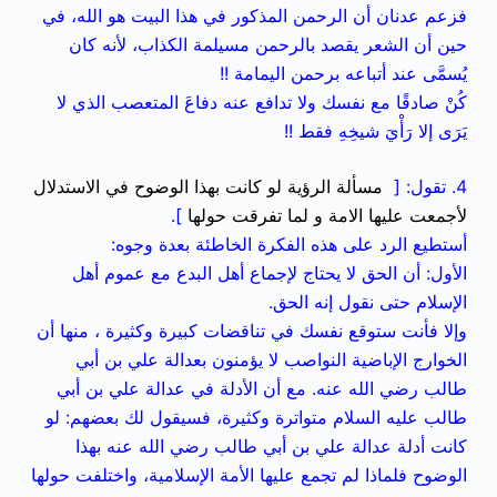
فزعم عدنان أن الرحمن المذكور في هذا البيت هو الله، في
حين أن الشعر يقصد بالرحمن مسيلمة الكذاب، لأنه كان
يُسمَّى عند أتباعه برحمن اليمامة !!
كُنْ صادقًا مع نفسك ولا تدافع عنه دفاعَ المتعصب الذي لا
يَرَى إلا رَأْيَ شيخِهِ فقط !!
4. تقول: [
مسألة الرؤية لو كانت بهذا الوضوح في الاستدلال
لأجمعت عليها الامة و لما تفرقت حولها
].
أستطيع الرد على هذه الفكرة الخاطئة بعدة وجوه:
الأول: أن الحق لا يحتاج لإجماع أهل البدع مع عموم أهل
الإسلام حتى نقول إنه الحق.
وإلا فأنت ستوقع نفسك في تناقضات كبيرة وكثيرة ، منها أن
الخوارج الإباضية النواصب لا يؤمنون بعدالة علي بن أبي
طالب رضي الله عنه. مع أن الأدلة في عدالة علي بن أبي
طالب عليه السلام متواترة وكثيرة، فسيقول لك بعضهم: لو
كانت أدلة عدالة علي بن أبي طالب رضي الله عنه بهذا
الوضوح فلماذا لم تجمع عليها الأمة الإسلامية، واختلفت حولها