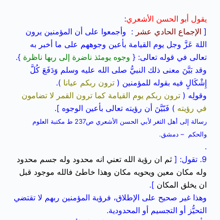
يقول أبو الحسن الأشعري
:
[
الإجماع الحادي عشر
: وأجمعوا على أن المؤمنين يرون
اللهَ عَزَّ وجل يوم القيامة بأعين وجوههم على ما أخبر به
تعالى في قوله تعالى: {
وجوه يومئذ ناضرة إلى ربها ناظرة
}.
وقد بَيَّنَ معنى ذلك النبيُّ صلى الله عليه وسلم وَدَفَعَ كُلَّ
إِشْكَالٍ فيه بقوله للمؤمنين (
ترون ربكم عيانا
).
وقولِه (
ترون ربكم يوم القيامة كما ترون القمر لا تضامون
في رؤيته
) فَبّيَّنَ أن رؤيته تعالى بأعين الوجوه ].
رسالة إلى أهل الثغر لأبي الحسن الأشعري ص237 ط مكتبة العلوم
والحكم – دمشق.
.
9. تقول: [
ثم ان رؤية الله تعني انه محدود وله جسم محدود
وله مكان معين ويحويه مكان وهذا خاطئ فالله موجود قبل
ان يخلق المكان
].
وهذا غير صحيح على الإطلاق، فرؤية المؤمنين ربهم لا تقتضي
التحيُّز أو التجسيم أو المحدودية.