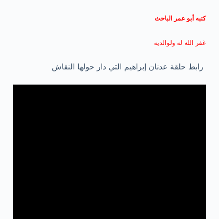
كتبه أبو عمر الباحث
غفر الله له ولوالديه
رابط حلقة عدنان إبراهيم التي دار حولها النقاش