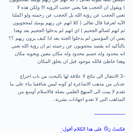
) ويقول ان الحجب هنا يعني حجب الرؤيه !!! ولكن هذه لا
تعني الحجب عن رؤية الله بل الحجب عن رحمته ولو اكملنا
الآيه لعرفنا قال تعالى ( كلا انهم عن ربهم يومئذ لمحجوبون
ثم انهم لصالو الجحيم ) اي انهم لم يدخلوا الجحيم بعد وهذا
يعني ان المؤمنين لم يدخلوا الجنة بعد اذا كيف يرون ربهم ؟؟
بالتأكيد انه يقصد محجوبون عن رحمته ثم ان رؤية الله تعني
انه محدود وله جسم محدود وله مكان معين ويحويه مكان
وهذا خاطئ فالله موجود قبل ان يخلق المكان
-3 الانتقال الى نتائج لا علاقة لها بالبحث من باب اخراج
عدنان من مذهب الاشاعرة او كونه ليس شافعيا بناء على ما
تقدم لا يمت الى المنهج العلمي بصلة فالاسلام أوسع من
المذاهب التي لا تعدو اجهادات بشرية .
——————–
فكتبتُ رَادًّا على هذا الكلام أقول: