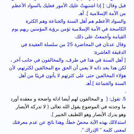
قبل وقال: [ إذا اشتبهتْ عليك الأمور فعليك بالسواد الأعظم
من الأمة الإسلامية ]. أهـ
والسواد الأعظم هم أهل السنة والجناعة وهم الكثرة
الكاسحة في الأمة الإسلامية تؤمن برؤية المؤمنين ربهم يوم
القيامة وأجمعتْ على ذلك.
وقال عدنان في المحاضرة 25 من سلسلة العقيدة في
الدقيقة العاشرة:
[ أهل السنة في هذا في طرف، والمخالفون في جانب آخر ،
لكن هذا بحد ذاته لا يعني أن الحق مع المخالفين لكثرتهم، لأن
هؤلاء المخالفين حتى على كثرتهم لا يأتون قريبًا من أهل
السنة والجماعة ].أهـ
.
5. تقول: [
و المخالفون لهم أيضا ادلة واضحة و معقدة أورد
ما وجدته في الموضوع يقول الله تعالى ( لا تدركه الأبصار
وهو يدرك الأبصار وهو اللطيف الخبير
].
استدلالك بهذه الآية محضُ خطأ، وهذا ناتج عن عدم معرفتك
لمعنى كلمة ” الإدراك “.