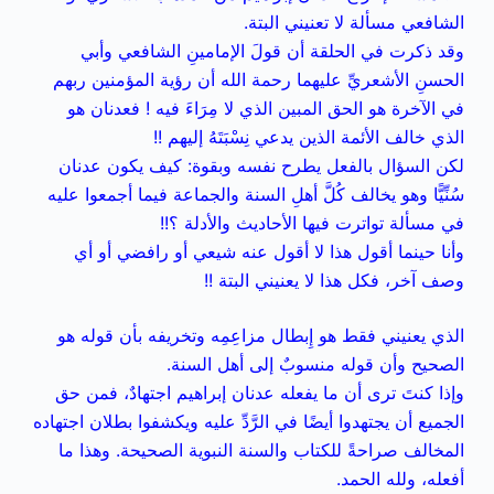
الشافعي مسألة لا تعنيني البتة.
وقد ذكرت في الحلقة أن قولَ الإمامينِ الشافعي وأبي
الحسنِ الأشعريِّ عليهما رحمة الله أن رؤية المؤمنين ربهم
في الآخرة هو الحق المبين الذي لا مِرَاءَ فيه ! فعدنان هو
الذي خالف الأئمة الذين يدعي نِسْبَتَهُ إليهم !!
لكن السؤال بالفعل يطرح نفسه وبقوة: كيف يكون عدنان
سُنِّيًّا وهو يخالف كُلَّ أهلِ السنة والجماعة فيما أجمعوا عليه
في مسألة تواترت فيها الأحاديث والأدلة ؟!!
وأنا حينما أقول هذا لا أقول عنه شيعي أو رافضي أو أي
وصف آخر، فكل هذا لا يعنيني البتة !!
الذي يعنيني فقط هو إِبطال مزاعِمِه وتخريفه بأن قوله هو
الصحيح وأن قوله منسوبٌ إلى أهل السنة.
وإذا كنتَ ترى أن ما يفعله عدنان إبراهيم اجتهادٌ، فمن حق
الجميع أن يجتهدوا أيضًا في الرَّدِّ عليه ويكشفوا بطلان اجتهاده
المخالف صراحةً للكتاب والسنة النبوية الصحيحة. وهذا ما
أفعله، ولله الحمد.