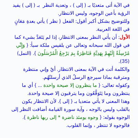
في الآية أتى متعديًا بـ ( إلى ) ، وتعدية النظر بـ ( إلى ) يفيد
الرؤية بأعين الوجوه، وليس الانتظار.
وللتوضيح بشكل أكبر أقول:
الفعل ( نظر ) يأتي بعدةِ مَعَانٍ
في اللغة العربية.
الأول
: أن يأتي النظر بمعنى الانتظار، إذا لم يَتَعَدَّ بشيء كما
في قول الله سبحانه وتعالى عن بلقيس ملكة سبأ: {
وَإِنِّي
مُرْسِلَةٌ إِلَيْهِمْ بِهَدِيَّةٍ فَنَاظِرَةٌ بِمَ يَرْجِعُ الْمُرْسَلُونَ
}. (النمل)
(35).
والكلمة أتت في الآية بمعنى الانتظار. أيْ وإني منتظرة
ومترقبة بماذا سيرجع الرسلُ الذي أرسلتُهُم.
وكقوله تعالى: {
ما ينظرون إلا صيحة واحدة
… } أي ما
ينتظرون وما يَتَوَقَّعُون وما يترقبون إلا صيحة واحدة.
وهذا المعنى لا يأتي متعديا بـ { إلى }. لأن الانتظار يكون
بالقلب وليس بالوجه ، وآية سورة القيامة أضافت النظر إلى
الوجوه بقوله: {
وجوه يومئذ ناضرة * إلى ربها ناظرة
}.
فالوجوه لا تنتظر ، وإنما القلوب.