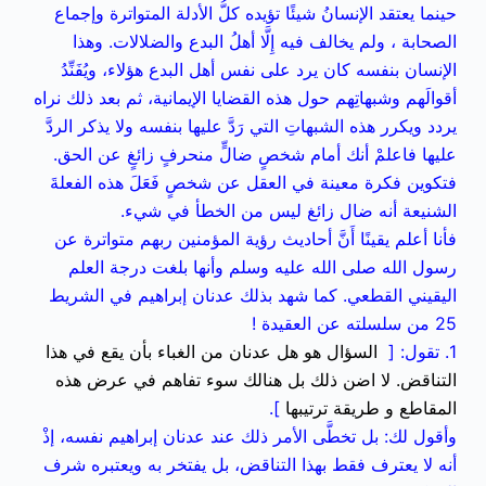
حينما يعتقد الإنسانُ شيئًا تؤيده كلُّ الأدلة المتواترة وإجماع
الصحابة ، ولم يخالف فيه إِلَّا أهلُ البدع والضلالات. وهذا
الإنسان بنفسه كان يرد على نفس أهل البدع هؤلاء، ويُفَنِّدُ
أقوالَهم وشبهاتِهم حول هذه القضايا الإيمانية، ثم بعد ذلك نراه
يردد ويكرر هذه الشبهاتِ التي رَدَّ عليها بنفسه ولا يذكر الردَّ
عليها فاعلمْ أنك أمام شخصٍ ضالٍّ منحرفٍ زائغٍ عن الحق.
فتكوين فكرة معينة في العقل عن شخصٍ فَعَلَ هذه الفعلةَ
الشنيعة أنه ضال زائغ ليس من الخطأ في شيء.
فأنا أعلم يقينًا أَنَّ أحاديث رؤية المؤمنين ربهم متواترة عن
رسول الله صلى الله عليه وسلم وأنها بلغت درجة العلم
اليقيني القطعي. كما شهد بذلك عدنان إبراهيم في الشريط
25 من سلسلته عن العقيدة !
1. تقول: [
السؤال هو هل عدنان من الغباء بأن يقع في هذا
التناقض. لا اضن ذلك بل هنالك سوء تفاهم في عرض هذه
المقاطع و طريقة ترتيبها
].
وأقول لك: بل تخطَّى الأمر ذلك عند عدنان إبراهيم نفسه، إذْ
أنه لا يعترف فقط بهذا التناقض، بل يفتخر به ويعتبره شرف