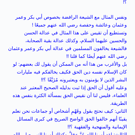
؟!
ونفس المثال مع الشيعة الرافضة بخصوص أبي بكر وعمر
وعثمان وعائشة وحفصة رضي الله عنهم جميعًا !
وتستطيع أن تقيس على هذا المثال في عدالة الحسن
والحسين عليهما السلام، وكذلك عدالة بقية الصحابة،
فالشيعة يخالفون المسلمين في عدالة أبي بكر وعمر وعثمان
رضي الله عنهم أيضًا كما قلنا !!
بل والأغرب من هذا أنه من الممكن أن يقول لك بعضهم: لو
كان الإسلام نفسه دين الحق فكيف يخالفكم فيه مليارات
البشر الذين لا يؤمنون به ويعتبرونه مُزَيَّفًا ؟!!
وعليه أقول أن الحق إذا ثبت بدليله الصحيح المعتبر عند
العلماء، فليس لنا أن نقيس الحق بمسألة الكثرة بنفس هذه
الطريقة.
الثاني: كيف نحتج بقول وفَهْمِ أشخاص أو جماعات نحن نعلم
يقينًا أنهم خالفوا الحق الواضح الصريح في كبرى المسائل
الإيمانية والمنهجية والفقهية ؟!!
الثالث: لقد أمرنا الله عَزَّ وَجَلَّ وكذلك أمرنا النبي صلى الله