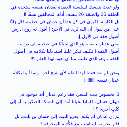
ولو عدتَ بنفسك لسلسلة العقيدة لعدنان بنفسه ستجده في
الحلقة 25 والحلقة 26 ينسف أدلة المخالفين نسفًا !!
بل الكارثة الكبرى في كل هذا أن عدنان في خطبته قال رَادًّا
على من يقول أن الله يُرى في الآخر: [ أقول له روح أدرس
أصول فقه في الأول ].
يعني عدنان بنفسه هو الذي يُحِيلُنَا في خطبته إلى دراسة
أصول الفقه ! فكيف تنكر علينا استدلالنا بكلامه في أصول
الفقه ، وهو الذي طلب منا أن نعود لهذا العلم ؟!!!
ونحن لم نعد فقط لهذا العلم لأي شيخ آخر، وإنما أتينا بكلام
عدنان نفسه !!!!!!!!!!
3. بخصوص بيت الشعر، فقد زعم عدنان أنه موجود في
ديوان حسان، فلماذا تحيلنا أنت إلى الشبكة العنكبوتية أو إلى
كُتُبٍ أخرى ؟!!
ثم إن عدنان لم يكتفِ بعزو البيت إلى حسان بن ثابت، بل
قام بتحريفه ليتناسب مع فِكْرَتِهِ المنحرفة !