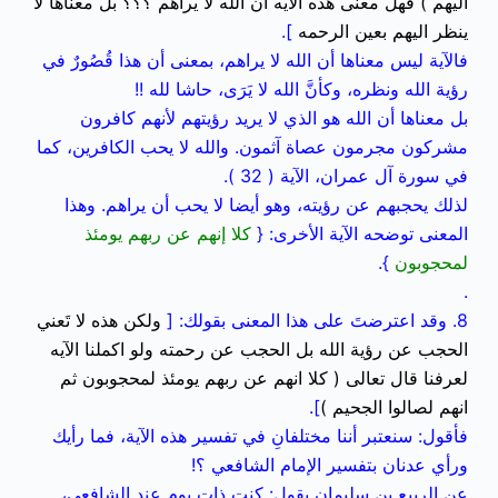
اليهم ) فهل معنى هذه الآيه ان الله لا يراهم ؟؟؟ بل معناها لا
ينظر اليهم بعين الرحمه
].
فالآية ليس معناها أن الله لا يراهم، بمعنى أن هذا قُصُورٌ في
رؤية الله ونظره، وكأنَّ الله لا يَرَى، حاشا لله !!
بل معناها أن الله هو الذي لا يريد رؤيتهم لأنهم كافرون
مشركون مجرمون عصاة آثمون. والله لا يحب الكافرين، كما
في سورة آل عمران، الآية ( 32 ).
لذلك يحجبهم عن رؤيته، وهو أيضا لا يحب أن يراهم. وهذا
المعنى توضحه الآية الأخرى: {
كلا إنهم عن ربهم يومئذ
لمحجوبون
}.
.
8. وقد اعترضتَ على هذا المعنى بقولك: [
ولكن هذه لا تَعني
الحجب عن رؤية الله بل الحجب عن رحمته ولو اكملنا الآيه
لعرفنا قال تعالى ( كلا انهم عن ربهم يومئذ لمحجوبون ثم
انهم لصالوا الجحيم )
].
فأقول: سنعتبر أننا مختلفانِ في تفسير هذه الآية، فما رأيك
ورأي عدنان بتفسير الإمام الشافعي ؟!
عن الربيع بن سليمان يقول: كنت ذات يوم عند الشافعي،