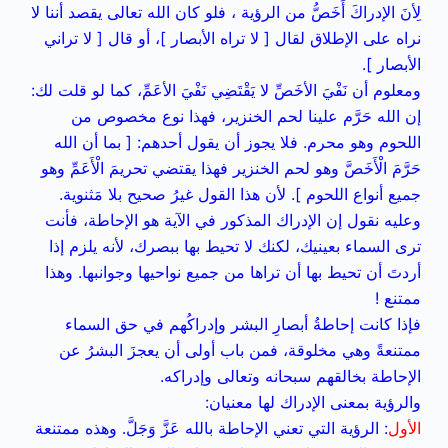
لِأنَ الإدراكَ أَخَصُّ من الرؤية ، فلو كان الله تعالى يقصد أننا لا
نراه على الإطلاق لقال [ لا تراه الأبصار ]، أو قال [ لا تراني
الأبصار ].
ومعلوم أن نَفْيَ الأخَصِّ لا يَقْتَضِي نَفْيَ الأعَمِّ، كما لو قلت لك:
إن الله حَرَّم علينا لحم الخنزير، فهذا نوع مخصوص من
اللحوم وهو محرم. فلا يجوز أن يقول أحدهم: [ بما أن الله
حَرَّمَ الْأَخَصَّ وهو لحم الخنزير فهذا يقتضي تحريمَ الْأَعَمِّ وهو
جميع أنواع اللحوم ]. لأن هذا القول غيرُ صحيح بلا مَثنوية.
وعليه نقول إن الإدراك المذكور في الآية هو الإحاطة، فأنت
ترى السماء بعينيك، لكنك لا تحيط بها ببصرك، لأنه يلزم إذا
أردتَ أن تحيط بها أن تراها من جميع نواحيها وجوانبها. وهذا
ممتنع !
فإذا كانت إحاطةُ أبصارِ البشر وإدراكُهم في حق السماء
ممتنعةً وهي مخلوقة، فمن باب أولى أن يعجزَ البشرُ عن
الإحاطة بخالقهم سبحانه وتعالى وإدراكه.
والرؤية بمعنى الإدراك لها معنيان:
الأول
: الرؤية التي تعني الإحاطة بالله عَزَّ وَجَلَّ. وهذه ممتنعة