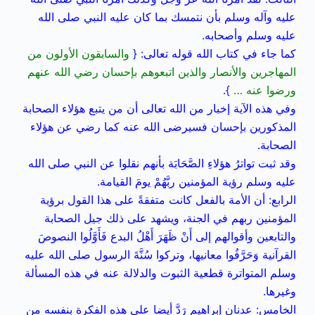
عليه وآله وسلم بأن نتمسك بما كان عليه النبي صلى الله
عليه وسلم وأصحابه.
كما جاء في كتاب الله قوله تعالى: {
والسابقون الأولون من
المهاجرين والأنصار والذين اتبعوهم بإحسان رضي الله عنهم
ورضوا عنه …
}.
وفي هذه الآية إخبار من الله تعالى أن من يتبع هؤلاء الصحابة
المذكورين بإحسان فسيرضى الله عنه كما رضي عن هؤلاء
الصحابة.
وقد ثبت تواترُ هؤلاءِ الصَّحَابَة بأنهم نقلوا عن النبي صلى الله
عليه وسلم رؤية المؤمنين ربَّهُمْ يومَ القيامة.
الرابع: أن الأمة بالفعل كانت متفقةً على هذا القول برؤية
المؤمنين ربهم في الجنة، ويشهد على ذلك جيل الصحابة
والتابعين وأقوالهم إلى أَنْ ظَهَرَ أَهْلُ البدع فَأَوَّلُوا النصوصَ
القرآنية وَحَرَّفُوا معانيها، وتركوا سُنَّةَ الرسول صلى الله عليه
وسلم المتواترة قطعية الثبوت والدلالة عنه في هذه المسألة
وغيرها.
الخامس: عدنان إبراهيم رَدَّ أيضا على هذه الفكرة بنفسه من