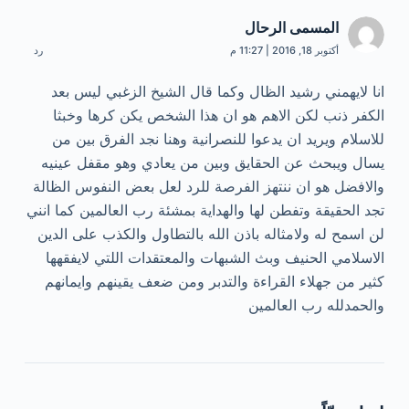
المسمى الرحال
أكتوبر 18, 2016 | 11:27 م
رد
انا لايهمني رشيد الظال وكما قال الشيخ الزغبي ليس بعد
الكفر ذنب لكن الاهم هو ان هذا الشخص يكن كرها وخبثا
للاسلام ويريد ان يدعوا للنصرانية وهنا نجد الفرق بين من
يسال ويبحث عن الحقايق وبين من يعادي وهو مقفل عينيه
والافضل هو ان ننتهز الفرصة للرد لعل بعض النفوس الظالة
تجد الحقيقة وتفطن لها والهداية بمشئة رب العالمين كما انني
لن اسمح له ولامثاله باذن الله بالتطاول والكذب على الدين
الاسلامي الحنيف وبث الشبهات والمعتقدات اللتي لايفقهها
كثير من جهلاء القراءة والتدبر ومن ضعف يقينهم وايمانهم
والحمدلله رب العالمين