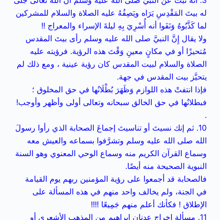
3. أنه ثَبَتَ عن النبيِّ صلى الله عليه وسلم أن الله تعالى جَلَّى
له بيتَ المَقْدِسِ يَرَاه ويَصِفُهُ عليه الصلاة والسلام للمشركين
لما كَذَّبُوهُ وَنَفَوا أنه أُسْرِيَ بِهِ ليلةَ الإسراء والمعراج !!
ولا يقال إِنَّ النبيَّ صلى الله عليه وسلم رأى بيتَ المقدس
مُتحيزًا أو في مكانٍ معينِ وَقْتَ هذه الرؤية. فرؤيته عليه
الصلاة والسلام لبيت المقدس كان رؤية عينية ، ومع ذلك لم
يتحيَّز بيت المقدس في جهة.
فإذا انتفتْ هذه اللوازم وَظَهَرَ بُطْلَانُها في حق المخلوق ؛
فبطلانُها في حق الخالق سبحانه وتعالى أولى وأظهر وأوجب!
.
10. ثم إنك نسيتَ أو تناسيتَ إجماعَ الصحابة الذي رأوا رسولَ
الله صلى الله عليه وسلم وتشرَّفوا بسماعه والعيش معه
وسماع القرآن الكريم منه وسماع الوحي المعنوي وهو السنة
النبوية الصحيحة منه أيضًا.
فالصحابة قد أجمعوا على رؤية المؤمنين ربهم يوم القيامة
في الجنة، ولم يخالف واحد منهم في هذه المسألة على
الإطلاق !
فكأنك أعلم منهم جَمِيعًا !!!!
11. مسألة إخراج عدنان إبراهيم من المذهب الأشعري أو