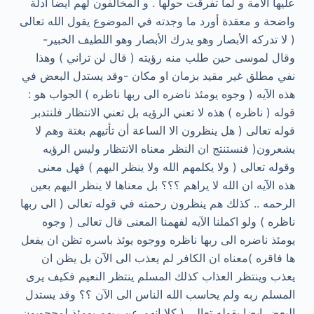
عليها الامة و لما تفرقت حولها . و المخالفون لهم أيضا ادلة
واضحة و معقدة أورد ما وجدته في الموضوع يقول الله تعالى
( لا تدركه الأبصار وهو يدرك الأبصار وهو اللطيف الخبير-
وقال لموسى حين طلب منه رؤيته ( قال لن تراني ) وهذا
نفي مطلق غير مقيد بزمان او مكان -وقد يستدل البعض في
هذه الآيه ( وجوه يومئذ ناضره الى ربها ناظره ) الجواب هو :
قوله ( ناظره ) هذه لا تعني الرؤيه بل تعني الانتظار فلنتدبر
قوله تعالى ( هل ينظرون الا الساعة أن تأتيهم بغتة وهم لا
يشعرون( فنستنتج ان النظر معناه الانتظار وليس الرؤيه
وقوله تعالى ( ولا يكلمهم الله ولا ينظر اليهم ) فهل معنى
هذه الآيه ان الله لا يراهم ؟؟؟ بل معناها لا ينظر اليهم بعين
الرحمه .. كذلك هم ينظرون رحمته في قوله تعالى ( الى ربها
ناظره ) ولو اكملنا الآيه لفهمنا المعنى قال تعالى ( وجوه
يومئذ ناضره الى ربها ناظره ووجوه يوئذ باسره تظن ان يفعل
ها فاقره )معناه ان الكافر لم يعذب الى الآن بل يظن ان
يعذب وينتظر العذاب كذلك المسلم ينتظر النعيم فكيف يرى
المسلم ربه ولم يحاسب الله الناس الى الآن ؟؟ وقد يستدل
البعض ايضا بقوله تعالى ( كلا انهم عن ربهم يومئذ لمحجوبون