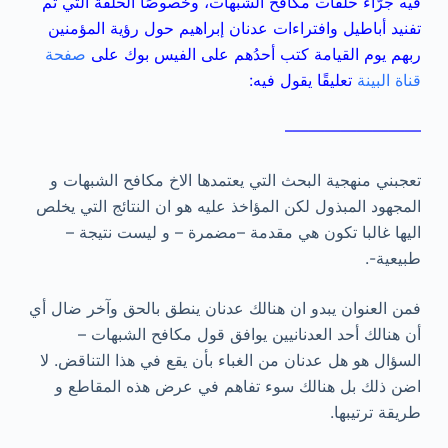
فيه جرَّاء حلقات مكافح الشبهات، وخصوصًا الحلقة التي تم
تفنيد أباطيل وافتراءات عدنان إبراهيم حول رؤية المؤمنين
ربهم يوم القيامة كتب أحدُهم على الفيس بوك على
صفحة
قناة البينة
تعليقًا يقول فيه:
————————–
تعجبني منهجية البحث التي يعتمدها الاخ مكافح الشبهات و
المجهود المبذول لكن المؤاخذ عليه هو ان النتائج التي يخلص
اليها غالبا تكون هي مقدمة –مضمرة – و ليست نتيجة –
طبيعية-.
فمن العنوان يبدو ان هنالك عدنان ينطق بالحق وآخر ضال أي
أن هنالك أحد العدنانيين يوافق قول مكافح الشبهات –
السؤال هو هل عدنان من الغباء بأن يقع في هذا التناقض. لا
اضن ذلك بل هنالك سوء تفاهم في عرض هذه المقاطع و
طريقة ترتيبها.