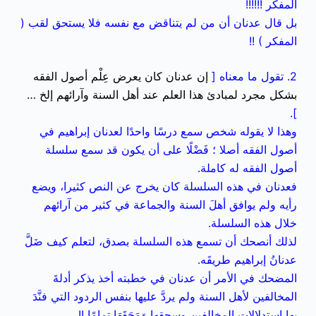
المفكر !!!!!!
بل قال عدنان أن من لم يتناقض مع نفسه فلا يستحق لقب (
المفكر ) !!
2. تقول ما معناه [
إن عدنان كان يعرض عِلْم أصول الفقه
بشكل مجرد لمبادئ هذا العلم عند أهل السنة وآرائهم إلخ …
].
وهذا لا يقوله شخص سمع درسًا واحدًا لعدنان إبراهيم في
أصول الفقه أصلا ؛ فَضْلًا على أن يكون قد سمع سلسلة
أصول الفقه له كاملة.
فعدنان في هذه السلسلة كان يخرج عن النص كثيرا، ويضع
رأيه ولم يوافق أهلَ السنة والجماعة في كثير من آرائهم
خلال هذه السلسلة.
لذلك أنصحك أن تسمع هذه السلسلة بصدق، لتعلم كيف ضَلَّ
عدنانُ إبراهيم طريقَه.
المضحك في الأمر أن عدنان في خطبته أخذ يذكر أدلةَ
المخالفين لأهل السنة ولم يردَّ عليها بنفس الردود التي فنَّدَ
بها استدلالاتِ المخالفين وسحقها وَمَحَقَهَا تمامًا !!