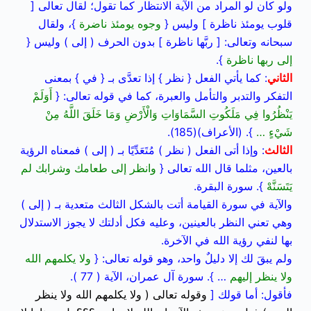
ولو كان لو المراد من الآية الانتظار كما تقول؛ لقال تعالى [
قلوب يومئذ ناظرة ] وليس {
وجوه يومئذ ناضرة
}، ولقال
سبحانه وتعالى: [ ربَّها ناظرة ] بدون الحرف ( إلى ) وليس {
إلى ربها ناظرة
}.
الثاني
: كما يأتي الفعل { نظر } إذا تعدَّى بـ { في } بمعنى
التفكر والتدبر والتأمل والعبرة، كما في قوله تعالى: {
أَوَلَمْ
يَنْظُرُوا فِي مَلَكُوتِ السَّمَاوَاتِ وَالْأَرْضِ وَمَا خَلَقَ اللَّهُ مِنْ
شَيْءٍ …
}. (الأعراف)(185).
الثالث
: وإذا أتى الفعل ( نظر ) مُتَعَدِّيًا بـ ( إلى ) فمعناه الرؤية
بالعين، مثلما قال الله تعالى {
وانظر إلى طعامك وشرابك لم
يَتَسَنَّهْ
}. سورة البقرة.
والآية في سورة القيامة أتت بالشكل الثالث متعدية بـ ( إلى )
وهي تعني النظر بالعينين، وعليه فكل أدلتك لا يجوز الاستدلال
بها لنفي رؤية الله في الآخرة.
ولم يبقَ لك إلا دليلٌ واحد، وهو قوله تعالى: {
ولا يكلمهم الله
ولا ينظر إليهم
… }. سورة آل عمران، الآية ( 77 ).
فأقول: أما قولك [
وقوله تعالى ( ولا يكلمهم الله ولا ينظر