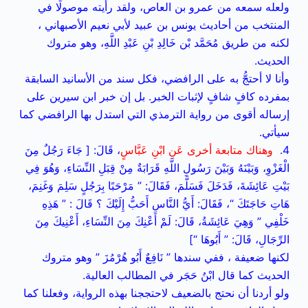
ولعله سمعه من عمرو بن العاص، ولقد رأيته موصولًا في
المنتخب من أحاديث يونس بن عبيد لأبي نعيم الأصبهاني ،
لكنه من طريق مُحَمَّد بْن خَالِدِ بْنِ عَبْدِ اللَّهِ، وهو متروك
الحديث.
وأنا لا أحتجُّ به على الرافضي، فكل سند من الأسانيد السابقة
بمفرده كافٍ شافٍ لإثبات الخبر. بل إن خبر ابن سيرين على
إرساله أقوى من رواية الترمذي التي استدل بها الرافضي كما
سيأتي.
4.
وهناك متابعة أخرى عَنِ ابْنِ عَبَّاسٍ
، قَالَ: [ جَاءَ رَجُلٌ مِنَ
الْغَزْوِ، وَبَيْنَهُ وَبَيْنَ رَسُولِ اللَّهِ قَرَابَةٌ مِنْ قِبَلِ النِّسَاءِ، وَهُوَ فِي
بَيْتِ عَائِشَةَ، فَدَخَلَ فَسَلَّمَ، فَقَالَ: ” مَرْحَبًا بِرَجُلٍ سَلِمَ وَغَنِمَ،
هَاتِ حَاجَتَكَ “، فَقَالَ: أَيُّ النَّاسِ أَحَبُّ إِلَيْكَ ؟ قَالَ : ” هَذِهِ
خَلْفِي ” وَهِيَ عَائِشَةُ، قَالَ: لَمْ أَعْنِكَ مِنَ النِّسَاءِ، أَعْنِيكَ مِنَ
الرِّجَالِ، قَالَ: ” أَبُوهَا “]
لكنها ضعيفة ، ففي سندها ” نَافِعٌ أَبُو هُرْمُزَ ” وهو متروك
الحديث كما قال ابْنُ حَجَر في المطالب العالية.
ولو أردنا أن نحتج بالضعيف لاحتججنا بهذه الرواية، وفعلنا كما