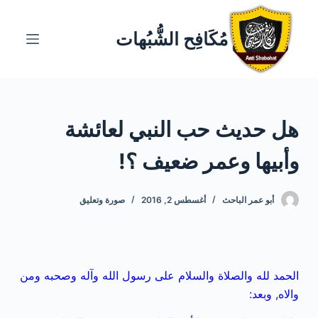
ا
ل
مُكَافِح الشُّبُهات
ت
ج
ا
و
هل حديث حب النبي لعائشة
ز
إ
وأبيها وعمر ضعيف ؟!
ل
ى
ا
أبو عمر الباحث
أغسطس 2, 2016
صورة وتعليق
ل
م
ح
ت
الحمد لله والصلاة والسلام على رسول الله وآله وصحبه ومن
و
والاه, وبعد:
ى