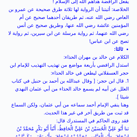
يفعل الرافضة هداهم الله إلى الإسلام !
الخلاصة: أثبتنا أن الرواية لها ثلاثة طرق صحيحة عن عمرو بن
العاص رضي الله عنه، ثم طريقان أحدهما صحيح عن أم
المؤمنين عائشة رضي الله عنها، وطريق صحيح عن أنس
رضي الله عنهما، ثم رواية مرسلة عن ابن سيرين، ثم رواية لا
تصح عن ابن عباس!
•
ثالثا:
الكلام عن خالد بن مهران الحذاء:
استدل الرافضي بأربعة مواضع من تهذيب التهذيب للإمام ابن
حجر العسقلاني ليطعن في خالد الحذاء:
1. قال ابن حجر: [ وقال عبدالله بن أحمد بن حنبل في كتاب
العلل عن أبيه لم يسمع خالد الحذاء من أبي عثمان النهدي
شيئا ].
وهنا ينفي الإمام أحمد سماعه من أبي عثمان، ولكن السماع
قد ثبت من طريق آخر في غير هذا الحديث.
فقد روى الحاكم في المستدرك قال:
ثنا أَبُو عَلِيٍّ الْحُسَيْنُ بْنُ عَلِيٍّ الْحَافِظُ، أَنْبَأَ أَبُو بَكْرٍ مُحَمَّدُ بْنُ
إِسْحَاقَ، وَأَبُو الْعَبَّاسِ مُحَمَّدُ بْنُ إِسْحَاقَ، وَأَبُو يَحْيَى زَكَرِيَّا بْنُ