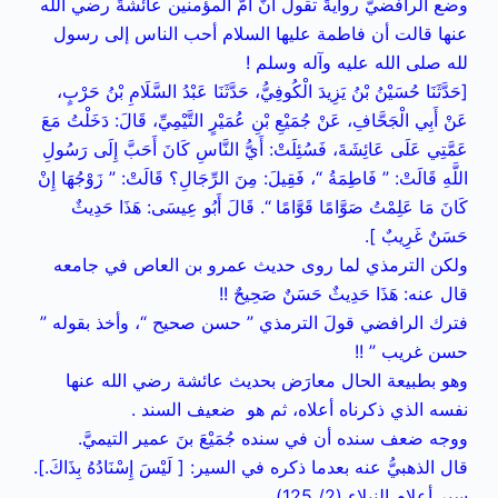
وضع الرافضيُّ روايةً تقول أنَّ أمَّ المؤمنين عائشةَ رضي الله
عنها قالت أن فاطمة عليها السلام أحب الناس إلى رسول
لله صلى الله عليه وآله وسلم !
[حَدَّثَنَا حُسَيْنُ بْنُ يَزِيدَ الْكُوفِيُّ، حَدَّثَنَا عَبْدُ السَّلَامِ بْنُ حَرْبٍ،
عَنْ أَبِي الْجَحَّافِ، عَنْ جُمَيْعِ بْنِ عُمَيْرٍ التَّيْمِيِّ، قَالَ: دَخَلْتُ مَعَ
عَمَّتِي عَلَى عَائِشَةَ، فَسُئِلَتْ: أَيُّ النَّاسِ كَانَ أَحَبَّ إِلَى رَسُولِ
اللَّهِ قَالَتْ: ” فَاطِمَةُ “، فَقِيلَ: مِنَ الرِّجَالِ؟ قَالَتْ: ” زَوْجُهَا إِنْ
كَانَ مَا عَلِمْتُ صَوَّامًا قَوَّامًا “. قَالَ أَبُو عِيسَى: هَذَا حَدِيثٌ
حَسَنٌ غَرِيبٌ ].
ولكن الترمذي لما روى حديث عمرو بن العاص في جامعه
قال عنه: هَذَا حَدِيثٌ حَسَنٌ صَحِيحٌ !!
فترك الرافضي قولَ الترمذي ” حسن صحيح “، وأخذ بقوله ”
حسن غريب ” !!
وهو بطبيعة الحال معارَض بحديث عائشة رضي الله عنها
نفسه الذي ذكرناه أعلاه، ثم هو ضعيف السند .
ووجه ضعف سنده أن في سنده جُمَيْعَ بنَ عمير التيميَّ.
قال الذهبيُّ عنه بعدما ذكره في السير: [ لَيْسَ إِسْنَادُهُ بِذَاكَ.].
سير أعلام النبلاء (2/ 125)