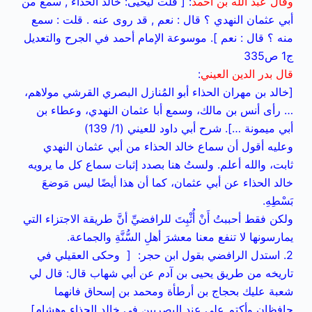
وقال عبد الله بن أحمد
: [ قلت ليحيى: خالد الحذاء , سمع من
أبي عثمان النهدي ؟ قال : نعم , قد روى عنه . قلت : سمع
منه ؟ قال : نعم ]. موسوعة الإمام أحمد في الجرح والتعديل
ج1 ص335
قال بدر الدين العيني
:
[خالد بن مهران الحذاء أبو المُنازل البصري القرشي مولاهم،
… رأى أنس بن مالك، وسمع أبا عثمان النهدي، وعطاء بن
أبي ميمونة …]. شرح أبي داود للعيني (1/ 139)
وعليه أقول أن سماع خالد الحذاء من أبي عثمان النهدي
ثابت، والله أعلم. ولستُ هنا بصدد إثبات سماع كل ما يرويه
خالد الحذاء عن أبي عثمان، كما أن هذا أيضًا ليس مَوضعَ
بَسْطِهِ.
ولكن فقط أحببتُ أَنْ أُثْبِتَ للرافضيِّ أنَّ طريقة الاجتزاء التي
يمارسونها لا تنفع معنا معشرَ أهلِ السُّنَّةِ والجماعة.
2. استدل الرافضي بقول ابن حجر: [ وحكى العقيلي في
تاريخه من طريق يحيى بن آدم عن أبي شهاب قال: قال لي
شعبة عليك بحجاج بن أرطأة ومحمد بن إسحاق فانهما
حافظان وأكتم علي عند البصريين في خالد الحذاء وهشام].