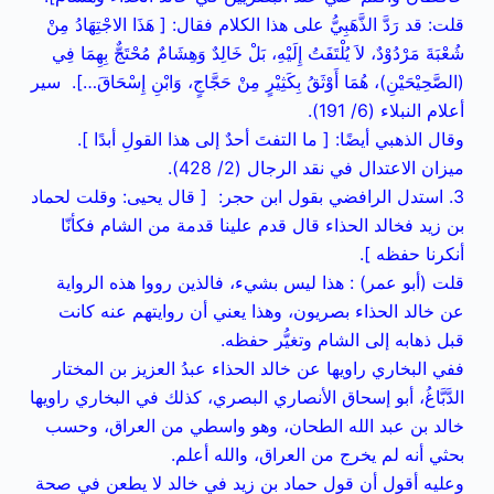
قلت: قد رَدَّ الذَّهَبِيُّ على هذا الكلام فقال: [ هَذَا الاجْتِهَادُ مِنْ
شُعْبَةَ مَرْدُوْدٌ، لاَ يُلْتَفَتُ إِلَيْهِ، بَلْ خَالِدٌ وَهِشَامٌ مُحْتَجٌّ بِهِمَا فِي
(الصَّحِيْحَيْنِ)، هُمَا أَوْثَقُ بِكَثِيْرٍ مِنْ حَجَّاجٍ، وَابْنِ إِسْحَاقَ…]. سير
أعلام النبلاء (6/ 191).
وقال الذهبي أيضًا: [ ما التفتَ أحدٌ إلى هذا القولِ أبدًا ].
ميزان الاعتدال في نقد الرجال (2/ 428).
3. استدل الرافضي بقول ابن حجر: [ قال يحيى: وقلت لحماد
بن زيد فخالد الحذاء قال قدم علينا قدمة من الشام فكأنّا
أنكرنا حفظه ].
قلت (أبو عمر) : هذا ليس بشيء، فالذين رووا هذه الرواية
عن خالد الحذاء بصريون، وهذا يعني أن روايتهم عنه كانت
قبل ذهابه إلى الشام وتغيُّر حفظه.
ففي البخاري راويها عن خالد الحذاء عبدُ العزيز بن المختار
الدَّبَّاغُ، أبو إسحاق الأنصاري البصري، كذلك في البخاري راويها
خالد بن عبد الله الطحان، وهو واسطي من العراق، وحسب
بحثي أنه لم يخرج من العراق، والله أعلم.
وعليه أقول أن قول حماد بن زيد في خالد لا يطعن في صحة