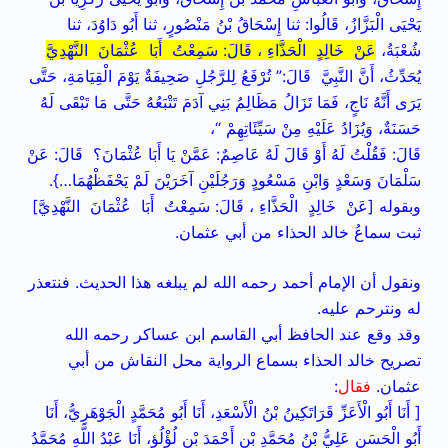
يَحْيَى الْبَزَّازُ، قَالُوا: ثنا إِسْحَاقُ بْنُ مَنْصُورٍ، ثنا أَبُو دَاوُدَ، ثنا
شُعْبَةُ،
عَنْ خَالِدٍ الْحَذَّاءِ ، قَالَ: سَمِعْتُ أَبَا عُثْمَانَ النَّهْدِيَّ
يُحَدِّثُ، أَنَّ النَّبِيَّ قَالَ:” تُرْفَعُ لِلرَّجُلِ صَحِيفَةٌ يَوْمَ الْقِيَامَةِ، حَتَّى
يَرَى أَنَّهُ نَاجٍ، فَمَا تَزَالُ مَظَالِمُ بَنِي آدَمَ تَتْبَعُهُ حَتَّى مَا تَبْقَى لَهُ
حَسَنَةٌ، وَيُزَادُ عَلَيْهِ مِنْ سَيِّئَاتِهِمْ “،
قَالَ: فَقُلْتُ لَهُ أَوْ قَالَ لَهُ عَاصِمٌ: عَمَّنْ يَا أَبَا عُثْمَانَ؟ قَالَ: عَنْ
سَلْمَانَ وَسَعْدٍ وَابْنِ مَسْعُودٍ وَرَجُلَيْنِ آخَرَيْنَ لَمْ يَحْفَظْهُمَا…}.
وبقوله [عَنْ خَالِدٍ الْحَذَّاءِ ، قَالَ: سَمِعْتُ أَبَا عُثْمَانَ النَّهْدِيَّ]
ثبت سماعُ خالد الحذاء من أبي عثمان.
ونقول أن الإمام أحمد رحمه الله لم يبلغه هذا الحديث. فنتعذر
له ونترحم عليه.
وقد وقع عند الحافظ أبي القاسم ابن عساكر رحمه الله
تصريح خالد الحذاء بسماع الرواية محل النقاش من أبي
عثمان.
فقال
:
[ أَنَا أَبُو الْأَعَزِّ قَرَاتَكِينُ بْنُ الْأَسْعَدِ، أَنَا أَبُو مُحَمَّدٍ الْجَوْهَرِيُّ، أَنَا
أَبُو الْحَسَنِ عَلِيُّ بْنُ مُحَمَّدِ بْنِ أَحْمَدَ بْنِ لُؤْلُؤٍ، أَنَا عَبْدُ اللَّهِ مُحَمَّدُ