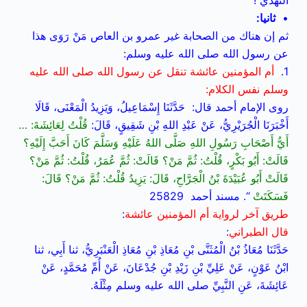
النهدي !
•
ثانيا:
ثم إن هناك من الصحابة غير عمرو بن العاص مَنْ رَوَى هذا
عن رسول الله صلى الله عليه وسلم:
1.
أم المؤمنين عائشة تنقل عن رسول الله صلى الله عليه
وسلم نفس الكلام:
روى الإمام أحمد قال: حَدَّثَنَا إِسْمَاعِيلُ، وَيَزِيدُ الْمَعْنَى، قَالَا
أَخْبَرَنَا الْجُرَيْرِيُّ، عَنْ عَبْدِ اللهِ بْنِ شَقِيقٍ، قَالَ:
قُلْتُ لِعَائِشَةَ: …
أَيُّ أَصْحَابِ رَسُولِ اللهِ صَلَّى اللهُ عَلَيْهِ وَسَلَّمَ كَانَ أَحَبَّ إِلَيْهِ؟
قَالَتْ: أَبُو بَكْرٍ، قُلْتُ: ثُمَّ مَنْ؟ قَالَتْ: ثُمَّ عُمَرُ، قُلْتُ: ثُمَّ مَنْ؟
قَالَتْ أَبُو عُبَيْدَةَ بْنُ الْجَرَّاحِ، قَالَ: يَزِيدُ قُلْتُ: ثُمَّ مَنْ؟ قَالَ:
فَسَكَتَتْ
“. مسند أحمد 25829
طريق آخر لرواية أم المؤمنين عائشة
:
قال الطبراني
:
حَدَّثَنَا مُعَاذُ بْنُ الْمُثَنَّى بْنِ مُعَاذِ بْنِ مُعَاذِ الْعَنْبَرِيُّ، ثنا أَبِي، ثنا
ابْنُ عَوْنٍ، عَنْ عَلِيِّ بْنِ زَيْدِ بْنِ جُدْعَانَ، عَنْ أُمِّ مُحَمَّدٍ، عَنْ
عَائِشَةَ، عَنِ النَّبِيِّ صلى الله عليه وسلم مِثْلَهُ.