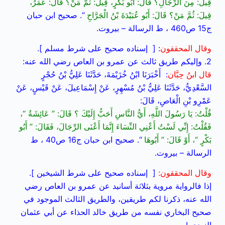
قِيلَ: مِنَ الرِّجَالِ؟ قَالَ: أَبُو بَكْرٍ، قِيلَ: ثُمَّ مَنْ؟ قَالَ: عُمَرُ،
قِيلَ: ثُمَّ مَنْ؟ قَالَ: أَبُو عُبَيْدَةَ بْنُ الْجَرَّاحِ
“. صحيح ابن حبان
ج15 ص460 ، ط الرسالة – بيروت.
وقال المحققون
: [ إسناده صحيح على شرط مسلم ].
2. وإليكم طريق ثالث عن عمرو بن العاص رضي الله عنه:
قال ابنُ حِبَّان
: أَخْبَرَنَا ابْنُ خُزَيْمَةَ، حَدَّثَنَا عَلِيُّ بْنُ حُجْرٍ
السَّعْدِيُّ، حَدَّثَنَا عَلِيُّ بْنُ مُسْهِرٍ، عَنْ إِسْمَاعِيلَ، عَنْ قَيْسٍ، عَنْ
عَمْرِو بْنِ الْعَاصِ، قَالَ:
قُلْتُ: يَا رَسُولَ اللَّهِ، أَيُّ النَّاسِ أَحَبُّ إِلَيْكَ ؟ قَالَ: ” عَائِشَةُ “،
فَقُلْتُ: إِنِّي لَسْتُ أَعْنِي النِّسَاءَ إِنَّمَا أَعْنَى الرِّجَالَ، فَقَالَ: ” أَبُو
بَكْرٍ “، أَوْ قَالَ: ” أَبُوهَا
“.
صحيح ابن حبان ج16 ص40 ، ط
الرسالة – بيروت.
وقال المحققون:
[ إسناده صحيح على شرط الشيخين ].
إذا فالرواية مروية بثلاثة أسانيد عن عمرو بن العاص رضي
الله عنه، ذكرنا لكم طريقين، والطريق الثالث الموجود في
صحيح البخاري نفسه من طريق خالد الحذاء عن أبي عثمان