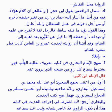
الرواية محل النقاش.
4. استدل الرافضي بقول ابن حجر: [ والظاهر ان كلام هؤلاء
فيه من أجل ما أشار إليه حماد بن زيد من تغير حفظه بآخره
أو من أجل دخوله في عمل السلطان والله أعلم].
وهذا القول يؤيد ما قلته سابقا، فالرجل ثقة لا يُقدح في عِلمه
أو صِدقه ، أو حفظه إلا ما قيل عن تَغَيُّرِهِ بعد ذهابه إلى
الشام، وقد أثبتنا أن روايته لحديث عمرو بن العاص كانت قبل
سفره للشام.
•
رابعًا:
1. منهج الإمام البخاري في كتابه معروف لطلبة العِلْم، فهو
يشترط سماع كل راوٍ من شيخه الذي يروي عنه.
قال الإمام ابن كثير
:
[ أول من اعتنى بجمع الصحيح: أبو عبد الله محمد بن
إسماعيل البخاري، وتلاه صاحبه وتلميذه أبو الحسن مسلم بن
الحجاج لنيسابوري. فهما أصح كتب الحديث.
والبخاري أرجح، لأنه اشترط في إخراجه الحديث في كتابه
هذا: أن يكون الراوي قد عاصر شيخه وثبت عند سماعه