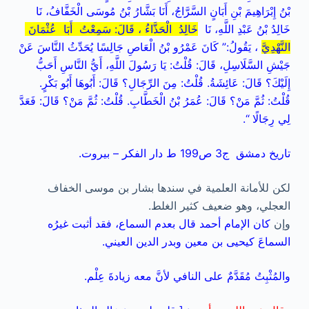
بْنُ إِبْرَاهِيمَ بْنِ أَبَانٍ السَّرَّاجُ، أَنَا بَشَّارُ بْنُ مُوسَى الْخَفَّافُ، نَا
خَالِدُ بْنُ عَبْدِ اللَّهِ، نَا
خَالِدُ الْحَذَّاءُ ، قَالَ: سَمِعْتُ أَبَا عُثْمَانَ
النَّهْدِيَّ
، يَقُولُ:” كَانَ عَمْرُو بْنُ الْعَاصِ جَالِسًا يُحَدِّثُ النَّاسَ عَنْ
جَيْشِ السَّلَاسِلِ، قَالَ: قُلْتُ: يَا رَسُولَ اللَّهِ، أَيُّ النَّاسِ أَحَبُّ
إِلَيْكَ؟ قَالَ: عَائِشَةُ. قُلْتُ: مِنَ الرِّجَالِ؟ قَالَ: أَبُوهَا أَبُو بَكْرٍ.
قُلْتُ: ثُمَّ مَنْ؟ قَالَ: عُمَرُ بْنُ الْخَطَّابِ. قُلْتُ: ثُمَّ مَنْ؟ قَالَ: فَعَدَّ
لِي رِجَالًا “.
تاريخ دمشق ج3 ص199 ط دار الفكر – بيروت.
لكن للأمانة العلمية في سندها بشار بن موسى الخفاف
العجلي، وهو ضعيف كثير الغلط.
وإن
كان الإمام أحمد قال بعدم السماع، فقد أثبت غيرُه
السماعَ كيحيى بن معين وبدر الدين العيني.
والمُثْبِتُ مُقَدَّمٌ على النافي لأنَّ معه زيادةَ عِلْم.