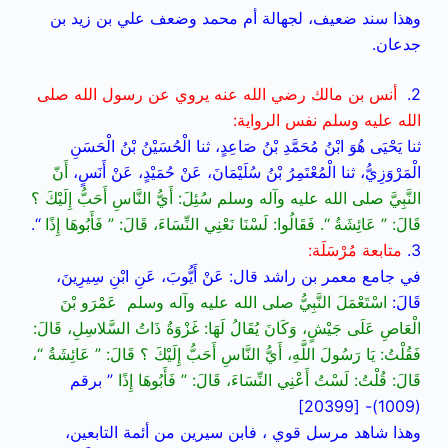
وهذا سند ضعيف، لجهالة أم محمد وضعف علي بن زيد بن
جدعان.
2.
أنس بن مالك رضي الله عنه يروي عن رسول الله صلى
الله عليه وسلم نفس الرواية:
ثنا يَحْيَى هُوَ ابْنُ مُحَمَّدِ بْنُ صَاعِدٍ، ثنا الْحُسَيْنُ بْنُ الْحَسَنِ
الْمَرْوَزِيُّ، ثنا الْمُعْتَمِرُ بْنُ سُلَيْمَانَ، عَنْ حُمَيْدٍ، عَنْ أَنَسٍ،
أَنّ
النَّبِيَّ صلى الله عليه وآله وسلم سُئِلَ: أَيُّ النَّاسِ أَحَبُّ إِلَيْكَ ؟
قَالَ: ” عَائِشَةُ “. فَقَالُوا: لَسْنَا نَعْنِي النِّسَاءَ، قَالَ: ” فَأَبُوهَا إِذًا
“.
3.
متابعة مُرْسَلَة:
في جامع معمر بن راشد قال: عَنْ أَيُّوبَ، عَنِ ابْنِ سِيرِينَ،
قَالَ:
اسْتَعْمَلَ النَّبِيُّ صلى الله عليه وآله وسلم عَمْرَو بْنَ
الْعَاصِ عَلَى جَيْشٍ، وَكَانَ يُقَالُ لَهَا: غَزْوَةُ ذَاتُ السَّلاسِلِ، قَالَ:
فَقُلْتُ: يَا رَسُولَ اللَّهِ، أَيُّ النَّاسِ أَحَبُّ إِلَيْكَ ؟ قَالَ: ” عَائِشَةُ “،
قَالَ: قُلْتُ: لَسْتُ أَعْنِي النِّسَاءَ، قَالَ: ” فَأَبُوهَا إِذًا
” برقم
(1009)- [20399]
وهذا شاهد مرسل قوي ، فابن سيرين من أئمة التابعين،