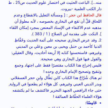
منه…]. الباعث الحثيث في اختصار علوم الحديث ص25 ، ط
دار الكتب العلمية -بيروت.
قال الحافظ ابن حجر
: [ ومسألة التعليل بالانقطاع وعدم
اللحاق قَلَّ أن تقع في البخاري بخصوصه ، لأنه معلومٌ أن
مذهبه عدم الاكتفاء في الإسناد المعنعن بمجرد إمكان اللقاء
]. النكت على مقدمة ابن الصلاح ( 1 / 383 ).
2. وقد عرض البخاري صحيحه على أئمة الحديث وحُفَّاظِ
الدنيا كأحمد بن حنبل ويحيى بن معين وعلي بن المديني
وغيرهم، فاستحسنوا كتابه إلا أربعة أحاديث، وقال العقيلي:
والقول فيها قول البخاري وهي صحيحة.
فليس إخراج هذا الكتاب مقتصرًا فقط على اجتهاد وجمع
وتنقيح وتصحيح الإمام البخاري وحده !
ثم هناك شُرَّاحُ هذا الكتاب كابن بَطَّال وابنِ حجر العسقلاني
وبدر الديني العيني وغيرهم، كل هؤلاء لم يطعنوا في الرواية,
حتى جاء الرافضي الجبهذ النحرير فاكتشف ما لم يكتشفه
هؤلاء العلماء الحفَّاظ العمالقة !
•
خَامِسًا: