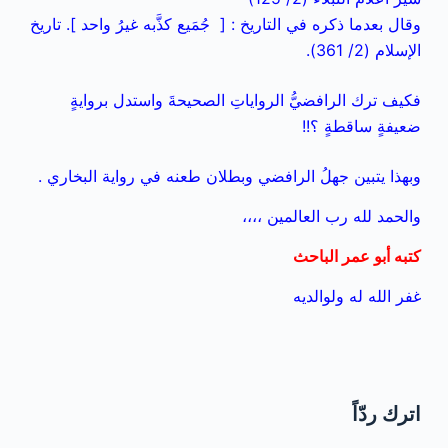
وقال بعدما ذكره في التاريخ : [ جُمَيع كذَّبه غيرُ واحد ]. تاريخ
الإسلام (2/ 361).
فكيف ترك الرافضيُّ الرواياتِ الصحيحةَ واستدل بروايةٍ
ضعيفةٍ ساقطةٍ ؟!!
وبهذا يتبين جهلُ الرافضي وبطلان طعنه في رواية البخاري .
والحمد لله رب العالمين ،،،،
كتبه أبو عمر الباحث
غفر الله له ولوالديه
اترك ردّاً