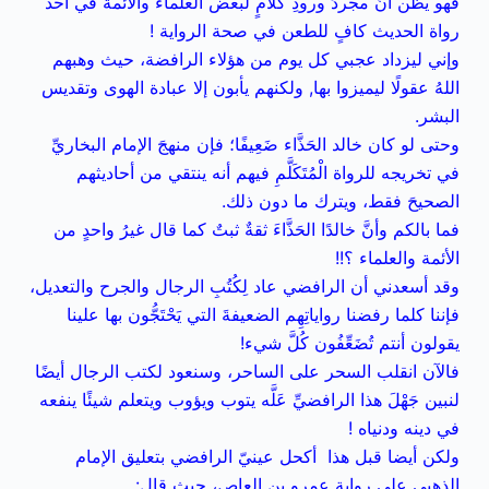
فهو يظن أنَّ مجردَ ورودِ كلامٍ لبعض العلماء والأئمة في أحد
رواة الحديث كافٍ للطعن في صحة الرواية !
وإني ليزداد عجبي كل يوم من هؤلاء الرافضة، حيث وهبهم
اللهُ عقولًا ليميزوا بها, ولكنهم يأبون إلا عبادة الهوى وتقديس
البشر.
وحتى لو كان خالد الحَذَّاء ضَعِيفًا؛ فإن منهجَ الإمام البخاريِّ
في تخريجه للرواة الْمُتَكَلَّمِ فيهم أنه ينتقي من أحاديثهم
الصحيحَ فقط، ويترك ما دون ذلك.
فما بالكم وأنَّ خالدًا الحَذَّاءَ ثقةٌ ثبتٌ كما قال غيرُ واحدٍ من
الأئمة والعلماء ؟!!
وقد أسعدني أن الرافضي عاد لِكُتُبِ الرجال والجرح والتعديل،
فإننا كلما رفضنا رواياتِهِم الضعيفةَ التي يَحْتَجُّون بها علينا
يقولون أنتم تُضَعِّفُون كُلَّ شيء!
فالآن انقلب السحر على الساحر، وسنعود لكتب الرجال أيضًا
لنبين جَهْلَ هذا الرافضيِّ عَلَّه يتوب ويؤوب ويتعلم شيئًا ينفعه
في دينه ودنياه !
ولكن أيضا قبل هذا أكحل عينيّ الرافضي بتعليق الإمام
الذهبي على رواية عمرو بن العاص، حيث قال: