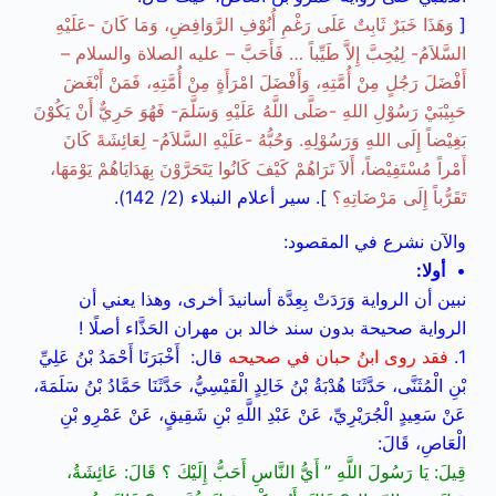
[
وَهَذَا خَبَرٌ ثَابِتٌ عَلَى رَغْمِ أُنُوْفِ الرَّوَافِضِ، وَمَا كَانَ -عَلَيْهِ
السَّلاَمُ- لِيُحِبَّ إِلاَّ طَيِّباً … فَأَحَبَّ – عليه الصلاة والسلام –
أَفْضَلَ رَجُلٍ مِنْ أُمَّتِهِ، وَأَفْضَلَ امْرَأَةٍ مِنْ أُمَّتِهِ، فَمَنْ أَبْغَضَ
حَبِيْبَيْ رَسُوْلِ اللهِ -صَلَّى اللَّهُ عَلَيْهِ وَسَلَّمَ- فَهُوَ حَرِيٌّ أَنْ يَكُوْنَ
بَغِيْضاً إِلَى اللهِ وَرَسُوْلِهِ. وَحُبُّهُ -عَلَيْهِ السَّلاَمُ- لِعَائِشَةَ كَانَ
أَمْراً مُسْتَفِيْضاً، أَلاَ تَرَاهُمْ كَيْفَ كَانُوا يَتَحَرَّوْنَ بِهَدَايَاهُمْ يَوْمَهَا،
تَقَرُّباً إِلَى مَرْضَاتِهِ؟
]. سير أعلام النبلاء (2/ 142).
والآن نشرع في المقصود:
•
أولا:
نبين أن الرواية وَرَدَتْ بِعِدَّة أسانيدَ أخرى، وهذا يعني أن
الرواية صحيحة بدون سند خالد بن مهران الحَذَّاء أصلًا !
1.
فقد روى ابنُ حبان في صحيحه
قال: أَخْبَرَنَا أَحْمَدُ بْنُ عَلِيِّ
بْنِ الْمُثَنَّى، حَدَّثَنَا هُدْبَةُ بْنُ خَالِدٍ الْقَيْسِيُّ، حَدَّثَنَا حَمَّادُ بْنُ سَلَمَةَ،
عَنْ سَعِيدٍ الْجُرَيْرِيِّ، عَنْ عَبْدِ اللَّهِ بْنِ شَقِيقٍ، عَنْ عَمْرِو بْنِ
الْعَاصِ، قَالَ:
قِيلَ: يَا رَسُولَ اللَّهِ ” أَيُّ النَّاسِ أَحَبُّ إِلَيْكَ ؟ قَالَ: عَائِشَةُ،