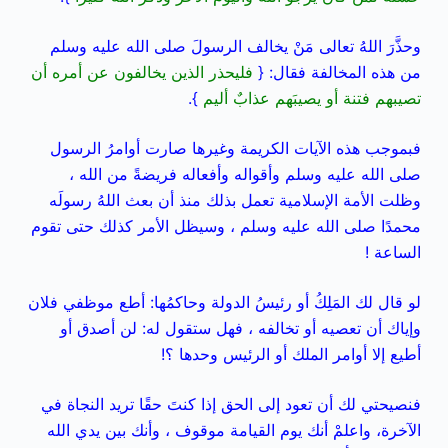
وحذَّرَ اللهُ تعالى مَنْ يخالف الرسولَ صلى الله عليه وسلم
من هذه المخالفة فقال: {
فليحذر الذين يخالفون عن أمره أن
تصيبهم فتنة أو يصيبَهم عذابٌ أليم
}.
فبموجب هذه الآيات الكريمة وغيرها صارت أوامرُ الرسول
صلى الله عليه وسلم وأقواله وأفعاله فريضةً من الله ،
وظلت الأمة الإسلامية تعمل بذلك منذ أن بعث اللهُ رسولَه
محمدًا صلى الله عليه وسلم ، وسيظل الأمر كذلك حتى تقوم
الساعة !
لو قال لك المَلِكُ أو رئيسُ الدولة وحاكمُها: أطع موظفي فلان
وإياك أن تعصيه أو تخالفه ، فهل
ستقول له: لن أصدق أو
أطيع إلا أوامر الملك أو الرئيس وحدها ؟!
فنصيحتي لك أن تعود إلى الحق إذا كنتَ حقًا تريد النجاة في
الآخرة، واعلمْ أنك يوم القيامة موقوف ، وأنك بين يدي الله