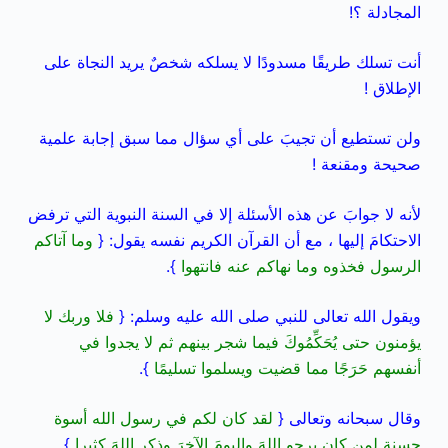
المجادلة ؟!
أنت تسلك طريقًا مسدودًا لا يسلكه شخصٌ يريد النجاة على
الإطلاق !
ولن تستطيع أن تجيبَ على أي سؤال مما سبق إجابة علمية
صحيحة ومقنعة !
لأنه لا جوابَ عن هذه الأسئلة إلا في السنة النبوية التي ترفض
الاحتكامَ إليها ، مع أن القرآن الكريم نفسه يقول: {
وما آتاكم
الرسول فخذوه وما نهاكم عنه فانتهوا
}.
ويقول الله تعالى للنبي صلى الله عليه وسلم: {
فلا وربك لا
يؤمنون حتى يُحَكِّمُوكَ فيما شجر بينهم ثم لا يجدوا في
أنفسهم حَرَجًا مما قضيت ويسلموا تسليمًا
}.
وقال سبحانه وتعالى {
لقد كان لكم في رسول الله أسوة
حسنة لمن كان يرجو اللهَ واليومَ الآخرَ وذكر اللهَ كثيرا
}.