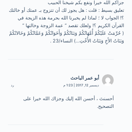
جزاكم الله خيرا ونفع بكم شيخنا الحبيب
تعليق بسيط : قلت : هل يجوز لك أن تتزوج بـ عمتك أو خالتك
؟! الجواب لا ؛ لماذا لم يخبرنا الله بحرمة هذه الزيجة في
القرآن الكريم ؟! ولعلك تقصد ” عمة الزوجة وخالتها ”
( حُرِّمَتْ عَلَيْكُمْ أُمَّهَاتُكُمْ وَبَنَاتُكُمْ وَأَخَوَاتُكُمْ وَعَمَّاتُكُمْ وَخَالاتُكُمْ
وَبَنَاتُ الأَخِ وَبَنَاتُ الأُخْتِ…) النساء/23 .
أبو عمر الباحث
ديسمبر 12, 2017 | 1:23 م
رد
أحسنتَ ، أحسن الله إليك وجزاك الله خيرا على
التصحيح.