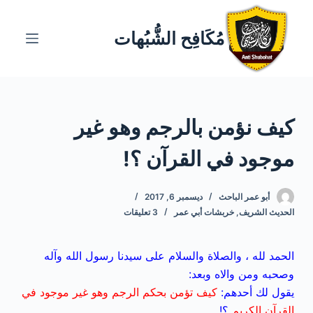
ا
ل
مُكَافِح الشُّبُهات
ت
ج
ا
و
كيف نؤمن بالرجم وهو غير
ز
إ
موجود في القرآن ؟!
ل
ى
ا
أبو عمر الباحث
ديسمبر 6, 2017
الحديث الشريف
,
خربشات أبي عمر
3 تعليقات
ل
م
ح
الحمد لله ، والصلاة والسلام على سيدنا رسول الله وآله
ت
وصحبه ومن والاه وبعد:
و
يقول لك أحدهم:
كيف تؤمن بحكم الرجم وهو غير موجود في
ى
القرآن الكريم
؟!