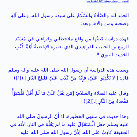
لتحميل البحث بصيغة pdf اضغط هنا
الحمد لله والصَّلَاةُ والسَّلَامُ على سيدنا رسول الله، وعلى آلِهِ
وصحبه ومن والاه، وبعد:
فهذه دراسة كتبتُها من واقع ملاحظاتي وقراءتي في مُسْنَدِ
الربيع بن الحبيب الفراهيدي الذي تعتبره الإباضيةُ أَهَمَّ كُتُبِ
الحَدِيث النبوي !!
وسبب هذه الدراسة أن رسول الله صلى الله عليه وآله وسلم
قال: [ لَا تَكْذِبُوا عَلَيَّ، فَإِنَّهُ مَنْ كَذَبَ عَلَيَّ فَلْيَلِجْ النَّارَ ].(
[1]
)
وقال عليه الصلاة والسلام: [مَنْ يَقُلْ عَلَيَّ مَا لَمْ أَقُلْ فَلْيَتَبَوَّأْ
مَقْعَدَهُ مِنْ النَّارِ ].(
[2]
)
وهذا حديث في منتهى الخطورة، إذْ أَنَّ الرسولَ صلى الله
عليه وسلم جعل الْـمُتَقَوِّلَ عليه ما لم يَقُلْهُ في النار، لأنه في
الحقيقة كَاذِبٌ على الله، لِأَنَّ رسول الله صلى الله عليه