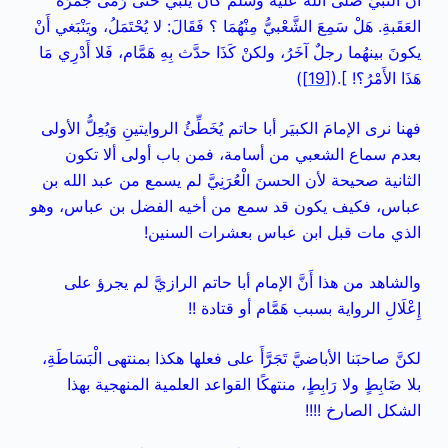
أنَّ النبيَّ صلى الله عليه وسلم كَانَ يُلَبِّي حَتَّى رَمَى جَمْرَةَ
العَقَبةِ. هَلْ سَمِعَ الشَّعْبيُّ مِنْهُمَا ؟ فَقَالَ: لا يُحْتَمَلُ، ويَنْبَغي أَنْ
يكونَ بينهُما رجلٌ آخَرُ، ولكنْ كَذَا حدَّث بِهِ هَمَّام، فَلا أَدْرِي مَا
هَذَا الأَمْرُ؟! ].(
[19]
)
فهنا نرى الإمامَ الكبيَر أبا حاتم يُخَطِّئُ الروايتينِ وَيُعِلُّ الأولى
بعدم سماع الشعبي من أسامة، فمن باب أولى ألا تكون
الثانية صحيحة لأن الحسنَ الْعُرَنِيَّ لم يسمع من عبد الله بن
عباس، فكيف يكون قد سمع من أخيه الفضل بن عباس، وهو
الذي مات قبل ابن عباس بعشرات السنين!
والشاهد من هذا أَنَّ الإمام أبا حاتم الرازيَّ لم يجرؤ على
إِعْلَالِ الرواية بسبب هَمَّام أو قتادة !!
لكنَّ صاحبَنا الأباضيَّ تَجَرَّأَ على فعلها هكذا بمنتهى الْبَسَاطَةِ،
بلا ضَابِطٍ ولا رَابِطٍ، منتهكًا القواعد العلمية المنهجية بهذا
الشكل الصارخ !!!!