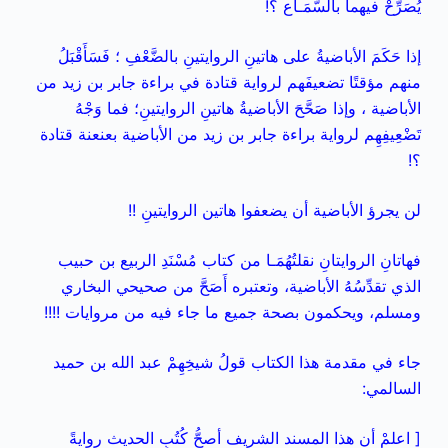
يُصَرِّحْ فيهما بالسَّمَـاع ؟!
إذا حَكَمَ الأباضيةُ على هاتينِ الروايتينِ بالضَّعْفِ ؛ فَسَأَقْبَلُ
منهم مؤقتًا تضعيفَهم لرواية قتادة في براءة جابر بن زيد من
الأباضية ، وإذا صَحَّحَ الأباضيةُ هاتينِ الروايتينِ؛ فما وَجْهُ
تَضْعِيفِهِم
لرواية براءة جابر بن زيد من الأباضية بعنعنة قتادة
؟!
لن يجرؤ الأباضية أن يضعفوا هاتين الروايتينِ !!
فهاتانِ الروايتانِ نقلتُهُمَـا من كتاب مُسْنَدِ الربيع بن حبيب
الذي تقدِّسُهُ الأباضية، وتعتبره أَصَحَّ من صحيحي البخاري
ومسلم، ويحكمون بصحة جميع ما جاء فيه من مروايات !!!!
جاء في مقدمة هذا الكتاب قولُ شيخِهِمْ عبد الله بن حميد
السالمي:
[ اعلمْ أن هذا المسند الشريف أصحُّ كُتُبِ الحديث روايةً