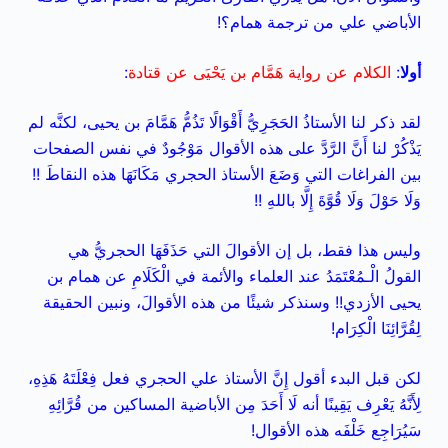
الأباضي علي من ترجمة همام؟!
أولا
:
الكلام عن رواية هَمَّام بن يَحْيَى عن قتادة
:
لقد ذكر لنا الأستاذُ الحَجَرِيُّ أَقْوَالًا تَذُمُّ هَمَّامَ بن يحيى، لكنَّه لم
يَذْكُرْ لنا أَنَّ الرَّدَّ على هذه الأقوال مَوْجُودٌ في نفس الصفحات
بين الفراغات التي وَضَعَ الأستاذ الحجري مَكَانَهَا هذه النقاطَ !!
وَلَا حَوْلَ وَلَا قُوَّةَ إِلَّا باللهِ !!
وليس هذا فقط، بل إن الأقوالَ التي حَذَفَهَا الحجريُّ هي
القولُ الْـمُعْتَمَدُ عند العلماء والأئمة في الْكَلَامِ عن همام بن
يحيى الأزدي!! وسنذكر شيئًا من هذه الأقوالَ، ونبين الحقيقة
لِقُرَّائِنَا الْكِرَام!
لكن قبل البدء أقول إِنَّ الأستاذ علي الحجري فعل فِعْلَتَهُ هَذِهِ،
لِأَنَّهُ يَعْرِف يَقِينًا أنه لَا أَحَدَ مِن الأباضية المساكين من قُرَّائِهِ
سَيُرَاجِع خَلْفَه هذه الأقوال!