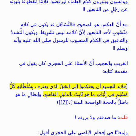
ويدلسون ويبترون كلام العلماء ليرفضوا كلامًا مَقْطُوعًا بثبوته
عن رَجُلٍ من التابعين !!
مع أَنَّ العكس هو الصحيح، فالتَّسَاهُل قد يكون في كلامٍ
مَنْسُوبٍ لأحد التابعين لِأَنَّ كلامه ليس تَشْرِيعًا، ويكون التشددُ
والتدقيق في الكلام المنسوب للرسول صلى الله عليه وآله
وسلم !!
الغريب والعجيب أَنَّ الأستاذ علي الحجري كان يقول في
مقدمة كتابه:
[
فلابد للجميع أن يحتكموا إلى الحَقِّ الذي يعترف بِسُلْطَانِهِ كُلُّ
مُسْلِمٍ في إِثْبَاتِ ما هو ثَابِتٌ بالدليلِ القاطعِ،
وإبطالِ ما هو
باطلٌ بالحجة الواضحة البينة ].(
[17]
)
قلت
: ما صدقتم ولا بررتم !
وإمعانًا في إفحام الأباضي علي الحجري أقول: