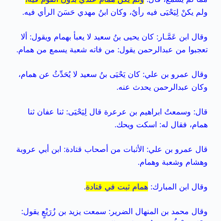
ولم يكنْ لِيَحْيَى فيه رأيٌ، وكان ابنُ مهدي حَسَنَ الرأي فيه.
وقال ابن عَمَّـار: كان يحيى بنُ سعيد لا يعبأ بهمام ويقول: ألا
تعجبوا من عبدالرحمن يقول: من فاته شعبة يسمع من همام.
وقال عمرو بن علي: كان يَحْيَى بنُ سعيد لا يُحَدِّثُ عن همام،
وكان عبدالرحمن يحدث عنه.
قال: وسمعتُ ابراهيم بن عرعرة قال لِيَحْيَى: ثنا عفان ثنا
همام، فقال له: اسكت ويحك.
قال عمرو بن علي: الأثبات من أصحاب قتادة: ابن أبي عروبة
وهشام وشعبة وهمام.
وقال ابن المبارك:
همام ثبت في قتادة
.
وقال محمد بن المنهال الضرير: سمعت يزيد بن زُرَيْعٍ يقول: