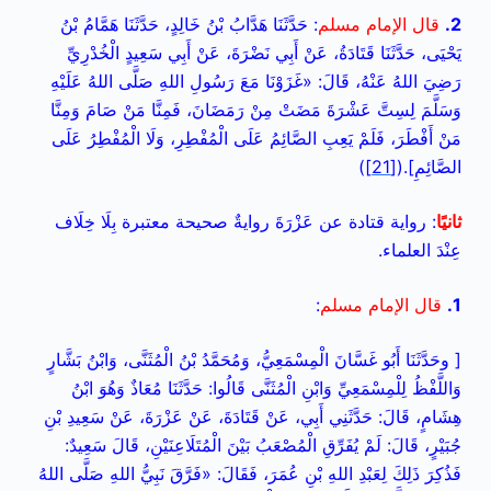
2.
قال الإمام مسلم
: حَدَّثَنَا هَدَّابُ بْنُ خَالِدٍ، حَدَّثَنَا هَمَّامُ بْنُ
يَحْيَى، حَدَّثَنَا قَتَادَةُ، عَنْ أَبِي نَضْرَةَ،
عَنْ أَبِي سَعِيدٍ الْخُدْرِيِّ
رَضِيَ اللهُ عَنْهُ، قَالَ: «غَزَوْنَا مَعَ رَسُولِ اللهِ صَلَّى اللهُ عَلَيْهِ
وَسَلَّمَ لِسِتَّ عَشْرَةَ مَضَتْ مِنْ رَمَضَانَ، فَمِنَّا مَنْ صَامَ وَمِنَّا
مَنْ أَفْطَرَ، فَلَمْ يَعِبِ الصَّائِمُ عَلَى الْمُفْطِرِ، وَلَا الْمُفْطِرُ عَلَى
الصَّائِمِ].(
[21]
)
ثانيًا
: رواية قتادة عن عَزْرَةَ روايةٌ صحيحة معتبرة بِلَا خِلَاف
عِنْدَ العلماء.
1.
قال الإمام مسلم
:
[ وحَدَّثَنَا أَبُو غَسَّانَ الْمِسْمَعِيُّ، وَمُحَمَّدُ بْنُ الْمُثَنَّى، وَابْنُ بَشَّارٍ
وَاللَّفْظُ لِلْمِسْمَعِيِّ وَابْنِ الْمُثَنَّى قَالُوا: حَدَّثَنَا مُعَاذٌ وَهُوَ ابْنُ
هِشَامٍ، قَالَ: حَدَّثَنِي أَبِي، عَنْ قَتَادَةَ، عَنْ عَزْرَةَ، عَنْ سَعِيدِ بْنِ
جُبَيْرٍ، قَالَ: لَمْ يُفَرِّقِ الْمُصْعَبُ بَيْنَ الْمُتَلَاعِنَيْنِ، قَالَ سَعِيدٌ:
فَذُكِرَ ذَلِكَ لِعَبْدِ اللهِ بْنِ عُمَرَ، فَقَالَ: «فَرَّقَ نَبِيُّ اللهِ صَلَّى اللهُ