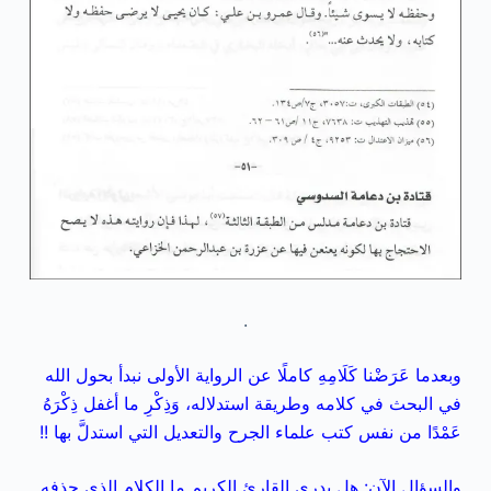
.
وبعدما عَرَضْنا كَلَامِهِ كاملًا عن الرواية الأولى نبدأ بحول الله
في البحث في كلامه وطريقة استدلاله، وَذِكْرِ ما أغفل ذِكْرَهُ
عَمْدًا من نفس كتب علماء الجرح والتعديل التي استدلَّ بها !!
والسؤال الآن: هل يدري القارئ الكريم ما الكلام الذي حذفه