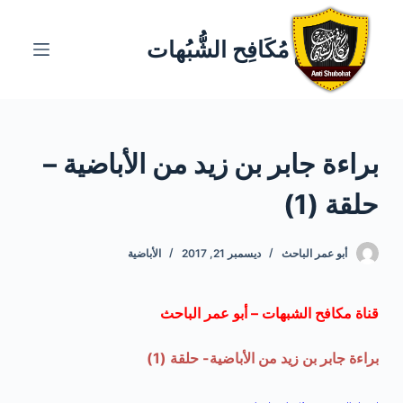
ا
ل
مُكَافِح الشُّبُهات
ت
ج
ا
و
براءة جابر بن زيد من الأباضية –
ز
إ
حلقة (1)
ل
ى
ا
أبو عمر الباحث
ديسمبر 21, 2017
الأباضية
ل
م
قناة مكافح الشبهات – أبو عمر الباحث
ح
ت
براءة جابر بن زيد من الأباضية- حلقة (1)
و
ى