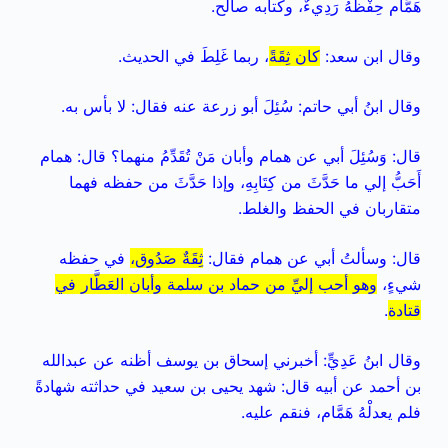
هَمَّام حِفْظُهُ رَدِيءٌ، وكتابه صالح.
وقال ابن سعد:
كان ثِقَةً
، ربما غَلِطَ في الحديث.
وقال ابنُ أبي حاتم: سُئِلَ أبو زرعة عنه فقال: لا بأس به.
قال: وَسُئِلَ أبي عن همام وأبان مَنْ تُقَدِّمُ منهما؟ قال: همام
أَحَبُّ إلي ما حَدَّثَ من كِتَابِهِ، وإذا حَدَّثَ من حفظه فهما
متقاربان في الحفظ والغلط.
قال: وسألتُ أبي عن همام فقال:
ثِقَةٌ صَدُوق،
في حفظه
شيءٍ،
وهو أحب إليِّ من حماد بن سلمة وأبان العَطَّار في
قتادة
.
وقال ابنُ عَدِيٍّ: أخبرني إسحاق بن يوسف أظنه عن عبدالله
بن أحمد عن أبيه قال: شهد يحيى بن سعيد في حداثته شهادةً
فلم يعدلْهُ هَمَّام، فنقم عليه.