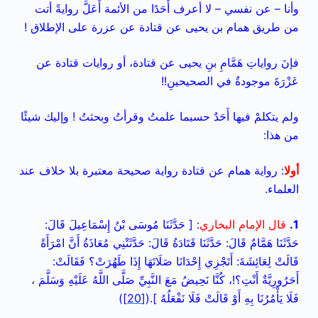
وأنا – عن نفسي – لا أعرف أَحَدًا من الأئمة أَعَلَّ روايةً أتت
من طريق همام بن يحيى عن قتادة
عن عزرة على الإطلاق !
فإنَ رواياتِ هَمَّامِ بنِ يحيى عن قتادة، أو روايات قتادة عن
عَزْرَةَ موجودةٌ في الصحيحينِ!!
ولم يتكلمْ فيها أَحَدٌ حسبما علمتُ وقرأتُ وبحثتُ ! وإليك شيئًا
من هذا:
أولا
: رواية همام عن قتادة رواية صحيحة معتبرة بلا خلاف عند
العلماء.
1.
قال الإمام البخاري
: [ حَدَّثَنَا مُوسَى بْنُ إِسْمَاعِيلَ قَالَ:
حَدَّثَنَا هَمَّامٌ قَالَ: حَدَّثَنَا قَتَادَةُ قَالَ:
حَدَّثَتْنِي مُعَاذَةُ أَنَّ امْرَأَةً
قَالَتْ لِعَائِشَةَ: أَتَجْزِي إِحْدَانَا صَلَاتَهَا إِذَا طَهُرَتْ؟ فَقَالَتْ:
أَحَرُورِيَّةٌ أَنْتِ؟!،
كُنَّا نَحِيضُ مَعَ النَّبِيِّ صَلَّى اللَّهُ عَلَيْهِ وَسَلَّمَ ،
فَلَا يَأْمُرُنَا بِهِ أَوْ قَالَتْ فَلَا نَفْعَلُهُ ].(
[20]
)