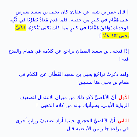
[ قال عمر بن شبة عن عفان: كان يحيى بن سعيد يعترض
على هَمَّام في كثيرٍ من حديثه، فلما قَدِمَ مُعَاذُ نَظَرْنَا في كُتُبِهِ
فوجدناه يُوَافِقُ هَمَّامًا في كثيرٍ مما كان يَحْيَى يُنْكِرُهُ،
فَكَفَّ
يحيى بَعْدُ عَنْهُ
].
إذًا فيحيى بن سعيد القطان يراجع عن كلامه في همام والقدح
فيه !
ولقد ذكرتُ تَرَاجُعَ يحيى بن سعيد القَطَّان عن الكلام في
همام بن يحيى هنا لسببين:
الأول
: أنَّ الأباضيَّ ذَكَرَ ذلك من ميزان الاعتدال لتضعيف
الرواية الأولى. وسيأتيك بيانه من كلام الذهبي !
الثاني
: أَنَّ الأباضيَّ الحجري حينما أراد تضعيفَ روايةٍ أخرى
في براءة جابر من الأباضية قال: