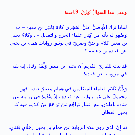
ويبقى هذا السؤالُ يُؤَرِّقُ الأباضية
:
لماذا ترك الأباضيُّ عليُّ الحَجَري كلامَ يَحْيَى بنِ معين – مع
وَصْفِهِ له بأنه من كِبَار علماء الجرح والتعديل – ، وكلامُ يحيى
بن معين كلامٌ واضحٌ وصريح في توثيق روايات همام بن يحيى
عن قتادة بن دعامة ؟!
قد ثبت للقارئِ الكريم أن يحيى بن معين وَثَّقَهُ وقال إنه ثقة
في مروياته عن قتادة!
وَلِأَنَّ كَلَامَ العلماء المتكلمين في همام معتبرٌ عندنا، فهو
محمولٌ على غير روايته عن قتادة ، إذْ وَثَّقُوهُ في روايته عن
قتادة بإطلاق. مع اعتبار تَرَاجُعِ مَنْ تَرَاجَعَ عَنْ كلامِهِ فيه كَـ
يحيى القطان!
ثم إِنَّ الذي رَوَى هذه الروايةَ عن همام بن يحيى رَجُلَانِ ثِقَتَانِ،