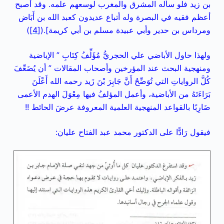
بن زيد فلو سأله المشرق والمغرب لوسعهم علمه. وقد أصبح
أعظم فقيه في البصرة وله أتباع عديدون كعبد الله بن أَبَاض
ومرداس بن حدير وأبي عبيدة مسلم بن أبي كريمة].(
[4]
)
ولهذا حاول الأباضي علي الحجريُّ مُؤَلِّفُ كِتَابِ ” الإباضية
ومنهجية البحث عند المؤرخين وأصحاب المقالات ” أن يُضَعِّفَ
كُلَّ الرواياتِ التي تُوَضِّحُ أَنَّ جَابِرَ بْنَ زَيد رحمه الله أَعْلَنَ
بَرَاءَتَهُ من الأباضية، وأعمل المؤلفُ فيها مِعْوَلَ الهدم الأعمى
ضَارِبًا بالقواعد المنهجية العلمية المعروفة عرضَ الحائط !!
فيقول رَادًّا على الدكتور محمد عبد الفتاح عليان: