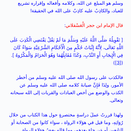
وسلم هو المبلغ عن الله، وكلامه وأفعاله وإقراره تشريع
للعباد، والكاذِبُ عليه كاذِبٌ على الله في الحقيقة!
قال الإمام ابن حجر الْعَسْقلاني
:
[ تَقْوِيلُهُ صَلَّى اللَّهُ عَلَيْهِ وَسَلَّمَ مَا لَمْ يَقُلْ يَقْتَضِي الْكَذِبَ عَلَى
اللَّهِ تَعَالَى، لِأَنَّهُ إِثْبَاتُ حُكْمٍ مِنَ الْأَحْكَامِ الشَّرْعِيَّةِ سَوَاءٌ كَانَ
فِي الْإِيجَابِ أَوِ النَّدْبِ، وَكَذَا مُقَابِلُهُمَا وَهُوَ الْحَرَامُ وَالْمَكْرُوهُ ].
)
[3]
(
فالكذب على رسول الله صلى الله عليه وسلم من أخطر
الأمور، ولِذَا فَإِنَّ صيانةَ كلامه صلى الله عليه وسلم عن
الكذب والوضع من أخص العبادات والقربات إلى الله سبحانه
وتعالى.
ولهذا قررتُ عملَ دراسةٍ مختصرةٍ حول هذا الكتاب من خلال
رُوَاتِهِ، وما قيل في هؤلاء الرواة ،
سواء كانوا من الصحابة أو
التابعين أو مَن جاء بعدهم، وما قاله بعضُ هؤلاءِ الرواةِ