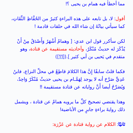
مما أخطأ فيه همام بن يحيى ؟!
أقول
: لا، بل تابعه على هذه البراءةِ كثيرٌ من الحُفَّاظِ الثِّقَاتِ،
كما سيأتي بيانُهُ إن شاء الله في حلقات قادمة !
لكن سأكرر قول ابن عدي: [ وهمامٌ أَشْهَرُ وَأَصْدَقُ مِنْ أَنْ
يُذْكَرَ له حديثٌ مُنْكَرٌ،
وأحاديثه مستقيمة عن قتادة
، وهو
متقدم في يَحيى بن أبي كثير ].(
[11]
)
فكما قلتُ سابقًا إِنَّ هذا الكلامَ قاطِعٌ في محلِّ النزاع، فابنُ
عَدِيٍّ صَرَّحَ أنه لا يوجد لِهَمَّـام بن يحيى حديثٌ مُنْكَرٌ وَاحِدٌ،
وَيُصَرِّحُ أيضا أَنَّ رواياته عن قتادة مستقيمة !!
وهذا يقتضي تصحيحَ كلِّ ما يرويه همامٌ عن قتادة ، ويشمل
ذلك روايةَ براءةِ جابرٍ من الأباضية!
ثانيًا
:
الكلام عن رواية قتادة عن عَزْرَة: