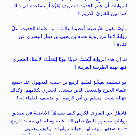
الروايات أن عِلْمَ الحديث الشريف يُقِرُّهُ أو يساعده في ذلك
كما تبين للقارئ الكريم !!
وأيضًا نقول للأباضية: أعطونا عالِـمًـا من علماء الحديث أعلَّ
روايةً لأنها من رواية همام بن يحيى بن دينار البصري عن
قتادة !
ثم إن هذه الرواية لَيْسَتْ حَدِيثًا نبويًا لِيَتَعَنَّتَ الأستاذ الحجري
فيها بهذه الطريقة الغريبة !
مع تسليمه بِصِحَّةِ مُسْنَدِ الربيع بن حبيب المجهول عند جميع
علماء الجرح والتعديل الذين يستدل الحجري بكلامهم، وَكذلك
جَهَالَةِ شيخِهِ مسلم بن أبي كريمة، أو تضعيف العلماء له !
فانظرْ أخي القارئ الكريم كيف يتساهَلُ الأباضيةُ في تصديق
رواياتٍ منسوبةٍ للنبيِّ صلى الله عليه وسلم في مسند الربيع
– مع ضعفها وإرسالها وجهالة رواتها -، وكيف يتعنتون