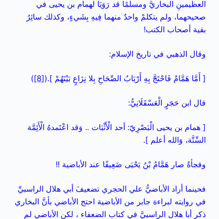
العظيمينِ البخاريَّ ومسلمًا قد رَوَيَا لهمام بن يحيى في
صحيحهما، ولم يتكلمْ واحدٌ منهما فِيهِ بِشَيءٍ، وكذلك سائِرُ
بقية أصحاب الكتب!
وقال الذهبي في تاريخ الإسلام:
[ أَمَّا هَمَّامٌ فَاحْتَجَّ بِهِ أَرْبَابُ الصِّحَاحِ بِلا نِزَاعٍ بَيْنَهُمْ ].(
[8]
)
قال ابن حَجَرٍ الْعَسْقَلَانِيُّ:
[ همام بن يحيى الْبَصْرِيّ: أحد الْأَثْبَات .. وَقد اعْتَمدهُ الْأَئِمَّة
السِّتَّة، وَالله أعلم ].
وفجأةً صار هَمَّامُ بْنُ يَحْيَى ضَعِيفًا عند الأباضية !!
فحينما أراد الأباضيُّ علي الحجري تضعيفَ أبي هلال الراسبيِّ
في روايته لبراءة جابر من الأباضية احتج الأباضي بأنَّ البخاري
ذكر أبا هلال الراسبيَّ في كتاب الضعفاء ، لكن الأباضي لم