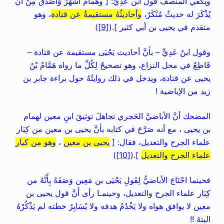
ويكفي المنصفَ قولُ ابن عَدِيٍّ: [ وهمامٌ أَشْهَرُ وَأَصْدَقُ مِنْ أَنْ
يُذْكَرَ له حديثٌ مُنْكَرٌ،
وأحاديثُهُ مستقيمةٌ عن قتادة
، وهو
متقدم في يحيى بن أبي كثير ].(
[9]
)
وقول ابنُ عَدِيٍّ – بأنَّ أحاديث يَحْيَى مستقيمة عن قتادة –
قَاطِعٌ في محل النزاع، وهو تصحيحٌ لِكُلِّ ما رواه هَمَّامُ بْنُ
يحيى عن قتادة، ويدخل في ذلك روايتُهُ حول براءة جابر بن
زيد من الإباضية !
المضحك أنَّ الأباضيَّ الحَجري تجاهلَ توثيقَ ابنِ معين لهمام
بن يحيى ، مع أنه صَرَّحَ في كتابه بأنَّ يحيى بن معين من كِبَار
علماء الجرح والتعديل، فقال: [
يحيى بن معين
،
وهو من كبار
علماء الجرح والتعديل
].(
[10]
)
فحينما احْتَاجَ الأباضيُّ لِقَولِ يَحْيَى بن مَعِين وَصَفَهُ بِأَنَّهُ من
كِبَار علماء الجرح والتعديل، وحينمـا رأى أَنَّ قول يحيى بن
معين لا يوافق هواه ولا يَخْدُمُ هدفه ولا يُسَايِرُ خطته لم يَذْكُرْهُ
البتةَ !!