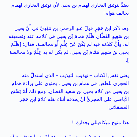
يعتدَّ بتوثيق البخاري لهمام بن يحيى لأن توثيق البخاري لهمام
يخالف هواه !
وقد ذَكَرَ ابنُ حَجَرٍ قولَ عبدِ الرحمنِ بنِ مَهْدِيِّ في أَنَّ يحيى
بنَ سَعِيدٍ القَطَّان ظَلَمَ همامَ بْنَ يحيى في كلامه عنه وتضعيفه
له، وَأَنَّ كلامَه فيه لم يَكُنْ عَنْ عِلْمٍ أَو مجالسة، فقال: [ظَلَمَ
يحيى بنُ سَعِيدٍ هَمَّامَ بْنَ يحيى، لم يكن له به عِلْمٌ ولا مجالسة
].
يعني نفس الكتاب – تهذيب التهذيب – الذي استدلَّ منه
الحجري للطعن في همام بن يحيى ، يحتوي على براءة همام
بن يحيى من كلام يحيى بن سعيد القطان، ومع ذلك لَمْ يَسْتَحِ
الأباضي علي الحجريُّ أنْ يحذفه أثناء نقله كلامَ ابنِ حَجَر
العسقلاني!
هذا
منهج ميكافيللي بجدارة !!