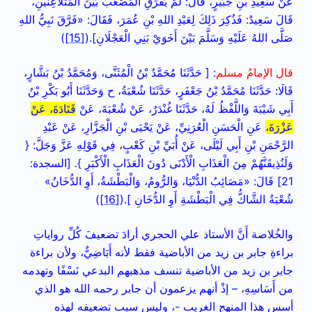
عَنْ سَعِيدِ بْنِ جُبَيْرٍ، قَالَ: لَمْ يُفَرِّقِ الْمُصْعَبُ بَيْنَ الْمُتَلَاعِنَيْنِ،
قَالَ سَعِيدٌ: فَذُكِرَ ذَلِكَ لِعَبْدِ اللهِ بْنِ عُمَرَ، فَقَالَ: «فَرَّقَ نَبِيُّ اللهِ
صَلَّى اللهُ عَلَيْهِ وَسَلَّمَ بَيْنَ أَخَوَيْ بَنِي الْعَجْلَانِ].(
[15]
)
قال الإمامُ مسلم
: [ حَدَّثَنَا مُحَمَّدُ بْنُ الْمُثَنَّى، وَمُحَمَّدُ بْنُ بَشَّارٍ،
قَالَا: حَدَّثَنَا مُحَمَّدُ بْنُ جَعْفَرٍ، حَدَّثَنَا شُعْبَةُ، ح وَحَدَّثَنَا أَبُو بَكْرِ بْنُ
أَبِي شَيْبَةَ وَاللَّفْظُ لَهُ، حَدَّثَنَا غُنْدَرٌ، عَنْ شُعْبَةَ، عَنْ
قَتَادَةَ، عَنْ
عَزْرَةَ،
عَنِ الْحَسَنِ الْعُرَنِيِّ، عَنْ يَحْيَى بْنِ الْجَزَّارِ، عَنْ عَبْدِ
الرَّحْمَنِ بْنِ أَبِي لَيْلَى، عَنْ أُبَيِّ بْنِ كَعْبٍ، فِي قَوْلِهِ عَزَّ وَجَلَّ: {
وَلَنُذِيقَنَّهُمْ مِنَ الْعَذَابِ الْأَدْنَى دُونَ الْعَذَابِ الْأَكْبَرِ }. [السجدة:
21] قَالَ: «مَصَائِبُ الدُّنْيَا، وَالرُّومُ، وَالْبَطْشَةُ، أَوِ الدُّخَانُ»
شُعْبَةُ الشَّاكُّ فِي الْبَطْشَةِ أَوِ الدُّخَانِ ].(
[16]
)
والخُلاصة أَنَّ الأستاذ علي الحجري أرادَ تضعيفَ كُلِّ رواياتِ
براءةِ جابر بن زيد من الأباضية فقط لأنه أَبَاضِيٌّ، ولأن براءة
جابر بن زيد من الأباضية تنسف مذهبهم البدعي نَسْفًا وتهدمه
من أَسَاسِهِ، – إذْ أنهم يزعمون أن جابر رحمه الله هو الذي
أسس هذا المنهج الغريب -، وليس سبب تضعيفه لهذه