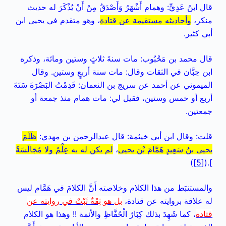
قال ابنُ عَدِيٍّ: وهمام أَشْهَرُ وَأَصْدَقُ مِنْ أَنْ يُذْكَرَ له حديث
منكر،
وأحاديثه مستقيمة عن قتادة
، وهو متقدم في يحيى ابن
أبي كثير.
قال محمد بن مَحْبُوب: مات سنةَ ثلاثٍ وستين ومائة، وذكره
ابن حِبَّان في الثقات وقال: مات سنة أربعٍ وستين. وقال
الميموني عن أحمد عن سريج بن النعمان: قَدِمْتُ البَصْرَةَ سَنَةَ
أربع أو خمس وستين، فقيل لي: مات همام منذ جمعة أو
جمعتين.
قلت: وقال ابن أبي خيثمة: قال عبدالرحمن بن مهدي:
ظَلَمَ
يحيى بنُ سَعِيدٍ هَمَّامَ بْنَ يحيى
،
لم يكن له به عِلْمٌ ولا مُجَالَسَةٌ
)
[5]
].(
والمستنبَط من هذا الكلام وخلاصته أَنَّ الكلامَ في هَمَّام ليس
له علاقة بروايته عن قتادة،
بل هو ثِقَةٌ ثَبْتٌ في روايته عن
قتادة
، كما شَهِدَ بذلك كِبَارُ الْحُفَّاظِ والأئمة !! وهذا هو الكلام