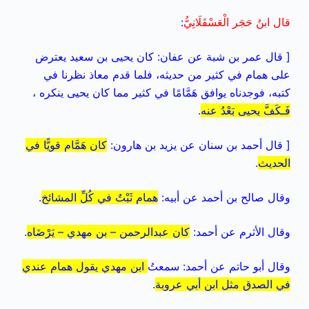
قال ابنُ حَجَر الْعَسْقَلَانِيُّ
:
[ قال عمر بن شبة عن عفان: كان يحيى بن سعيد يعترض
على همام في كثير من حديثه، فلما قدم معاذ نظرنا في
كتبه، فوجدناه يوافق هَمَّامًا في كثير مما كان يحيى ينكره ،
فَـكَفَّ يحيى بَعْدُ عنه
.
[ قال أحمد بن سنان عن يزيد بن هارون:
كان هَمَّام قويًّا في
الحديث
.
وقال صالح بن أحمد عن أبيه:
همام ثَبْتٌ في كُلِّ المشائخ
.
وقال الأثرم عن أحمد:
كان عبدالرحمن – بن مهدي – يَرْضَاه
.
وقال أبو حاتم عن أحمد: سمعتُ
ابن مهدي يقول همام عندي
في الصدق مثل ابن أبي عروبة
.