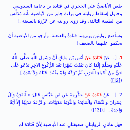
طعن الأباضيُّ علي الحجري في قتادة بن دعامة السدوسي
وحاول إسقاط روايته في براءة جابر من الأباضية بأنه مُدَلِّس
من الطبقة الثالثة، وقد رَوَى روايتَه عن عَزْرَةَ بالعنعنة !!
وسأضع روايتينِ يرويهما قتادةُ بالعنعنة، وأرجو من الأباضية أنْ
يحكموا عليهما بالضعف !
1.
[ .. عَنْ
قَتَادَةَ عَنْ
أَنَسِ بْنِ مَالِكٍ أَنَّ رَسُولَ اللَّهِ صَلَّى اللَّهُ
عَلَيْهِ وَسَلَّمَ إِنَّمَا كَانَ يَقْنُتُ شَهْرًا بَعْدَ الرُّكُوعِ الآخِرِ يَدْعُو عَلَى
حَيٍّ مِنْ أَحْيَاءِ الْعَرَبِ ثُمَّ تَرَكَهُ وَلَمْ يَقْنُتْ قَبْلَهُ وَلاَ بَعْدَهُ ].
)
[12]
(
2. [ .. عَنْ
قَتَادَةَ عَنْ
عِكْرِمَةَ عَنِ ابْنِ عَبَّاسٍ قَالَ: «الْبَقَرَةُ وَآلُ
عِمْرَانَ وَالنِّسَاءُ وَالْمَائِدَةُ وَالتَّوْبَةُ مَدَنِيَّاتٌ، وَالرَّعْدُ مَدَنِيَّةٌ إِلاَّ آيَةً
وَاحِدَةً .. ].(
[13]
)
فهل هاتانِ الروايتانِ ضعيفتانِ عند الأباضية لِأَنَّ قَتَادَةَ لم