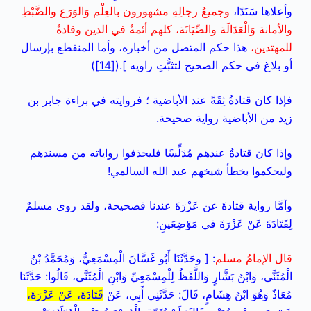
وأعلاها سَنَدًا،
وجميعُ رجالِهِ مشهورون بالعِلْم وَالوَرَع والضَّبْطِ
والأمانة وَالْعَدَالَة والصِّيَانَة، كلهم أئمةٌ في الدين وقادةٌ
للمهتدين،
هذا حكم المتصل من أخباره، وأما المنقطع بإرسال
أو بلاغ في حكم الصحيح لتثبُّتِ راويه ].(
[14]
)
فإذا كان قتادةُ ثِقَةً عند الأباضية ؛ فروايته في براءة جابر بن
زيد من الأباضية رواية صحيحة.
وإذا كان قتادةُ عندهم مُدَلِّسًا فليحذفوا رواياته من مسندهم
وليحكموا بخطأ شيخهم عبد الله السالمي!
وأمَّا رواية قتادةَ عن عَزْرَةَ عندنا فصحيحة، ولقد روى مسلمٌ
لِقَتَادَةَ عَنْ عَزْرَةَ في مَوْضِعَينِ:
قال الإمامُ مسلم
: [ وحَدَّثَنَا أَبُو غَسَّانَ الْمِسْمَعِيُّ، وَمُحَمَّدُ بْنُ
الْمُثَنَّى، وَابْنُ بَشَّارٍ وَاللَّفْظُ لِلْمِسْمَعِيِّ وَابْنِ الْمُثَنَّى، قَالُوا: حَدَّثَنَا
مُعَاذٌ وَهُوَ ابْنُ هِشَامٍ، قَالَ: حَدَّثَنِي أَبِي، عَنْ
قَتَادَةَ، عَنْ عَزْرَةَ،