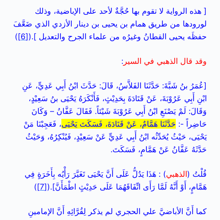
[ هذه الرواية لا تقوم بها حُجَّةٌ لأحد على الإباضية، وذلك
لورودها من طريق همام بن يحيى بن دينار الأزدي الذي ضَعَّفَ
حفظَه يحيى القطانُ وغيرُه من علماء الجرح والتعديل ].(
[6]
)
وقد قال الذهبي في السير
:
[عُمَرُ بنُ شَبَّةَ: حَدَّثَنَا الفَلاَّسُ، قَالَ: حَدَّثَ ابْنُ أَبِي عَدِيٍّ، عَنِ
ابْنِ أَبِي عَرُوْبَةَ، عَنْ قَتَادَةَ بِحَدِيْثٍ، فَأَنْكَرَهُ يَحْيَى بنُ سَعِيْدٍ،
وَقَالَ: لَمْ يَصْنَعِ ابْنُ أَبِي عَرُوْبَةَ شَيْئاً. فَقَالَ عَفَّانُ – وَكَانَ
حَاضِراً -:
حَدَّثَنَا هَمَّامٌ، عَنْ قَتَادَةَ، فَسَكَتَ يَحْيَى
، فَعَجِبْنَا مَنْ
يَحْيَى، حَيْثُ يُحَدِّثُه ابْنُ أَبِي عَدِيٍّ عَنْ سَعِيْدٍ، فَيُنْكِرُهُ، وَحَيْثُ
حَدَّثَهُ عَفَّانُ عَنْ هَمَّامٍ، فَسَكَتَ.
قُلْتُ (
الذهبي
) : هَذَا يَدُلُّ عَلَى أَنَّ يَحْيَى تَغَيَّرَ رَأْيُه بِأَخَرَةٍ فِي
هَمَّامٍ، أَوْ أَنَّهُ لَمَّا رَأَى اتِّفَاقَهُمَا عَلَى حَدِيْثٍ اطْمَأَنَّ].(
[7]
)
كما أَنَّ الأباضيَّ علي الحجري لم يذكر لِقُرَّائِهِ أَنَّ الإمامينِ