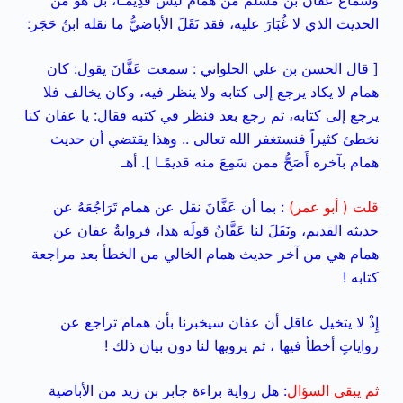
وسماع عفان بن مسلم من همام ليس قَدِيمًـا، بل هو من
الحديث الذي لا غُبَارَ عليه، فقد نَقَلَ الأباضيُّ ما نقله ابنُ حَجَر:
[ قال الحسن بن علي الحلواني : سمعت عَفَّانَ يقول: كان
همام لا يكاد يرجع إلى كتابه ولا ينظر فيه، وكان يخالف فلا
يرجع إلى كتابه، ثم رجع بعد فنظر في كتبه فقال: يا عفان كنا
نخطئ كثيراً فنستغفر الله تعالى .. وهذا يقتضي أن حديث
همام بآخره أَصَحُّ ممن سَمِعَ منه قديمًـا ]. أهـ
قلت ( أبو عمر)
: بما أن عَفَّانَ نقل عن همام تَرَاجُعَهُ عن
حديثه القديم، ونَقَلَ لنا عَفَّانُ قولَه هذا، فروايةُ عفان عن
همام هي من آخر حديث همام الخالي من الخطأ بعد مراجعة
كتابه !
إِذْ لا يتخيل عاقل أن عفان سيخبرنا بأن همام تراجع عن
رواياتٍ أخطأ فيها ، ثم يرويها لنا دون بيان ذلك !
ثم يبقى السؤال
: هل رواية براءة جابر بن زيد من الأباضية