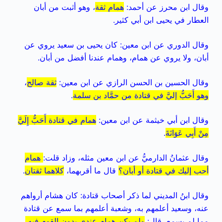
وقال ابن محرز عن أحمد:
همام ثقة
، وهو أثبت من أبان
العطار في يحيى ابن أبي كثير.
وقال الدوري عن ابن معين: كان يحيى بن سعيد يروي عن
أبان، ولا يروي عن همام، وهمام عندنا أفضل من أبان.
وقال الحسين بن الحسن الرازي عن ابن معين:
ثقة صالح
،
وهو أَحَبُّ إليَّ في قتادة من حمَّاد بن سلمة
.
وقال ابن أبي خيثمة عن ابن معين:
همام في قتادة أَحَبُّ إِلَيَّ
مِنْ أَبِي عَوَانَةَ
.
وقال عثمانُ الدارميُّ عن ابن معين مثله، وزاد قلت:
همام
أحب إليك في قتادة أو أبان؟
قال ما أقربهما،
كلاهما ثقتان
.
وقال ابنُ المديني لما ذكر أصحاب قتادة: كان هشام أرواهم
عنه، وسعيد أعلمهم به، وشعبة أعلمهم بما سمع عن قتادة
مما لم يسمع، قال:
ولم يكن همام عندي بدون القوم فيه،