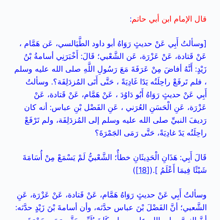
قال الإمام ابن أبي حاتم
:
[وسألتُ أَبِي عَنْ حديثٍ رَوَاهُ أبو داود الطَّيَالسي، عَن هَمَّام ،
عَنْ قَتادة، عَنْ عَزْرَة، عَن الشَّعْبي؛ قَالَ: أَخْبَرَنِي أسامةُ بْنُ
زَيْدٍ: أَنَّهُ أفاضَ مِنْ عَرَفَةَ مَعَ رَسُولِ اللَّهِ صلى الله عليه وسلم
، فلم تَرفَعْ راحِلَتُه يَدًا غَادِيَةً ، حَتَّى أَتَى المُزدَلِفَة؟. وسألتُ
أَبِي عَنْ حديثٍ رَوَاهُ أَبُو دَاوُدَ ، عَنْ هَمَّام، عَنْ قَتادة، عَنْ
عَزْرَة، عَنِ الْحَسَنِ العُرَني ، عَنِ الفَضْل بْنِ عباس: أنه كان
رَديفَ
النبيِّ صلى الله عليه وسلم إلى المُزدَلِفَة، ولم تَرْفَعْ
راحِلَتُه يَدً غادِيَةً، حَتَّى رَمَى الجَمْرَةَ؟
قَالَ أَبِي: هَذَانِ الْحَدِيثَانِ خطأٌ؛ الشَّعْبيُّ لَمْ يَسْمَعْ مِنْ أُسَامَةَ
شَيْئًا فِيمَا أَعْلَمُ ].(
[18]
)
وسألتُ أَبِي عَنْ حديثٍ رَوَاهُ هَمَّام، عَنْ قَتادة، عَنْ عَزْرَة، عَنِ
الشَّعبي؛ أنَّ الفَضْلَ بْنَ عباس حدَّثه، وأن أسامةَ بْنَ زَيْدٍ حدَّثه: