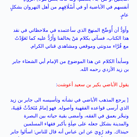
أنفسهم في
الأباضية أو في أَسْلَافِهِم من أهل النهروان بشكلٍ
عامٍ.
وأَوَدُّ أن أُوَضِّحَ المنهجَ الذي سأعتمده في ملاحظاتي في نقد
هذا الكتاب، فسآتي بكلام مَنْ يخالفنا وَأَرُدُّ عليه كما تَعَوَّدْتُ
مع قُرَّاء مدونتي وموقعي ومشاهدي قناتي الكرام.
وسأبدأ الكلام عن هذا الموضوع من الإمام أبي الشعثاء جابر
بن زيد الأزدي رحمه الله.
يقول الأباضي بكير بن سعيد أعوشت
:
[ يرجع المذهب الأباضي في نشأته وتأسيسه الى جابر بن زيد
الذي أرسى قواعده الفقهية وأصوله. فهو إمامٌ مُتَحَدِّثٌ فَقِيهٌ،
وتبحَّر بعمق في الفقه، وأمضى بقية حياته بين البصرة
والمدينة بشكل جعله على صِلَةٍ بأكبر فقهاء المسلمين
حينذاك. وقد رُوِيَ عن ابن عباس أنه قال للناس: اسألوا جابر