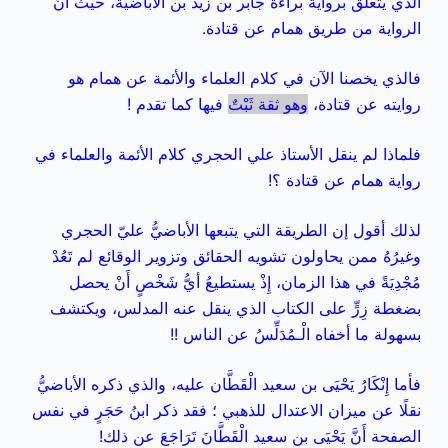
الذي يتعلق برواية براءة جابر بن زيد بن الأباضية، حيث أَنَّ
الرواية من طريق همام عن قتادة.
فالذي يخصنا الآن في كلام العلماء والأئمة عن همام هو
روايته عن قتادة،
وهو ثقة ثَبْتٌ
فيها كما تقدم !
فلماذا لم ينقل الأستاذ علي الحجري كلام الأئمة والعلماء في
رواية همام عن قتادة ؟!
لذلك أقول إن الطريقة التي يتبعها الأباضيُّ عليّ الحجري
وغيرُهُ ممن يحاولون تشويه الحقائق
وتزوير الوقائع لم تَعُدْ
مُجْدِيَةً في هذا الزمان، إِذْ يستطيعُ أيُّ شَخْصٍ أَنْ يحصل
بضغطة زِرٍّ على الكتاب الذي ينقل عنه المدلس، ويكتشف
بسهولة ما أخفاه الْـمُدَلِّسُ عن الناس !!
فأما إِنْكَارُ يَحْيَى بن سعيد الْقَطَّان عليه، والذي ذكره الأباضيُّ
نقلًا عن ميزان الاعتدال للذهبي ؛ فقد ذكر ابنُ حَجَرٍ في نفس
الصفحة أَنَّ يَحْيَى بن سعيد الْقَطَّانَ تَرَاجَعَ عن ذلك!