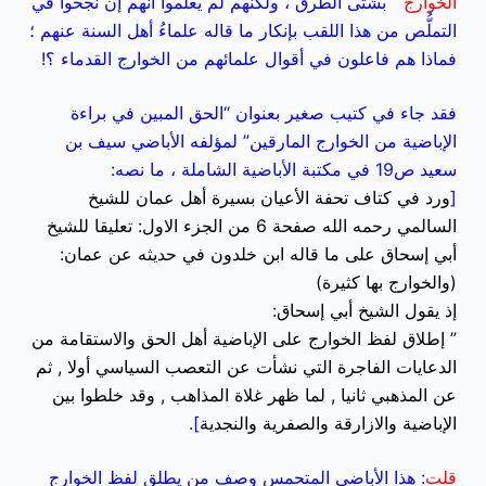
الخوارج
“ بشتى الطرق ، ولكنهم لم يعلموا أنهم إن نجحوا في
التملُّص من هذا اللقب بإنكار ما قاله علماءُ أهل السنة عنهم ؛
فماذا هم فاعلون في أقوال علمائهم من الخوارج القدماء ؟!
فقد جاء في كتيب صغير بعنوان “الحق المبين في براءة
الإباضية من الخوارج المارقين” لمؤلفه الأباضي سيف بن
سعيد ص19 في مكتبة الأباضية الشاملة ، ما نصه:
[
ورد في كتاف تحفة الأعيان بسيرة أهل عمان للشيخ
السالمي رحمه الله صفحة 6 من الجزء الاول: تعليقا للشيخ
أبي إسحاق على ما قاله ابن خلدون في حديثه عن عمان:
(والخوارج بها كثيرة)
إذ يقول الشيخ أبي إسحاق:
” إطلاق لفظ الخوارج على الإباضية أهل الحق والاستقامة من
الدعايات الفاجرة التي نشأت عن التعصب السياسي أولا , ثم
عن المذهبي ثانيا , لما ظهر غلاة المذاهب , وقد خلطوا بين
الإباضية والازارقة والصفرية والنجدية
].
قلت
: هذا الأباضي المتحمس وصف من يطلق لفظ الخوارج