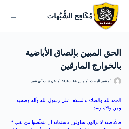
ا
ل
مُكَافِح الشُّبُهات
ت
ج
ا
و
الحق المبين بإلصاق الأباضية
ز
إ
بالخوارج المارقين
ل
ى
ا
أبو عمر الباحث
يناير 14, 2018
خربشات أبي عمر
ل
م
الحمد لله والصلاة والسلام على رسول الله وآله وصحبه
ح
ومن والاه وبعد:
ت
و
فالأباضية لا يزالون يحاولون باستماتة أن يتملّصوا من لقب “
ى