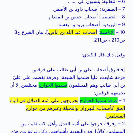
6 – الثعالبة: ينسبون إلى ….. .
7 – الصفرية: أصحاب داود بن الأصفر.
8 – الحفصية: أصحاب حفص بن المقدام.
9 – اليزيدية: أصحاب يزيد بن يغسة.
10 –
الإباضية
:
أصحاب عبد الله بن إباض
.]. بيان الشرع ج3
ص210 ، ص211
وقبل ذلك قال الكندي:
[فافترق أصحاب علي بن أبي طالب على فرقتين:
فرقة شايعت عليا فسموا الشيعة، وفرقة نقضت على عليّ
بن أبي طالب وهم المسلمون
فسموا الخوارج
مختلفين إلا أن
تجمعهم فرقتين:
1 –
فرقة سموا الخوارج
بخروجهم على أئمة الضلال في اتباع
الحق كأصحاب النهروان والنخيلة وغيرهم من خوارج
المسلمين
.
2 – وفرقة خرجوا على أئمة العدل وأهل الاستقامة من
المسلمين كالأزارقة والنجدية وأشباههم، وكل فرقة من هذه