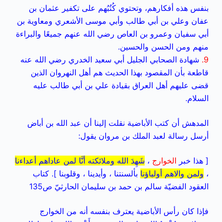
بنفس هذه أفكارهم، وتحتوي كُتُبُهم على تكفير عثمان بن
عفان وعلي بن أبي طالب وأبي موسى الأشعري ومعاوية بن
أبي سفيان وعمرو بن العاص رضي الله عنهم جميعًا والبراءة
منهم ومن الحسن والحسين.
9.
شهادة الصحابي الجليل أبي سعيد الخدري رضي الله عنه
قاطعة بأن المقصود بهذا الحديث هم أهل النهروان الذين
قضى عليهم أهل العراق بقيادة علي بن أبي طالب عليه
السلام.
المدهش أن كتب الأباضية نقلت إلينا أن عبد الله بن أباض
أرسل رسالة لعبد الملك بن مروان يقول:
[ هذا خبر
الخوارج
،
شَهِدَ الله وملائكته أنَّا لمن عاداهم أعداءنا
،
ولمن والاهم أولياؤنا
بألسنتنا ، وأيدينا ، وقلوبنا ]. كتاب
العقود الفضيّة سالم بن حمد بن سليمان الحارثيّ ص135
فإذا كان رأس الأباضية يعترف بنفسه أنه من الخوارج