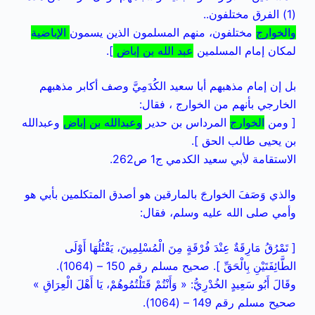
(1) الفرق مختلفون..
والخوارج
مختلفون، منهم المسلمون الذين يسمون
الإباضية
لمكان إمام المسلمين
عبد الله بن إباض
].
بل إن إمام مذهبهم أبا سعيد الكُدَمِيَّ وصف أكابر مذهبهم
الخارجي بأنهم من الخوارج ، فقال:
[ ومن
الخوارج
المرداس بن حدير
وعبدالله بن إباض
وعبدالله
بن يحيى طالب الحق ].
الاستقامة لأبي سعيد الكدمي ج1 ص262.
والذي وَصَفَ الخوارجَ بالمارقين هو أصدق المتكلمين بأبي هو
وأمي صلى الله عليه وسلم، فقال:
[ تَمْرُقُ مَارِقَةٌ عِنْدَ فُرْقَةٍ مِنَ الْمُسْلِمِينَ، يَقْتُلُهَا أَوْلَى
الطَّائِفَتَيْنِ بِالْحَقِّ ]. صحيح مسلم رقم 150 – (1064).
وقَالَ أَبُو سَعِيدٍ الخُدْرِيُّ: « وَأَنْتُمْ قَتَلْتُمُوهُمْ، يَا أَهْلَ الْعِرَاقِ »
صحيح مسلم رقم 149 – (1064).