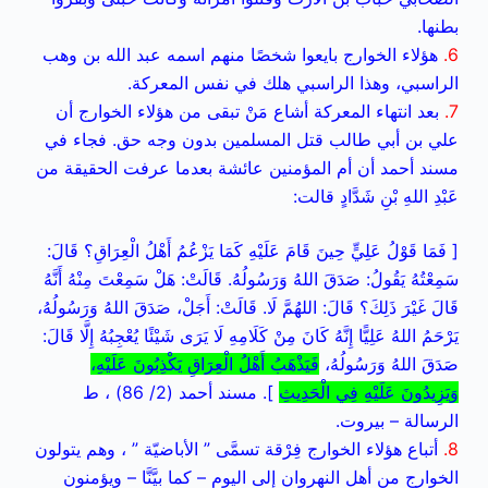
بطنها.
6.
هؤلاء الخوارج بايعوا شخصًا منهم اسمه عبد الله بن وهب
الراسبي، وهذا الراسبي هلك في نفس المعركة.
7.
بعد انتهاء المعركة أشاع مَنْ تبقى من هؤلاء الخوارج أن
علي بن أبي طالب قتل المسلمين بدون وجه حق. فجاء في
مسند أحمد أن أم المؤمنين عائشة بعدما عرفت الحقيقة من
عَبْدِ اللهِ بْنِ شَدَّادٍ قالت:
[ فَمَا قَوْلُ عَلِيٍّ حِينَ قَامَ عَلَيْهِ كَمَا يَزْعُمُ أَهْلُ الْعِرَاقِ؟ قَالَ:
سَمِعْتُهُ يَقُولُ: صَدَقَ اللهُ وَرَسُولُهُ. قَالَتْ: هَلْ سَمِعْتَ مِنْهُ أَنَّهُ
قَالَ غَيْرَ ذَلِكَ؟ قَالَ: اللهُمَّ لَا. قَالَتْ: أَجَلْ، صَدَقَ اللهُ وَرَسُولُهُ،
يَرْحَمُ اللهُ عَلِيًّا إِنَّهُ كَانَ مِنْ كَلَامِهِ لَا يَرَى شَيْئًا يُعْجِبُهُ إِلَّا قَالَ:
صَدَقَ اللهُ وَرَسُولُهُ،
فَيَذْهَبُ أَهْلُ الْعِرَاقِ يَكْذِبُونَ عَلَيْهِ،
وَيَزِيدُونَ عَلَيْهِ فِي الْحَدِيثِ
].
مسند أحمد (2/ 86) ، ط
الرسالة – بيروت.
8.
أتباع هؤلاء الخوارج فِرْقة تسمَّى ” الأباضيّة ” ، وهم يتولون
الخوارج من أهل النهروان إلى اليوم – كما بيَّنَّا – ويؤمنون