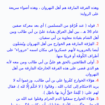
وهذه الفرقة
المارقة هم أهل النهروان ، وهذه أضواء سريعة
على الرواية:
1.
قوله ( عند فُرْقَةٍ من المسلمين ) أي بعد معركة صفين
عام 36 هـ ، بين أهل العراق بقيادة عليّ بن أبي طالب وبين
أهل الشام بقيادة معاوية بن أبي سفيان.
2.
الفِرْقة المارقة هم الخوارج من أهل النهروان ويُسَمَّون
أيضا بالحرورية لأنهم عسكروا في مكان اسمه “حروراء” على
أطراف الكُوفَة أو قريبًا منها.
3.
أولى الطائفتين بالحق هو عليُّ بن أبي طالب ومن معه لأنه
هو الذي قضى على هذه الفرقة الخارجيّة المَارِقة من أهل
النهروان.
4.
هؤلاء الخوارج كفّروا علي بن أبي طالب، وزعموا أنه لا
يريد الاحتكام إلى كتاب الله ، وقالوا: ( لا حُكْمَ إِلَّا لله )، فقال
لهم علي: ( كَلِمَةُ حَقٍّ أُرِيدَ بها باطِل ).
5.
هؤلاء الخوارج سفكوا الدم الحرام وقتلوا عبد الله بن
الصحابي خبَّاب بن الأرَتّ وقتلوا امرأته وكانت حُبْلى وبقروا