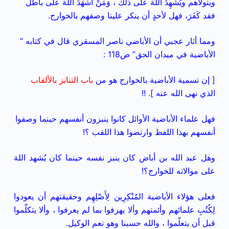
ويتولاهم ويُشْهِدُ اللهَ على ذلك ، وَمَنْ أَشْهَدَ اللهَ على باطل
فقد كَفَرَ، فهل لأحدٍ أن ينكر علينا وصفهم بالخوارج.
ومما أثار عجبي أن الأباضي ناصر المسقري قال في كتابه “
الأباضية في ميدان الحق” ص118 :
[ إن تسمية الأباضية بالخوارج هو من
باب التنابز بالألقاب
الذي نهى الله عنه ]. !!
فهل علماء الأباضية الأوائل كانوا ينبزون أنفسهم حينما وصفوا
أنفسهم بهذا اللفظ وارتضوا هذا اللقب ؟!
وهل عبد الله بن أباض كان ينبز نفسه حينما كان يُشهد اللهَ
على موالاته للخوارج؟!
فعلى هؤلاء الأباضية المُنْكِرِين لِأَصْلِهِم وحقيقتهم أن يعودوا
لِكُتُبِ علمائهم وأئمتهم وألا يهرفوا بما لم يعرفوا ، وألا يتكلّموا
قبل أن يتعلّموا ، والله حسبنا وهو نعم الوكيل.