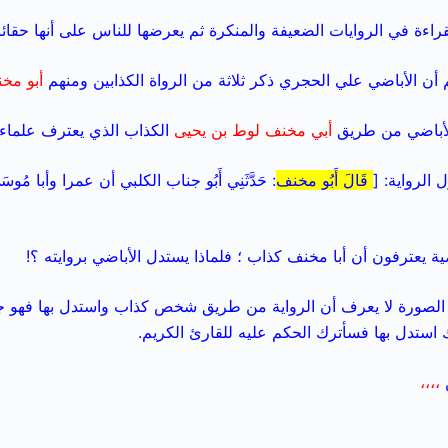
للقراءة في الروايات الضعيفة والمنكرة ثم يعرضها للناس على أنها حقائق ا
أن الأباضي علي الحجري ذكر ثلاثة من الرواة الكذابين ومنهم
أبو مخ
 الأباضي من طريق
أبي مخنف لوط بن يحيى
الكذاب الذي يعترف علماء ال
الرواية: [
قَالَ أَبُو مخنف
: حَدَّثَنِي أَبُو جناب الكلبي أن عمرا وأبا مُوس
ية يعترفون أن أبا مخنف كذاب ؛ فلماذا يستدل الأباضي بروايته ؟!
لصورة لا يعرف أن الرواية من طريق شخص كذاب واستدل بها فهو جاهل 
 استدل بها فسأترك الحكم عليه للقارئ الكريم.
ن
،،،،