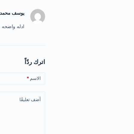
يوسف محمد
ادله واضحه 
اترك ردّاً
الاسم
*
أضف تعليقًا