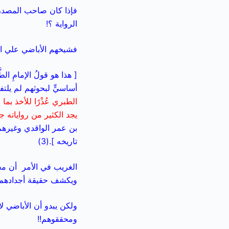
فإذا كان صاحب المصدر 
الرواية ؟!
فشيخهم الأباضي علي الحجر
[ هذا هو قولُ الإمامِ الط
أساسيٍّ لبحوثهم لم يلت
الطبري عُذْرًا للأخذ ب
يجد الكثير من رواياته 
بن عمر الواقدي وغيرهم.
تاريخه ].(3)
الغريب في الأمر أن مح
ويكشف حقيقة أجدادهم ال
ولكن يبدو
أن الأباضي لا
ومحققوهم!!