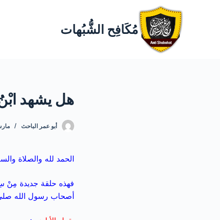
مُكَافِح الشُّبُهات
هل يشهد ابْنُ
أبو عمر الباحث
مارس 20,
الحمد لله والصلاة والسل
فهذه حلقة جديدة مِنْ سِ
أصحاب رسول الله صلى ا