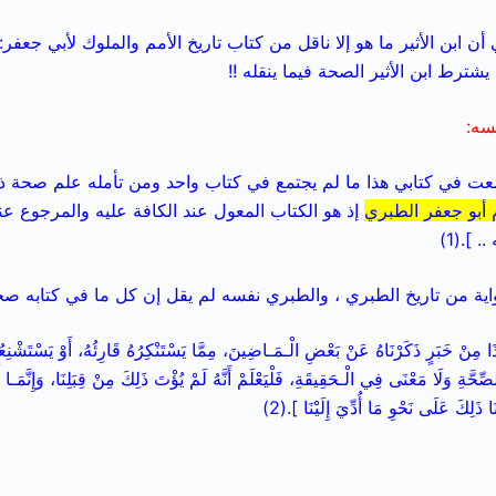
ي أن ابن الأثير ما هو إلا ناقل من كتاب تاريخ الأمم والملوك لأبي جعف
شترط ابن الأثير الصحة فيما ينقله !!
فسه:
عت في كتابي هذا ما لم يجتمع في كتاب واحد ومن تأمله علم صحة ذ
م أبو جعفر الطبري
إذ هو الكتاب المعول عند الكافة عليه والمرجوع عن
 ].(1)
رواية من تاريخ الطبري ، والطبري نفسه لم يقل إن كل ما في كتابه ص
مِنْ خَبَرٍ ذَكَرْنَاهُ عَنْ بَعْضِ الْـمَـاضِينَ، مِمَّا يَسْتَنْكِرُهُ قَارِئُهُ، أَوْ يَسْتَشْنِعُه
حَّةِ وَلَا مَعْنَى فِي الْـحَقِيقَةِ، فَلْيَعْلَمْ أَنَّهُ لَمْ يُؤْتَ ذَلِكَ مِنْ قِبَلِنَا، وَإِنَّمَـا
َّيْنَا ذَلِكَ عَلَى نَحْوِ مَا أُدِّيَ إِلَيْنَا ].(2)