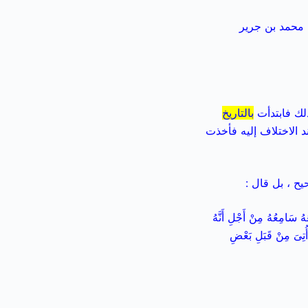
ر: محمد بن جرير
لك فابتدأت
بالتاريخ
د الاختلاف إليه فأخذت
حيح
، بل قال :
ُ سَامِعُهُ مِنْ أَجْلِ أَنَّهُ
 أُتِىَ مِنْ قَبَلِ بَعْضِ