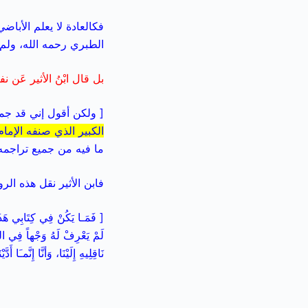
فكالعادة لا يعلم الأباض
الطبري رحمه الله، ولم ي
بل قال ابْنُ الأثير عَن ن
[ ولكن أقول إني قد جم
الكبير الذي صنفه الإما
ما فيه من جميع تراجمه ..
فابن الأثير نقل هذه ال
[ فَمَـا يَكُنْ فِي كِتَابِي هَذَا 
لَمْ يَعْرِفْ لَهُ وَجْهاً فِي الصِّ
نَاقِلِيهِ إِلَيْنَا، وَأنَّا إِنَّمـَا أَد