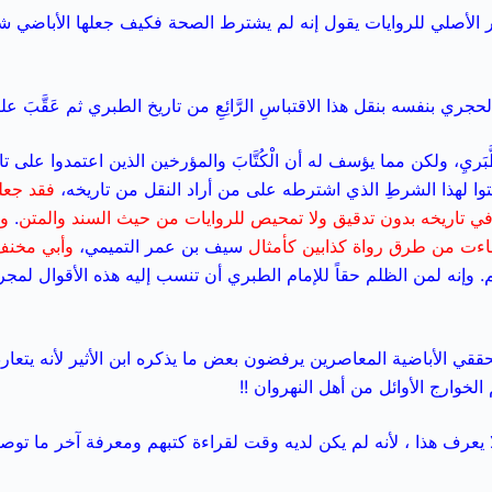
الأصلي للروايات يقول إنه لم يشترط الصحة فكيف جعلها الأباضي 
ي بنفسه بنقل هذا الاقتباسِ الرَّائِعِ من تاريخ الطبري ثم عَقَّبَ عليه ق
َّبَريِ، ولكن مما يؤسف له أن الْكُتَّابَ والمؤرخين الذين اعتمدوا على تا
فتوا لهذا الشرطِ الذي اشترطه على من أراد النقل من تاريخه،
فقد جعلو
ما في تاريخه بدون تدقيق ولا تمحيص للروايات من حيث السند والمتن
.
وا
جاءت من طرق رواة كذابين كأمثال
سيف بن عمر التميمي،
وأبي مخنف
 وإنه لمن الظلم حقاً للإمام الطبري أن تنسب إليه هذه الأقوال لمج
ققي الأباضية المعاصرين يرفضون بعض ما يذكره ابن الأثير لأنه يتعا
خوارج الأوائل من أهل النهروان !!
 يعرف هذا ، لأنه لم يكن لديه وقت لقراءة كتبهم ومعرفة آخر ما توص