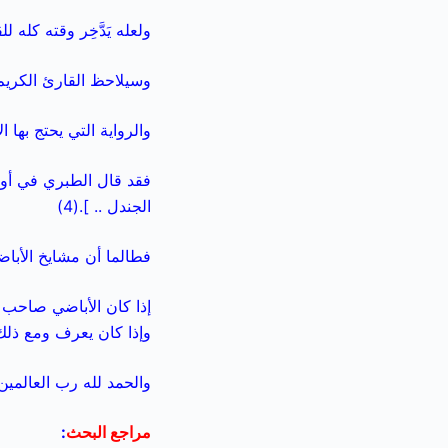
ولعله يَدَّخِر وقته كله 
وسيلاحظ القارئ الكريم 
والرواية التي يحتج بها
فقد قال الطبري في أول 
الجندل .. ].(4)
فطالما أن مشايخ الأباض
إذا كان الأباضي صاحب ا
وإذا كان يعرف ومع ذلك
والحمد لله رب العالمي
مراجع البحث
: