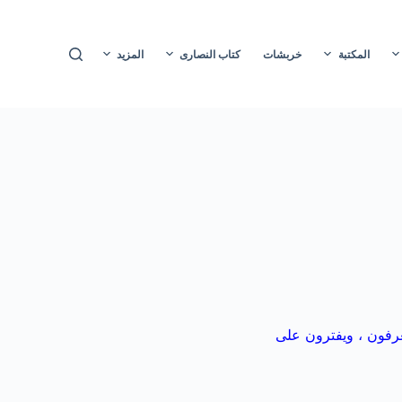
ا
ل
المكتبة
خربشات
كتاب النصارى
المزيد
ت
ج
ا
و
ز
إ
ل
ى
ا
ل
م
ح
يعرفون ، ويفترون على
ت
و
ى