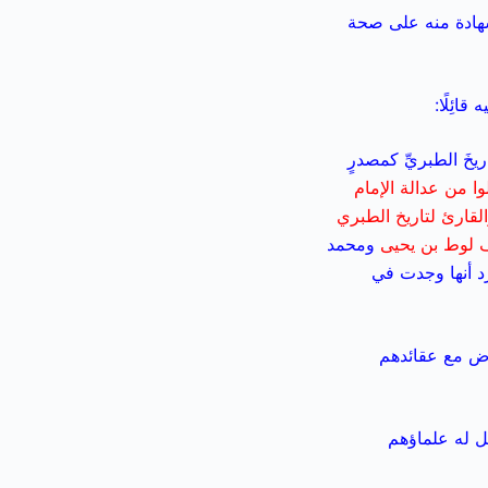
شهادة منه على صحة
ائِلًا:
ريخَ الطبريِّ كمصدرٍ
ا من عدالة الإمام
لقارئ لتاريخ الطبري
 لوط بن يحيى
ومحمد
رد أنها وجدت في
رض مع عقائدهم
ل له علماؤهم