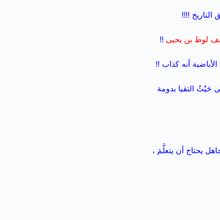
لتاريخ !!!!
نف لوط بن يحيى
!!
أباضية أنه كذاب !!
َى حَيْثُ التقيا بدومة
يحتاج أن يتعلَّمَ ،