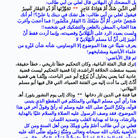
بل المضحك أن البهلاني قال لعلي بن أبي طالب:
أَفِي الدِّينِ شَكٌّ أَمْ هَوَادَةُ عَاجِزٍ
**
تَجَوَّزْتَها أَمْ ذُو الفِقَارِ كَسِيرُ
فيقول لعلي بن أبي طالب: هل تشك في دينك يا عليّ؟! أم أنك
شَخِصٌ عاجز، أَمْ أَنَّ سَيْفَكَ ذَا الفِقَارِ مَكْسُور!! فما أعجبَ وأغربَ
هذا العتابِ المبطن بالطعن والتشكيك في شخصه!!
ولست بصدد الرد على الْبَهْلَانيِّ وقصيدته، وإنما أردت فقط أَنْ
أُشِيرَ إلى أَنَّ أبا مسلم الْبَهْلَانِيَّ لا
يعرف شيئًا عن هذا الموضوع إلا الوساوس، شأنه شأن غَيْرِهِ من
علماء الأباضية ومشايخهم!
ثم قال الأباضي:
[
ترك قتال الفئة الباغية، وكان التحكيم خطأ تاريخي ، خطأ حقيقة،
بسببه سقطت الخلافة الراشدة، إذا قضية التحكيم ليست قضية
عادية كما يعني يحاول أَنْ يُرَوِّج أبو عمر الباحث، وإنَّمَـا هي قضية
أَدَّتْ إلى ما أدت إليه من الفتنة العمياء، التي قال فيها أبو مسلم
البهلاني:
فيا فتنة في الدين ثار دخانها
**
وذاك إلى يوم النشور يثور]. أهـ
هذا رأي أبي مسلم البهلاني والمتكلم في المقطع الذي يتبنى
قولَه، ولكنَّ النبيَّ صلى الله عليه وسلم له رأيٌ وقولٌ آخر في هذا
الموضوع، فقد وصف الرسول عليه الصلاة والسلام عليًا بالهداية
والرشاد، ودعا له بهداية القلب وتسديد اللسان:
فعلي بن أبي طالب أعلمُ مِنِّي وَمِنْكَ ومن أهل السنة ومن كل
الأباضية بكتاب الله سبحانه وتعالى وسُنَّةِ رَسُولِهِ صَلَّى الله عليه