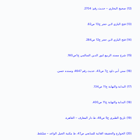
(12) صحيح البخاري – حديث رقم: 2704.
(13) فتح الباري لابن حجر ج13 ص62.
(14) فتح الباري لابن حجر ج12 ص284.
(15) شرح مسند الربيع لنور الدين السالمي ج1ص160.
(16) سنن أبي داود ج7 ص43، حديث رقم 4647. وسنده حسن.
(17) البداية والنهاية ج11 ص134.
(18) البداية والنهاية ج11 ص400.
(19) تاريخ الطبري ج5 ص48، ط دار المعارف – القاهرة.
(20) الخوارج والحقيقة الغائبة للسابعي ص47، ط مكتبة الجيل الواعد – مَسْقَط.