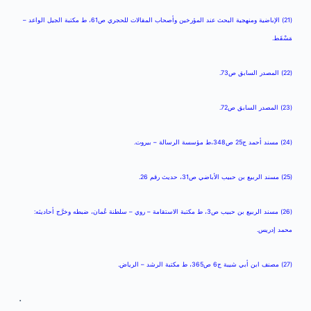
(21) الإباضية ومنهجية البحث عند المؤرخين وأصحاب المقالات للحجري ص61، ط مكتبة الجيل الواعد –
مَسْقَط.
(22) المصدر السابق ص73.
(23) المصدر السابق ص72.
(24) مسند أحمد ج25 ص348،ط مؤسسة الرسالة – بيروت.
(25) مسند الربيع بن حبيب الأباضي ص31، حديث رقم 26.
(26) مسند الربيع بن حبيب ص3، ط مكتبة الاستقامة – روي – سلطنة عُمان، ضبطه وخرَّج أحاديثه:
محمد إدريس.
(27) مصنف ابن أبي شيبة ج6 ص365، ط مكتبة الرشد – الرياض.
.