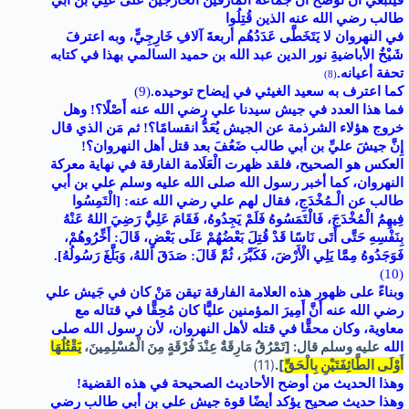
فينبغي أن نوضح أن جماعة المارقين الخارجين على عَلِيِّ بن أبي
طالب رضي الله عنه الذين قُتِلُوا
في النهروان لا يَتَخَطَّى عَدَدُهُم أربعةَ آلافِ خَارِجِيٍّ، وبه اعترفَ
شَيْخُ الأباضيةِ نور الدين عبد
الله بن حميد السالمي بهذا في كتابه
تحفة أعيانه
.
(8)
كما اعترف به سعيد الغيثي في إيضاح توحيده
.
(9)
فما هذا العدد في جيش سيدنا علي رضي الله عنه أَصْلًا؟! وهل
خروج هؤلاء الشرذمة عن الجيش يُعَدُّ انقسامًا؟! ثم مَن الذي قال
إِنَّ جيشَ عليِّ بن أبي طالب ضَعُفَ بعد قتل أهل النهروان؟!
العكس هو الصحيح، فلقد ظهرت الْعَلَامة الفارقة في نهاية معركة
النهروان، كما أخبر رسول الله صلى الله عليه وسلم علي بن أبي
طالب عن الْـمُخْدَجِ، فقال لهم علي رضي الله عنه: [الْتَمِسُوا
فِيهِمُ الْمُخْدَجَ، فَالْتَمَسُوهُ فَلَمْ يَجِدُوهُ، فَقَامَ عَلِيٌّ رَضِيَ اللهُ عَنْهُ
بِنَفْسِهِ حَتَّى أَتَى نَاسًا قَدْ قُتِلَ بَعْضُهُمْ عَلَى بَعْضٍ، قَالَ: أَخِّرُوهُمْ،
فَوَجَدُوهُ مِمَّا يَلِي الْأَرْضَ، فَكَبَّرَ، ثُمَّ قَالَ: صَدَقَ اللهُ، وَبَلَّغَ رَسُولُهُ]
.
(10)
وبناءً على ظهور هذه العلامة الفارقة تيقن مَنْ كان في جَيش علي
رضي الله عنه أَنَّ أَمِيرَ المؤمنين عليًّا كان مُحِقًّا في قتاله مع
معاوية، وكان محقًّا في قتله لأهل النهروان، لأن رسول الله صلى
عليه وسلم قال: [تَمْرُقُ مَارِقَةٌ عِنْدَ فُرْقَةٍ مِنَ الْمُسْلِمِينَ،
يَقْتُلُهَا
الله
أَوْلَى الطَّائِفَتَيْنِ بِالْحَقِّ
]
.
(11)
وهذا الحديث من أوضح الأحاديث الصحيحة في هذه القضية!
وهذا حديث صحيح يؤكد أيضًا قوة جيش علي بن أبي طالب رضي