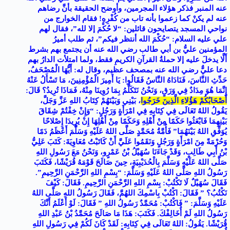
عنه المنبر فذكر هؤلاء المجرمين، وأوضح الحقيقة بأنَّ رضاهم
عنه لم يكنْ كما زعموا بأنه تاب من كُفْرِهِ! فقام الخوارج من
نواحي المسجد يتصايحون قائلين: “لا حُكْمَ إلا لله”، فقال لهم
علي عليه السلام: “حُكْمَ الله أنتظر فيكم”، ثم طلب أميرُ
المؤمنين عليُّ بن أبي طالب رضي الله عنه أن يجتمع بهم بشرط
أَلَّا يدخلَ عليه إلا حملةُ القرآنِ الكريمِ فقط، ولما امتلأت الدارُ بهم
دعا عليٌّ رضي الله عنه بمصحف عظيم، وقال له: أَيُّهَا الْمُصْحَفُ،
حَدِّثِ النَّاسَ، فَنَادَاهُ النَّاسُ فَقَالُوا: يَا أَمِيرَ الْمُؤْمِنِينَ، مَا تَسْأَلُ عَنْهُ
إِنَّمَا هُوَ مِدَادٌ فِي وَرَقٍ، وَنَحْنُ نَتَكَلَّمُ بِمَا رُوِينَا مِنْهُ، فَمَاذَا تُرِيدُ؟ قَالَ:
أَصْحَابُكُمْ هَؤُلاءِ الَّذِينَ خَرَجُوا
، بَيْنِي وَبَيْنَهُمْ كِتَابُ اللهِ عَزَّ وَجَلَّ،
يَقُولُ اللهُ تَعَالَى فِي كِتَابِهِ فِي امْرَأَةٍ وَرَجُلٍ: “وَإِنْ خِفْتُمْ شِقَاقَ
بَيْنِهِمَا فَابْعَثُوا حَكَمًا مِنْ أَهْلِهِ وَحَكَمًا مِنْ أَهْلِهَا إِنْ يُرِيدَا إِصْلاحًا
يُوَفِّقِ اللهُ بَيْنَهُمَا” فَأُمَّةُ مُحَمَّدٍ صَلَّى اللهُ عَلَيْهِ وَسَلَّمَ أَعْظَمُ دَمًا
وَحُرْمَةً مِنَ امْرَأَةٍ وَرَجُلٍ وَنَقَمُوا عَلَيَّ أَنْ كَاتَبْتُ مُعَاوِيَةَ: كَتَبَ عَلِيُّ
بْنُ أَبِي طَالِبٍ، وَقَدْ جَاءَنَا سُهَيْلُ بْنُ عَمْرٍو، وَنَحْنُ مَعَ رَسُولِ اللهِ
صَلَّى اللهُ عَلَيْهِ وَسَلَّمَ بِالْحُدَيْبِيَةِ، حِينَ صَالَحَ قَوْمَهُ قُرَيْشًا، فَكَتَبَ
رَسُولُ اللهِ صَلَّى اللهُ عَلَيْهِ وَسَلَّمَ: “بِسْمِ اللهِ الرَّحْمَنِ الرَّحِيمِ”.
فَقَالَ سُهَيْلٌ لَا تَكْتُبْ: بِسْمِ اللهِ الرَّحْمَنِ الرَّحِيمِ. فَقَالَ: كَيْفَ
نَكْتُبُ؟ ” فَقَالَ: اكْتُبْ بِاسْمِكَ اللهُمَّ، فَقَالَ رَسُولُ اللهِ صَلَّى اللهُ
عَلَيْهِ وَسَلَّمَ: ” فَاكْتُبْ: مُحَمَّدٌ رَسُولُ اللهِ ” فَقَالَ: لَوْ أَعْلَمُ أَنَّكَ
رَسُولُ اللهِ لَمْ أُخَالِفْكَ. فَكَتَبَ: هَذَا مَا صَالَحَ مُحَمَّدُ بْنُ عَبْدِ اللهِ
قُرَيْشًا. يَقُولُ: اللهُ تَعَالَى فِي كِتَابِهِ: لَقَدْ كَانَ لَكُمْ فِي رَسُولِ اللهِ