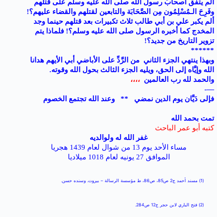
ألم يتفق أصحابُ رسول الله صلى الله عليه وسلم على قتلهم
وفَرِحَ الـمُسْلِمُون مِن الصَّحَابَة والتابعين لقتلهم والقضاء عليهم؟!
ألم يكبر علي بن أبي طالب ثلاث تكبيرات بعد قتلهم حينما وجد
المخدج كما أخبره الرسول صلى الله عليه وسلم؟! فلماذا يتم
تزوير التاريخ من جديد؟!
******
وبهذا ينتهي الجزء الثاني
من الرَّدِّ على الأباضي أبي الأيهم هدانا
الله وإيَّاه إلى الحق، ويليه الجزء الثالث بحول الله وقوته.
والحمد لله رب العالمين
،،،،
—-
فإلى دَيَّان يوم الدين نمضي
**
وعند الله تجتمع الخصوم
تمت بحمد الله
كتبه أبو عمر الباحث
غفر الله له ولوالديه
مساء الأحد يوم 13 من شوال لعام 1439 هجريا
الموافق 27 يونيه لعام 1018 ميلاديا
(1) مسند أحمد ج2 ص85، ص86، ط مؤسسة الرسالة – بيروت. وسنده حسن.
(2) فتح الباري لابن حجر ج12 ص284.