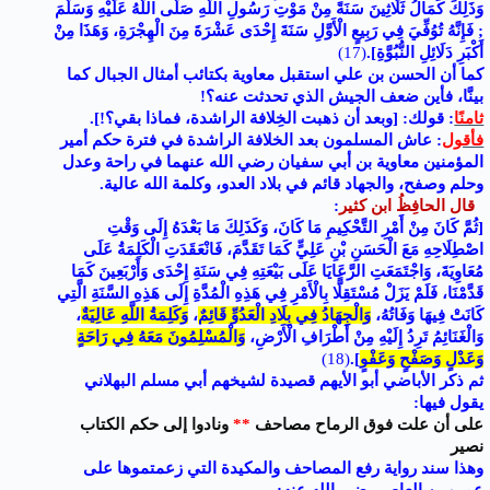
وَذَلِكَ كَمَالُ ثَلَاثِينَ سَنَةً مِنْ مَوْتِ رَسُولِ اللَّهِ صَلَّى اللَّهُ عَلَيْهِ وَسَلَّمَ
; فَإِنَّهُ تُوُفِّيَ فِي رَبِيعٍ الْأَوَّلِ سَنَةَ إِحْدَى عَشْرَةَ مِنَ الْهِجْرَةِ، وَهَذَا مِنْ
أَكْبَرِ دَلَائِلِ النُّبُوَّةِ]
.
(17)
كما أن الحسن بن علي استقبل معاوية بكتائب أمثال الجبال كما
بينَّا، فأين ضعف الجيش الذي تحدثت عنه؟!
ثامنًا
: قولك: [وبعد أن ذهبت الخِلافة الراشدة، فماذا بقي؟!].
فأقول
: عاش المسلمون بعد الخلافة الراشدة في فترة حكم أمير
المؤمنين معاوية بن أبي سفيان رضي الله عنهما في راحة وعدل
وحلم وصفح، والجهاد قائم في بلاد العدو، وكلمة الله عالية.
قال
الحافِظُ ابن كثير
:
[ثُمَّ كَانَ مِنْ أَمْرِ التَّحْكِيمِ مَا كَانَ، وَكَذَلِكَ مَا بَعْدَهُ إِلَى وَقْتِ
اصْطِلَاحِهِ مَعَ الْحَسَنِ بْنِ عَلِيٍّ كَمَا تَقَدَّمَ، فَانْعَقَدَتِ الْكَلِمَةُ عَلَى
مُعَاوِيَةَ، وَاجْتَمَعَتِ الرَّعَايَا عَلَى بَيْعَتِهِ فِي سَنَةِ إِحْدَى وَأَرْبَعِينَ كَمَا
قَدَّمْنَا، فَلَمْ يَزَلْ مُسْتَقِلًّا بِالْأَمْرِ فِي هَذِهِ الْمُدَّةِ إِلَى هَذِهِ السَّنَةِ الَّتِي
كَانَتْ فِيهَا وَفَاتُهُ،
وَالْجِهَادُ فِي بِلَادِ الْعَدُوِّ قَائِمٌ
،
وَكَلِمَةُ اللَّهِ عَالِيَةٌ
،
وَالْغَنَائِمُ تَرِدُ إِلَيْهِ مِنْ أَطْرَافِ الْأَرْضِ،
وَالْمُسْلِمُونَ مَعَهُ فِي رَاحَةٍ
وَعَدْلٍ وَصَفْحٍ وَعَفْوٍ
]
.
(18)
ثم ذكر الأباضي أبو الأيهم قصيدة لشيخهم أبي مسلم البهلاني
يقول فيها:
على أن علت فوق الرماح مصاحف
**
ونادوا إلى حكم الكتاب
نصير
وهذا سند رواية رفع المصاحف والمكيدة التي زعمتموها على