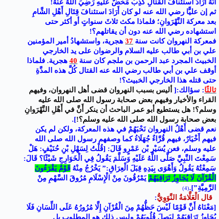
أَنَّهُ أَرَادَ استئنافَ القتالِ كَذِبٌ مَحْضٌ عَلَيهِ رَضِيَ اللهُ عَنْهُ!
ثم إن عليًّا رضي الله عنه لو كان أَرَادَ استئنافَ قِتَالِ أَهْلِ الشَّامِ
بعد معركة النَّهْرَوانِ؛ فلماذا مكث ثلاثَ سنواتٍ أو أكثر حتى
استشهاده رضي الله عنه دون أن يقاتلهم؟!
فمعركة النهروان كانت سنة
37
هجرية، واستشهادُ أمير المؤمنين
علي بن أبي طالب عليه السلام والرضوان على يد الخارجي
الخبيث المجرد عبد الرحمن بن ملجم كان سنة
40
هجرية. فلماذا
أوقف علي بن أبي طالب رضي الله عنه القتال كُلَّ هذه المدَّةِ
حتى قتله هذا الخارجي الخبيث؟!
ثالثًا
: سؤالك:[
أليس بسبب النهروان قضى أهل النهروان، وفيهم
القراء والأخيار وفيهم بعض صحابة رسول الله صلى الله عليه
وسلم؟! هل يستطيع أبو عمر الباحث أن ينكر أَنَّ في أَهْلِ النَّهْرَوانِ
بعض صحابة رسول الله صلى الله عليه وسلم؟!
].
نعم قضى أَهْلُ النهروان نَحْبَهُمْ في هذه المعركة، ولكن لم يكن
فيهم أَخْيَارٌ، فيهم قُرَّاءٌ جُهَلَاءُ كما وصفهم رسول الله صلى الله
عليه وسلم، فعن يُسَيْر بْن عَمْرٍو قَالَ: [قُلْتُ لِسَهْلِ بْنِ حُنَيْفٍ: هَلْ
سَمِعْتَ النَّبِيَّ صَلَّى اللَّهُ عَلَيْهِ وَسَلَّمَ يَقُولُ فِي الْخَوَارِجِ شَيْئًا؟ قَالَ:
سَمِعْتُهُ يَقُولُ وَأَهْوَى بِيَدِهِ قِبَلَ الْعِرَاقِ:” يَخْرُجُ مِنْهُ
قَوْمٌ يَقْرَءُونَ
الْقُرْآنَ لَا يُجَاوِزُ تَرَاقِيَهُمْ
يَمْرُقُونَ مِنْ الْإِسْلَامِ مُرُوقَ السَّهْمِ مِنْ
الرَّمِيَّةِ”]
.
(4)
قال الْعَلَّامَةُ النَّوَوِيُّ
:
[مَعْنَاهُ أَنَّ قَوْمًا لَيْسَ حَظُّهُمْ مِنَ الْقُرْآنِ إِلَّا مُرُورُهُ عَلَى اللِّسَانِ فَلَا
يُجَاوِزُ تَرَاقِيَهُمْ لِيَصِلَ قُلُوبَهُمْ وليس ذلك هو المطلوب بل