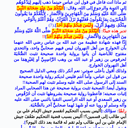
ثم ماذا أنت فاعل في قول ابن عباس حينما ذهب إليهم لِيَدْعُوَهُم
إلى التوبة والرجوع إلى الله، وقال: [
أَتَيْتُكُمْ مِنْ عِنْدِ صَحَابَةِ النَّبِيِّ
صَلَّى اللَّهُ عَلَيْهِ وَسَلَّمَ مِنَ الْمُهَاجِرِينَ وَالْأَنْصَارِ ، لِأُبَلِّغُكُمْ مَا يَقُولُونَ
الْمُخْبَرُونَ بِمَا يَقُولُونَ فَعَلَيْهِمْ نَزَلَ الْقُرْآنُ، وَهُمْ أَعْلَمُ بِالْوَحْيِ
مِنْكُمْ، وَفِيهِمْ أُنْزِلَ،
وَلَيْسَ فِيكُمْ مِنْهُمْ أَحَدٌ
]
.
(7
)
تدبر هذه جيدًا:
[
أَتَيْتُكُمْ مِنْ عِنْدِ صَحَابَةِ النَّبِيِّ
صَلَّى اللَّهُ عَلَيْهِ وَسَلَّمَ
مِنَ الْمُهَاجِرِينَ وَالْأَنْصَارِ..
وَلَيْسَ فِيكُمْ مِنْهُمْ أَحَدٌ
]
!!
إِذًا فهذه شهادة عظيمة من عبد الله بن عباس رضي الله عنهما
بأن الخوارج من أهل النهروان ليس فيهم صحابيٌّ واحد، والتحدي
مفتوح للأباضية أن يأتوا برواية واحدة صحيحة تثبت الصُّحْبَةَ
لحرقوص بن زهير أو عبد الله بن وهب الرَّاسِبِيِّ أو لِغَيْرِهِمَا من
أهل النهروان الخوارج.
ولذلك أقول بأعلى صوتي: نعم أنكر ذلك ومعي الدليل الصحيح
من قول ابن عباس، وأما أنتم فليس لديكم رواية واحدة صحيحة
السند إلى الرسول صلى الله عليه وسلم تثبت لهم الصحبة!!
ونقول أيضا: الصحبة تثبت برواية صحيحة عن هذا الصحابي المراد
إثبات صحبته؛ فأعطونا رواية صحيحة بشروطها تثبت أن حُرْقُوص
بن زهير السعدي أو عبد الله الراسبي التقيا بالنبي صلى الله عليه
وآله وسلم أو رويا عنه أو شَهِدَ لهما صحابيٌّ آخر بالصُّحْبَة.
رابعًا
: سؤالك:[
أليس بسبب التحكيم انقسم جيش الإمام علي بن
أبي طالب إلى قسمين؟! أليس بسبب قضية التحكيم ضَعُفَ جيش
الإمام علي بن أبي طالب ولم تقم له قائمة بعد ذلك اليوم؟
].