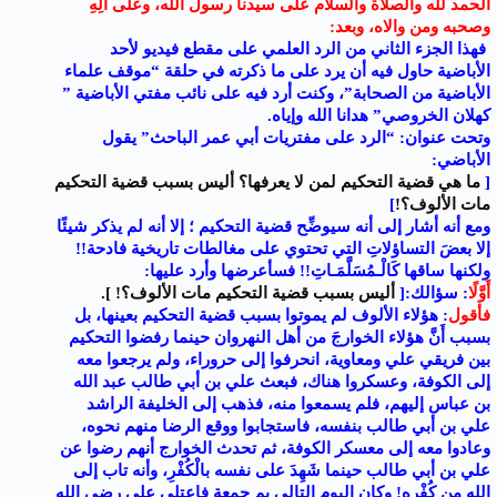
الحمد لله والصلاة والسلام على سيدنا رسول الله، وعلى آلِهِ
وصحبه ومن والاه، وبعد:
فهذا الجزء الثاني من الرد العلمي على مقطع فيديو لأحد
الأباضية حاول فيه أن يرد على ما ذكرته في حلقة “موقف علماء
الأباضية من الصحابة”، وكنت أرد فيه على نائب مفتي الأباضية ”
كهلان الخروصي” هدانا الله وإياه.
وتحت عنوان: “الرد على مفتريات أبي عمر الباحث” يقول
الأباضي:
[
ما هي قضية التحكيم لمن لا يعرفها؟ أليس بسبب قضية التحكيم
مات الألوف؟!
]
ومع أنه أشار إلى أنه سيوضِّح قضية التحكيم ؛ إلا أنه لم يذكر شيئًا
إلا بعضَ التساؤلاتِ التي تحتوي على مغالطات تاريخية فادحة!!
ولكنها ساقها كَالْـمُسَلَّمَـاتِ!! فسأعرضها وأرد عليها:
أَوَّلًا
: سؤالك:[
أليس بسبب قضية التحكيم مات الألوف؟! ].
فأقول
: هؤلاء الألوف لم يموتوا بسبب قضية التحكيم بعينها، بل
بسبب أَنَّ هؤلاء الخوارجَ من أهل النهروان حينما رفضوا التحكيم
بين فريقي علي ومعاوية، انحرفوا إلى حروراء، ولم يرجعوا معه
إلى الكوفة، وعسكروا هناك، فبعث علي بن أبي طالب عبد الله
بن عباس إليهم، فلم يسمعوا منه، فذهب إلى الخليفة الراشد
علي بن أبي طالب بنفسه، فاستجابوا ووقع الرضا منهم نحوه،
وعادوا معه إلى معسكر الكوفة، ثم تحدث الخوارج أنهم رضوا عن
علي بن أبي طالب حينما شَهِدَ على نفسه بالْكُفْرِ، وأنه تاب إلى
الله من كُفْرِهِ! وكان اليوم التالي يم جمعة فاعتلى علي رضي الله