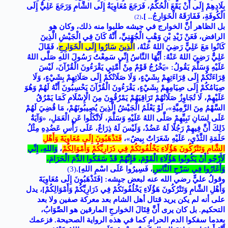
بِلَادِهِمْ إِلَى أَنْ يَقَعَ الْحُكْمُ، فَرَجَعَ مُعَاوِيَةُ إِلَى الشَّامِ وَرَجَعَ عَلِيٌّ إِلَى
الْكُوفَةِ، فَفَارَقَهُ الْخَوَارِجُ.. ]
.
(2)
بل الظاهر أنَّ الخوارج في جيشه طلبوا منه ذلك، وكان هو
الرافض، فَعَنْ زَيْدِ بْنِ وَهْبٍ الْجُهَنِيِّ، أَنَّهُ كَانَ فِي الْجَيْشِ الَّذِينَ
كَانُوا مَعَ عَلِيٍّ رَضِيَ اللهُ عَنْهُ،
الَّذِينَ سَارُوا إِلَى الْخَوَارِجِ
، فَقَالَ
عَلِيٌّ رَضِيَ اللهُ عَنْهُ: أَيُّهَا النَّاسُ إِنِّي سَمِعْتُ رَسُولَ اللهِ صَلَّى اللهُ
عَلَيْهِ وَسَلَّمَ يَقُولُ: «يَخْرُجُ قَوْمٌ مِنْ أُمَّتِي يَقْرَءُونَ الْقُرْآنَ، لَيْسَ
قِرَاءَتُكُمْ إِلَى قِرَاءَتِهِمْ بِشَيْءٍ، وَلَا صَلَاتُكُمْ إِلَى صَلَاتِهِمْ بِشَيْءٍ، وَلَا
صِيَامُكُمْ إِلَى صِيَامِهِمْ بِشَيْءٍ، يَقْرَءُونَ الْقُرْآنَ يَحْسِبُونَ أَنَّهُ لَهُمْ وَهُوَ
عَلَيْهِمْ، لَا تُجَاوِزُ صَلَاتُهُمْ تَرَاقِيَهُمْ يَمْرُقُونَ مِنَ الْإِسْلَامِ كَمَا يَمْرُقُ
السَّهْمُ مِنَ الرَّمِيَّةِ»، لَوْ يَعْلَمُ الْجَيْشُ الَّذِينَ يُصِيبُونَهُمْ، مَا قُضِيَ لَهُمْ
عَلَى لِسَانِ نَبِيِّهِمْ صَلَّى اللهُ عَلَيْهِ وَسَلَّمَ، لَاتَّكَلُوا عَنِ الْعَمَلِ، «وَآيَةُ
ذَلِكَ أَنَّ فِيهِمْ رَجُلًا لَهُ عَضُدٌ، وَلَيْسَ لَهُ ذِرَاعٌ، عَلَى رَأْسِ عَضُدِهِ مِثْلُ
حَلَمَةِ الثَّدْيِ، عَلَيْهِ شَعَرَاتٌ بِيضٌ»،
فَتَذْهَبُونَ إِلَى مُعَاوِيَةَ وَأَهْلِ
الشَّامِ وَتَتْرُكُونَ هَؤُلَاءِ يَخْلُفُونَكُمْ فِي ذَرَارِيِّكُمْ وَأَمْوَالِكُمْ
،
وَاللهِ، إِنِّي
لَأَرْجُو أَنْ يَكُونُوا هَؤُلَاءِ الْقَوْمَ، فَإِنَّهُمْ قَدْ سَفَكُوا الدَّمَ الْحَرَامَ،
وَأَغَارُوا فِي سَرْحِ النَّاسِ
، فَسِيرُوا عَلَى اسْمِ اللهِ]
.
(3
)
وقولُ عليٍّ رضي الله عنه لبعض جيشه: [فَتَذْهَبُونَ إِلَى مُعَاوِيَةَ
وَأَهْلِ الشَّامِ وَتَتْرُكُونَ هَؤُلَاءِ يَخْلُفُونَكُمْ فِي ذَرَارِيِّكُمْ وَأَمْوَالِكُمْ]، يدل
على أنه لم يكن يريد قتال أهل الشام بعد معركة صفين ولا بعد
التحكيم. بل كان يرى أَنَّ قِتَالَ الخوارجِ المارقين هو الصَّوَابُ،
بعدما سفكوا الدم الحرام كما في هذه الرواية الصحيحة. فزعمك