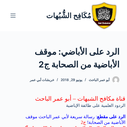
ا
ل
مُكَافِح الشُّبُهات
ت
ج
ا
و
الرد على الأباضي: موقف
ز
إ
الأباضية من الصحابة ج2
ل
ى
ا
أبو عمر الباحث
يونيو 29, 2018
خربشات أبي عمر
ل
م
قناة مكافح الشبهات – أبو عمر الباحث
ح
الردود العلمية على طائفة الإباضية
ت
الرد على مقطع
: رسالة سريعة لأبي عمر الباحث موقف
و
الأباضية من الصحابة
!
ج2
ى