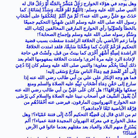
وهل يوجد في هؤلاء الخوارج رَجُلٌ مُبَشَّرٌ بِالجَنَّة أَوْ رَجُلٌ قال له
النبي صلى الله عليه وسلم: [اللَّهُمَّ اهْدِ قَلْبَهُ، وَسَدِّدْ لِسَانَهُ]. كما
حَدَثَ مع عليٍّ رضي الله عنه؟! ثُمَّ مَنْ أَنْتُمْ
لِتَحْكُمُوا على أَصْحَابِ
رسول الله صلى الله عليه وسلم الذين شَهِدُوا التحكيم جميعًا
بالخطأ وَتُصَوِّبُوا رأي الخوارج المارقين المخالفين لِكِتاب الله
وسُنَّةِ رسوله صلى الله عليه وسلم وإجماع الصحابة؟!
وأما زعم الأباضي بأن الخلافة الراشدة سقطت بسبب قضية
التحكيم فَزَعْمٌ كَاذِبٌ كما وَضَّحْنَا سَابِقًا، فلقد امتدت الخلافةُ
الراشدة لِسِتَّةِ أَشْهُرٍ أَخْرَى كما بينتُ من قبل، ولَسْتُ في حاجة
لإعادة الرد عليه مرة أخرى! وامتدت الخلافة بمفهومها العام بعد
ذلك أيضًا بِحُكْم معاوية! والنبي صلى الله عليه وسلم كان إِذَا دُعِيَ
إِلَى أَمْرٍ تُعْصَمُ فِيهِ دِمَاءُ الناسِ سَارَعَ وَسَعَى إليه!
فما هو وجه الإنكار على علي بن أبي طالب رضي الله عنه إذا
سارع إلى حَقْنِ دِمَاءِ أَصْحَابِ نَبِيِّهِ عليه الصلاة والسلم ومنع
سفكها وإِهْرَاقَهَا؟! هل كان عَلَى عَلِيِّ بن أبي طالب رضي الله عنه
أَنْ يُعْمِلَ السَّيفَ في أصحاب نبينا عليه الصلاة والسلام كي يَرْضَى
عنه الخوارج النهروانيون المارقون، فيرضى عنه أَحْفَادُهُمِ من
فِرْقَة الأباضية تَبَعًا لأجدادهم؟!
ثم من الذي قال إن قَضِيَّةَ التحكيم أَدَّتْ إِلَى فتنة عَمْيَاء؟! وهل
مقتل الخوارج في معركة النهروان المجيدة فتنة عمياء؟! ألم
يَسْتَرِحْ منهم البلاد والعباد بعد مقتلهم بعدما عاثوا في الأرض
فَسَادًا؟