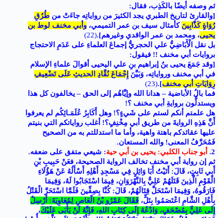
ثم وصفه أيضًا بالكَذِب، فقال:
[والقارئ لتاريخ الطبري يجد الكثيرَ من رواياتِه جاءَتْ من
طُرُقِ
رُوَاةٍ كَذَّابِينَ
كأمثال سيف بن عمر التميمي،
وأبي مخنف لوط بن
يحيى
، ومحمد بن عمر الواقدي وغيرهم]
.
(22)
بل نقل الْأَبَاضِيُّ علي الحجريُّ إجماعَ العلماءِ على عَدَمِ الاحتجاج
بروايات أبي مخنف !! فيقول:
[وقد جَمَعَ يحيى بنُ إبراهيم بنِ علي اليحيى أقوالَ علماءِ الإسلام
في أبي مخنف ورواياتِه، وَبَيَّنَ
إِجْمَاعَ نُقَّادِ الحديثِ عَلَى تَضْعِيفِ
رِوَايَاتِ أبي مخنف
]
.
(23)
فما بالُ الأباضية – هدانا الله وإيَّاهُم إلى الحق – يخالفون كل هذا
ويستدلُّون بروايةِ أبي مخنف ؟!
هل علمتم أنكم لستم على شَيءٍ؟! وهل أَكَابِرُ عُلَمَـائِكُم لم يعرفوا
أَنَّ هَذِهِ الروايةَ من طريق أبي مِخْنِفٍ؟! أغلب رواياتكم التي بنيتم
عليها عقائدكم باهتة واهية، وأما ما استدللتم به من الصحيح
فَمُحَرَّفُ المعنى! والله المستعان.
2.
أبو جناب الكلبي: يحيى بن أبي حية
: شيعي متفق على ضعفه.
ثم إن رواية أبي مخنف تخالف الرواية الصحيحة، فعَنْ حَبِيبِ بْنِ
أَبِي ثَابِتٍ، قَالَ: أَتَيْتُ أَبَا وَائِلٍ فِي مَسْجِدِ أَهْلِهِ أَسْأَلُهُ عَنْ هَؤُلَاءِ
الْقَوْمِ الَّذِينَ قَتَلَهُمْ عَلِيٌّ بِالنَّهْرَوَانِ، فِيمَا اسْتَجَابُوا لَهُ، وَفِيمَا
فَارَقُوهُ، وَفِيمَا اسْتَحَلَّ قِتَالَهُمْ، قَالَ: كُنَّا بِصِفِّينَ فَلَمَّا اسْتَحَرَّ الْقَتْلُ
بِأَهْلِ الشَّامِ اعْتَصَمُوا بِتَلٍّ،
فَقَالَ عَمْرُو بْنُ الْعَاصِ لِمُعَاوِيَةَ: أَرْسِلْ
إِلَى عَلِيٍّ بِمُصْحَفٍ، وَادْعُهُ إِلَى كِتَابِ اللهِ، فَإِنَّهُ لَنْ يَأْبَى عَلَيْكَ
،