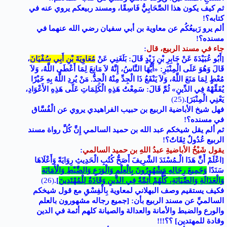
ثم كيف يكون هذا الصَّحَابِيُّ فَاسِقًا، ومسند ربيعكم يروي عنه في
كتابه؟!
ألم يرو رَبيعُكُم عن معاوية بن أبي سفيان رضي الله عنهما في
مسنده؟!
جاء في مسند الربيع، قال
:
[أَبُو عُبَيْدَةَ عَنْ جَابِرِ بْنِ زَيْدٍ قَالَ: بَلَغَنِي عَنْ
مُعَاوِيَةَ بْنِ أَبِي سُفْيَانَ
،
قَالَ وَهُوَ عَلَى الْمِنْبَرِ: «أَيُّهَا النَّاسُ، إِنَّهُ لاَ مَانِعَ لِمَا أَعْطَى اللَّهُ، وَلاَ
مُعْطٍ لِمَا مَنَعَ اللَّهُ، وَلاَ يَنْفَعُ ذَا الْجِدِّ مِنْهُ الْجِدُّ. مَنْ يُرِدِ اللَّهُ بِهِ خَيْرًا
يُفَقِّهْهُ فِي الدِّينِ» ثُمَّ قَالَ: سَمِعْتُ هَذِهِ الْكَلِمَاتِ عَلَى هَذِهِ الأَعْوَادِ،
يَعْنِي الْمِنْبَرَ].
(25)
فهل شيخ الأباضية الربيع بن حبيب الفراهيدي يروي عن الْفُسَّاق
في مسنده؟!
ثم ألم يقل شيخكم عبد الله بن حميد السالمي إِنَّ كُلَّ رواة مسند
الربيع عُدُولٌ ثِقَاتٌ؟!
يقول شَيْخُ الأباضيةِ عبدُ اللهِ بن حميد السالمي
:
[اعْلَمْ أَنَّ هَذَا الْـمُسْنَدَ الشَّرِيفَ أَصَحُّ كُتُبِ الْحَدِيثِ رِوَايَةً وَأَعْلَاهَا
سَنَدًا
وَجَمِيعَ رِجَالِهِ مَشْهُورُونَ بِالْعِلْمِ وَالْوَرَعِ وَالضَّبْطِ وَالْأَمَانَةِ
وَالْعَدَالَةِ وَالصِّيَانَةِ، كُلُّهُمْ أَئِمَّةٌ فِي الدِّينِ وَقَادَةٌ لِلْمُهْتَدِين
]
.
(26)
فكيف يستقيم وصف البهلاني لمعاوية بِالْفِسْقِ مع قول شيخكم
السالميِّ عن مسند الربيع بأن: [جميع رجاله مشهورون بالعلم
والورع والضبط والأمانة والعدالة والصيانة كلهم أئمة في الدين
وقادة للمهتدين] ؟؟!!!