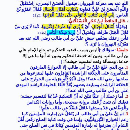
الله عنه بعد معركة النهروان، فيقول الْحَسَنُ البصري: [اسْتَقْبَلَ
وَاللَّهِ الْحَسَنُ بْنُ عَلِيٍّ مُعَاوِيَةَ
بِكَتَائِبَ أَمْثَالِ الْجِبَالِ
فَقَالَ عَمْرُو بْنُ
الْعَاصِ:
إِنِّي لَأَرَى كَتَائِبَ لَا تُوَلِّي حَتَّى تَقْتُلَ أَقْرَانَهَا
]
.
(12)
/
قال
الحافِظُ ابنُ حَجَرٍ الْعَسْقَلَانِيُّ
:
[وَقَوْلُهُ
أَمْثَالُ الْجِبَالِ
: أَيْ
لَا يُرَى لَهَا طَرَفٌ لِكَثْرَتِهَا
، كَمَا لَا يَرَى مَنْ
قَابَلَ الْجَبَلَ طَرَفَهُ، وَيَحْتَمِلُ أَنْ
يُرِيدَ شِدَّةَ الْبَأْسِ
]
.
(13)
فأين زعمُك بِضَعْفِ جيشِ عليِّ بن أبي طالب رضي الله عنه بعد
مَعْرَكَةِ النهروان يا تُرَى ؟!
خامسًا
: سؤالك:[
أليس بسبب قضية التحكيم تم خلع الإمام علي
بن أبي طالب، وتبين له خدعة التحكيم وتبين له أنها ما هي إلا
خدعة، ومسألة وقت لتقسيم جيشه؟!
].
1.
من الذي خَلَعَ عَلِيَّ بنَ أبي طالب إلا الخوارجُ المارقون
المتآمرون على الْخِلْافة الراشدة القافِزُون عليها لينتزعوها من
صاحبها رضي الله عنه؟! وهل تَآمُرُ ثُلَّةٍ هزيلة من الخوارج على
الخلافة الراشدة ومبايعة بعضهم يُعَدُّ خَلْعًا للخليفة الراشد المهدي
علي بن أبي طالب رضي الله عنه؟!
2.
أما زعمك أن عليًّا تَبَيَّنَ له أَنَّ التحكيمَ خُدْعَةٌ لتقسيم جيشه؛
فعليك أن تثبتَ زَّعْمَك برواية صحيحة، وأما روايات الكذابين
والْوَضَّاعِينِ فلا يصدقها عَاقِلٌ فَضْلًا عن طالب عِلْمٍ!!
3.
ثم إنَّ عليَّ بن أبي طالب لم يَتَخَلَّ عن إمارته للمؤمنين كما
زعم الخوارج النَّهْرَوَانيُّون، وإنما في وقت كتابة الصلح رَفَضَ أَهْلُ
الشام أن يعترفوا له بإمارة المؤمنين كِتَابَةً في نص الصلح حتى