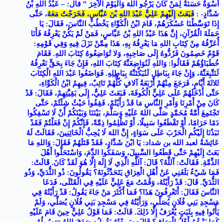
أُسْوَةٌ حَسَنَةٌ لِمَنْ كَانَ يَرْجُو اللهَ وَالْيَوْمَ الْآخِرَ ” قال: – عَبْدُ اللهِ بْنُ
شَدَّادٍ- :
فَبَعَثَ إِلَيْهِمْ عَلِيٌّ عَبْدَ اللهِ بْنَ عَبَّاسٍ، فَخَرَجْتُ مَعَهُ
، حَتَّى
إِذَا تَوَسَّطْنَا عَسْكَرَهُمْ، قَامَ ابْنُ الْكَوَّاءِ يَخْطُبُ النَّاسَ، فَقَالَ: يَا
حَمَلَةَ الْقُرْآنِ، إِنَّ هَذَا عَبْدُ اللهِ بْنُ عَبَّاسٍ، فَمَنْ لَمْ يَكُنْ يَعْرِفُهُ فَأَنَا
أُعَرِّفُهُ مِنْ كِتَابِ اللهِ مَا يَعْرِفُهُ بِهِ، هَذَا مِمَّنْ نَزَلَ فِيهِ وَفِي قَوْمِهِ:
قَوْمٌ خَصِمُونَ فَرُدُّوهُ إِلَى صَاحِبِهِ، وَلا تُوَاضِعُوهُ كِتَابَ اللهِ. فَقَامَ
خُطَبَاؤُهُمْ فَقَالُوا: وَاللهِ لَنُوَاضِعَنَّهُ كِتَابَ اللهِ، فَإِنْ جَاءَ بِحَقٍّ نَعْرِفُهُ
لَنَتَّبِعَنَّهُ، وَإِنْ جَاءَ بِبَاطِلٍ لَنُبَكِّتَنَّهُ بِبَاطِلِهِ. فَوَاضَعُوا عَبْدَ اللهِ الْكِتَابَ
ثَلاثَةَ أَيَّامٍ، فَرَجَعَ مِنْهُمْ أَرْبَعَةُ آلافٍ كُلُّهُمْ تَائِبٌ، فِيهِمُ ابْنُ الْكَوَّاءِ،
حَتَّى أَدْخَلَهُمْ عَلَى عَلِيٍّ الْكُوفَةَ، فَبَعَثَ عَلِيٌّ، إِلَى بَقِيَّتِهِمْ، فَقَالَ: قَدْ
كَانَ مِنْ أَمْرِنَا وَأَمْرِ النَّاسِ مَا قَدْ رَأَيْتُمْ، فَقِفُوا حَيْثُ شِئْتُمْ، حَتَّى
تَجْتَمِعَ أُمَّةُ مُحَمَّدٍ صَلَّى اللهُ عَلَيْهِ وَسَلَّمَ، بَيْنَنَا وَبَيْنَكُمْ أَنْ لَا تَسْفِكُوا
دَمًا حَرَامًا، أَوْ تَقْطَعُوا سَبِيلًا، أَوْ تَظْلِمُوا ذِمَّةً، فَإِنَّكُمْ إِنْ فَعَلْتُمْ فَقَدْ
نَبَذْنَا إِلَيْكُمِ الْحَرْبَ عَلَى سَوَاءٍ، إِنَّ اللهَ لَا يُحِبُّ الْخَائِنِينَ، فَقَالَتْ لَهُ
عَائِشَةُ لعبد الله بن شداد: يَا ابْنَ شَدَّادٍ، فَقَدْ قَتَلَهُمْ فَقَالَ: وَاللهِ مَا
بَعَثَ إِلَيْهِمْ حَتَّى قَطَعُوا السَّبِيلَ، وَسَفَكُوا الدَّمَ، وَاسْتَحَلُّوا أَهْلَ
الذِّمَّةِ. فَقَالَتْ: آَللَّهُ؟ قَالَ: آللَّهِ الَّذِي لَا إِلَهَ إِلَّا هُوَ لَقَدْ كَانَ. قَالَتْ:
فَمَا شَيْءٌ بَلَغَنِي عَنْ أَهْلِ الْعِرَاقِ يَتَحَدَّثُونَهُ؟ يَقُولُونَ: ذُو الثُّدَيِّ، وَذُو
الثُّدَيِّ. قَالَ: قَدْ رَأَيْتُهُ، وَقُمْتُ مَعَ عَلِيٍّ عَلَيْهِ فِي الْقَتْلَى، فَدَعَا
النَّاسَ فَقَالَ: أَتَعْرِفُونَ هَذَا؟ فَمَا أَكْثَرَ مَنْ جَاءَ يَقُولُ: قَدْ رَأَيْتُهُ فِي
مَسْجِدِ بَنِي فُلَانٍ يُصَلِّي، وَرَأَيْتُهُ فِي مَسْجِدِ بَنِي فُلَانٍ يُصَلِّي، وَلَمْ
يَأْتُوا فِيهِ بِثَبَتٍ يُعْرَفُ إِلَّا ذَلِكَ. قَالَتْ: فَمَا قَوْلُ عَلِيٍّ حِينَ قَامَ عَلَيْهِ