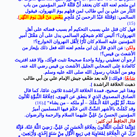
ابن ملجم لعنه الله كان يعتقد أَنَّ قَتْلَهُ لأمير المؤمنين من باب
الثَأْر من علي بن أبي طالب لمن قتلهم يومَ النهروان، فيقول
السالمي: [وَقَتَلَهُ عَبْدُ الرحمن بْنُ مُلْجِمٍ
ببَعْض مَنْ قُتِلَ يَومَ النَّهْر
]
.
(15)
فهل كان قتل علي بسبب التحكيم أم بسبب قضائه على أهل
النهروان؟! أليس كلام شيخكم السالمي يدل على أن مَقْتَلَ أميرِ
المؤمنين عليه السلام كان ثَأْرًا لِأَهْل النهروان الخوارج؟!
ولكن
: مَن الذي قال إن ابن ملجم لعنه الله فعل ذلك بإيعاز من
الأشعث بن قيس؟!
أرجو أن تعطيني روايةً واحدةً صحيحةً تثبت قولَك، وإلا فقد افتريتَ
كالعادة على الصحابي الجليل الأشعث بن قيس رضي الله عنه،
وهو من أَصْحَابِ رسول الله صلى الله عليه وسلم.
سَابعًا
: قولك:[
لأنه بعد ضَعْفِ جيش الإمام علي بن أبي طالب
ذهبت الخلافة الراشدة
].
وهذا غير صحيح، فمدة الخلافة الراشدة ثلاثون عامًا، كما قال
الصادق المصدوق الذي لا ينطق عن الهوى، [خِلَافَةُ النُّبوَّةِ ثَلَاثُونَ
سَنَةً، ثُمَّ يْؤْتِي اللهُ الْـمُلْكَ – أو ملكه – من يشاء” ]
.
(16)
وقد كَمُلَتْ بالأشهر السِّتِّ التي حَكَمَ فيها المسلمين أميرُ
المؤمنين الحسنُ بنُ عَلِيٍّ عليهما السلام والرحمة والرضوان.
قال
الحافِظُ ابن كثير
:
[وَإِنَّمَا كَمَلَتِ الثَّلَاثُونَ بِخِلَافَةِ الْحَسَنِ بْنِ عَلِيٍّ، رَضِيَ اللَّهُ عَنْهُ، فَإِنَّهُ
نَزَلَ عَنِ الْخِلَافَةِ لِمُعَاوِيَةَ فِي رَبِيعٍ الْأَوَّلِ مِنْ سَنَةِ إِحْدَى وَأَرْبَعِينَ،