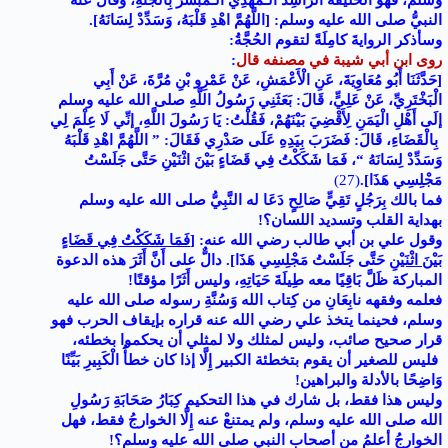
وَسَلَّمَ، فَهُوَ الخليفةُ الراشِدُ الْـمَهْدِيُّ الْـمُبَشَّرُ بِالجَنَّةِ، وقال عنه
النبيُّ صلى الله عليه وسلم: [اللَّهُمَّ اهْدِ قَلْبَهُ، وَسَدِّدْ لِسَانَهُ].
وسأذكر الروايةَ كامِلَةً لتقوم الحُجَّةُ:
روى ابن أبي شيبة في مصنفه قال
:
[حَدَّثَنَا أَبُو مُعَاوِيَةَ، عَنِ الْأَعْمَشِ، عَنْ عَمْرِو بْنِ مُرَّةَ، عَنْ أَبِي
الْبَخْتَرِيِّ، عَنْ عَلِيٍّ، قَالَ: بَعَثَنِي رَسُولُ اللَّهِ صلى الله عليه وسلم
إلَى أَهْلِ الْيَمَنِ لِأَقْضِيَ بَيْنَهُمْ، فَقُلْتُ: يَا رَسُولَ اللَّهِ، إنِّي لَا عِلْمَ لِي
بِالْقَضَاءِ، قَالَ: فَضَرَبَ بِيَدِهِ عَلَى صَدْرِي فَقَالَ: ” اللَّهُمَّ اهْدِ قَلْبَهُ
وَسَدِّدْ لِسَانَهُ “، فَمَا شَكَكْتُ فِي قَضَاءٍ بَيْنَ اثْنَيْنِ حَتَّى جَلَسْتُ
مَجْلِسِي هَذَا
]
.
(27)
فما بالك بِرَجُلٍ تَقِيٍّ صَالِحٍ دَعَا له النَّبِيُّ صلى الله عليه وسلم
بهداية القلب وتسديد اللسان؟!
وقول علي بن أبي طالب رضي الله عنه: [
فَمَا شَكَكْتُ فِي قَضَاءٍ
بَيْنَ اثْنَيْنِ
حَتَّى جَلَسْتُ مَجْلِسِي هَذَا
]
. دالٌّ على أَنَّ أَثَرَ هذه الدعوة
المباركة ظَلَّ بَاقِيًا معه طِيلَةَ حَيَاتِهِ، وليس أَثَرًا مؤقتًا!
فعلمه وفقهه نابِعَانِ من كِتاب الله وَسُنَّةِ رسوله صلى الله عليه
وسلم، فحينما يتخذ علي رضي الله عنه قراره بإيقاف الحرب فهو
قرار صحيح صائب، وليس لمثلك ولا لمثلي أن يحكموا بخطئه،
فليس للصغير أن يقوم بتخطئة الكبير إِلَّا إذا كان خطأُ الْكَبِيرِ بَيِّنًا
وَاضِحًا بالأدلة والبراهين!
وليس هذا فقط، بل شارك في هذا التحكيم كِبَارُ صَحَابَةِ رَسُولِ
الله صلى الله عليه وسلم، ولم يمتنعْ عنه إِلَّا الخوارجُ فقط، فهل
الخوارِجُ أعلمُ من أصحاب النبي صلى الله عليه وسلم؟!