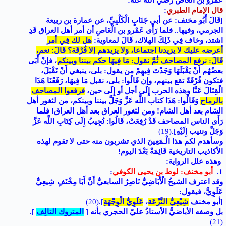
عمرو بن العاص رضي الله عنه:
قال الإمام الطبري
:
[قَالَ أَبُو مخنف: عن أبي جَنَابٍ الْكَلْبِيِّ، عن عمارة بن ربيعة
الجرمي، وفيها.. فلما رَأَى عَمْرو بن الْعَاصِ أن أمر أهل العراق قَدِ
اشتد، وخاف فِي ذَلِكَ الهلاك، قَالَ لمعاوية:
هل لك فِي أمر
أعرضه عليك لا يزيدنا اجتماعا، وَلا يزيدهم إلا فُرْقَة؟ قَالَ: نعم،
قَالَ: نرفع المصاحف ثُمَّ نقول: مَا فِيهَا حكم بيننا وبينكم
، فإنْ أَبَى
بعضُهُم أَنْ يَقْبَلَهَا وَجَدْتَ فِيهِمْ من يقول: بلى، ينبغي أَنْ نَقْبَلَ،
فتكون فُرْقَةً تقع بينهم، وإن قَالُوا: بلى، نقبل مَا فِيهَا، رَفَعْنَا هَذَا
الْقِتَالَ عَنَّا وهذه الحرب إِلَى أجل أو إِلَى حين،
فرفعوا المصاحف
بالرماح
وَقَالُوا: هَذَا كتاب اللَّه عَزَّ وَجَلَّ بيننا وبينكم، من لثغور أهل
الشام بعد أهل الشام! ومن لثغور العراق بعد أهل العراق! فلما
رَأَى الناس المصاحف قَدْ رُفِعَتْ، قَالُوا: نُجِيبُ إِلَى كِتَابِ اللَّه عَزَّ
وَجَلَّ وننيب إِلَيْهِ]
.
(19)
وسأهدم لكم هذا الْـمَعِينَ الذي تشربون منه حتى لا تقوم لهذه
الأكاذيب التاريخية قَائِمَةٌ بَعْدَ اليوم!
وهذه علل الرواية:
1.
أبو مخنف: لوط بن يحيى الكوفي
:
وقد اعترف الشيخُ الْأَبَاضِيُّ نَاصِرُ السابعيُّ أَنَّ أَبَا مِخْنَفٍ شِيعِيٌّ
عَلَوِيٌّ، فيقول:
[أبو مخنف
شِيْعِيُّ النَّزْعَة
،
عَلَوِيُّ الْوِجْهَةِ
]
.
(20)
بل وصفه الأباضيُّ الأستاذُ عليّ الحجري بأنه [
المتروك التالِف
]
.
(21)