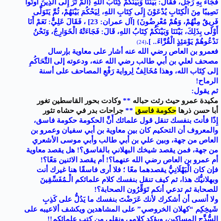
فَجَاءَ بِهِ رَجُلٌ، فَقَالَ: بَيْنَنَا وَبَيْنَكُمْ كِتَابُ اللهِ {أَلَمْ تَرَ إِلَى الَّذِينَ أُوتُوا
نَصِيبًا مِنَ الْكِتَابِ يُدْعَوْنَ إِلَى كِتَابِ اللهِ، لِيَحْكُمَ بَيْنَهُمْ، ثُمَّ يَتَوَلَّى
فَرِيقٌ مِنْهُمْ، وَهُمْ مُعْرِضُونَ} [آل عمران: 23] ، فَقَالَ عَلِيٌّ: نَعَمْ أَنَا
أَوْلَى بِذَلِكَ، بَيْنَنَا وَبَيْنَكُمْ كِتَابُ اللهِ، قَالَ: فَجَاءَتْهُ الْخَوَارِجُ، وَنَحْنُ
نَدْعُوهُمْ يَوْمَئِذٍ الْقُرَّاءَ.. ]
.
(24)
فعمرو بن العاص رضي الله عنه أشار على معاوية بإرسال
مصحف لعلي بن أبي طالب رضي الله عنه، ودعوته إلى التَّحَاكُمِ
إلى كِتَاب الله، وهذا مُخَالِفٌ لِرواية رَفْعِ المصاحف على أسنة
الرماح!
ثم يقول:
مكيدة عمرو حيث رثت حباله
**
وكادت بحور القاسطين تغور
أبا حسن ذرها
حكومة فاسق
**
جراحات بدر في حشاه تثور
إِذًا فأنتَ بنفسك تنقل قول علمائك أَنَّ الحكومة حكومة فاسق،
والمعروف أن التحكيم كان بين معاوية بن أبي سفيان وعمرو بن
العاص من جهة، وبين علي بن أبي طالب وأبي موسى الأشعري
من جهة، فمن يقصد شيخك البهلاني بالفاسق؟! هل يقصد معاوية
أم عمرو بن العاص رضي الله عنهما؟! أم يقصد الاثنين مَعًا؟!
فإن كان الْبَهْلَانِيُّ يقصدهما معًا ؛ فلا أرى فاسقًا هنا غيرك أنت
وبهلانيُّك هذا، ثم كيف تنقل بنفسك كلام علمائكم الْـمُفَسِّقِينَ
للصحابة ثم تدعي أنكم تَوَقِّرُون الصحابة؟!
ولا أنسى أن أشكرك لأنك عَرَضْتَ بنفسك ما يَدُلُّ على كَذِبِ
شَيخِكِم “كهلان الخروصي” على المشاهدين ويكشف ألاعيبه على
السُّذَّجِ المساكين، ويؤكد كلامي ونقلي من كتب علمائكم!!