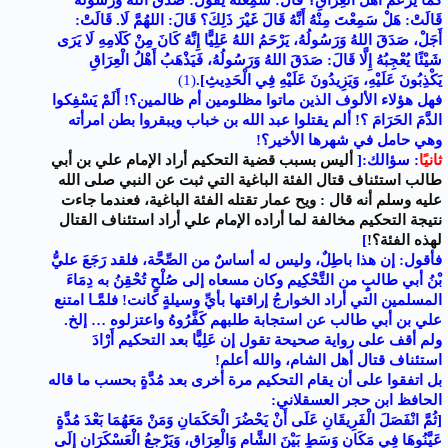
كَمَا يَزْعُمُ أَهْلُ الْعِرَاقِ؟ قَالَ: سَمِعْتُهُ يَقُولُ: صَدَقَ اللهُ وَرَسُولُهُ
قَالَتْ: هَلْ سَمِعْتَ مِنْهُ أَنَّهُ قَالَ غَيْرَ ذَلِكَ؟ قَالَ: اللهُمَّ لَا. قَالَتْ:
أَجَلْ، صَدَقَ اللهُ وَرَسُولُهُ، يَرْحَمُ اللهُ عَلِيًّا إِنَّهُ كَانَ مِنْ كَلَامِهِ لَا يَرَى
شَيْئًا يُعْجِبُهُ إِلَّا قَالَ: صَدَقَ اللهُ وَرَسُولُهُ، فَيَذْهَبُ أَهْلُ الْعِرَاقِ
يَكْذِبُونَ عَلَيْهِ، وَيَزِيدُونَ عَلَيْهِ فِي الْحَدِيثِ]
.
(1)
فهل هؤلاء الألوف الذين ماتوا مظلومين أم ظالمين؟! أَلَمْ يَسْفِكوا
الدَّمَ الحَرَامَ ؟! ألم يقتلوا عبد الله بن خباب ويبقروا بطن امرأته
وهي حامل في شهرها الأخير؟!
ثانيًا
: سؤالك:[
أليس بسبب قضية التحكيم أراد الإمام علي بن أبي
طالب استئناف قتال الفئة الباغية التي ثبت عن النبي صلى الله
عليه وسلم أنه قال : ويح عمار تقتله الفئة الباغية، فعندما جاءت
نتيجة التحكيم مخالفة لما أراده الإمام علي أراد استئناف القتال
لهذه الفئة؟!
]
فأقول: إن هذا باطِلٌ، وليس له أساسٌ من الصِّحَّة، فلقد رَجَعَ عليُّ
بْنُ أبي طالبٍ من التَّحْكِيم وكان مسعاه إلى صُلْحٍ تُحْقِنُ به دِمَاءَ
المسلمين التي أراد الخوارجُ إراقتها بأيِّ وسيلةٍ كانت! فلمَّـا امتنع
علي بن أبي طالب عن استجابة طلبهم كَفَّرُوهُ واعتزلوه … إلخ.
ولم أقف على رواية صحيحة تقول إن عَلِيًّا بعد التحكيم أَرْادَ
استئناف قتال أهل الشام، والله أعلم!
بل اتفقوا على أن يقام التحكيم مرة أخرى بعد مُدَّةٍ بحسب ما قاله
الحافظ ابن حجر العسقلاني:
[ثُمَّ انْفَصَلَ الْفَرِيقَانِ عَلَى أَنْ يَحْضُرَ الْحَكَمَانِ وَمَنْ مَعَهُمَا بَعْدَ مُدَّةٍ
عَيَّنُوهَا فِي مَكَانٍ وَسَطٍ بَيْنَ الشَّامِ وَالْعِرَاقِ، وَيَرْجِعُ الْعَسْكَرَانِ إِلَى