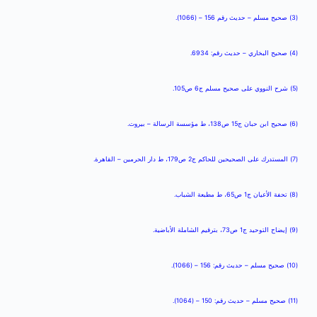
(3) صحيح مسلم – حديث رقم 156 – (1066).
(4) صحيح البخاري – حديث رقم: 6934.
(5) شرح النووي على صحيح مسلم ج6 ص105.
(6) صحيح ابن حبان ج15 ص138، ط مؤسسة الرسالة – بيروت.
(7) المستدرك على الصحيحين للحاكم ج2 ص179، ط دار الحرمين – القاهرة.
(8) تحفة الأعيان ج1 ص65، ط مطبعة الشباب.
(9) إيضاح التوحيد ج1 ص73، بترقيم الشاملة الأباضية.
(10) صحيح مسلم – حديث رقم: 156 – (1066).
(11) صحيح مسلم – حديث رقم: 150 – (1064).