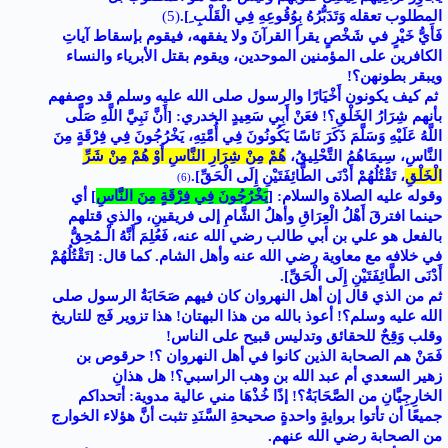
المطلوب تعقله وَتَدَبُّرُهُ بِوُقُوعِهِ فِي الْقَلْبِ ِ]
.
(5)
فَأَيُّ خَيْرٍ في شَخْصٍ يقرأ القرآنَ ولا يفقهه، فيقوم بإسقاط آياتِ
الكافرين على المؤمنين الموحدين، ويقوم بقتل الأبرياء والنساء
ويبقر بطونهن؟!
ثم كيف يكونون أَخْيَارًا والرسول صلى الله عليه وسلم قد وصفهم
بأنهم شِرَارُ الخَلْقِ؟! فعَنْ أَبِي سَعِيدٍ الخدري: [أَنَّ نَبِيَّ اللَّهِ صَلَّى
اللَّهُ عَلَيْهِ وَسَلَّمَ ذَكَرَ نَاسًا يَكُونُونَ فِي أُمَّتِهِ، يَخْرُجُونَ فِي فِرْقَةٍ مِنَ
النَّاسِ، سِيمَاهُمُ التَّحْلِيقُ،
هُمْ مِنْ شِرَارِ النَّاسِ أَوْ هُمْ مِنْ شَرِّ
الْخَلْقِ
، تَقْتُلُهُمْ أَدْنَى الطَّائِفَتَيْنِ إِلَى الْحَقِّ]
.
(6)
وقوله عليه الصلاة والسلام: [
يَخْرُجُونَ فِي فِرْقَةٍ مِنَ النَّاسِ
] أي
حينما افترقَ أَهْلُ الْعِرَاقِ وأهلُ الشَّامِ إلى فريقينِ، والذي قتلهم
بالفعل هو علي بن أبي طالب رضي الله عنه، فَعُلِمَ أَنَّهُ الْـمُحِقُّ
في خلافه مع معاوية رضي الله عنه وأهل الشام. كما قال: [تَقْتُلُهُمْ
أَدْنَى الطَّائِفَتَيْنِ إِلَى الْحَقِّ].
ثم من الذي قال إن أهل النهروان كان فيهم صَحَابَةُ الرسول صلى
الله عليه وسلم؟! أعوذ بالله من هذا البهتان! هذا تزوير فَج للتاريخ
وقلب وَقِحٌ للحقائق وتدليس قبيح على الناس!
فَمَنْ هم الصحابة الذين كانوا في أهل النهروان ؟! حرقوص بن
زهير السعدي أم عبد الله بن وهب الراسبي؟! هل هذانِ
الخارِجِيَّانِ من الصَّحَابَةُ؟! إذًا خُذْهَا مني عالية مدوية: أتحداكم
جميعًا أن تأتوا بروايةٍ واحدةٍ صحيحةِ السَّنَدِ تثبت أنََّ هؤلاء الخوارج
من الصحابة رضي الله عنهم.