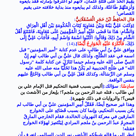
يُقِيمَ الْحَدَّ على قَتَلَةِ عثمان، لأنهم لو اعترفوا بإمارته فقد بايعوه
وَلَزِمَتْهُمْ طَاعَتُهُ، ولذلك لم يبايعوه منذ بداية خلافته حتى يقيم
القصاص!
قال
الحافِظُ ابْنُ حَجَرٍ الْعَسْقَلَانِيُّ
:
[وَكَتَبَ عَلِيٌّ بَيْنَهُ وَبَيْنَ مُعَاوِيَةَ كِتَابَ الْحُكُومَةِ بَيْنَ أَهْلِ الْعِرَاقِ
وَالشَّامِ: هَذَا مَا قَضَى عَلَيْهِ أَمِيرُ الْمُؤْمِنِينَ عَلَى مُعَاوِيَةَ، فَامْتَنَعَ أَهْلُ
الشَّامِ مِنْ ذَلِكَ وَقَالُوا: اكْتُبُوا اسْمَهُ وَاسْمَ أَبِيهِ، فَأَجَابَ عَلِيٌّ إِلَى
ذَلِكَ،
فَأَنْكَرَهُ عَلَيْهِ الْخَوَارِجُ أَيْضًا
]
.
(14)
ووافق عليُّ بنُ أبي طالبٍ على عدم كتابة “أمير المؤمنين” قبل
اسمه في عقد الصُّلْحِ، ولذلك قال عليُّ بن أبي طالب لهم إِنَّ
النبيَّ صلى الله عليه وسلم حينما تَنَازَلَ عن كتابة كلمة “رسول
الله” في صُلْح الحديبية لم يَكُنْ هذا تَخَلِّيًا منه صلى الله عليه
وسلم عن الرِّسَالَة، وكذلك فَعَلَ عَلِيُّ بن أبي طالب وَاحْتَجَّ عليهم
بنفس الواقعة.
سادِسًا
: سؤالك:[
أليس بسبب قضية التحكيم قتل الإمام علي بن
أبي طالب ، قتله عبد الرحمن بن ملجم؟! بإيعاز من الأشعث بن
قيس؟! والروايات في ذلك شهيرة
].
وهذا غير صحيح أيضًا، فَقَتْلُ أَمِيرِ المؤمنين عليِّ بن أبي طالب لم
يكن بسبب التحكيم، وإنما كان بسبب قَضَائِهِ على الخوارج
المارقين في معركة النهروان الخالدة، فقام الخارجي المارِقُ
المجرِمُ عبدُ الرحمن بنُ ملجم المرادي لِيَنْتَصِرَ لهؤلاء الخوارج
فقتله!
انظر إلى ما قاله شيخُكم الأباضي نور الدين السالمي لتعرف أن