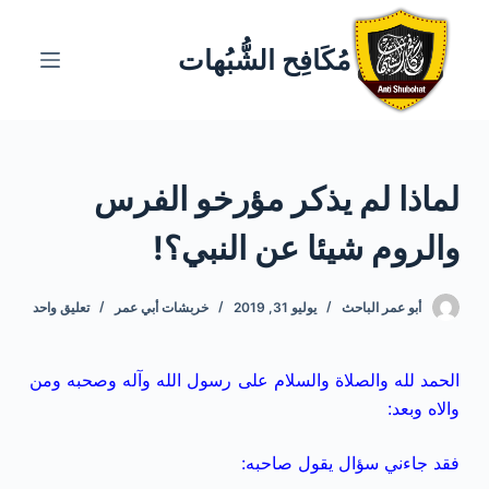
ا
ل
مُكَافِح الشُّبُهات
ت
ج
ا
و
لماذا لم يذكر مؤرخو الفرس
ز
إ
والروم شيئا عن النبي؟!
ل
ى
ا
أبو عمر الباحث
يوليو 31, 2019
خربشات أبي عمر
تعليق واحد
ل
م
الحمد لله والصلاة والسلام على رسول الله وآله وصحبه ومن
ح
والاه وبعد:
ت
و
فقد جاءني سؤال يقول صاحبه:
ى