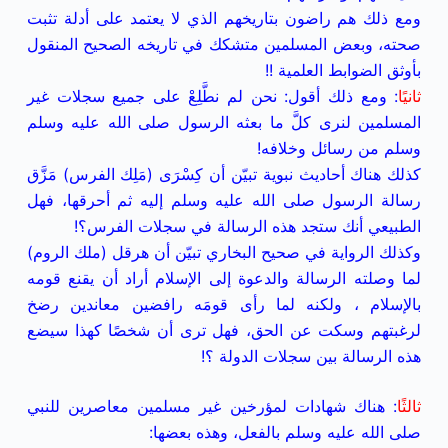
ومع ذلك هم راضون بتاريخهم الذي لا يعتمد على أدلة تثبت
صحته، وبعض المسلمين متشكك في تاريخه الصحيح المنقول
بأوثق الضوابط العلمية !!
ثانيًا
: ومع ذلك أقول: نحن لم نطَّلِعْ على جميع سجلات غير
المسلمين لنرى كلَّ ما بعثه الرسول صلى الله عليه وسلم
وسلم من رسائل وخلافه!
كذلك هناك أحاديث نبوية تبيّن أن كِسْرَى (مَلِك الفرس) مَزَّق
رسالة الرسول صلى الله عليه وسلم إليه ثم أحرقها، فهل
الطبيعي أنك ستجد هذه الرسالة في سجلات الفرس؟!
وكذلك الرواية في صحيح البخاري تبيّن أن هرقل (ملك الروم)
لما وصلته الرسالة والدعوة إلى الإسلام أراد أن يقنع قومه
بالإسلام ، ولكنه لما رأى قومَه رافضين معاندين رضخ
لرغبتهم وسكت عن الحق، فهل ترى أن شخصًا كهذا سيضع
هذه الرسالة بين سجلات الدولة ؟!
ثالثًا
: هناك شهادات لمؤرخين غير مسلمين معاصرين للنبي
صلى الله عليه وسلم بالفعل، وهذه بعضها: