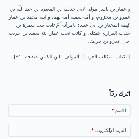
و عمار بن ياسر مولى لابي حذيفة بن المغيرة بن عبد اللّه بن
عمرو بن مخزوم، و أمّه سمية أمة لهم، و ابنه محمد بن عمار
اتّهمه المختار بن أبي عبيدة بامرأته أمّ ثابت بنت سمرة بن
جندب الفزاري فقتله، و كانت تحت عمار ابنة سعيد بن حريث
اخي عمرو بن حريث.
[الکتاب : مثالب العرب] [المؤلف : ابن الكلبي صفحة : 91]
اترك ردّاً
الاسم
*
البريد الإلكتروني
*