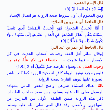
قال الإمام الذهبي
:
[إِسْنَادُهُ فِيْهِ انْقِطَاعٌ].(8)
ومن المعلوم أن أول شروط صحة الرواية هو اتصال الإسناد.
قال الحافظ أبو عمرو بن الصلاح
:
[ أَمَّا الْحَدِيثُ الصّحِيحُ: فَهُوَ الْحَدِيثُ الْـمُسْنَدُ الّذِي يَتَّصِلُ
إِسْنَادُهُ بِنَقْلِ الْعَدْلِ الضّابِطِ عَنِ الْعَدْلِ الضّابِطِ إِلَى مُنْتَهَاهُ ، وَلَا
يَكُونُ شَاذّاً ، وَلا مُعَلَّلًا ].(9)
قال الحافظ أبو عمر بن عبد البر
:
[وقال سائر أهل الفقه وجماعة أصحاب الحديث في كل
الأمصار – فيما علمتُ – :
الانقطاع في الأثر عِلَّةٌ تمنع من
وجوب العمل به
، وسواء عارضه خبرٌ مُتَّصِلٌ أم لا ].(10)
فليس مجرد توثيق الرواة كافٍ لتصحيح الرواية كما كتب ناشر
الصورة عليها ليوهم القارئ بصحة الرواية!
ثالثا
: هناك استثناء شرعي واضح لبعض الناس بشهادة
الرسول صلى الله عليه وسلم، وابن سعد صاحب الطبقات
ذكر هذه الرواية ضمن الطبقة الأولى من البدريين من
المهاجرين والأنصار، وقد قال النبي صلى الله عليه وسلم: