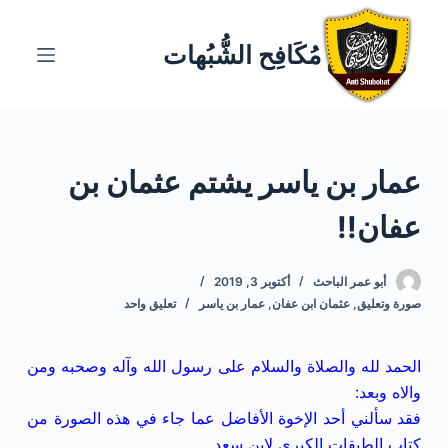
ا
ل
مُكَافِح الشُّبُهات
ت
ج
ا
و
عمار بن ياسر يشتم عثمان بن
ز
إ
عفان!!
ل
ى
ا
أبو عمر الباحث
أكتوبر 3, 2019
صورة وتعليق
,
عثمان ابن عفان
,
عمار بن ياسر
تعليق واحد
ل
م
ح
الحمد لله والصلاة والسلام على رسول الله وآله وصحبه ومن
ت
والاه وبعد:
و
فقد سألني أحد الإخوة الأفاضل عما جاء في هذه الصورة من
ى
كتاب الطبقات الكبرى لابن سعد.