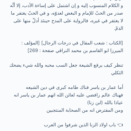
و الكلام المنسوب إليه و إن اشتمل على إساءة الأدب، إلا أنَّه
صدر من الحبّ للإمام و البغض لعدوّه، و في الحبّ يغتفر ما
لا يغتفر في غيره، فالرواية على المدح حينئذ أدلّ منها على
الذمّ.
[الکتاب : شعب المقال في درجات الرجال] [المؤلف :
الميرزا ابو القاسم بن محمد النراقي صفحة : 269]
تنظر كيف يرقع الشيعة جعل السب محبه والله شيء يضحك
الثكلي
أما عمار بن ياسر فناك طامه كبرى في دين الشيعه
فهناك عالم رافضي عليه لعائن الله اتهم عمار بن ياسر انه
عياذا بالله (ابن زنا)
ومن المفترض انه من الصحابة المنتجبين
👈 باب اولاد الزنا الذين شرفوا من العرب‌