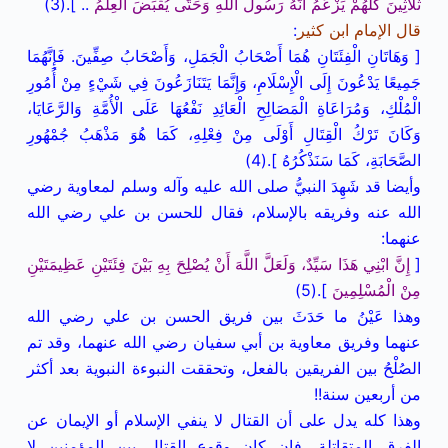
ثَلَاثِينَ كُلُّهُمْ يَزْعُمُ أَنَّهُ رَسُولُ اللَّهِ وَحَتَّى يُقْبَضَ الْعِلْمُ
.. ].(3)
قال الإمام ابن كثير
:
[ وَهَاتَانِ الْفِئَتَانِ هُمَا أَصْحَابُ الْجَمَلِ، وَأَصْحَابُ صِفِّينَ. فَإِنَّهُمَا
جَمِيعًا يَدْعُونَ إِلَى الْإِسْلَامِ، وَإِنَّمَا يَتَنَازَعُونَ فِي شَيْءٍ مِنْ أُمُورِ
الْمُلْكِ، وَمُرَاعَاةِ الْمَصَالِحِ الْعَائِدِ نَفْعُهَا عَلَى الْأُمَّةِ وَالرَّعَايَا،
وَكَانَ تَرْكُ الْقِتَالِ أَوْلَى مِنْ فِعْلِهِ، كَمَا هُوَ مَذْهَبُ جُمْهُورِ
الصَّحَابَةِ، كَمَا سَنَذْكُرُهُ ].(4)
وأيضا قد شَهِدَ النبيُّ صلى الله عليه وآله وسلم لمعاوية رضي
الله عنه وفريقه بالإسلام، فقال للحسن بن علي رضي الله
عنهما:
[
إِنَّ ابْنِي هَذَا سَيِّدٌ، وَلَعَلَّ اللَّهَ أَنْ يُصْلِحَ بِهِ بَيْنَ فِئَتَيْنِ عَظِيمَتَيْنِ
مِنْ الْمُسْلِمِينَ
].(5)
وهذا عَيْنُ ما حَدَثَ بين فريق الحسن بن علي رضي الله
عنهما وفريق معاوية بن أبي سفيان رضي الله عنهما، وقد تم
الصُلْحُ بين الفريقين بالفعل، وتحققت النبوءة النبوية بعد أكثر
من أربعين سنة!!
وهذا كله يدل على أن القتال لا ينفي الإسلام أو الإيمان عن
الفرق المتقاتلة، فإن كان وقوع القتال بين المؤمنين لا