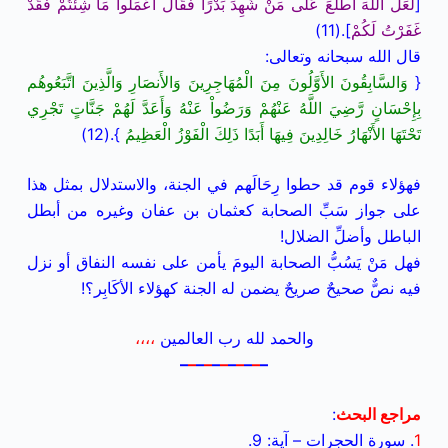
[
لَعَلَّ اللَّهَ اطَّلَعَ عَلَى مَنْ شَهِدَ بَدْرًا فَقَالَ اعْمَلُوا مَا شِئْتُمْ فَقَدْ
غَفَرْتُ لَكُمْ
].(11)
قال الله سبحانه وتعالى:
{
وَالسَّابِقُونَ الأَوَّلُونَ مِنَ الْمُهَاجِرِينَ وَالأَنصَارِ وَالَّذِينَ اتَّبَعُوهُم
بِإِحْسَانٍ رَّضِيَ اللَّهُ عَنْهُمْ وَرَضُواْ عَنْهُ وَأَعَدَّ لَهُمْ جَنَّاتٍ تَجْرِي
تَحْتَهَا الأَنْهَارُ خَالِدِينَ فِيهَا أَبَدًا ذَلِكَ الْفَوْزُ الْعَظِيمُ
}.(12)
فهؤلاء قوم قد حطوا رِحَالَهم في الجنة، والاستدلال بمثل هذا
على جواز سَبِّ الصحابة كعثمان بن عفان وغيره من أبطل
الباطل وأضلِّ الضلال!
فهل مَنْ يَسُبُّ الصحابة اليومَ يأمن على نفسه النفاق أو نزل
فيه نصٌّ صحيحٌ صريحٌ يضمن له الجنة كهؤلاء الأكَابِر؟!
والحمد لله رب العالمين
،،،،
–
–
–
–
–
–
–
–
–
–
–
مراجع البحث
:
1
. سورة الحجرات – آية: 9.