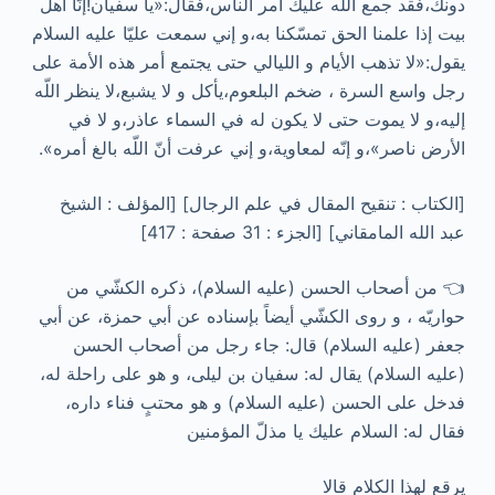
دونك،فقد جمع اللّه عليك أمر الناس،فقال:«يا سفيان!إنّا أهل
بيت إذا علمنا الحق تمسّكنا به،و إني سمعت عليّا عليه السلام
يقول:«لا تذهب الأيام و الليالي حتى يجتمع أمر هذه الأمة على
رجل واسع السرة ، ضخم البلعوم،يأكل و لا يشبع،لا ينظر اللّه
إليه،و لا يموت حتى لا يكون له في السماء عاذر،و لا في
الأرض ناصر»،و إنّه لمعاوية،و إني عرفت أنّ اللّه بالغ أمره».
[الکتاب : تنقيح المقال في علم الرجال] [المؤلف : الشيخ
عبد الله المامقاني] [الجزء : 31 صفحة : 417]
👈 من أصحاب الحسن (عليه السلام)، ذكره الكشّي من
حواريّه ، و روى الكشّي أيضاً بإسناده عن أبي حمزة، عن أبي
جعفر (عليه السلام) قال: جاء رجل من أصحاب الحسن
(عليه السلام) يقال له: سفيان بن ليلى، و هو على راحلة له،
فدخل على الحسن (عليه السلام) و هو محتبٍ فناء داره،
فقال له: السلام عليك يا مذلّ المؤمنين
يرقع لهذا الكلام قالا