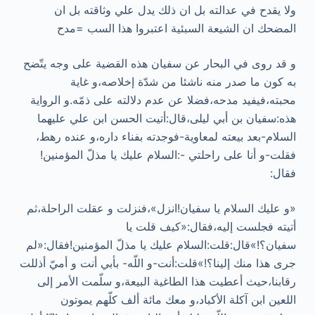
ولا يقدح في عدالته بل ان ذلك يدل علي وثاقته بل ان
المضحك ان الشيعة السبئية اعتبروا هذا السب =مدح
و قد روى في البحار عن سفيان هذه القضية على وجه يتّضح
به كون ما صدر منه ناشئا من شدّة إخلاصه،و غاية
محبته،فيفيد مدحه،فضلا عن عدم دلالته على ذمّه.و الرواية
هذه:سفيان بن أبي ليلى،قال:أتيت الحسن ابن علي عليهما
السلام-بعد بيعته لمعاوية-فوجدته بفناء داره،و عنده رهط،
فقلت-و أنا على راحلتي -:السلام عليك يا مذلّ المؤمنين!
فقال:
«و عليك السلام يا سفيان!انزل»،فنزلت و عقلت الراحلة،ثم
أتيته فجلست إليه،فقال:«كيف قلت يا
سفيان؟!»قال:قلت:السلام عليك يا مذلّ المؤمنين!فقال:«لم
جرى هذا منك إلينا؟!»قلت:أنت-و اللّه- بأبي أنت و أميّ أذللت
رقابنا،حيث أعطيت هذا الطاغية البيعة،و سلّمت الأمر إلى
اللعين ابن آكلة الأكباد،و معك مائة ألف كلّهم يموتون