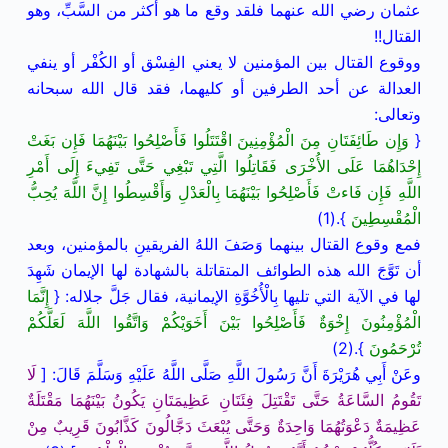
عثمان رضي الله عنهما فلقد وقع ما هو أكثر من السَّبِّ، وهو
القتال!!
ووقوع القتال بين المؤمنين لا يعني الفِسْق أو الكُفْر أو ينفي
العدالة عن أحد الطرفين أو كليهما، فقد قال الله سبحانه
وتعالى:
{
وَإِن طَائِفَتَانِ مِنَ الْمُؤْمِنِينَ اقْتَتَلُوا فَأَصْلِحُوا بَيْنَهُمَا فَإِن بَغَتْ
إِحْدَاهُمَا عَلَى الأُخْرَى فَقَاتِلُوا الَّتِي تَبْغِي حَتَّى تَفِيءَ إِلَى أَمْرِ
اللَّهِ فَإِن فَاءتْ فَأَصْلِحُوا بَيْنَهُمَا بِالْعَدْلِ وَأَقْسِطُوا إِنَّ اللَّهَ يُحِبُّ
الْمُقْسِطِينَ
}.(1)
فمع وقوع القتال بينهما وَصَفَ اللهُ الفريقينِ بالمؤمنين، وبعد
أن تَوَّجَ الله هذه الطوائف المتقاتلة بالشهادة لها الإيمان شَهِدَ
لها في الآية التي تليها بِالْأُخُوَّةِ الإيمانية، فقال جَلَّ جلاله: {
إِنَّمَا
الْمُؤْمِنُونَ إِخْوَةٌ فَأَصْلِحُوا بَيْنَ أَخَوَيْكُمْ وَاتَّقُوا اللَّهَ لَعَلَّكُمْ
تُرْحَمُونَ
}.(2)
وعَنْ أَبِي هُرَيْرَةَ أَنَّ رَسُولَ اللَّهِ صَلَّى اللَّهُ عَلَيْهِ وَسَلَّمَ قَالَ: [
لَا
تَقُومُ السَّاعَةُ حَتَّى تَقْتَتِلَ فِئَتَانِ عَظِيمَتَانِ يَكُونُ بَيْنَهُمَا مَقْتَلَةٌ
عَظِيمَةٌ دَعْوَتُهُمَا وَاحِدَةٌ وَحَتَّى يُبْعَثَ دَجَّالُونَ كَذَّابُونَ قَرِيبٌ مِنْ