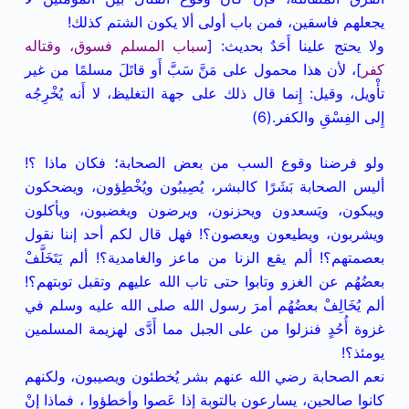
يجعلهم فاسقين، فمن باب أولى ألا يكون الشتم كذلك!
ولا يحتج علينا أَحَدٌ بحديث: [
سباب المسلم فسوق، وقتاله
كفر
]، لأن هذا محمول على مَنَّ سَبَّ أَو قاتَلَ مسلمًا من غير
تأْويل، وقيل: إِنما قال ذلك على جهة التغليظ، لا أَنه يُخْرِجُه
إِلى الفِسْقِ والكفر.(6)
ولو فرضنا وقوع السب من بعض الصحابة؛ فكان ماذا ؟!
أليس الصحابة بَشَرًا كالبشر، يُصِيبُون ويُخْطِؤون، ويضحكون
ويبكون، ويَسعدون ويحزنون، ويرضون ويغضبون، ويأكلون
ويشربون، ويطيعون ويعصون؟! فهل قال لكم أحد إننا نقول
بعصمتهم؟! ألم يقع الزنا من ماعز والغامدية؟! ألم يَتَخَلَّفْ
بعضُهُم عن الغزو وتابوا حتى تاب الله عليهم وتقبل توبتهم؟!
ألم يُخَالِفْ بعضُهُم أمرَ رسول الله صلى الله عليه وسلم في
غزوة أُحُدٍ فنزلوا من على الجبل مما أَدَّى لهزيمة المسلمين
يومئذ؟!
نعم الصحابة رضي الله عنهم بشر يُخطئون ويصيبون، ولكنهم
كانوا صالحين، يسارعون بالتوبة إذا عَصوا وأخطؤوا ، فماذا إنْ