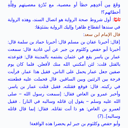
وَقَعَ مِن أَحَدِهِم خطأ أو معصية، مع نُدْرَةِ معصيتهم وقِلَّةِ
أخطائهم؟!
ثانيًا
: أول شروط صحة الرواية هو اتصال السند، وهذه الرواية
في سندها انقطاع ظاهر! وإليك الرواية بسَنَدِهَا:
قال الإمام ابن سعد
:
[قال: أخبرنا عفان بن مسلم قال: أخبرنا حماد بن سلمة قال:
أخبرنا أبو حفص وكلثوم بن جبر عن أبي غادية قال: سمعت
عمار بن ياسر يقع في عثمان يشتمه بالمدينة قال: فتوعدته
بالقتل قلت: لئن أمكنني الله منك لأفعلن. فلما كان يوم
صفين جعل عمار يحمل على الناس. فقيل هذا عمار. فرأيت
فرجة بين الرئتين وبين الساقين. قال فحملت عليه فطعنته
في ركبته. قال: فوقع فقتلته. فقيل قتلت عمار بن ياسر.
وأخبر عمرو بن العاص فقال: [سمعت رسول الله – صلى
الله عليه وسلم – يقول إن قاتله وسالبه في النار] . فقيل
لعمرو بن العاص: هو ذا أنت تقاتله. فقال: إنما قال قاتله
وسالبه]..(7)
وأبو حفص وكلثوم بن جبر لم يحضرا هذه الواقعة!