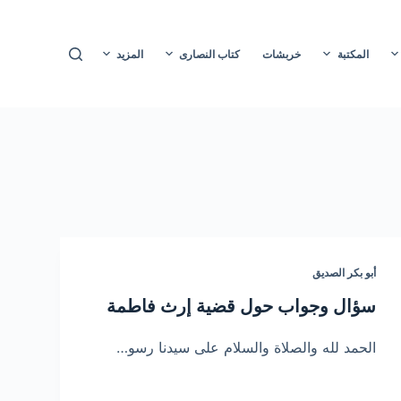
ا
ل
المكتبة
خربشات
كتاب النصارى
المزيد
ت
ج
ا
و
ز
إ
ل
ى
ا
أبو بكر الصديق
ل
م
سؤال وجواب حول قضية إرث فاطمة
ح
ت
الحمد لله والصلاة والسلام على سيدنا رسو…
و
ى