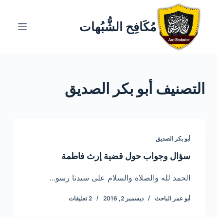
ا
ل
مُكَافِح الشُّبُهات
ت
ج
ا
و
التصنيف
أبو بكر الصديق
ز
إ
ل
ى
ا
أبو بكر الصديق
ل
سؤال وجواب حول قضية إرث فاطمة
م
ح
الحمد لله والصلاة والسلام على سيدنا رسو…
ت
أبو عمر الباحث
ديسمبر 2, 2016
2 تعليقات
و
ى