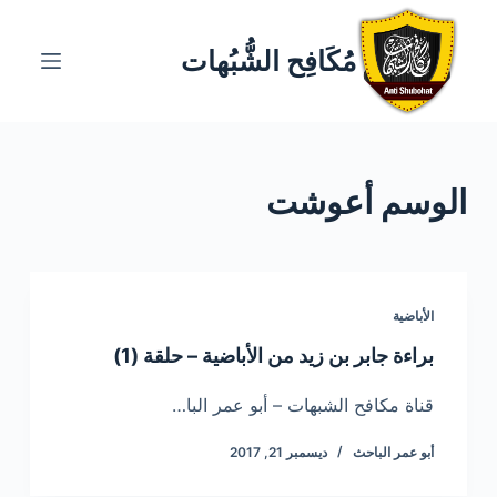
ا
ل
مُكَافِح الشُّبُهات
ت
ج
ا
و
الوسم
أعوشت
ز
إ
ل
ى
ا
الأباضية
ل
براءة جابر بن زيد من الأباضية – حلقة (1)
م
ح
قناة مكافح الشبهات – أبو عمر البا…
ت
أبو عمر الباحث
ديسمبر 21, 2017
و
ى