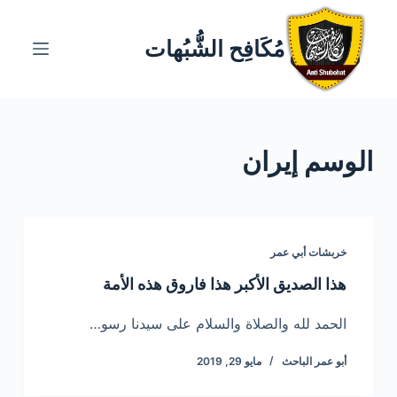
ا
ل
مُكَافِح الشُّبُهات
ت
ج
ا
و
الوسم
إيران
ز
إ
ل
ى
ا
خربشات أبي عمر
ل
هذا الصديق الأكبر هذا فاروق هذه الأمة
م
ح
الحمد لله والصلاة والسلام على سيدنا رسو…
ت
أبو عمر الباحث
مايو 29, 2019
و
ى