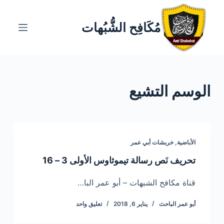
ا
ل
مُكَافِح الشُّبُهات
ت
ج
ا
و
الوسم
التشيع
ز
إ
ل
ى
ا
الأباضية
,
خربشات أبي عمر
ل
تحريف نَص رسالة تيموثاوس الأولى 3 – 16
م
ح
قناة مكافح الشبهات – أبو عمر البا…
ت
أبو عمر الباحث
يناير 6, 2018
تعليق واحد
و
ى