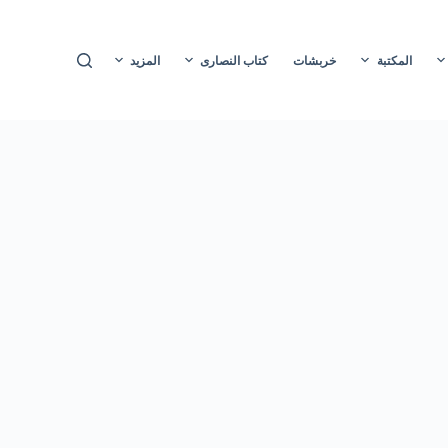
ا
ل
المكتبة
خربشات
كتاب النصارى
المزيد
ت
ج
ا
و
ز
إ
ل
ى
ا
ل
م
ح
ت
و
ى