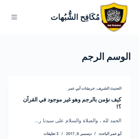
ا
ل
مُكَافِح الشُّبُهات
ت
ج
ا
و
الوسم
الرجم
ز
إ
ل
ى
ا
الحديث الشريف
,
خربشات أبي عمر
ل
كيف نؤمن بالرجم وهو غير موجود في القرآن
م
؟!
ح
ت
الحمد لله ، والصلاة والسلام على سيدنا ر…
و
أبو عمر الباحث
ديسمبر 6, 2017
3 تعليقات
ى