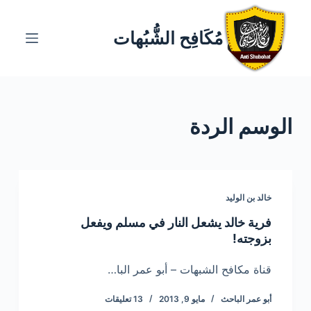
ا
ل
مُكَافِح الشُّبُهات
ت
ج
ا
و
الوسم
الردة
ز
إ
ل
ى
ا
خالد بن الوليد
ل
فرية خالد يشعل النار في مسلم ويفعل
م
بزوجته!
ح
ت
قناة مكافح الشبهات – أبو عمر البا…
و
أبو عمر الباحث
مايو 9, 2013
13 تعليقات
ى