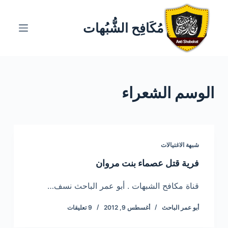
ا
ل
مُكَافِح الشُّبُهات
ت
ج
ا
و
الوسم
الشعراء
ز
إ
ل
ى
ا
شبهة الاغتيالات
ل
فرية قتل عصماء بنت مروان
م
ح
قناة مكافح الشبهات . أبو عمر الباحث نسف…
ت
أبو عمر الباحث
أغسطس 9, 2012
9 تعليقات
و
ى