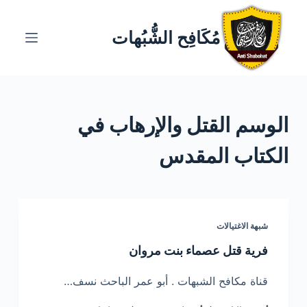
ا
ل
مُكَافِح الشُّبُهات
ت
ج
ا
و
الوسم
القتل والإرهاب في
ز
إ
الكتاب المقدس
ل
ى
ا
ل
شبهة الاغتيالات
م
ح
فرية قتل عصماء بنت مروان
ت
قناة مكافح الشبهات . أبو عمر الباحث نسف…
و
ى