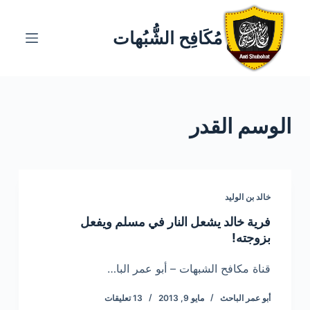
ا
ل
مُكَافِح الشُّبُهات
ت
ج
ا
و
الوسم
القدر
ز
إ
ل
ى
ا
خالد بن الوليد
ل
فرية خالد يشعل النار في مسلم ويفعل
م
بزوجته!
ح
ت
قناة مكافح الشبهات – أبو عمر البا…
و
أبو عمر الباحث
مايو 9, 2013
13 تعليقات
ى