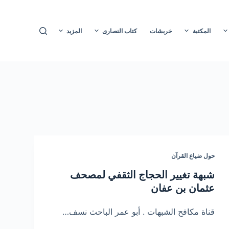
ا
ل
المكتبة
خربشات
كتاب النصارى
المزيد
ت
ج
ا
و
ز
إ
ل
ى
ا
حول ضياع القرآن
ل
م
شبهة تغيير الحجاج الثقفي لمصحف
ح
عثمان بن عفان
ت
و
قناة مكافح الشبهات . أبو عمر الباحث نسف…
ى