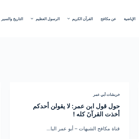
الإباضية
عن مكافح
القرآن الكريم
الرسول العظيم
التاريخ والسير
خربشات أبي عمر
حول قول ابن عمر: لا يقولن أحدكم
أخذت القرآنَ كله !
قناة مكافح الشبهات – أبو عمر البا…